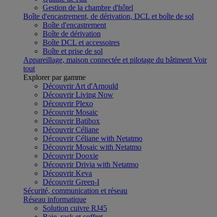
Gestion de la chambre d'hôtel
Boîte d'encastrement, de dérivation, DCL et boîte de sol
Boîte d'encastrement
Boîte de dérivation
Boîte DCL et accessoires
Boîte et prise de sol
Appareillage, maison connectée et pilotage du bâtiment
Voir
tout
Explorer par gamme
Découvrir Art d'Arnould
Découvrir Living Now
Découvrir Plexo
Découvrir Mosaic
Découvrir Batibox
Découvrir Céliane
Découvrir Céliane with Netatmo
Découvrir Mosaic with Netatmo
Découvrir Dooxie
Découvrir Drivia with Netatmo
Découvrir Keva
Découvrir Green-I
Sécurité, communication et réseau
Réseau informatique
Solution cuivre RJ45
Baie, rack et coffret