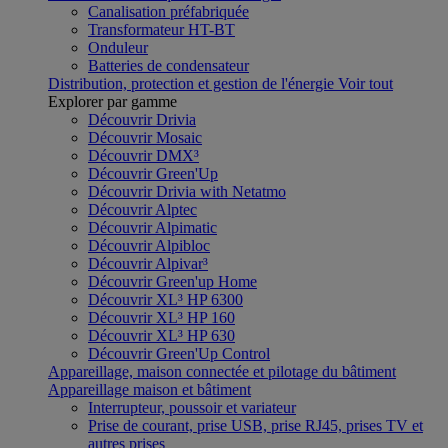
Canalisation préfabriquée
Transformateur HT-BT
Onduleur
Batteries de condensateur
Distribution, protection et gestion de l'énergie
Voir tout
Explorer par gamme
Découvrir Drivia
Découvrir Mosaic
Découvrir DMX³
Découvrir Green'Up
Découvrir Drivia with Netatmo
Découvrir Alptec
Découvrir Alpimatic
Découvrir Alpibloc
Découvrir Alpivar³
Découvrir Green'up Home
Découvrir XL³ HP 6300
Découvrir XL³ HP 160
Découvrir XL³ HP 630
Découvrir Green'Up Control
Appareillage, maison connectée et pilotage du bâtiment
Appareillage maison et bâtiment
Interrupteur, poussoir et variateur
Prise de courant, prise USB, prise RJ45, prises TV et
autres prises