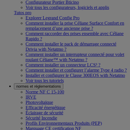
Configurateur Portier Bticino
Voir tous les configurateurs, logiciels et applis
Tutos pro
Explorer Legrand Config Pro
Comment installer la prise Céliane Surface Confort en
remplacement d’une ancienne prise ?
Comment raccorder des prises ensemble avec Céliane
Rapido ?
Comment installer le pack de démarrage connecté
Drivia with Netatmo ?
Comment installer un interrupteur connecté pour volet
roulant Céliane™ with Netatmo ?
Comment installer un connecteur LCS³ ?
Comment installer et configurer l’alarme Type 4 radio ?
Installer et configurer le Classe 300EOS with Netatmo
Voir tous les tutoriels
normes et réglementations
Norme NF C 15-100
IRVE
Photovoltaïque
Efficacité énergétique
Éclairage de sécurité
Sécurité Incendie
Profils Environnementaux Produits (PEP)
Marquage CE certification NF