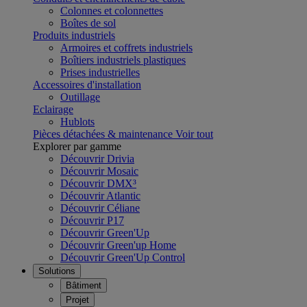
Colonnes et colonnettes
Boîtes de sol
Produits industriels
Armoires et coffrets industriels
Boîtiers industriels plastiques
Prises industrielles
Accessoires d'installation
Outillage
Eclairage
Hublots
Pièces détachées & maintenance
Voir tout
Explorer par gamme
Découvrir Drivia
Découvrir Mosaic
Découvrir DMX³
Découvrir Atlantic
Découvrir Céliane
Découvrir P17
Découvrir Green'Up
Découvrir Green'up Home
Découvrir Green'Up Control
Solutions
Bâtiment
Projet