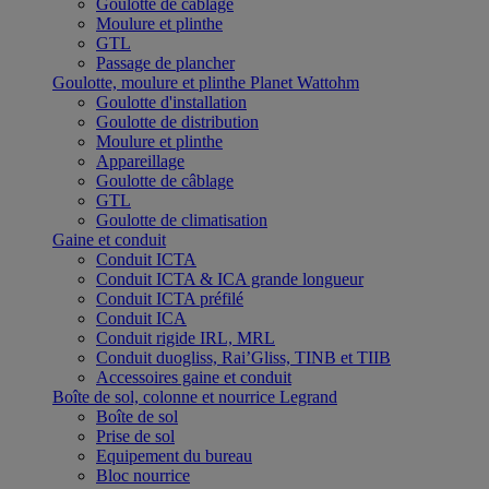
Goulotte de câblage
Moulure et plinthe
GTL
Passage de plancher
Goulotte, moulure et plinthe Planet Wattohm
Goulotte d'installation
Goulotte de distribution
Moulure et plinthe
Appareillage
Goulotte de câblage
GTL
Goulotte de climatisation
Gaine et conduit
Conduit ICTA
Conduit ICTA & ICA grande longueur
Conduit ICTA préfilé
Conduit ICA
Conduit rigide IRL, MRL
Conduit duogliss, Rai’Gliss, TINB et TIIB
Accessoires gaine et conduit
Boîte de sol, colonne et nourrice Legrand
Boîte de sol
Prise de sol
Equipement du bureau
Bloc nourrice