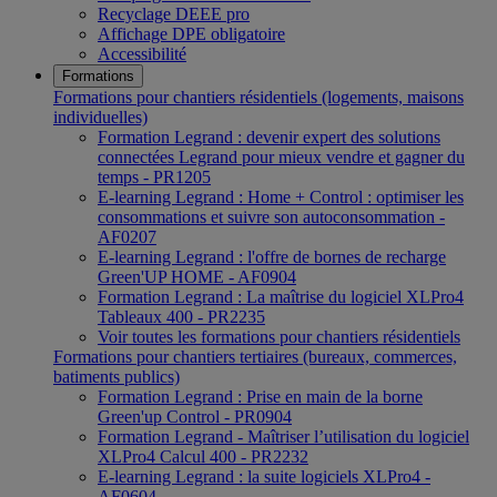
Recyclage DEEE pro
Affichage DPE obligatoire
Accessibilité
Formations
Formations pour chantiers résidentiels (logements, maisons
individuelles)
Formation Legrand : devenir expert des solutions
connectées Legrand pour mieux vendre et gagner du
temps - PR1205
E-learning Legrand : Home + Control : optimiser les
consommations et suivre son autoconsommation -
AF0207
E-learning Legrand : l'offre de bornes de recharge
Green'UP HOME - AF0904
Formation Legrand : La maîtrise du logiciel XLPro4
Tableaux 400 - PR2235
Voir toutes les formations pour chantiers résidentiels
Formations pour chantiers tertiaires (bureaux, commerces,
batiments publics)
Formation Legrand : Prise en main de la borne
Green'up Control - PR0904
Formation Legrand - Maîtriser l’utilisation du logiciel
XLPro4 Calcul 400 - PR2232
E-learning Legrand : la suite logiciels XLPro4 -
AF0604