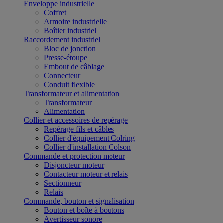
Enveloppe industrielle
Coffret
Armoire industrielle
Boîtier industriel
Raccordement industriel
Bloc de jonction
Presse-étoupe
Embout de câblage
Connecteur
Conduit flexible
Transformateur et alimentation
Transformateur
Alimentation
Collier et accessoires de repérage
Repérage fils et câbles
Collier d'équipement Colring
Collier d'installation Colson
Commande et protection moteur
Disjoncteur moteur
Contacteur moteur et relais
Sectionneur
Relais
Commande, bouton et signalisation
Bouton et boîte à boutons
Avertisseur sonore