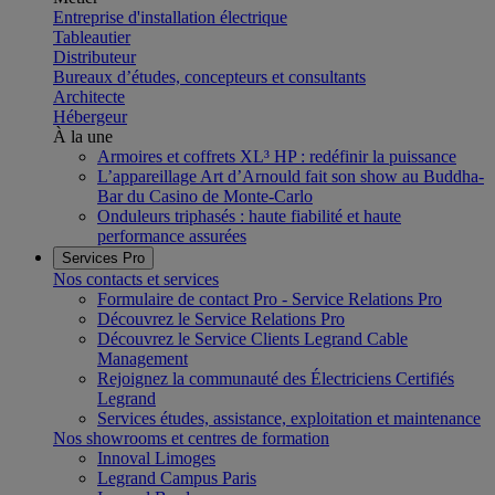
Entreprise d'installation électrique
Tableautier
Distributeur
Bureaux d’études, concepteurs et consultants
Architecte
Hébergeur
À la une
Armoires et coffrets XL³ HP : redéfinir la puissance
L’appareillage Art d’Arnould fait son show au Buddha-
Bar du Casino de Monte-Carlo
Onduleurs triphasés : haute fiabilité et haute
performance assurées
Services Pro
Nos contacts et services
Formulaire de contact Pro - Service Relations Pro
Découvrez le Service Relations Pro
Découvrez le Service Clients Legrand Cable
Management
Rejoignez la communauté des Électriciens Certifiés
Legrand
Services études, assistance, exploitation et maintenance
Nos showrooms et centres de formation
Innoval Limoges
Legrand Campus Paris