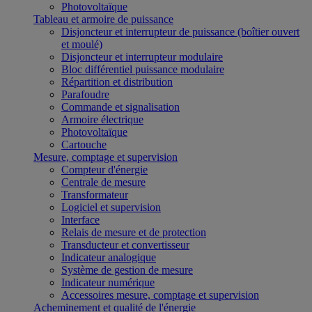
Photovoltaïque
Tableau et armoire de puissance
Disjoncteur et interrupteur de puissance (boîtier ouvert
et moulé)
Disjoncteur et interrupteur modulaire
Bloc différentiel puissance modulaire
Répartition et distribution
Parafoudre
Commande et signalisation
Armoire électrique
Photovoltaïque
Cartouche
Mesure, comptage et supervision
Compteur d'énergie
Centrale de mesure
Transformateur
Logiciel et supervision
Interface
Relais de mesure et de protection
Transducteur et convertisseur
Indicateur analogique
Système de gestion de mesure
Indicateur numérique
Accessoires mesure, comptage et supervision
Acheminement et qualité de l'énergie