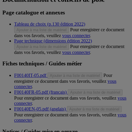
Page catalogue et annexes
Tableau de choix (p.130 édition 2022)
Pour enregistrer ce document
Ajouter à ma liste de matériel
dans vos favoris, veuillez
vous connecter
.
Page technique (dimensions édition 2022)
Pour enregistrer ce document
Ajouter à ma liste de matériel
dans vos favoris, veuillez
vous connecter
.
Fiches techniques / Guides métier
F00140IT-05.pdf
Pour
Ajouter à ma liste de matériel
enregistrer ce document dans vos favoris, veuillez
vous
connecter
.
F00140FR-05.pdf (français)
Ajouter à ma liste de matériel
Pour enregistrer ce document dans vos favoris, veuillez
vous
connecter
.
F00140EN-05.pdf (anglais)
Ajouter à ma liste de matériel
Pour enregistrer ce document dans vos favoris, veuillez
vous
connecter
.
Notices / Guides mise en oeuvre