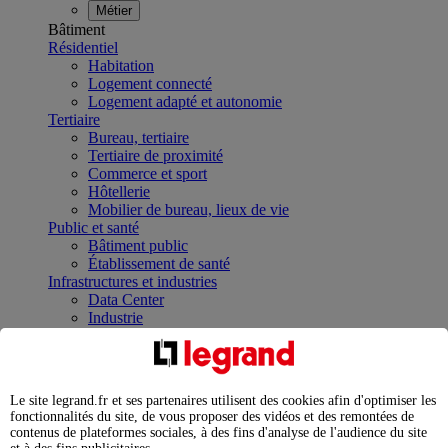
Métier
Bâtiment
Résidentiel
Habitation
Logement connecté
Logement adapté et autonomie
Tertiaire
Bureau, tertiaire
Tertiaire de proximité
Commerce et sport
Hôtellerie
Mobilier de bureau, lieux de vie
Public et santé
Bâtiment public
Établissement de santé
Infrastructures et industries
Data Center
Industrie
Infrastructures
À la une
Contrôler et planifier le fonctionnement des appareils
électriques avec le contacteur connecté
Le site legrand.fr et ses partenaires utilisent des cookies afin d'optimiser les
Répartir et optimiser son tableau électrique
fonctionnalités du site, de vous proposer des vidéos et des remontées de
Legrand Data Center Solutions : concentrer les
contenus de plateformes sociales, à des fins d'analyse de l'audience du site
expertises au service de vos performances