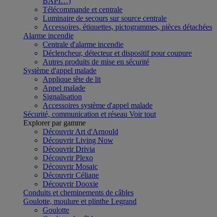
BAPI…)
Télécommande et centrale
Luminaire de secours sur source centrale
Accessoires, étiquettes, pictogrammes, pièces détachées
Alarme incendie
Centrale d'alarme incendie
Déclencheur, détecteur et dispositif pour coupure
Autres produits de mise en sécurité
Système d'appel malade
Applique tête de lit
Appel malade
Signalisation
Accessoires système d'appel malade
Sécurité, communication et réseau
Voir tout
Explorer par gamme
Découvrir Art d'Arnould
Découvrir Living Now
Découvrir Drivia
Découvrir Plexo
Découvrir Mosaic
Découvrir Céliane
Découvrir Dooxie
Conduits et cheminements de câbles
Goulotte, moulure et plinthe Legrand
Goulotte