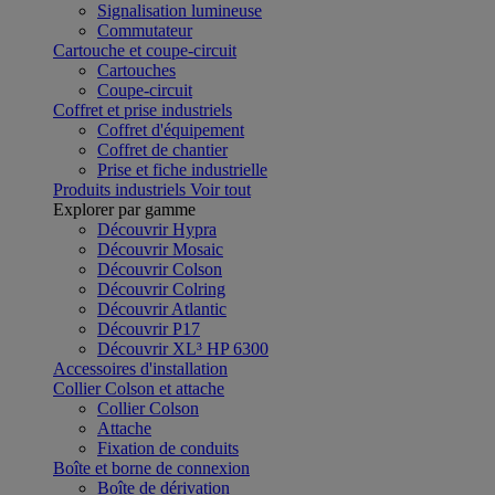
Signalisation lumineuse
Commutateur
Cartouche et coupe-circuit
Cartouches
Coupe-circuit
Coffret et prise industriels
Coffret d'équipement
Coffret de chantier
Prise et fiche industrielle
Produits industriels
Voir tout
Explorer par gamme
Découvrir Hypra
Découvrir Mosaic
Découvrir Colson
Découvrir Colring
Découvrir Atlantic
Découvrir P17
Découvrir XL³ HP 6300
Accessoires d'installation
Collier Colson et attache
Collier Colson
Attache
Fixation de conduits
Boîte et borne de connexion
Boîte de dérivation