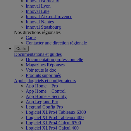
Innoval Bordeaux
Innoval Lyon
Innoval Lille
Innoval Aix-en-Provence
Innoval Nantes
Innoval Strasbourg
Nos directions régionales
Carte
Contacter une direction régionale
Outils
Documentations et guides
Documentation professionnelle
Magazines Réponses
Voir toute la doc
Produits supprimés
Applis, logiciels et configurateurs
App Home + Pro
App Home + Control
App Home + Security
App Legrand Pro
Legrand Config Pro
Logiciel XLPro4 Tableaux 6300
Logiciel XLPro4 Tableaux 400
Logiciel XLPro4 Calcul 6300
Logiciel XLPro4 Calcul 400