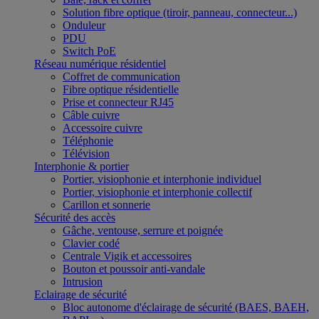
Solution fibre optique (tiroir, panneau, connecteur...)
Onduleur
PDU
Switch PoE
Réseau numérique résidentiel
Coffret de communication
Fibre optique résidentielle
Prise et connecteur RJ45
Câble cuivre
Accessoire cuivre
Téléphonie
Télévision
Interphonie & portier
Portier, visiophonie et interphonie individuel
Portier, visiophonie et interphonie collectif
Carillon et sonnerie
Sécurité des accès
Gâche, ventouse, serrure et poignée
Clavier codé
Centrale Vigik et accessoires
Bouton et poussoir anti-vandale
Intrusion
Eclairage de sécurité
Bloc autonome d'éclairage de sécurité (BAES, BAEH,