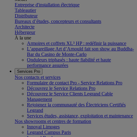
Entreprise d'installation électrique
Tableautier
Distributeur
Bureaux d’études, concepteurs et consultants
Architecte
Hébergeur
À la une
Armoires et coffrets XL³ HP : redéfinir la puissance
L’appareillage Art d’Arnould fait son show au Buddha-
Bar du Casino de Monte-Carlo
Onduleurs triphasés : haute fiabilité et haute
performance assurées
Services Pro
Nos contacts et services
Formulaire de contact Pro - Service Relations Pro
Découvrez le Service Relations Pro
Découvrez le Service Clients Legrand Cable
Management
Rejoignez la communauté des Électriciens Certifiés
Legrand
Services études, assistance, exploitation et maintenance
Nos showrooms et centres de formation
Innoval Limoges
Legrand Campus Paris