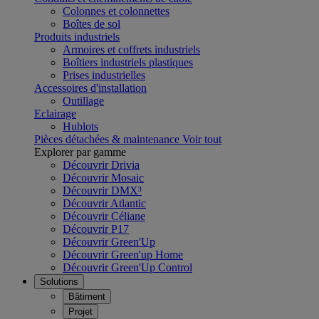
Colonnes et colonnettes
Boîtes de sol
Produits industriels
Armoires et coffrets industriels
Boîtiers industriels plastiques
Prises industrielles
Accessoires d'installation
Outillage
Eclairage
Hublots
Pièces détachées & maintenance
Voir tout
Explorer par gamme
Découvrir Drivia
Découvrir Mosaic
Découvrir DMX³
Découvrir Atlantic
Découvrir Céliane
Découvrir P17
Découvrir Green'Up
Découvrir Green'up Home
Découvrir Green'Up Control
Solutions
Bâtiment
Projet