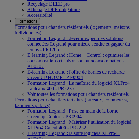
Recyclage DEEE pro
Affichage DPE obligatoire
Accessibilité
Formations
Formations pour chantiers résidentiels (logements, maisons
individuelles)
Formation Legrand : devenir expert des solutions
connectées Legrand pour mieux vendre et gagner du
temps - PR1205
E-learning Legrand : Home + Control : optimiser les
consommations et suivre son autoconsommation -
AF0207
E-learning Legrand : l'offre de bornes de recharge
Green'UP HOME - AF0904
Formation Legrand : La maîtrise du logiciel XLPro4
Tableaux 400 - PR2235
Voir toutes les formations pour chantiers résidentiels
Formations pour chantiers tertiaires (bureaux, commerces,
batiments publics)
Formation Legrand : Prise en main de la borne
Green'up Control - PR0904
Formation Legrand - Maîtriser l’utilisation du logiciel
XLPro4 Calcul 400 - PR2232
E-learning Legrand : la suite logiciels XLPro4 -
AF0604