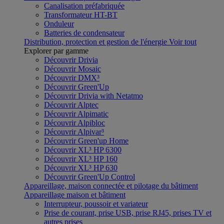
Canalisation préfabriquée
Transformateur HT-BT
Onduleur
Batteries de condensateur
Distribution, protection et gestion de l'énergie
Voir tout
Explorer par gamme
Découvrir Drivia
Découvrir Mosaic
Découvrir DMX³
Découvrir Green'Up
Découvrir Drivia with Netatmo
Découvrir Alptec
Découvrir Alpimatic
Découvrir Alpibloc
Découvrir Alpivar³
Découvrir Green'up Home
Découvrir XL³ HP 6300
Découvrir XL³ HP 160
Découvrir XL³ HP 630
Découvrir Green'Up Control
Appareillage, maison connectée et pilotage du bâtiment
Appareillage maison et bâtiment
Interrupteur, poussoir et variateur
Prise de courant, prise USB, prise RJ45, prises TV et
autres prises