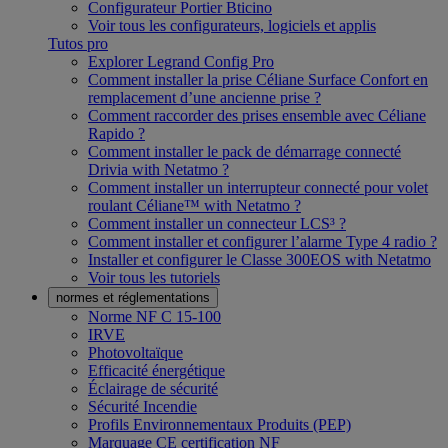
Configurateur Portier Bticino
Voir tous les configurateurs, logiciels et applis
Tutos pro
Explorer Legrand Config Pro
Comment installer la prise Céliane Surface Confort en
remplacement d’une ancienne prise ?
Comment raccorder des prises ensemble avec Céliane
Rapido ?
Comment installer le pack de démarrage connecté
Drivia with Netatmo ?
Comment installer un interrupteur connecté pour volet
roulant Céliane™ with Netatmo ?
Comment installer un connecteur LCS³ ?
Comment installer et configurer l’alarme Type 4 radio ?
Installer et configurer le Classe 300EOS with Netatmo
Voir tous les tutoriels
normes et réglementations
Norme NF C 15-100
IRVE
Photovoltaïque
Efficacité énergétique
Éclairage de sécurité
Sécurité Incendie
Profils Environnementaux Produits (PEP)
Marquage CE certification NF