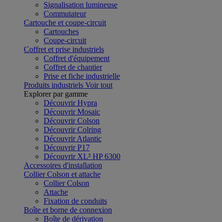
Signalisation lumineuse
Commutateur
Cartouche et coupe-circuit
Cartouches
Coupe-circuit
Coffret et prise industriels
Coffret d'équipement
Coffret de chantier
Prise et fiche industrielle
Produits industriels
Voir tout
Explorer par gamme
Découvrir Hypra
Découvrir Mosaic
Découvrir Colson
Découvrir Colring
Découvrir Atlantic
Découvrir P17
Découvrir XL³ HP 6300
Accessoires d'installation
Collier Colson et attache
Collier Colson
Attache
Fixation de conduits
Boîte et borne de connexion
Boîte de dérivation