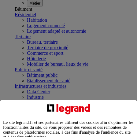
Métier
Bâtiment
Résidentiel
Habitation
Logement connecté
Logement adapté et autonomie
Tertiaire
Bureau, tertiaire
Tertiaire de proximité
Commerce et sport
Hôtellerie
Mobilier de bureau, lieux de vie
Public et santé
Bâtiment public
Établissement de santé
Infrastructures et industries
Data Center
Industrie
Infrastructures
À la une
Contrôler et planifier le fonctionnement des appareils
électriques avec le contacteur connecté
Le site legrand.fr et ses partenaires utilisent des cookies afin d'optimiser les
Répartir et optimiser son tableau électrique
fonctionnalités du site, de vous proposer des vidéos et des remontées de
Legrand Data Center Solutions : concentrer les
contenus de plateformes sociales, à des fins d'analyse de l'audience du site
expertises au service de vos performances