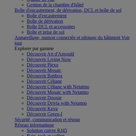
Gestion de la chambre d'hôtel
Boîte d'encastrement, de dérivation, DCL et boîte de sol
Boîte d'encastrement
Boîte de dérivation
Boîte DCL et accessoires
Boîte et prise de sol
Appareillage, maison connectée et pilotage du bâtiment
Voir
tout
Explorer par gamme
Découvrir Art d'Arnould
Découvrir Living Now
Découvrir Plexo
Découvrir Mosaic
Découvrir Batibox
Découvrir Céliane
Découvrir Céliane with Netatmo
Découvrir Mosaic with Netatmo
Découvrir Dooxie
Découvrir Drivia with Netatmo
Découvrir Keva
Découvrir Green-I
Sécurité, communication et réseau
Réseau informatique
Solution cuivre RJ45
Baie, rack et coffret