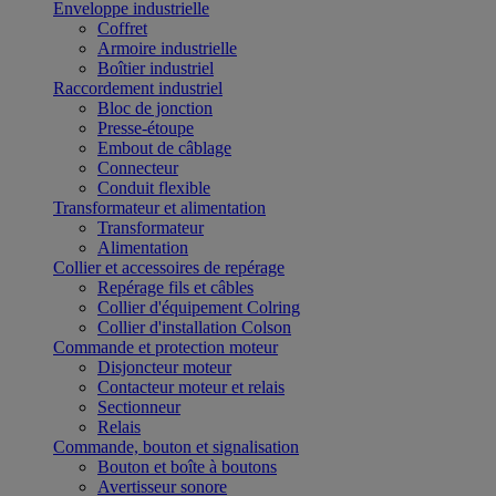
Enveloppe industrielle
Coffret
Armoire industrielle
Boîtier industriel
Raccordement industriel
Bloc de jonction
Presse-étoupe
Embout de câblage
Connecteur
Conduit flexible
Transformateur et alimentation
Transformateur
Alimentation
Collier et accessoires de repérage
Repérage fils et câbles
Collier d'équipement Colring
Collier d'installation Colson
Commande et protection moteur
Disjoncteur moteur
Contacteur moteur et relais
Sectionneur
Relais
Commande, bouton et signalisation
Bouton et boîte à boutons
Avertisseur sonore