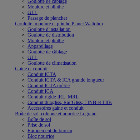
Goulotte de câblage
Moulure et plinthe
GTL
Passage de plancher
Goulotte, moulure et plinthe Planet Wattohm
Goulotte d'installation
Goulotte de distribution
Moulure et plinthe
Appareillage
Goulotte de câblage
GTL
Goulotte de climatisation
Gaine et conduit
Conduit ICTA
Conduit ICTA & ICA grande longueur
Conduit ICTA préfilé
Conduit ICA
Conduit rigide IRL, MRL
Conduit duogliss, Rai’Gliss, TINB et TIIB
Accessoires gaine et conduit
Boîte de sol, colonne et nourrice Legrand
Boîte de sol
Prise de sol
Equipement du bureau
Bloc nourrice