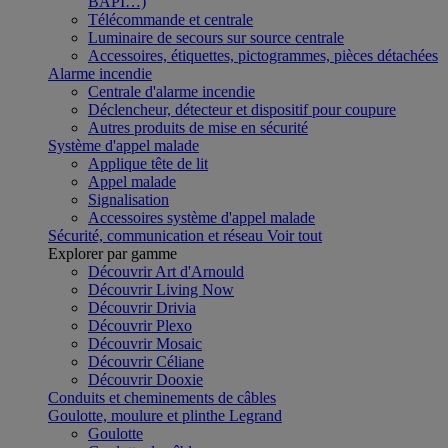
BAPI…)
Télécommande et centrale
Luminaire de secours sur source centrale
Accessoires, étiquettes, pictogrammes, pièces détachées
Alarme incendie
Centrale d'alarme incendie
Déclencheur, détecteur et dispositif pour coupure
Autres produits de mise en sécurité
Système d'appel malade
Applique tête de lit
Appel malade
Signalisation
Accessoires système d'appel malade
Sécurité, communication et réseau
Voir tout
Explorer par gamme
Découvrir Art d'Arnould
Découvrir Living Now
Découvrir Drivia
Découvrir Plexo
Découvrir Mosaic
Découvrir Céliane
Découvrir Dooxie
Conduits et cheminements de câbles
Goulotte, moulure et plinthe Legrand
Goulotte