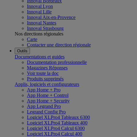
Innoval Bordeaux
Innoval Lyon
Innoval Lille
Innoval Aix-en-Provence
Innoval Nantes
Innoval Strasbourg
Nos directions régionales
Carte
Contacter une direction régionale
Outils
Documentations et guides
Documentation professionnelle
Magazines Réponses
Voir toute la doc
Produits supprimés
Applis, logiciels et configurateurs
App Home + Pro
App Home + Control
App Home + Security
App Legrand Pro
Legrand Config Pro
Logiciel XLPro4 Tableaux 6300
Logiciel XLPro4 Tableaux 400
Logiciel XLPro4 Calcul 6300
Logiciel XLPro4 Calcul 400