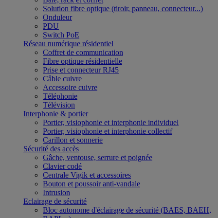
Solution fibre optique (tiroir, panneau, connecteur...)
Onduleur
PDU
Switch PoE
Réseau numérique résidentiel
Coffret de communication
Fibre optique résidentielle
Prise et connecteur RJ45
Câble cuivre
Accessoire cuivre
Téléphonie
Télévision
Interphonie & portier
Portier, visiophonie et interphonie individuel
Portier, visiophonie et interphonie collectif
Carillon et sonnerie
Sécurité des accès
Gâche, ventouse, serrure et poignée
Clavier codé
Centrale Vigik et accessoires
Bouton et poussoir anti-vandale
Intrusion
Eclairage de sécurité
Bloc autonome d'éclairage de sécurité (BAES, BAEH,