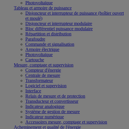
Photovoltaïque
Tableau et armoire de puissance
Disjoncteur et interrupteur de puissance (boîtier ouvert
et moulé)
Disjoncteur et interrupteur modulaire
Bloc différentiel puissance modulaire
Répartition et distribution
Parafoudre
Commande et signalisation
Armoire électrique
Photovoltaïque
Cartouche
Mesure, comptage et supervision
Compteur d'énergie
Centrale de mesure
Transformateur
Logiciel et supervision
Interface
Relais de mesure et de protection
Transducteur et convertisseur
Indicateur analogique
Système de gestion de mesure
Indicateur numérique
Accessoires mesure, comptage et supervision
Acheminement et qualité de l'énergie