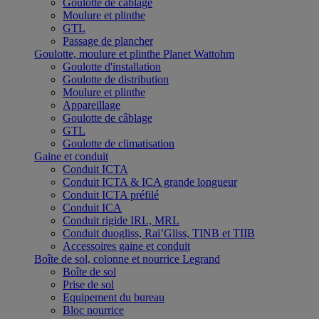
Goulotte de câblage
Moulure et plinthe
GTL
Passage de plancher
Goulotte, moulure et plinthe Planet Wattohm
Goulotte d'installation
Goulotte de distribution
Moulure et plinthe
Appareillage
Goulotte de câblage
GTL
Goulotte de climatisation
Gaine et conduit
Conduit ICTA
Conduit ICTA & ICA grande longueur
Conduit ICTA préfilé
Conduit ICA
Conduit rigide IRL, MRL
Conduit duogliss, Rai’Gliss, TINB et TIIB
Accessoires gaine et conduit
Boîte de sol, colonne et nourrice Legrand
Boîte de sol
Prise de sol
Equipement du bureau
Bloc nourrice