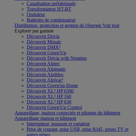
Canalisation préfabriquée
Transformateur HT-BT
Onduleur
Batteries de condensateur
Distribution, protection et gestion de l'énergie
Voir tout
Explorer par gamme
Découvrir Drivia
Découvrir Mosaic
Découvrir DMX³
Découvrir Green'Up
Découvrir Drivia with Netatmo
Découvrir Alptec
Découvrir Alpimatic
Découvrir Alpibloc
Découvrir Alpivar³
Découvrir Green'up Home
Découvrir XL³ HP 6300
Découvrir XL³ HP 160
Découvrir XL³ HP 630
Découvrir Green'Up Control
Appareillage, maison connectée et pilotage du bâtiment
Appareillage maison et bâtiment
Interrupteur, poussoir et variateur
Prise de courant, prise USB, prise RJ45, prises TV et
autres prises