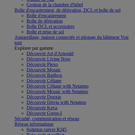
Gestion de la chambre d'hôtel
Boîte d'encastrement, de dérivation, DCL et boîte de sol
Boîte d'encastrement
Boîte de dérivation
Boîte DCL et accessoires
Boîte et prise de sol
Appareillage, maison connectée et pilotage du bâtiment
Voir
tout
Explorer par gamme
Découvrir Art d'Arnould
Découvrir Living Now
Découvrir Plexo
Découvrir Mosaic
Découvrir Batibox
Découvrir Céliane
Découvrir Céliane with Netatmo
Découvrir Mosaic with Netatmo
Découvrir Dooxie
Découvrir Drivia with Netatmo
Découvrir Keva
Découvrir Green-I
Sécurité, communication et réseau
Réseau informatique
Solution cuivre RJ45
Baie, rack et coffret