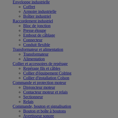
Enveloppe industrielle
Coffret
Armoire industrielle
Boîtier industriel
Raccordement industriel
Bloc de jonction
Presse-étoupe
Embout de câblage
Connecteur
Conduit flexible
Transformateur et alimentation
Transformateur
Alimentation
Collier et accessoires de repérage
Repérage fils et câbles
Collier d'équipement Colring
Collier d'installation Colson
Commande et protection moteur
Disjoncteur moteur
Contacteur moteur et relais
Sectionneur
Relais
Commande, bouton et signalisation
Bouton et boîte à boutons
Avertisseur sonore