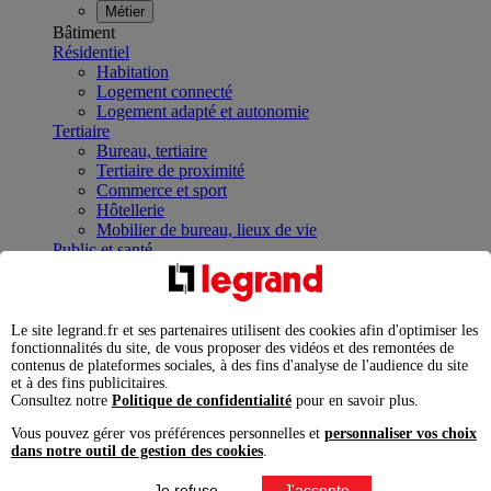
Métier
Bâtiment
Résidentiel
Habitation
Logement connecté
Logement adapté et autonomie
Tertiaire
Bureau, tertiaire
Tertiaire de proximité
Commerce et sport
Hôtellerie
Mobilier de bureau, lieux de vie
Public et santé
Bâtiment public
Établissement de santé
Infrastructures et industries
Data Center
Le site legrand.fr et ses partenaires utilisent des cookies afin d'optimiser les
Industrie
fonctionnalités du site, de vous proposer des vidéos et des remontées de
contenus de plateformes sociales, à des fins d'analyse de l'audience du site
Infrastructures
et à des fins publicitaires.
À la une
Consultez notre
Politique de confidentialité
pour en savoir plus.
Contrôler et planifier le fonctionnement des appareils
électriques avec le contacteur connecté
Vous pouvez gérer vos préférences personnelles et
personnaliser vos choix
Répartir et optimiser son tableau électrique
dans notre outil de gestion des cookies
.
Legrand Data Center Solutions : concentrer les
expertises au service de vos performances
Je refuse
J'accepte