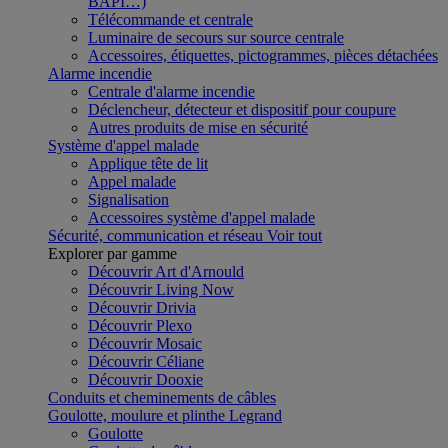
BAPI…)
Télécommande et centrale
Luminaire de secours sur source centrale
Accessoires, étiquettes, pictogrammes, pièces détachées
Alarme incendie
Centrale d'alarme incendie
Déclencheur, détecteur et dispositif pour coupure
Autres produits de mise en sécurité
Système d'appel malade
Applique tête de lit
Appel malade
Signalisation
Accessoires système d'appel malade
Sécurité, communication et réseau
Voir tout
Explorer par gamme
Découvrir Art d'Arnould
Découvrir Living Now
Découvrir Drivia
Découvrir Plexo
Découvrir Mosaic
Découvrir Céliane
Découvrir Dooxie
Conduits et cheminements de câbles
Goulotte, moulure et plinthe Legrand
Goulotte