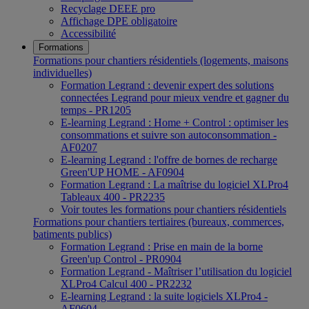
Recyclage DEEE pro
Affichage DPE obligatoire
Accessibilité
Formations
Formations pour chantiers résidentiels (logements, maisons
individuelles)
Formation Legrand : devenir expert des solutions
connectées Legrand pour mieux vendre et gagner du
temps - PR1205
E-learning Legrand : Home + Control : optimiser les
consommations et suivre son autoconsommation -
AF0207
E-learning Legrand : l'offre de bornes de recharge
Green'UP HOME - AF0904
Formation Legrand : La maîtrise du logiciel XLPro4
Tableaux 400 - PR2235
Voir toutes les formations pour chantiers résidentiels
Formations pour chantiers tertiaires (bureaux, commerces,
batiments publics)
Formation Legrand : Prise en main de la borne
Green'up Control - PR0904
Formation Legrand - Maîtriser l’utilisation du logiciel
XLPro4 Calcul 400 - PR2232
E-learning Legrand : la suite logiciels XLPro4 -
AF0604