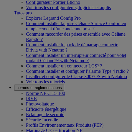
Configurateur Portier Bticino
Voir tous les configurateurs, logiciels et applis
Tutos pro
Explorer Legrand Config Pro
Comment installer la prise Céliane Surface Confort en
remplacement d’une ancienne prise ?
Comment raccorder des prises ensemble avec Céliane
Rapido ?
Comment installer le pack de démarrage connecté
Drivia with Netatmo ?
Comment installer un interrupteur connecté pour volet
roulant Céliane™ with Netatmo ?
Comment installer un connecteur LCS³ ?
Comment installer et configurer l’alarme Type 4 radio ?
Installer et configurer le Classe 300EOS with Netatmo
Voir tous les tutoriels
normes et réglementations
Norme NF C 15-100
IRVE
Photovoltaïque
Efficacité énergétique
Éclairage de sécurité
Sécurité Incendie
Profils Environnementaux Produits (PEP)
Marquage CE certification NF