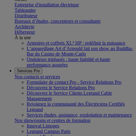
Entreprise d'installation électrique
Tableautier
Distributeur
Bureaux d’études, concepteurs et consultants
Architecte
Hébergeur
À la une
Armoires et coffrets XL³ HP : redéfinir la puissance
L’appareillage Art d’Arnould fait son show au Buddha-
Bar du Casino de Monte-Carlo
Onduleurs triphasés : haute fiabilité et haute
performance assurées
Services Pro
Nos contacts et services
Formulaire de contact Pro - Service Relations Pro
Découvrez le Service Relations Pro
Découvrez le Service Clients Legrand Cable
Management
Rejoignez la communauté des Électriciens Certifiés
Legrand
Services études, assistance, exploitation et maintenance
Nos showrooms et centres de formation
Innoval Limoges
Legrand Campus Paris