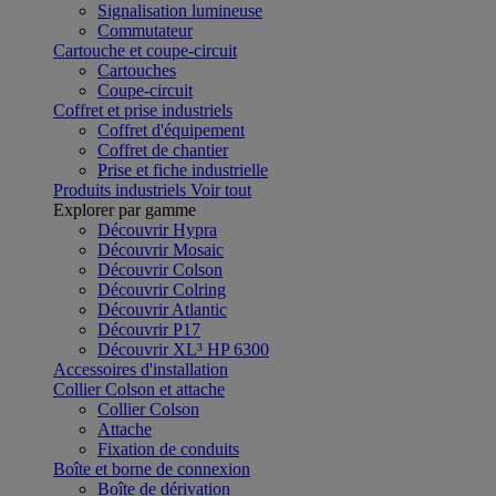
Signalisation lumineuse
Commutateur
Cartouche et coupe-circuit
Cartouches
Coupe-circuit
Coffret et prise industriels
Coffret d'équipement
Coffret de chantier
Prise et fiche industrielle
Produits industriels
Voir tout
Explorer par gamme
Découvrir Hypra
Découvrir Mosaic
Découvrir Colson
Découvrir Colring
Découvrir Atlantic
Découvrir P17
Découvrir XL³ HP 6300
Accessoires d'installation
Collier Colson et attache
Collier Colson
Attache
Fixation de conduits
Boîte et borne de connexion
Boîte de dérivation