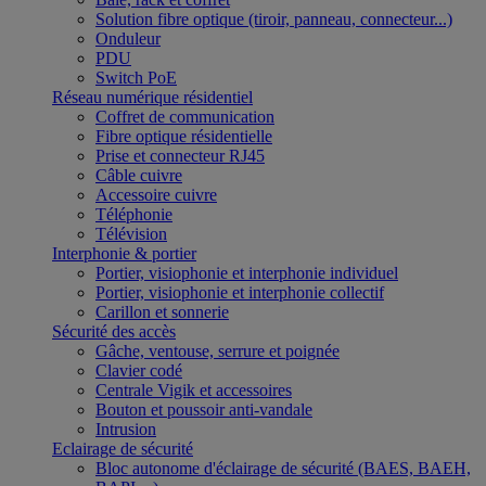
Solution fibre optique (tiroir, panneau, connecteur...)
Onduleur
PDU
Switch PoE
Réseau numérique résidentiel
Coffret de communication
Fibre optique résidentielle
Prise et connecteur RJ45
Câble cuivre
Accessoire cuivre
Téléphonie
Télévision
Interphonie & portier
Portier, visiophonie et interphonie individuel
Portier, visiophonie et interphonie collectif
Carillon et sonnerie
Sécurité des accès
Gâche, ventouse, serrure et poignée
Clavier codé
Centrale Vigik et accessoires
Bouton et poussoir anti-vandale
Intrusion
Eclairage de sécurité
Bloc autonome d'éclairage de sécurité (BAES, BAEH,