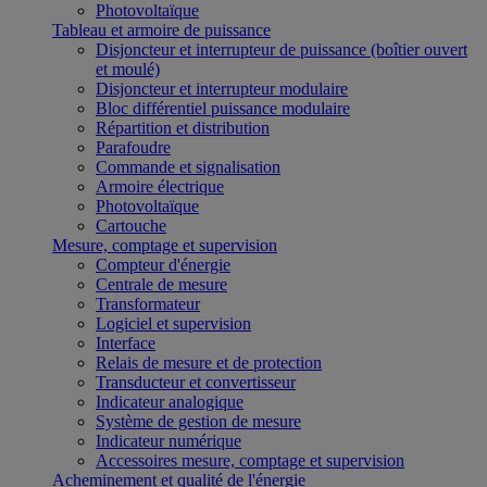
Photovoltaïque
Tableau et armoire de puissance
Disjoncteur et interrupteur de puissance (boîtier ouvert
et moulé)
Disjoncteur et interrupteur modulaire
Bloc différentiel puissance modulaire
Répartition et distribution
Parafoudre
Commande et signalisation
Armoire électrique
Photovoltaïque
Cartouche
Mesure, comptage et supervision
Compteur d'énergie
Centrale de mesure
Transformateur
Logiciel et supervision
Interface
Relais de mesure et de protection
Transducteur et convertisseur
Indicateur analogique
Système de gestion de mesure
Indicateur numérique
Accessoires mesure, comptage et supervision
Acheminement et qualité de l'énergie