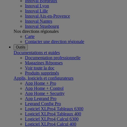
Innoval Bordeaux
Innoval Lyon
Innoval Lille
Innoval Aix-en-Provence
Innoval Nantes
Innoval Strasbourg
Nos directions régionales
Carte
Contacter une direction régionale
Outils
Documentations et guides
Documentation professionnelle
Magazines Réponses
Voir toute la doc
Produits supprimés
Applis, logiciels et configurateurs
App Home + Pro
App Home + Control
App Home + Security
App Legrand Pro
Legrand Config Pro
Logiciel XLPro4 Tableaux 6300
Logiciel XLPro4 Tableaux 400
Logiciel XLPro4 Calcul 6300
Logiciel XLPro4 Calcul 400