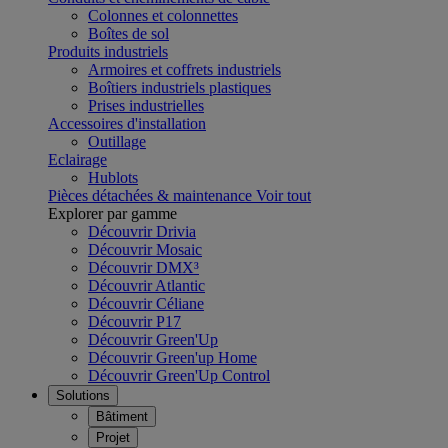
Colonnes et colonnettes
Boîtes de sol
Produits industriels
Armoires et coffrets industriels
Boîtiers industriels plastiques
Prises industrielles
Accessoires d'installation
Outillage
Eclairage
Hublots
Pièces détachées & maintenance
Voir tout
Explorer par gamme
Découvrir Drivia
Découvrir Mosaic
Découvrir DMX³
Découvrir Atlantic
Découvrir Céliane
Découvrir P17
Découvrir Green'Up
Découvrir Green'up Home
Découvrir Green'Up Control
Solutions
Bâtiment
Projet