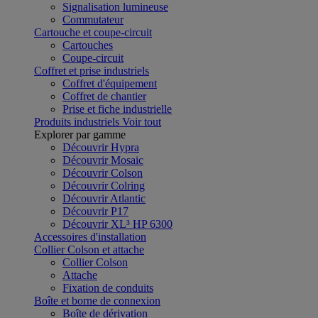
Signalisation lumineuse
Commutateur
Cartouche et coupe-circuit
Cartouches
Coupe-circuit
Coffret et prise industriels
Coffret d'équipement
Coffret de chantier
Prise et fiche industrielle
Produits industriels
Voir tout
Explorer par gamme
Découvrir Hypra
Découvrir Mosaic
Découvrir Colson
Découvrir Colring
Découvrir Atlantic
Découvrir P17
Découvrir XL³ HP 6300
Accessoires d'installation
Collier Colson et attache
Collier Colson
Attache
Fixation de conduits
Boîte et borne de connexion
Boîte de dérivation