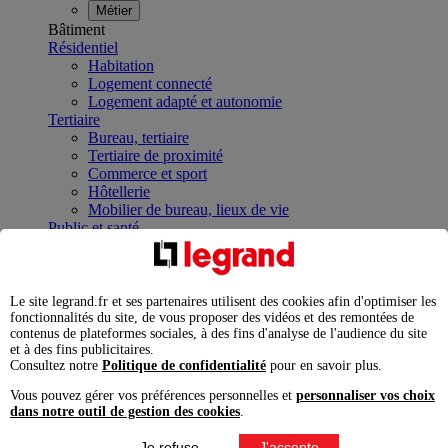
Métier
Bâtiment
Résidentiel
Habitation
Logement connecté
Logement adapté et autonomie
Tertiaire
Bureau, tertiaire
Tertiaire de proximité
Commerce et sport
Hôtellerie
Mobilier de bureau, lieux de vie
Public et santé
Bâtiment public
Établissement de santé
Infrastructures et industries
Data Center
Le site legrand.fr et ses partenaires utilisent des cookies afin d'optimiser les
Industrie
fonctionnalités du site, de vous proposer des vidéos et des remontées de
contenus de plateformes sociales, à des fins d'analyse de l'audience du site
Infrastructures
et à des fins publicitaires.
À la une
Consultez notre
Politique de confidentialité
pour en savoir plus.
Contrôler et planifier le fonctionnement des appareils
électriques avec le contacteur connecté
Vous pouvez gérer vos préférences personnelles et
personnaliser vos choix
Répartir et optimiser son tableau électrique
dans notre outil de gestion des cookies
.
Legrand Data Center Solutions : concentrer les
expertises au service de vos performances
Je refuse
J'accepte