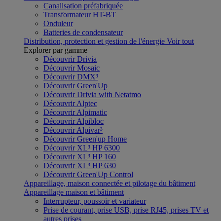
Canalisation préfabriquée
Transformateur HT-BT
Onduleur
Batteries de condensateur
Distribution, protection et gestion de l'énergie
Voir tout
Explorer par gamme
Découvrir Drivia
Découvrir Mosaic
Découvrir DMX³
Découvrir Green'Up
Découvrir Drivia with Netatmo
Découvrir Alptec
Découvrir Alpimatic
Découvrir Alpibloc
Découvrir Alpivar³
Découvrir Green'up Home
Découvrir XL³ HP 6300
Découvrir XL³ HP 160
Découvrir XL³ HP 630
Découvrir Green'Up Control
Appareillage, maison connectée et pilotage du bâtiment
Appareillage maison et bâtiment
Interrupteur, poussoir et variateur
Prise de courant, prise USB, prise RJ45, prises TV et
autres prises