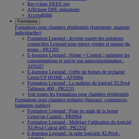
Recyclage DEEE pro
Affichage DPE obligatoire
Accessibilité
Formations
Formations pour chantiers résidentiels (logements, maisons
individuelles)
Formation Legrand : devenir expert des solutions
connectées Legrand pour mieux vendre et gagner du
temps - PR1205
E-learning Legrand : Home + Control : optimiser les
consommations et suivre son autoconsommation -
AF0207
E-learning Legrand : l'offre de bornes de recharge
Green'UP HOME - AF0904
Formation Legrand : La maîtrise du logiciel XLPro4
Tableaux 400 - PR2235
Voir toutes les formations pour chantiers résidentiels
Formations pour chantiers tertiaires (bureaux, commerces,
batiments publics)
Formation Legrand : Prise en main de la borne
Green'up Control - PR0904
Formation Legrand - Maîtriser l’utilisation du logiciel
XLPro4 Calcul 400 - PR2232
E-learning Legrand : la suite logiciels XLPro4 -
AF0604