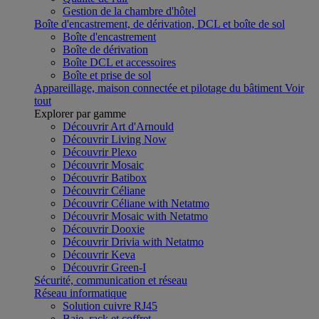
Gestion de la chambre d'hôtel
Boîte d'encastrement, de dérivation, DCL et boîte de sol
Boîte d'encastrement
Boîte de dérivation
Boîte DCL et accessoires
Boîte et prise de sol
Appareillage, maison connectée et pilotage du bâtiment
Voir
tout
Explorer par gamme
Découvrir Art d'Arnould
Découvrir Living Now
Découvrir Plexo
Découvrir Mosaic
Découvrir Batibox
Découvrir Céliane
Découvrir Céliane with Netatmo
Découvrir Mosaic with Netatmo
Découvrir Dooxie
Découvrir Drivia with Netatmo
Découvrir Keva
Découvrir Green-I
Sécurité, communication et réseau
Réseau informatique
Solution cuivre RJ45
Baie, rack et coffret