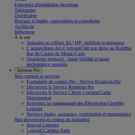
Entreprise d'installation électrique
Tableautier
Distributeur
Bureaux d’études, concepteurs et consultants
Architecte
Hébergeur
À la une
Armoires et coffrets XL³ HP : redéfinir la puissance
L’appareillage Art d’Arnould fait son show au Buddha-
Bar du Casino de Monte-Carlo
Onduleurs triphasés : haute fiabilité et haute
performance assurées
Services Pro
Nos contacts et services
Formulaire de contact Pro - Service Relations Pro
Découvrez le Service Relations Pro
Découvrez le Service Clients Legrand Cable
Management
Rejoignez la communauté des Électriciens Certifiés
Legrand
Services études, assistance, exploitation et maintenance
Nos showrooms et centres de formation
Innoval Limoges
Legrand Campus Paris