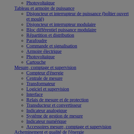
Photovoltaïque
Tableau et armoire de puissance
Disjoncteur et interrupteur de puissance (boîtier ouvert
et moulé)
Disjoncteur et interrupteur modulaire
Bloc différentiel puissance modulaire
Répartition et distribution
Parafoudre
Commande et signalisation
Armoire électrique
Photovoltaïque
Cartouche
Mesure, comptage et supervision
Compteur d'énergie
Centrale de mesure
Transformateur
Logiciel et supervision
Interface
Relais de mesure et de protection
Transducteur et convertisseur
Indicateur analogique
Système de gestion de mesure
Indicateur numérique
Accessoires mesure, comptage et supervision
Acheminement et qualité de l'énergie