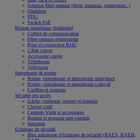
Solution fibre optique (tiroir, panneau, connecteur...)
Onduleur
PDU
Switch PoE
Réseau numérique résidentiel
Coffret de communication
Fibre optique résidentielle
Prise et connecteur RJ45
Câble cuivre
Accessoire cuivre
Téléphonie
Télévision
Interphonie & portier
Portier, visiophonie et interphonie individuel
Portier, visiophonie et interphonie collectif
Carillon et sonnerie
Sécurité des accès
Gâche, ventouse, serrure et poignée
Clavier codé
Centrale Vigik et accessoires
Bouton et poussoir anti-vandale
Intrusion
Eclairage de sécurité
Bloc autonome d'éclairage de sécurité (BAES, BAEH,