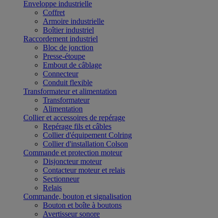
Enveloppe industrielle
Coffret
Armoire industrielle
Boîtier industriel
Raccordement industriel
Bloc de jonction
Presse-étoupe
Embout de câblage
Connecteur
Conduit flexible
Transformateur et alimentation
Transformateur
Alimentation
Collier et accessoires de repérage
Repérage fils et câbles
Collier d'équipement Colring
Collier d'installation Colson
Commande et protection moteur
Disjoncteur moteur
Contacteur moteur et relais
Sectionneur
Relais
Commande, bouton et signalisation
Bouton et boîte à boutons
Avertisseur sonore