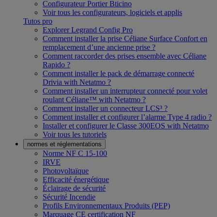
Configurateur Portier Bticino
Voir tous les configurateurs, logiciels et applis
Tutos pro
Explorer Legrand Config Pro
Comment installer la prise Céliane Surface Confort en
remplacement d’une ancienne prise ?
Comment raccorder des prises ensemble avec Céliane
Rapido ?
Comment installer le pack de démarrage connecté
Drivia with Netatmo ?
Comment installer un interrupteur connecté pour volet
roulant Céliane™ with Netatmo ?
Comment installer un connecteur LCS³ ?
Comment installer et configurer l’alarme Type 4 radio ?
Installer et configurer le Classe 300EOS with Netatmo
Voir tous les tutoriels
normes et réglementations
Norme NF C 15-100
IRVE
Photovoltaïque
Efficacité énergétique
Éclairage de sécurité
Sécurité Incendie
Profils Environnementaux Produits (PEP)
Marquage CE certification NF