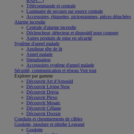
BAPI…)
Télécommande et centrale
Luminaire de secours sur source centrale
Accessoires, étiquettes, pictogrammes, pièces détachées
Alarme incendie
Centrale d'alarme incendie
Déclencheur, détecteur et dispositif pour coupure
Autres produits de mise en sécurité
Système d'appel malade
Applique tête de lit
Appel malade
Signalisation
Accessoires système d'appel malade
Sécurité, communication et réseau
Voir tout
Explorer par gamme
Découvrir Art d'Arnould
Découvrir Living Now
Découvrir Drivia
Découvrir Plexo
Découvrir Mosaic
Découvrir Céliane
Découvrir Dooxie
Conduits et cheminements de câbles
Goulotte, moulure et plinthe Legrand
Goulotte