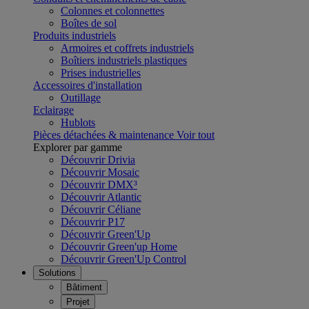
Colonnes et colonnettes
Boîtes de sol
Produits industriels
Armoires et coffrets industriels
Boîtiers industriels plastiques
Prises industrielles
Accessoires d'installation
Outillage
Eclairage
Hublots
Pièces détachées & maintenance
Voir tout
Explorer par gamme
Découvrir Drivia
Découvrir Mosaic
Découvrir DMX³
Découvrir Atlantic
Découvrir Céliane
Découvrir P17
Découvrir Green'Up
Découvrir Green'up Home
Découvrir Green'Up Control
Solutions
Bâtiment
Projet