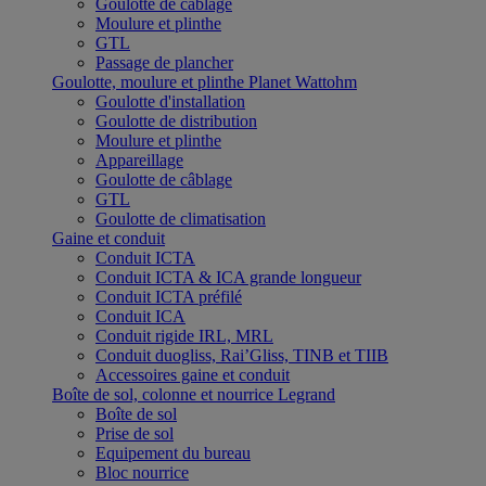
Goulotte de câblage
Moulure et plinthe
GTL
Passage de plancher
Goulotte, moulure et plinthe Planet Wattohm
Goulotte d'installation
Goulotte de distribution
Moulure et plinthe
Appareillage
Goulotte de câblage
GTL
Goulotte de climatisation
Gaine et conduit
Conduit ICTA
Conduit ICTA & ICA grande longueur
Conduit ICTA préfilé
Conduit ICA
Conduit rigide IRL, MRL
Conduit duogliss, Rai’Gliss, TINB et TIIB
Accessoires gaine et conduit
Boîte de sol, colonne et nourrice Legrand
Boîte de sol
Prise de sol
Equipement du bureau
Bloc nourrice