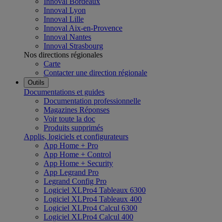
Innoval Bordeaux
Innoval Lyon
Innoval Lille
Innoval Aix-en-Provence
Innoval Nantes
Innoval Strasbourg
Nos directions régionales
Carte
Contacter une direction régionale
Outils
Documentations et guides
Documentation professionnelle
Magazines Réponses
Voir toute la doc
Produits supprimés
Applis, logiciels et configurateurs
App Home + Pro
App Home + Control
App Home + Security
App Legrand Pro
Legrand Config Pro
Logiciel XLPro4 Tableaux 6300
Logiciel XLPro4 Tableaux 400
Logiciel XLPro4 Calcul 6300
Logiciel XLPro4 Calcul 400