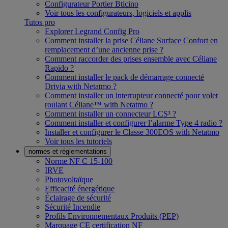
Configurateur Portier Bticino
Voir tous les configurateurs, logiciels et applis
Tutos pro
Explorer Legrand Config Pro
Comment installer la prise Céliane Surface Confort en
remplacement d’une ancienne prise ?
Comment raccorder des prises ensemble avec Céliane
Rapido ?
Comment installer le pack de démarrage connecté
Drivia with Netatmo ?
Comment installer un interrupteur connecté pour volet
roulant Céliane™ with Netatmo ?
Comment installer un connecteur LCS³ ?
Comment installer et configurer l’alarme Type 4 radio ?
Installer et configurer le Classe 300EOS with Netatmo
Voir tous les tutoriels
normes et réglementations
Norme NF C 15-100
IRVE
Photovoltaïque
Efficacité énergétique
Éclairage de sécurité
Sécurité Incendie
Profils Environnementaux Produits (PEP)
Marquage CE certification NF