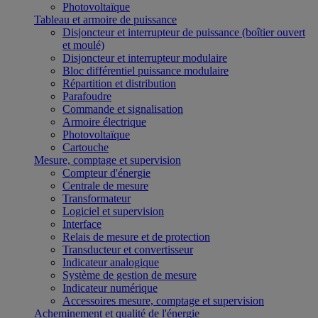
Photovoltaïque
Tableau et armoire de puissance
Disjoncteur et interrupteur de puissance (boîtier ouvert
et moulé)
Disjoncteur et interrupteur modulaire
Bloc différentiel puissance modulaire
Répartition et distribution
Parafoudre
Commande et signalisation
Armoire électrique
Photovoltaïque
Cartouche
Mesure, comptage et supervision
Compteur d'énergie
Centrale de mesure
Transformateur
Logiciel et supervision
Interface
Relais de mesure et de protection
Transducteur et convertisseur
Indicateur analogique
Système de gestion de mesure
Indicateur numérique
Accessoires mesure, comptage et supervision
Acheminement et qualité de l'énergie