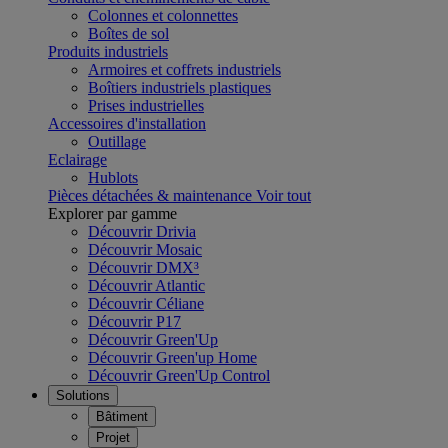
Colonnes et colonnettes
Boîtes de sol
Produits industriels
Armoires et coffrets industriels
Boîtiers industriels plastiques
Prises industrielles
Accessoires d'installation
Outillage
Eclairage
Hublots
Pièces détachées & maintenance
Voir tout
Explorer par gamme
Découvrir Drivia
Découvrir Mosaic
Découvrir DMX³
Découvrir Atlantic
Découvrir Céliane
Découvrir P17
Découvrir Green'Up
Découvrir Green'up Home
Découvrir Green'Up Control
Solutions
Bâtiment
Projet