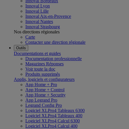
Innoval Bordeaux
Innoval Lyon
Innoval Lille
Innoval Aix-en-Provence
Innoval Nantes
Innoval Strasbourg
Nos directions régionales
Carte
Contacter une direction régionale
Outils
Documentations et guides
Documentation professionnelle
Magazines Réponses
Voir toute la doc
Produits supprimés
Applis, logiciels et configurateurs
App Home + Pro
App Home + Control
App Home + Security
App Legrand Pro
Legrand Config Pro
Logiciel XLPro4 Tableaux 6300
Logiciel XLPro4 Tableaux 400
Logiciel XLPro4 Calcul 6300
Logiciel XLPro4 Calcul 400