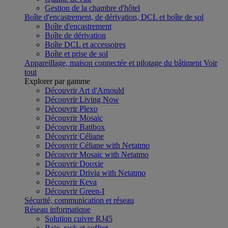
Gestion de la chambre d'hôtel
Boîte d'encastrement, de dérivation, DCL et boîte de sol
Boîte d'encastrement
Boîte de dérivation
Boîte DCL et accessoires
Boîte et prise de sol
Appareillage, maison connectée et pilotage du bâtiment
Voir
tout
Explorer par gamme
Découvrir Art d'Arnould
Découvrir Living Now
Découvrir Plexo
Découvrir Mosaic
Découvrir Batibox
Découvrir Céliane
Découvrir Céliane with Netatmo
Découvrir Mosaic with Netatmo
Découvrir Dooxie
Découvrir Drivia with Netatmo
Découvrir Keva
Découvrir Green-I
Sécurité, communication et réseau
Réseau informatique
Solution cuivre RJ45
Baie, rack et coffret