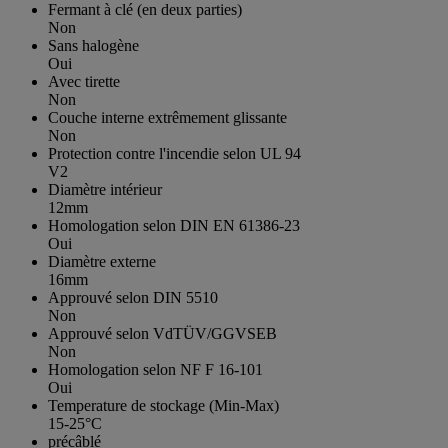
Fermant à clé (en deux parties)
Non
Sans halogène
Oui
Avec tirette
Non
Couche interne extrêmement glissante
Non
Protection contre l'incendie selon UL 94
V2
Diamètre intérieur
12mm
Homologation selon DIN EN 61386-23
Oui
Diamètre externe
16mm
Approuvé selon DIN 5510
Non
Approuvé selon VdTÜV/GGVSEB
Non
Homologation selon NF F 16-101
Oui
Temperature de stockage (Min-Max)
15-25°C
précâblé