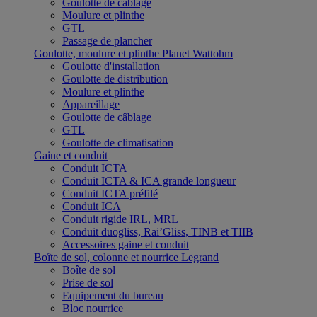
Goulotte de câblage
Moulure et plinthe
GTL
Passage de plancher
Goulotte, moulure et plinthe Planet Wattohm
Goulotte d'installation
Goulotte de distribution
Moulure et plinthe
Appareillage
Goulotte de câblage
GTL
Goulotte de climatisation
Gaine et conduit
Conduit ICTA
Conduit ICTA & ICA grande longueur
Conduit ICTA préfilé
Conduit ICA
Conduit rigide IRL, MRL
Conduit duogliss, Rai’Gliss, TINB et TIIB
Accessoires gaine et conduit
Boîte de sol, colonne et nourrice Legrand
Boîte de sol
Prise de sol
Equipement du bureau
Bloc nourrice