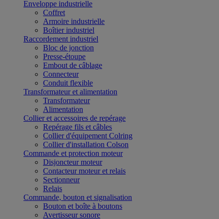
Enveloppe industrielle
Coffret
Armoire industrielle
Boîtier industriel
Raccordement industriel
Bloc de jonction
Presse-étoupe
Embout de câblage
Connecteur
Conduit flexible
Transformateur et alimentation
Transformateur
Alimentation
Collier et accessoires de repérage
Repérage fils et câbles
Collier d'équipement Colring
Collier d'installation Colson
Commande et protection moteur
Disjoncteur moteur
Contacteur moteur et relais
Sectionneur
Relais
Commande, bouton et signalisation
Bouton et boîte à boutons
Avertisseur sonore