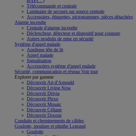
BAPI…)
Télécommande et centrale
Luminaire de secours sur source centrale
Accessoires, étiquettes, pictogrammes, pièces détachées
Alarme incendie
Centrale d'alarme incendie
Déclencheur, détecteur et dispositif pour coupure
Autres produits de mise en sécurité
Système d'appel malade
Applique tête de lit
Appel malade
Signalisation
Accessoires système d'appel malade
Sécurité, communication et réseau
Voir tout
Explorer par gamme
Découvrir Art d'Arnould
Découvrir Living Now
Découvrir Drivia
Découvrir Plexo
Découvrir Mosaic
Découvrir Céliane
Découvrir Dooxie
Conduits et cheminements de câbles
Goulotte, moulure et plinthe Legrand
Goulotte