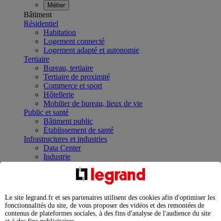
Métier
Bâtiment
Résidentiel
Habitation
Logement connecté
Logement adapté et autonomie
Tertiaire
Bureau, tertiaire
Tertiaire de proximité
Commerce et sport
Hôtellerie
Mobilier de bureau, lieux de vie
Public et santé
Bâtiment public
Établissement de santé
Infrastructures et industries
Data Center
Industrie
Infrastructures
À la une
Contrôler et planifier le fonctionnement des appareils
électriques avec le contacteur connecté
Le site legrand.fr et ses partenaires utilisent des cookies afin d'optimiser les
Répartir et optimiser son tableau électrique
fonctionnalités du site, de vous proposer des vidéos et des remontées de
Legrand Data Center Solutions : concentrer les
contenus de plateformes sociales, à des fins d'analyse de l'audience du site
expertises au service de vos performances