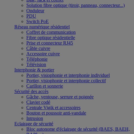
Solution fibre optique (tiroir, panneau, connecteur...)
Onduleur
PDU
Switch PoE
Réseau numérique résidentiel
Coffret de communication
Fibre optique résidentielle
Prise et connecteur RJ45
Câble cuivre
Accessoire cuivre
Téléphonie
Télévision
Interphonie & portier
Portier, visiophonie et interphonie individuel
Portier, visiophonie et interphonie collectif
Carillon et sonnerie
Sécurité des accès
Gâche, ventouse, serrure et poignée
Clavier codé
Centrale Vigik et accessoires
Bouton et poussoir anti-vandale
Intrusion
Eclairage de sécurité
Bloc autonome d'éclairage de sécurité (BAES, BAEH,