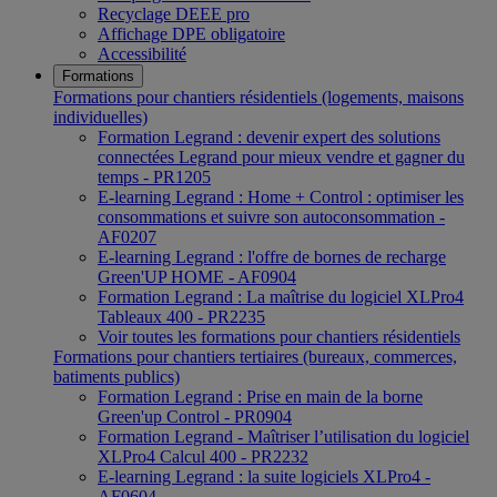
Recyclage DEEE pro
Affichage DPE obligatoire
Accessibilité
Formations
Formations pour chantiers résidentiels (logements, maisons
individuelles)
Formation Legrand : devenir expert des solutions
connectées Legrand pour mieux vendre et gagner du
temps - PR1205
E-learning Legrand : Home + Control : optimiser les
consommations et suivre son autoconsommation -
AF0207
E-learning Legrand : l'offre de bornes de recharge
Green'UP HOME - AF0904
Formation Legrand : La maîtrise du logiciel XLPro4
Tableaux 400 - PR2235
Voir toutes les formations pour chantiers résidentiels
Formations pour chantiers tertiaires (bureaux, commerces,
batiments publics)
Formation Legrand : Prise en main de la borne
Green'up Control - PR0904
Formation Legrand - Maîtriser l’utilisation du logiciel
XLPro4 Calcul 400 - PR2232
E-learning Legrand : la suite logiciels XLPro4 -
AF0604