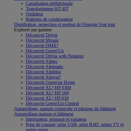
Canalisation préfabriquée
Transformateur HT-BT
Onduleur
Batteries de condensateur
Distribution, protection et gestion de l'énergie
Voir tout
Explorer par gamme
Découvrir Drivia
Découvrir Mosaic
Découvrir DMX³
Découvrir Green'Up
Découvrir Drivia with Netatmo
Découvrir Alptec
Découvrir Alpimatic
Découvrir Alpibloc
Découvrir Alpivar³
Découvrir Green'up Home
Découvrir XL³ HP 6300
Découvrir XL³ HP 160
Découvrir XL³ HP 630
Découvrir Green'Up Control
Appareillage, maison connectée et pilotage du bâtiment
Appareillage maison et bâtiment
Interrupteur, poussoir et variateur
Prise de courant, prise USB, prise RJ45, prises TV et
autres prises