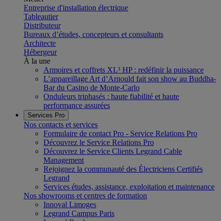
Entreprise d'installation électrique
Tableautier
Distributeur
Bureaux d’études, concepteurs et consultants
Architecte
Hébergeur
À la une
Armoires et coffrets XL³ HP : redéfinir la puissance
L’appareillage Art d’Arnould fait son show au Buddha-
Bar du Casino de Monte-Carlo
Onduleurs triphasés : haute fiabilité et haute
performance assurées
Services Pro
Nos contacts et services
Formulaire de contact Pro - Service Relations Pro
Découvrez le Service Relations Pro
Découvrez le Service Clients Legrand Cable
Management
Rejoignez la communauté des Électriciens Certifiés
Legrand
Services études, assistance, exploitation et maintenance
Nos showrooms et centres de formation
Innoval Limoges
Legrand Campus Paris