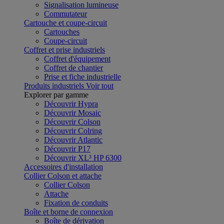
Signalisation lumineuse
Commutateur
Cartouche et coupe-circuit
Cartouches
Coupe-circuit
Coffret et prise industriels
Coffret d'équipement
Coffret de chantier
Prise et fiche industrielle
Produits industriels
Voir tout
Explorer par gamme
Découvrir Hypra
Découvrir Mosaic
Découvrir Colson
Découvrir Colring
Découvrir Atlantic
Découvrir P17
Découvrir XL³ HP 6300
Accessoires d'installation
Collier Colson et attache
Collier Colson
Attache
Fixation de conduits
Boîte et borne de connexion
Boîte de dérivation