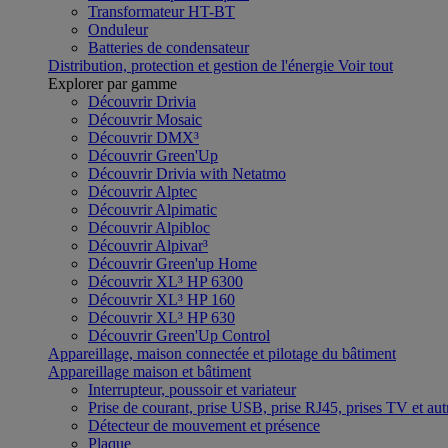
Transformateur HT-BT
Onduleur
Batteries de condensateur
Distribution, protection et gestion de l'énergie
Voir tout
Explorer par gamme
Découvrir Drivia
Découvrir Mosaic
Découvrir DMX³
Découvrir Green'Up
Découvrir Drivia with Netatmo
Découvrir Alptec
Découvrir Alpimatic
Découvrir Alpibloc
Découvrir Alpivar³
Découvrir Green'up Home
Découvrir XL³ HP 6300
Découvrir XL³ HP 160
Découvrir XL³ HP 630
Découvrir Green'Up Control
Appareillage, maison connectée et pilotage du bâtiment
Appareillage maison et bâtiment
Interrupteur, poussoir et variateur
Prise de courant, prise USB, prise RJ45, prises TV et aut
Détecteur de mouvement et présence
Plaque