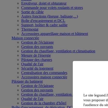
Enjoliveur, doigt et obturateur
Commande pour volets roulants et stores
Sortie de câble
Autres fonctions (liseuse, balisage,...)
Boîte d'encastrement et DCL
Support, boîtier & cadre saillie
Thermostat
Accessoires appareillage maison et bâtiment
Maison connectée
Gestion de l'éclairage
Gestion des ouvrants
Gestion du chauffage, ventilation et climatisation
Mesure de l'énergie
Pilotage des charges
Qualité de l'air
Sécurité du logement
Centralisation des commandes
Accessoires maison connectée
Pilotage du batiment
Gestion de l'éclairage
Gestion des ouvrants
Gestion du chauffage, ventilation et climatisation
Le site legrand.f
Qualité de l'air
vous proposer de
Gestion de la chambre d'hôtel
l'audience du sit
Boîte d'encastrement, de dérivation, DCL et boîte de sol