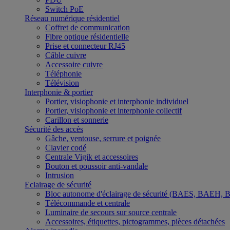
Switch PoE
Réseau numérique résidentiel
Coffret de communication
Fibre optique résidentielle
Prise et connecteur RJ45
Câble cuivre
Accessoire cuivre
Téléphonie
Télévision
Interphonie & portier
Portier, visiophonie et interphonie individuel
Portier, visiophonie et interphonie collectif
Carillon et sonnerie
Sécurité des accès
Gâche, ventouse, serrure et poignée
Clavier codé
Centrale Vigik et accessoires
Bouton et poussoir anti-vandale
Intrusion
Eclairage de sécurité
Bloc autonome d'éclairage de sécurité (BAES, BAEH,
Télécommande et centrale
Luminaire de secours sur source centrale
Accessoires, étiquettes, pictogrammes, pièces détachées