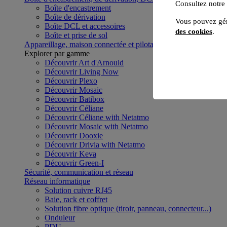
Consultez notre
Boîte d'encastrement
Boîte de dérivation
Vous pouvez gér
Boîte DCL et accessoires
des cookies
.
Boîte et prise de sol
Appareillage, maison connectée et pilotage du bâtiment
Voir to
Explorer par gamme
Découvrir Art d'Arnould
Découvrir Living Now
Découvrir Plexo
Découvrir Mosaic
Découvrir Batibox
Découvrir Céliane
Découvrir Céliane with Netatmo
Découvrir Mosaic with Netatmo
Découvrir Dooxie
Découvrir Drivia with Netatmo
Découvrir Keva
Découvrir Green-I
Sécurité, communication et réseau
Réseau informatique
Solution cuivre RJ45
Baie, rack et coffret
Solution fibre optique (tiroir, panneau, connecteur...)
Onduleur
PDU