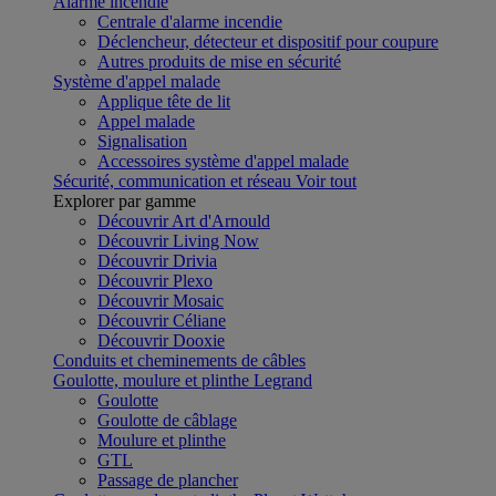
Alarme incendie
Centrale d'alarme incendie
Déclencheur, détecteur et dispositif pour coupure
Autres produits de mise en sécurité
Système d'appel malade
Applique tête de lit
Appel malade
Signalisation
Accessoires système d'appel malade
Sécurité, communication et réseau
Voir tout
Explorer par gamme
Découvrir Art d'Arnould
Découvrir Living Now
Découvrir Drivia
Découvrir Plexo
Découvrir Mosaic
Découvrir Céliane
Découvrir Dooxie
Conduits et cheminements de câbles
Goulotte, moulure et plinthe Legrand
Goulotte
Goulotte de câblage
Moulure et plinthe
GTL
Passage de plancher