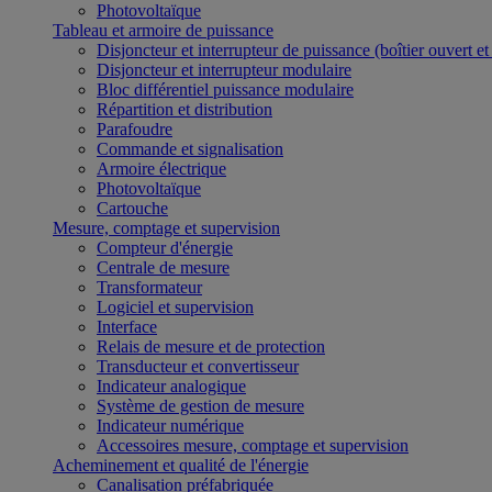
Photovoltaïque
Tableau et armoire de puissance
Disjoncteur et interrupteur de puissance (boîtier ouvert e
Disjoncteur et interrupteur modulaire
Bloc différentiel puissance modulaire
Répartition et distribution
Parafoudre
Commande et signalisation
Armoire électrique
Photovoltaïque
Cartouche
Mesure, comptage et supervision
Compteur d'énergie
Centrale de mesure
Transformateur
Logiciel et supervision
Interface
Relais de mesure et de protection
Transducteur et convertisseur
Indicateur analogique
Système de gestion de mesure
Indicateur numérique
Accessoires mesure, comptage et supervision
Acheminement et qualité de l'énergie
Canalisation préfabriquée