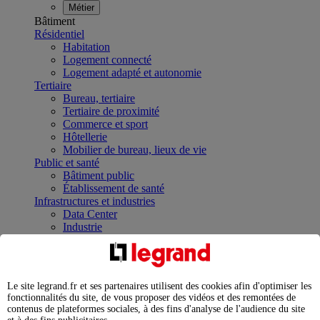
Métier
Bâtiment
Résidentiel
Habitation
Logement connecté
Logement adapté et autonomie
Tertiaire
Bureau, tertiaire
Tertiaire de proximité
Commerce et sport
Hôtellerie
Mobilier de bureau, lieux de vie
Public et santé
Bâtiment public
Établissement de santé
Infrastructures et industries
Data Center
Industrie
Infrastructures
À la une
Contrôler et planifier le fonctionnement des appareils
électriques avec le contacteur connecté
Le site legrand.fr et ses partenaires utilisent des cookies afin d'optimiser les
Répartir et optimiser son tableau électrique
fonctionnalités du site, de vous proposer des vidéos et des remontées de
Legrand Data Center Solutions : concentrer les
contenus de plateformes sociales, à des fins d'analyse de l'audience du site
expertises au service de vos performances