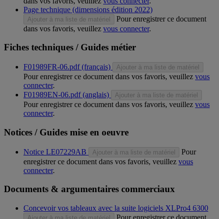
dans vos favoris, veuillez
vous connecter
.
Page technique (dimensions édition 2022)
Pour enregistrer ce document
Ajouter à ma liste de matériel
dans vos favoris, veuillez
vous connecter
.
Fiches techniques / Guides métier
F01989FR-06.pdf (français)
Ajouter à ma liste de matériel
Pour enregistrer ce document dans vos favoris, veuillez
vous
connecter
.
F01989EN-06.pdf (anglais)
Ajouter à ma liste de matériel
Pour enregistrer ce document dans vos favoris, veuillez
vous
connecter
.
Notices / Guides mise en oeuvre
Notice LE07229AB
Pour
Ajouter à ma liste de matériel
enregistrer ce document dans vos favoris, veuillez
vous
connecter
.
Documents & argumentaires commerciaux
Concevoir vos tableaux avec la suite logiciels XLPro4 6300
Pour enregistrer ce document
Ajouter à ma liste de matériel