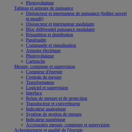
Photovoltaïque
Tableau et armoire de puissance
Disjoncteur et interrupteur de puissance (boîtier ouvert
et moulé)
Disjoncteur et interrupteur modulaire
Bloc différentiel puissance modulaire
Répartition et distribution
Parafoudre
Commande et signalisation
Armoire électrique
Photovoltaïque
Cartouche
Mesure, comptage et supervision
Compteur d'énergie
Centrale de mesure
Transformateur
Logiciel et supervision
Interface
Relais de mesure et de protection
Transducteur et convertisseur
Indicateur analogique
Système de gestion de mesure
Indicateur numérique
Accessoires mesure, comptage et supervision
Acheminement et qualité de l'énergie