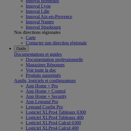
Innoval Bordeaux
Innoval Lyon
Innoval Lille
Innoval Aix-en-Provence
Innoval Nantes
Innoval Strasbourg
Nos directions régionales
Carte
Contacter une direction régionale
Outils
Documentations et guides
Documentation professionnelle
Magazines Réponses
Voir toute la doc
Produits supprimés
Applis, logiciels et configurateurs
App Home + Pro
App Home + Control
App Home + Security
App Legrand Pro
Legrand Config Pro
Logiciel XLPro4 Tableaux 6300
Logiciel XLPro4 Tableaux 400
Logiciel XLPro4 Calcul 6300
Logiciel XLPro4 Calcul 400