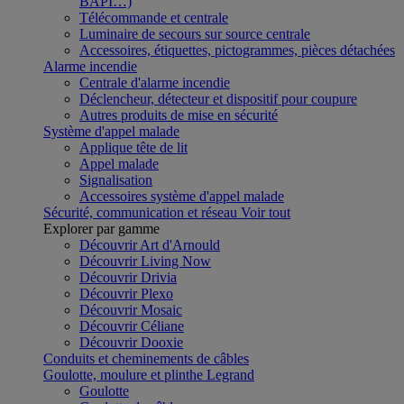
BAPI…)
Télécommande et centrale
Luminaire de secours sur source centrale
Accessoires, étiquettes, pictogrammes, pièces détachées
Alarme incendie
Centrale d'alarme incendie
Déclencheur, détecteur et dispositif pour coupure
Autres produits de mise en sécurité
Système d'appel malade
Applique tête de lit
Appel malade
Signalisation
Accessoires système d'appel malade
Sécurité, communication et réseau
Voir tout
Explorer par gamme
Découvrir Art d'Arnould
Découvrir Living Now
Découvrir Drivia
Découvrir Plexo
Découvrir Mosaic
Découvrir Céliane
Découvrir Dooxie
Conduits et cheminements de câbles
Goulotte, moulure et plinthe Legrand
Goulotte