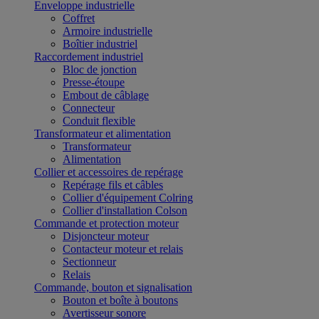
Enveloppe industrielle
Coffret
Armoire industrielle
Boîtier industriel
Raccordement industriel
Bloc de jonction
Presse-étoupe
Embout de câblage
Connecteur
Conduit flexible
Transformateur et alimentation
Transformateur
Alimentation
Collier et accessoires de repérage
Repérage fils et câbles
Collier d'équipement Colring
Collier d'installation Colson
Commande et protection moteur
Disjoncteur moteur
Contacteur moteur et relais
Sectionneur
Relais
Commande, bouton et signalisation
Bouton et boîte à boutons
Avertisseur sonore