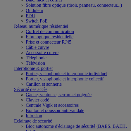
Solution fibre optique (tiroir, panneau, connecteur...)
Onduleur
PDU
Switch PoE
Réseau numérique résidentiel
Coffret de communication
Fibre optique résidentielle
Prise et connecteur RJ45
Câble cuivre
Accessoire cuivre
Téléphonie
Télévision
Interphonie & portier
Portier, visiophonie et interphonie individuel
Portier, visiophonie et interphonie collectif
Carillon et sonnerie
Sécurité des accès
Gâche, ventouse, serrure et poignée
Clavier codé
Centrale Vigik et accessoires
Bouton et poussoir anti-vandale
Intrusion
Eclairage de sécurité
Bloc autonome d'éclairage de sécurité (BAES, BAEH,