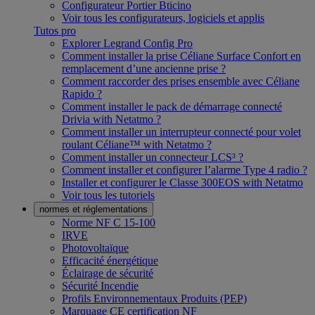
Configurateur Portier Bticino
Voir tous les configurateurs, logiciels et applis
Tutos pro
Explorer Legrand Config Pro
Comment installer la prise Céliane Surface Confort en
remplacement d’une ancienne prise ?
Comment raccorder des prises ensemble avec Céliane
Rapido ?
Comment installer le pack de démarrage connecté
Drivia with Netatmo ?
Comment installer un interrupteur connecté pour volet
roulant Céliane™ with Netatmo ?
Comment installer un connecteur LCS³ ?
Comment installer et configurer l’alarme Type 4 radio ?
Installer et configurer le Classe 300EOS with Netatmo
Voir tous les tutoriels
normes et réglementations
Norme NF C 15-100
IRVE
Photovoltaïque
Efficacité énergétique
Éclairage de sécurité
Sécurité Incendie
Profils Environnementaux Produits (PEP)
Marquage CE certification NF