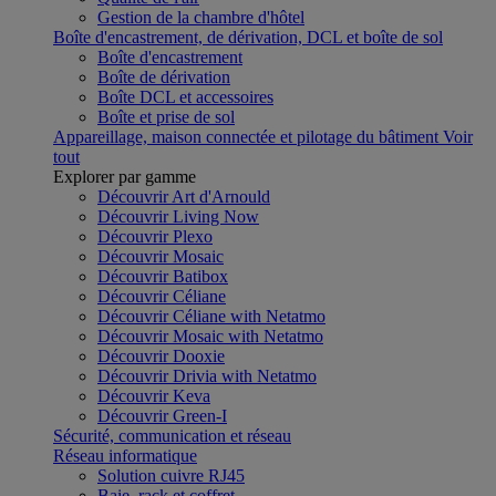
Gestion de la chambre d'hôtel
Boîte d'encastrement, de dérivation, DCL et boîte de sol
Boîte d'encastrement
Boîte de dérivation
Boîte DCL et accessoires
Boîte et prise de sol
Appareillage, maison connectée et pilotage du bâtiment
Voir
tout
Explorer par gamme
Découvrir Art d'Arnould
Découvrir Living Now
Découvrir Plexo
Découvrir Mosaic
Découvrir Batibox
Découvrir Céliane
Découvrir Céliane with Netatmo
Découvrir Mosaic with Netatmo
Découvrir Dooxie
Découvrir Drivia with Netatmo
Découvrir Keva
Découvrir Green-I
Sécurité, communication et réseau
Réseau informatique
Solution cuivre RJ45
Baie, rack et coffret