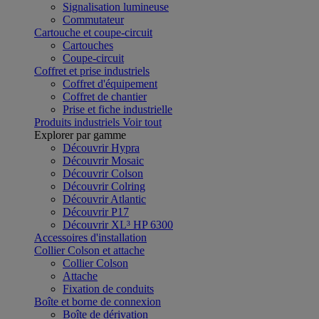
Signalisation lumineuse
Commutateur
Cartouche et coupe-circuit
Cartouches
Coupe-circuit
Coffret et prise industriels
Coffret d'équipement
Coffret de chantier
Prise et fiche industrielle
Produits industriels
Voir tout
Explorer par gamme
Découvrir Hypra
Découvrir Mosaic
Découvrir Colson
Découvrir Colring
Découvrir Atlantic
Découvrir P17
Découvrir XL³ HP 6300
Accessoires d'installation
Collier Colson et attache
Collier Colson
Attache
Fixation de conduits
Boîte et borne de connexion
Boîte de dérivation