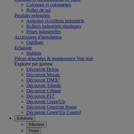
Colonnes et colonnettes
Boîtes de sol
Produits industriels
Armoires et coffrets industriels
Boîtiers industriels plastiques
Prises industrielles
Accessoires d'installation
Outillage
Eclairage
Hublots
Pièces détachées & maintenance
Voir tout
Explorer par gamme
Découvrir Drivia
Découvrir Mosaic
Découvrir DMX³
Découvrir Atlantic
Découvrir Céliane
Découvrir P17
Découvrir Green'Up
Découvrir Green'up Home
Découvrir Green'Up Control
Solutions
Bâtiment
Projet