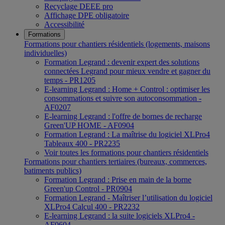
Recyclage DEEE pro
Affichage DPE obligatoire
Accessibilité
Formations
Formations pour chantiers résidentiels (logements, maisons
individuelles)
Formation Legrand : devenir expert des solutions
connectées Legrand pour mieux vendre et gagner du
temps - PR1205
E-learning Legrand : Home + Control : optimiser les
consommations et suivre son autoconsommation -
AF0207
E-learning Legrand : l'offre de bornes de recharge
Green'UP HOME - AF0904
Formation Legrand : La maîtrise du logiciel XLPro4
Tableaux 400 - PR2235
Voir toutes les formations pour chantiers résidentiels
Formations pour chantiers tertiaires (bureaux, commerces,
batiments publics)
Formation Legrand : Prise en main de la borne
Green'up Control - PR0904
Formation Legrand - Maîtriser l’utilisation du logiciel
XLPro4 Calcul 400 - PR2232
E-learning Legrand : la suite logiciels XLPro4 -
AF0604