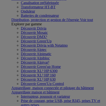
Canalisation préfabriquée
Transformateur HT-BT
Onduleur
Batteries de condensateur
Distribution, protection et gestion de l'énergie
Voir tout
Explorer par gamme
Découvrir Drivia
Découvrir Mosaic
Découvrir DMX³
Découvrir Green'Up
Découvrir Drivia with Netatmo
Découvrir Alptec
Découvrir Alpimatic
Découvrir Alpibloc
Découvrir Alpivar³
Découvrir Green'up Home
Découvrir XL³ HP 6300
Découvrir XL³ HP 160
Découvrir XL³ HP 630
Découvrir Green'Up Control
Appareillage, maison connectée et pilotage du bâtiment
Appareillage maison et bâtiment
Interrupteur, poussoir et variateur
Prise de courant, prise USB, prise RJ45, prises TV et
autres prises