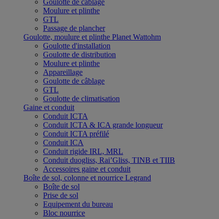
Goulotte de câblage
Moulure et plinthe
GTL
Passage de plancher
Goulotte, moulure et plinthe Planet Wattohm
Goulotte d'installation
Goulotte de distribution
Moulure et plinthe
Appareillage
Goulotte de câblage
GTL
Goulotte de climatisation
Gaine et conduit
Conduit ICTA
Conduit ICTA & ICA grande longueur
Conduit ICTA préfilé
Conduit ICA
Conduit rigide IRL, MRL
Conduit duogliss, Rai’Gliss, TINB et TIIB
Accessoires gaine et conduit
Boîte de sol, colonne et nourrice Legrand
Boîte de sol
Prise de sol
Equipement du bureau
Bloc nourrice