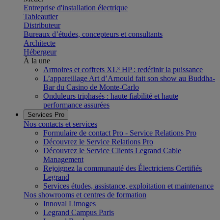
Entreprise d'installation électrique
Tableautier
Distributeur
Bureaux d’études, concepteurs et consultants
Architecte
Hébergeur
À la une
Armoires et coffrets XL³ HP : redéfinir la puissance
L’appareillage Art d’Arnould fait son show au Buddha-
Bar du Casino de Monte-Carlo
Onduleurs triphasés : haute fiabilité et haute
performance assurées
Services Pro
Nos contacts et services
Formulaire de contact Pro - Service Relations Pro
Découvrez le Service Relations Pro
Découvrez le Service Clients Legrand Cable
Management
Rejoignez la communauté des Électriciens Certifiés
Legrand
Services études, assistance, exploitation et maintenance
Nos showrooms et centres de formation
Innoval Limoges
Legrand Campus Paris