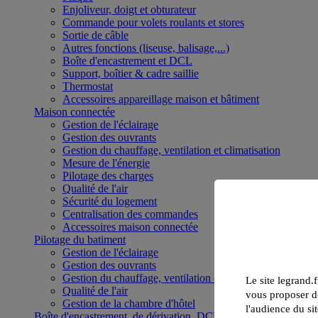
Enjoliveur, doigt et obturateur
Commande pour volets roulants et stores
Sortie de câble
Autres fonctions (liseuse, balisage,...)
Boîte d'encastrement et DCL
Support, boîtier & cadre saillie
Thermostat
Accessoires appareillage maison et bâtiment
Maison connectée
Gestion de l'éclairage
Gestion des ouvrants
Gestion du chauffage, ventilation et climatisation
Mesure de l'énergie
Pilotage des charges
Qualité de l'air
Sécurité du logement
Centralisation des commandes
Accessoires maison connectée
Pilotage du batiment
Gestion de l'éclairage
Gestion des ouvrants
Gestion du chauffage, ventilation et climatisation
Le site legrand.f
Qualité de l'air
vous proposer de
Gestion de la chambre d'hôtel
l'audience du sit
Boîte d'encastrement, de dérivation, DCL et boîte de sol