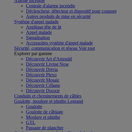
Alarme incendie
Centrale d'alarme incendie
Déclencheur, détecteur et dispositif pour coupure
Autres produits de mise en sécurité
Système d'appel malade
Applique tête de lit
Appel malade
Signalisation
Accessoires système d'appel malade
Sécurité, communication et réseau
Voir tout
Explorer par gamme
Découvrir Art d'Arnould
Découvrir Living Now
Découvrir Drivia
Découvrir Plexo
Découvrir Mosaic
Découvrir Céliane
Découvrir Dooxie
Conduits et cheminements de câbles
Goulotte, moulure et plinthe Legrand
Goulotte
Goulotte de câblage
Moulure et plinthe
GTL
Passage de plancher