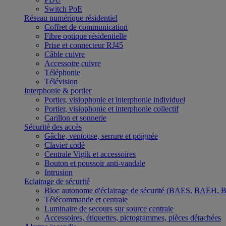
Switch PoE
Réseau numérique résidentiel
Coffret de communication
Fibre optique résidentielle
Prise et connecteur RJ45
Câble cuivre
Accessoire cuivre
Téléphonie
Télévision
Interphonie & portier
Portier, visiophonie et interphonie individuel
Portier, visiophonie et interphonie collectif
Carillon et sonnerie
Sécurité des accès
Gâche, ventouse, serrure et poignée
Clavier codé
Centrale Vigik et accessoires
Bouton et poussoir anti-vandale
Intrusion
Eclairage de sécurité
Bloc autonome d'éclairage de sécurité (BAES, BAEH,
Télécommande et centrale
Luminaire de secours sur source centrale
Accessoires, étiquettes, pictogrammes, pièces détachées