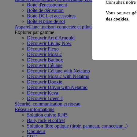
Consultez notre
Boîte d'encastrement
Boîte de dérivation
Vous pouvez gér
Boîte DCL et accessoires
des cookies
.
Boîte et prise de sol
Appareillage, maison connectée et pilotage du bâtiment
Voir to
Explorer par gamme
Découvrir Art d'Arnould
Découvrir Living Now
Découvrir Plexo
Découvrir Mosaic
Découvrir Batibox
Découvrir Céliane
Découvrir Céliane with Netatmo
Découvrir Mosaic with Netatmo
Découvrir Dooxie
Découvrir Drivia with Netatmo
Découvrir Keva
Découvrir Green-I
Sécurité, communication et réseau
Réseau informatique
Solution cuivre RJ45
Baie, rack et coffret
Solution fibre optique (tiroir, panneau, connecteur...)
Onduleur
PDU