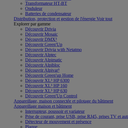
Transformateur HT-BT
Onduleur
Batteries de condensateur
Distribution, protection et gestion de l'énergie
Voir tout
Explorer par gamme
Découvrir Drivia
Découvrir Mosaic
Découvrir DMX³
Découvrir Green'Up
Découvrir Drivia with Netatmo
Découvrir Alptec
Découvrir Alpimatic
Découvrir Alpibloc
Découvrir Alpivar³
Découvrir Green'up Home
Découvrir XL³ HP 6300
Découvrir XL³ HP 160
Découvrir XL³ HP 630
Découvrir Green'Up Control
Appareillage, maison connectée et pilotage du bâtiment
Appareillage maison et bâtiment
Interrupteur, poussoir et variateur
Prise de courant, prise USB, prise RJ45, prises TV et aut
Détecteur de mouvement et présence
Plaque