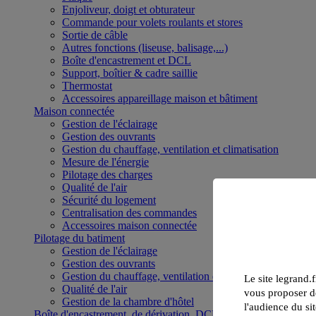
Enjoliveur, doigt et obturateur
Commande pour volets roulants et stores
Sortie de câble
Autres fonctions (liseuse, balisage,...)
Boîte d'encastrement et DCL
Support, boîtier & cadre saillie
Thermostat
Accessoires appareillage maison et bâtiment
Maison connectée
Gestion de l'éclairage
Gestion des ouvrants
Gestion du chauffage, ventilation et climatisation
Mesure de l'énergie
Pilotage des charges
Qualité de l'air
Sécurité du logement
Centralisation des commandes
Accessoires maison connectée
Pilotage du batiment
Gestion de l'éclairage
Gestion des ouvrants
Gestion du chauffage, ventilation et climatisation
Le site legrand.f
Qualité de l'air
vous proposer de
Gestion de la chambre d'hôtel
l'audience du sit
Boîte d'encastrement, de dérivation, DCL et boîte de sol