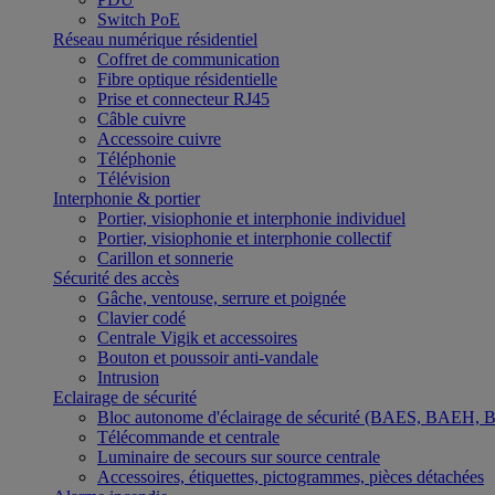
Switch PoE
Réseau numérique résidentiel
Coffret de communication
Fibre optique résidentielle
Prise et connecteur RJ45
Câble cuivre
Accessoire cuivre
Téléphonie
Télévision
Interphonie & portier
Portier, visiophonie et interphonie individuel
Portier, visiophonie et interphonie collectif
Carillon et sonnerie
Sécurité des accès
Gâche, ventouse, serrure et poignée
Clavier codé
Centrale Vigik et accessoires
Bouton et poussoir anti-vandale
Intrusion
Eclairage de sécurité
Bloc autonome d'éclairage de sécurité (BAES, BAEH,
Télécommande et centrale
Luminaire de secours sur source centrale
Accessoires, étiquettes, pictogrammes, pièces détachées