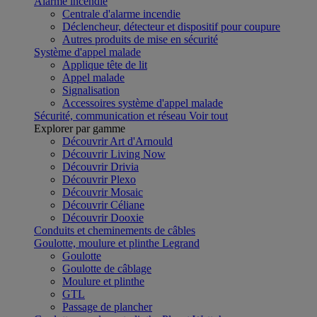
Alarme incendie
Centrale d'alarme incendie
Déclencheur, détecteur et dispositif pour coupure
Autres produits de mise en sécurité
Système d'appel malade
Applique tête de lit
Appel malade
Signalisation
Accessoires système d'appel malade
Sécurité, communication et réseau
Voir tout
Explorer par gamme
Découvrir Art d'Arnould
Découvrir Living Now
Découvrir Drivia
Découvrir Plexo
Découvrir Mosaic
Découvrir Céliane
Découvrir Dooxie
Conduits et cheminements de câbles
Goulotte, moulure et plinthe Legrand
Goulotte
Goulotte de câblage
Moulure et plinthe
GTL
Passage de plancher