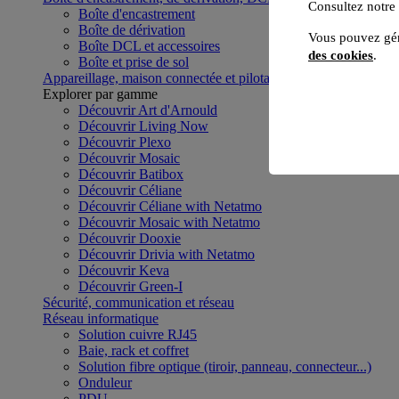
Consultez notre
Boîte d'encastrement
Boîte de dérivation
Vous pouvez gér
Boîte DCL et accessoires
des cookies
.
Boîte et prise de sol
Appareillage, maison connectée et pilotage du bâtiment
Voir to
Explorer par gamme
Découvrir Art d'Arnould
Découvrir Living Now
Découvrir Plexo
Découvrir Mosaic
Découvrir Batibox
Découvrir Céliane
Découvrir Céliane with Netatmo
Découvrir Mosaic with Netatmo
Découvrir Dooxie
Découvrir Drivia with Netatmo
Découvrir Keva
Découvrir Green-I
Sécurité, communication et réseau
Réseau informatique
Solution cuivre RJ45
Baie, rack et coffret
Solution fibre optique (tiroir, panneau, connecteur...)
Onduleur
PDU