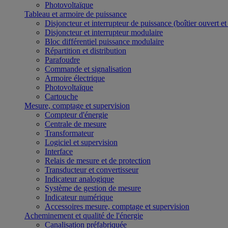
Photovoltaïque
Tableau et armoire de puissance
Disjoncteur et interrupteur de puissance (boîtier ouvert e
Disjoncteur et interrupteur modulaire
Bloc différentiel puissance modulaire
Répartition et distribution
Parafoudre
Commande et signalisation
Armoire électrique
Photovoltaïque
Cartouche
Mesure, comptage et supervision
Compteur d'énergie
Centrale de mesure
Transformateur
Logiciel et supervision
Interface
Relais de mesure et de protection
Transducteur et convertisseur
Indicateur analogique
Système de gestion de mesure
Indicateur numérique
Accessoires mesure, comptage et supervision
Acheminement et qualité de l'énergie
Canalisation préfabriquée