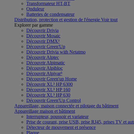
Transformateur HT-BT
Onduleur
Batteries de condensateur
Distribution, protection et gestion de l'énergie
Voir tout
Explorer par gamme
Découvrir Drivia
Découvrir Mosaic
Découvrir DMX³
Découvrir Green'Up
Découvrir Drivia with Netatmo
Découvrir Alptec
Découvrir Alpimatic
Découvrir Alpibloc
Découvrir Alpivar³
Découvrir Green'up Home
Découvrir XL³ HP 6300
Découvrir XL³ HP 160
Découvrir XL³ HP 630
Découvrir Green'Up Control
Appareillage, maison connectée et pilotage du bâtiment
Appareillage maison et bâtiment
Interrupteur, poussoir et variateur
Prise de courant, prise USB, prise RJ45, prises TV et aut
Détecteur de mouvement et présence
Plaque