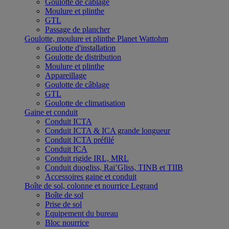
Goulotte de câblage
Moulure et plinthe
GTL
Passage de plancher
Goulotte, moulure et plinthe Planet Wattohm
Goulotte d'installation
Goulotte de distribution
Moulure et plinthe
Appareillage
Goulotte de câblage
GTL
Goulotte de climatisation
Gaine et conduit
Conduit ICTA
Conduit ICTA & ICA grande longueur
Conduit ICTA préfilé
Conduit ICA
Conduit rigide IRL, MRL
Conduit duogliss, Rai’Gliss, TINB et TIIB
Accessoires gaine et conduit
Boîte de sol, colonne et nourrice Legrand
Boîte de sol
Prise de sol
Equipement du bureau
Bloc nourrice