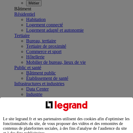
Métier
Bâtiment
Résidentiel
Habitation
Logement connecté
Logement adapté et autonomie
Tertiaire
Bureau, tertiaire
Tertiaire de proximité
Commerce et sport
Hôtellerie
Mobilier de bureau, lieux de vie
Public et santé
Bâtiment public
Établissement de santé
Infrastructures et industries
Data Center
Industrie
Infrastructures
À la une
Contrôler et planifier le fonctionnement des appareils
électriques avec le contacteur connecté
Le site legrand.fr et ses partenaires utilisent des cookies afin d'optimiser les
Répartir et optimiser son tableau électrique
fonctionnalités du site, de vous proposer des vidéos et des remontées de
Legrand Data Center Solutions : concentrer les
contenus de plateformes sociales, à des fins d'analyse de l'audience du site
expertises au service de vos performances