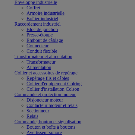
Enveloppe industrielle
Coffret
Armoire industrielle
Boîtier industriel
Raccordement industriel
Bloc de jonction
Presse-étoupe
Embout de câblage
Connecteur
Conduit flexible
Transformateur et alimentation
Transformateur
Alimentation
Collier et accessoires de repérage
Repérage fils et câbles
Collier d'équipement Colring
Collier d'installation Colson
Commande et protection moteur
Disjoncteur moteur
Contacteur moteur et relais
Sectionneur
Relais
Commande, bouton et signalisation
Bouton et boîte à boutons
Avertisseur sonore