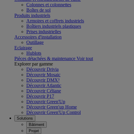
Colonnes et colonnettes
Boîtes de sol
Produits industriels
Armoires et coffrets industriels
Boîtiers industriels plastiques
Prises industrielles
Accessoires d'installation
Outillage
Eclairage
Hublots
Pièces détachées & maintenance
Voir tout
Explorer par gamme
Découvrir Drivia
Découvrir Mosaic
Découvrir DMX³
Découvrir Atlantic
Découvrir Céliane
Découvrir P17
Découvrir Green'Up
Découvrir Green'up Home
Découvrir Green'Up Control
Solutions
Bâtiment
Projet