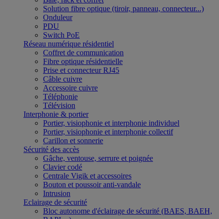
Solution fibre optique (tiroir, panneau, connecteur...)
Onduleur
PDU
Switch PoE
Réseau numérique résidentiel
Coffret de communication
Fibre optique résidentielle
Prise et connecteur RJ45
Câble cuivre
Accessoire cuivre
Téléphonie
Télévision
Interphonie & portier
Portier, visiophonie et interphonie individuel
Portier, visiophonie et interphonie collectif
Carillon et sonnerie
Sécurité des accès
Gâche, ventouse, serrure et poignée
Clavier codé
Centrale Vigik et accessoires
Bouton et poussoir anti-vandale
Intrusion
Eclairage de sécurité
Bloc autonome d'éclairage de sécurité (BAES, BAEH,