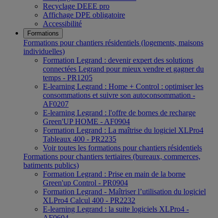
Recyclage DEEE pro
Affichage DPE obligatoire
Accessibilité
Formations
Formations pour chantiers résidentiels (logements, maisons
individuelles)
Formation Legrand : devenir expert des solutions
connectées Legrand pour mieux vendre et gagner du
temps - PR1205
E-learning Legrand : Home + Control : optimiser les
consommations et suivre son autoconsommation -
AF0207
E-learning Legrand : l'offre de bornes de recharge
Green'UP HOME - AF0904
Formation Legrand : La maîtrise du logiciel XLPro4
Tableaux 400 - PR2235
Voir toutes les formations pour chantiers résidentiels
Formations pour chantiers tertiaires (bureaux, commerces,
batiments publics)
Formation Legrand : Prise en main de la borne
Green'up Control - PR0904
Formation Legrand - Maîtriser l’utilisation du logiciel
XLPro4 Calcul 400 - PR2232
E-learning Legrand : la suite logiciels XLPro4 -
AF0604