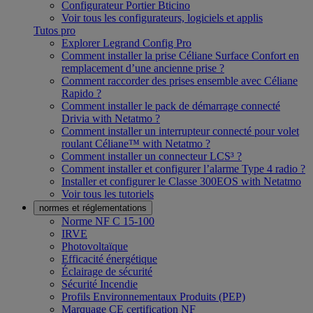
Configurateur Portier Bticino
Voir tous les configurateurs, logiciels et applis
Tutos pro
Explorer Legrand Config Pro
Comment installer la prise Céliane Surface Confort en
remplacement d’une ancienne prise ?
Comment raccorder des prises ensemble avec Céliane
Rapido ?
Comment installer le pack de démarrage connecté
Drivia with Netatmo ?
Comment installer un interrupteur connecté pour volet
roulant Céliane™ with Netatmo ?
Comment installer un connecteur LCS³ ?
Comment installer et configurer l’alarme Type 4 radio ?
Installer et configurer le Classe 300EOS with Netatmo
Voir tous les tutoriels
normes et réglementations
Norme NF C 15-100
IRVE
Photovoltaïque
Efficacité énergétique
Éclairage de sécurité
Sécurité Incendie
Profils Environnementaux Produits (PEP)
Marquage CE certification NF