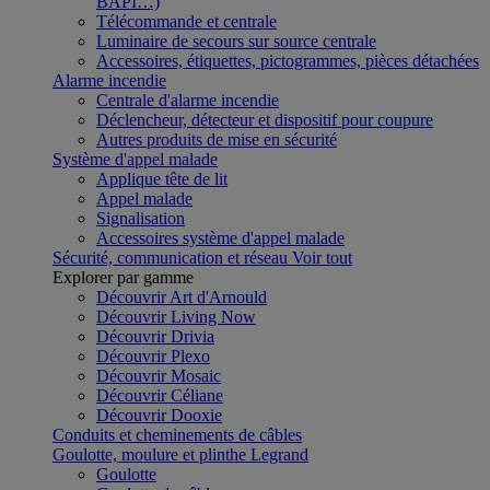
BAPI…)
Télécommande et centrale
Luminaire de secours sur source centrale
Accessoires, étiquettes, pictogrammes, pièces détachées
Alarme incendie
Centrale d'alarme incendie
Déclencheur, détecteur et dispositif pour coupure
Autres produits de mise en sécurité
Système d'appel malade
Applique tête de lit
Appel malade
Signalisation
Accessoires système d'appel malade
Sécurité, communication et réseau
Voir tout
Explorer par gamme
Découvrir Art d'Arnould
Découvrir Living Now
Découvrir Drivia
Découvrir Plexo
Découvrir Mosaic
Découvrir Céliane
Découvrir Dooxie
Conduits et cheminements de câbles
Goulotte, moulure et plinthe Legrand
Goulotte