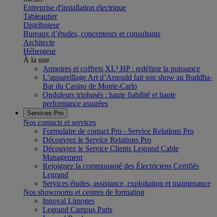
Entreprise d'installation électrique
Tableautier
Distributeur
Bureaux d’études, concepteurs et consultants
Architecte
Hébergeur
À la une
Armoires et coffrets XL³ HP : redéfinir la puissance
L’appareillage Art d’Arnould fait son show au Buddha-
Bar du Casino de Monte-Carlo
Onduleurs triphasés : haute fiabilité et haute
performance assurées
Services Pro
Nos contacts et services
Formulaire de contact Pro - Service Relations Pro
Découvrez le Service Relations Pro
Découvrez le Service Clients Legrand Cable
Management
Rejoignez la communauté des Électriciens Certifiés
Legrand
Services études, assistance, exploitation et maintenance
Nos showrooms et centres de formation
Innoval Limoges
Legrand Campus Paris