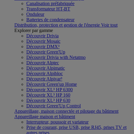
Canalisation préfabriquée
Transformateur HT-BT
Onduleur
Batteries de condensateur
Distribution, protection et gestion de l'énergie
Voir tout
Explorer par gamme
Découvrir Drivia
Découvrir Mosaic
Découvrir DMX³
Découvrir Green'Up
Découvrir Drivia with Netatmo
Découvrir Alptec
Découvrir Alpimatic
Découvrir Alpibloc
Découvrir Alpivar³
Découvrir Green'up Home
Découvrir XL³ HP 6300
Découvrir XL³ HP 160
Découvrir XL³ HP 630
Découvrir Green'Up Control
Appareillage, maison connectée et pilotage du bâtiment
Appareillage maison et bâtiment
Interrupteur, poussoir et variateur
Prise de courant, prise USB, prise RJ45, prises TV et
autres prises