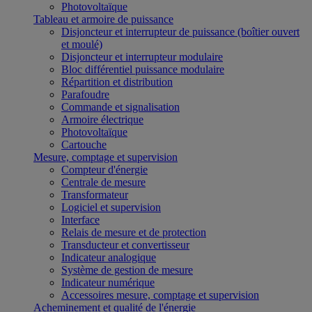
Photovoltaïque
Tableau et armoire de puissance
Disjoncteur et interrupteur de puissance (boîtier ouvert
et moulé)
Disjoncteur et interrupteur modulaire
Bloc différentiel puissance modulaire
Répartition et distribution
Parafoudre
Commande et signalisation
Armoire électrique
Photovoltaïque
Cartouche
Mesure, comptage et supervision
Compteur d'énergie
Centrale de mesure
Transformateur
Logiciel et supervision
Interface
Relais de mesure et de protection
Transducteur et convertisseur
Indicateur analogique
Système de gestion de mesure
Indicateur numérique
Accessoires mesure, comptage et supervision
Acheminement et qualité de l'énergie