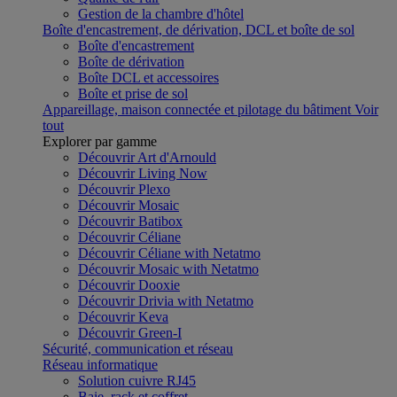
Gestion de la chambre d'hôtel
Boîte d'encastrement, de dérivation, DCL et boîte de sol
Boîte d'encastrement
Boîte de dérivation
Boîte DCL et accessoires
Boîte et prise de sol
Appareillage, maison connectée et pilotage du bâtiment
Voir
tout
Explorer par gamme
Découvrir Art d'Arnould
Découvrir Living Now
Découvrir Plexo
Découvrir Mosaic
Découvrir Batibox
Découvrir Céliane
Découvrir Céliane with Netatmo
Découvrir Mosaic with Netatmo
Découvrir Dooxie
Découvrir Drivia with Netatmo
Découvrir Keva
Découvrir Green-I
Sécurité, communication et réseau
Réseau informatique
Solution cuivre RJ45
Baie, rack et coffret