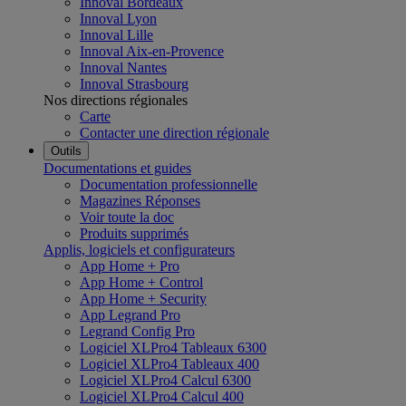
Innoval Bordeaux
Innoval Lyon
Innoval Lille
Innoval Aix-en-Provence
Innoval Nantes
Innoval Strasbourg
Nos directions régionales
Carte
Contacter une direction régionale
Outils
Documentations et guides
Documentation professionnelle
Magazines Réponses
Voir toute la doc
Produits supprimés
Applis, logiciels et configurateurs
App Home + Pro
App Home + Control
App Home + Security
App Legrand Pro
Legrand Config Pro
Logiciel XLPro4 Tableaux 6300
Logiciel XLPro4 Tableaux 400
Logiciel XLPro4 Calcul 6300
Logiciel XLPro4 Calcul 400