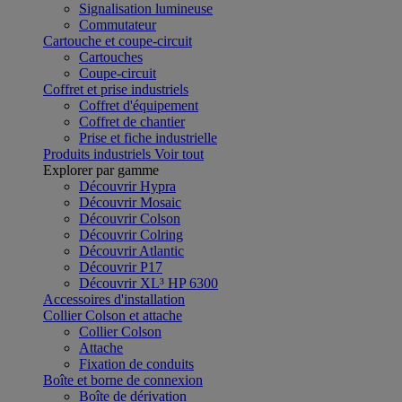
Signalisation lumineuse
Commutateur
Cartouche et coupe-circuit
Cartouches
Coupe-circuit
Coffret et prise industriels
Coffret d'équipement
Coffret de chantier
Prise et fiche industrielle
Produits industriels
Voir tout
Explorer par gamme
Découvrir Hypra
Découvrir Mosaic
Découvrir Colson
Découvrir Colring
Découvrir Atlantic
Découvrir P17
Découvrir XL³ HP 6300
Accessoires d'installation
Collier Colson et attache
Collier Colson
Attache
Fixation de conduits
Boîte et borne de connexion
Boîte de dérivation