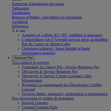
Entreprise d'installation électrique
Tableautier
Distributeur
Bureaux d’études, concepteurs et consultants
Architecte
Hébergeur
À la une
Armoires et coffrets XL³ HP : redéfinir la puissance
L’appareillage Art d’Arnould fait son show au Buddha-
Bar du Casino de Monte-Carlo
Onduleurs triphasés : haute fiabilité et haute
performance assurées
Services Pro
Nos contacts et services
Formulaire de contact Pro - Service Relations Pro
Découvrez le Service Relations Pro
Découvrez le Service Clients Legrand Cable
Management
Rejoignez la communauté des Électriciens Certifiés
Legrand
Services études, assistance, exploitation et maintenance
Nos showrooms et centres de formation
Innoval Limoges
Legrand Campus Paris