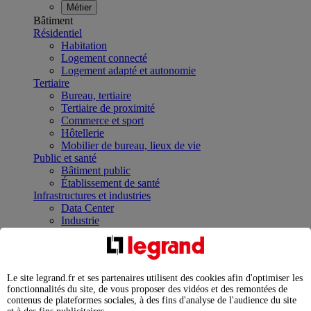
Métier
Bâtiment
Résidentiel
Habitation
Logement connecté
Logement adapté et autonomie
Tertiaire
Bureau, tertiaire
Tertiaire de proximité
Commerce et sport
Hôtellerie
Mobilier de bureau, lieux de vie
Public et santé
Bâtiment public
Établissement de santé
Infrastructures et industries
Data Center
Industrie
Infrastructures
À la une
Contrôler et planifier le fonctionnement des appareils
électriques avec le contacteur connecté
Le site legrand.fr et ses partenaires utilisent des cookies afin d'optimiser les
Répartir et optimiser son tableau électrique
fonctionnalités du site, de vous proposer des vidéos et des remontées de
Legrand Data Center Solutions : concentrer les
contenus de plateformes sociales, à des fins d'analyse de l'audience du site
expertises au service de vos performances