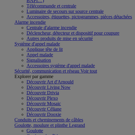
BAPI…)
Télécommande et centrale
Luminaire de secours sur source centrale
Accessoires, étiquettes, pictogrammes, pièces détachées
Alarme incendie
Centrale d'alarme incendie
Déclencheur, détecteur et dispositif pour coupure
Autres produits de mise en sécurité
Système d'appel malade
Applique tête de lit
Appel malade
Signalisation
Accessoires système d'appel malade
Sécurité, communication et réseau
Voir tout
Explorer par gamme
Découvrir Art d'Arnould
Découvrir Living Now
Découvrir Drivia
Découvrir Plexo
Découvrir Mosaic
Découvrir Céliane
Découvrir Dooxie
Conduits et cheminements de câbles
Goulotte, moulure et plinthe Legrand
Goulotte