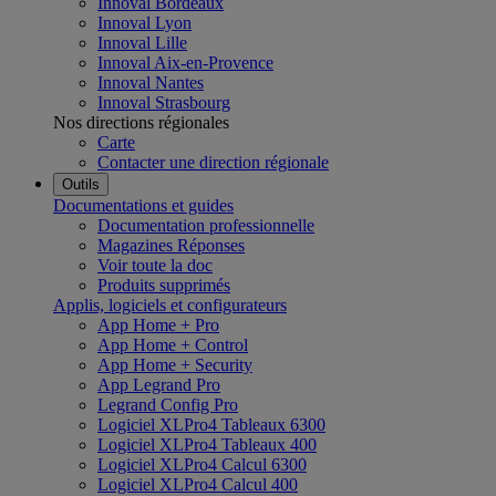
Innoval Bordeaux
Innoval Lyon
Innoval Lille
Innoval Aix-en-Provence
Innoval Nantes
Innoval Strasbourg
Nos directions régionales
Carte
Contacter une direction régionale
Outils
Documentations et guides
Documentation professionnelle
Magazines Réponses
Voir toute la doc
Produits supprimés
Applis, logiciels et configurateurs
App Home + Pro
App Home + Control
App Home + Security
App Legrand Pro
Legrand Config Pro
Logiciel XLPro4 Tableaux 6300
Logiciel XLPro4 Tableaux 400
Logiciel XLPro4 Calcul 6300
Logiciel XLPro4 Calcul 400