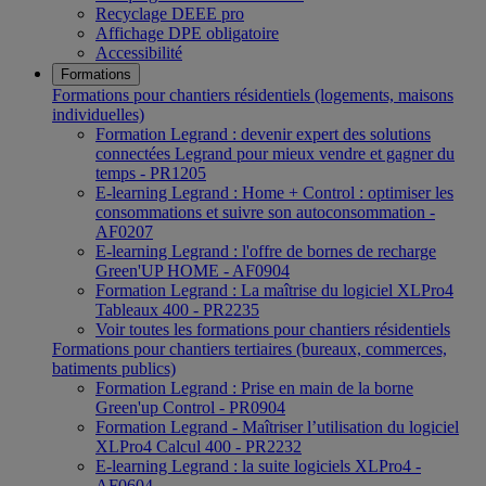
Recyclage DEEE pro
Affichage DPE obligatoire
Accessibilité
Formations
Formations pour chantiers résidentiels (logements, maisons
individuelles)
Formation Legrand : devenir expert des solutions
connectées Legrand pour mieux vendre et gagner du
temps - PR1205
E-learning Legrand : Home + Control : optimiser les
consommations et suivre son autoconsommation -
AF0207
E-learning Legrand : l'offre de bornes de recharge
Green'UP HOME - AF0904
Formation Legrand : La maîtrise du logiciel XLPro4
Tableaux 400 - PR2235
Voir toutes les formations pour chantiers résidentiels
Formations pour chantiers tertiaires (bureaux, commerces,
batiments publics)
Formation Legrand : Prise en main de la borne
Green'up Control - PR0904
Formation Legrand - Maîtriser l’utilisation du logiciel
XLPro4 Calcul 400 - PR2232
E-learning Legrand : la suite logiciels XLPro4 -
AF0604