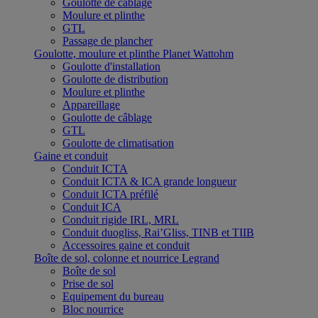
Goulotte de câblage
Moulure et plinthe
GTL
Passage de plancher
Goulotte, moulure et plinthe Planet Wattohm
Goulotte d'installation
Goulotte de distribution
Moulure et plinthe
Appareillage
Goulotte de câblage
GTL
Goulotte de climatisation
Gaine et conduit
Conduit ICTA
Conduit ICTA & ICA grande longueur
Conduit ICTA préfilé
Conduit ICA
Conduit rigide IRL, MRL
Conduit duogliss, Rai’Gliss, TINB et TIIB
Accessoires gaine et conduit
Boîte de sol, colonne et nourrice Legrand
Boîte de sol
Prise de sol
Equipement du bureau
Bloc nourrice