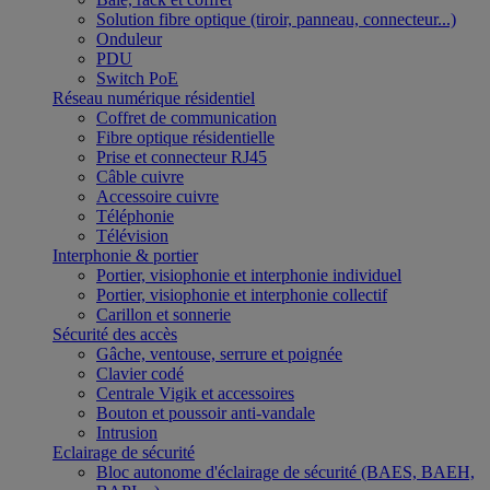
Solution fibre optique (tiroir, panneau, connecteur...)
Onduleur
PDU
Switch PoE
Réseau numérique résidentiel
Coffret de communication
Fibre optique résidentielle
Prise et connecteur RJ45
Câble cuivre
Accessoire cuivre
Téléphonie
Télévision
Interphonie & portier
Portier, visiophonie et interphonie individuel
Portier, visiophonie et interphonie collectif
Carillon et sonnerie
Sécurité des accès
Gâche, ventouse, serrure et poignée
Clavier codé
Centrale Vigik et accessoires
Bouton et poussoir anti-vandale
Intrusion
Eclairage de sécurité
Bloc autonome d'éclairage de sécurité (BAES, BAEH,