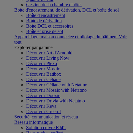
Gestion de la chambre d'hôtel
Boîte d'encastrement, de dérivation, DCL et boîte de sol
Boîte d'encastrement
Boîte de dérivation
Boîte DCL et accessoires
Boîte et prise de sol
Appareillage, maison connectée et pilotage du bâtiment
Voir
tout
Explorer par gamme
Découvrir Art d'Arnould
Découvrir Living Now
Découvrir Plexo
Découvrir Mosaic
Découvrir Batibox
Découvrir Céliane
Découvrir Céliane with Netatmo
Découvrir Mosaic with Netatmo
Découvrir Dooxie
Découvrir Drivia with Netatmo
Découvrir Keva
Découvrir Green-I
Sécurité, communication et réseau
Réseau informatique
Solution cuivre RJ45
Baie, rack et coffret