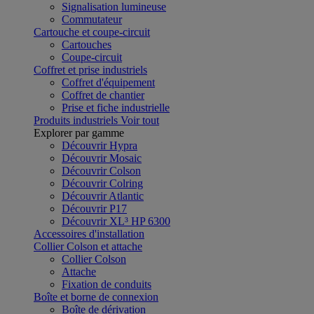
Signalisation lumineuse
Commutateur
Cartouche et coupe-circuit
Cartouches
Coupe-circuit
Coffret et prise industriels
Coffret d'équipement
Coffret de chantier
Prise et fiche industrielle
Produits industriels
Voir tout
Explorer par gamme
Découvrir Hypra
Découvrir Mosaic
Découvrir Colson
Découvrir Colring
Découvrir Atlantic
Découvrir P17
Découvrir XL³ HP 6300
Accessoires d'installation
Collier Colson et attache
Collier Colson
Attache
Fixation de conduits
Boîte et borne de connexion
Boîte de dérivation