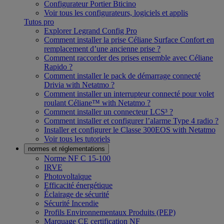
Configurateur Portier Bticino
Voir tous les configurateurs, logiciels et applis
Tutos pro
Explorer Legrand Config Pro
Comment installer la prise Céliane Surface Confort en
remplacement d’une ancienne prise ?
Comment raccorder des prises ensemble avec Céliane
Rapido ?
Comment installer le pack de démarrage connecté
Drivia with Netatmo ?
Comment installer un interrupteur connecté pour volet
roulant Céliane™ with Netatmo ?
Comment installer un connecteur LCS³ ?
Comment installer et configurer l’alarme Type 4 radio ?
Installer et configurer le Classe 300EOS with Netatmo
Voir tous les tutoriels
normes et réglementations
Norme NF C 15-100
IRVE
Photovoltaïque
Efficacité énergétique
Éclairage de sécurité
Sécurité Incendie
Profils Environnementaux Produits (PEP)
Marquage CE certification NF