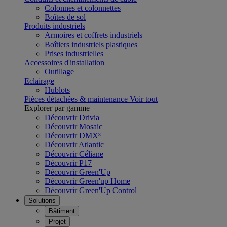
Colonnes et colonnettes
Boîtes de sol
Produits industriels
Armoires et coffrets industriels
Boîtiers industriels plastiques
Prises industrielles
Accessoires d'installation
Outillage
Eclairage
Hublots
Pièces détachées & maintenance
Voir tout
Explorer par gamme
Découvrir Drivia
Découvrir Mosaic
Découvrir DMX³
Découvrir Atlantic
Découvrir Céliane
Découvrir P17
Découvrir Green'Up
Découvrir Green'up Home
Découvrir Green'Up Control
Solutions
Bâtiment
Projet