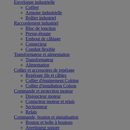
Enveloppe industrielle
Coffret
Armoire industrielle
Boîtier industriel
Raccordement industriel
Bloc de jonction
Presse-étoupe
Embout de câblage
Connecteur
Conduit flexible
Transformateur et alimentation
Transformateur
Alimentation
Collier et accessoires de repérage
Repérage fils et câbles
Collier d'équipement Colring
Collier d'installation Colson
Commande et protection moteur
Disjoncteur moteur
Contacteur moteur et relais
Sectionneur
Relais
Commande, bouton et signalisation
Bouton et boîte à boutons
Avertisseur sonore