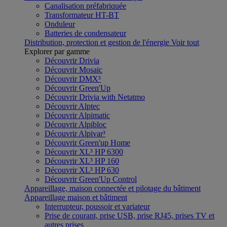
Canalisation préfabriquée
Transformateur HT-BT
Onduleur
Batteries de condensateur
Distribution, protection et gestion de l'énergie
Voir tout
Explorer par gamme
Découvrir Drivia
Découvrir Mosaic
Découvrir DMX³
Découvrir Green'Up
Découvrir Drivia with Netatmo
Découvrir Alptec
Découvrir Alpimatic
Découvrir Alpibloc
Découvrir Alpivar³
Découvrir Green'up Home
Découvrir XL³ HP 6300
Découvrir XL³ HP 160
Découvrir XL³ HP 630
Découvrir Green'Up Control
Appareillage, maison connectée et pilotage du bâtiment
Appareillage maison et bâtiment
Interrupteur, poussoir et variateur
Prise de courant, prise USB, prise RJ45, prises TV et
autres prises