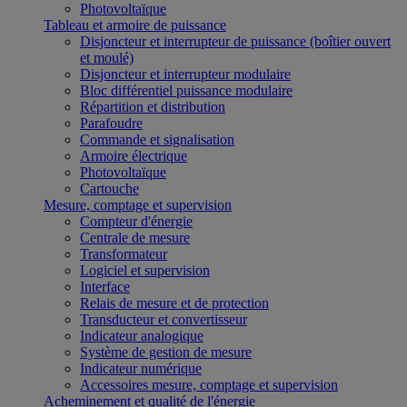
Photovoltaïque
Tableau et armoire de puissance
Disjoncteur et interrupteur de puissance (boîtier ouvert
et moulé)
Disjoncteur et interrupteur modulaire
Bloc différentiel puissance modulaire
Répartition et distribution
Parafoudre
Commande et signalisation
Armoire électrique
Photovoltaïque
Cartouche
Mesure, comptage et supervision
Compteur d'énergie
Centrale de mesure
Transformateur
Logiciel et supervision
Interface
Relais de mesure et de protection
Transducteur et convertisseur
Indicateur analogique
Système de gestion de mesure
Indicateur numérique
Accessoires mesure, comptage et supervision
Acheminement et qualité de l'énergie