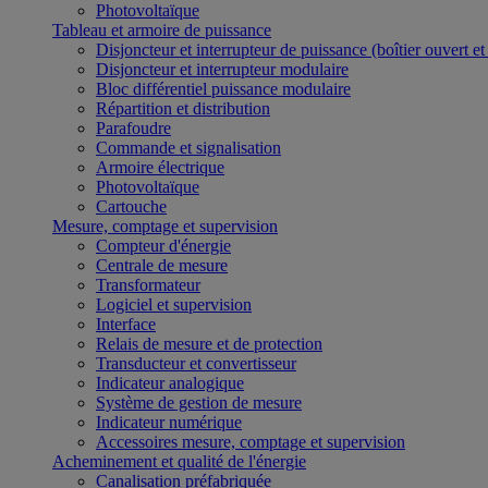
Photovoltaïque
Tableau et armoire de puissance
Disjoncteur et interrupteur de puissance (boîtier ouvert e
Disjoncteur et interrupteur modulaire
Bloc différentiel puissance modulaire
Répartition et distribution
Parafoudre
Commande et signalisation
Armoire électrique
Photovoltaïque
Cartouche
Mesure, comptage et supervision
Compteur d'énergie
Centrale de mesure
Transformateur
Logiciel et supervision
Interface
Relais de mesure et de protection
Transducteur et convertisseur
Indicateur analogique
Système de gestion de mesure
Indicateur numérique
Accessoires mesure, comptage et supervision
Acheminement et qualité de l'énergie
Canalisation préfabriquée