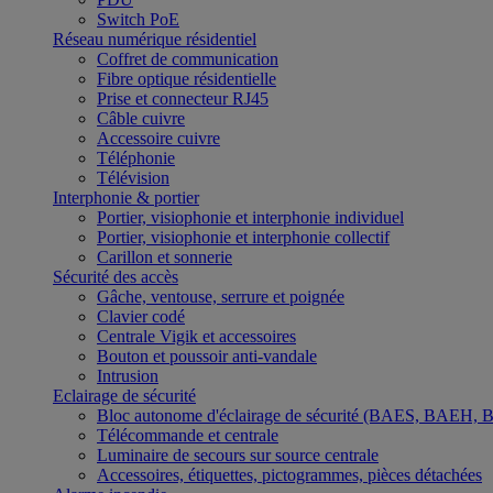
Switch PoE
Réseau numérique résidentiel
Coffret de communication
Fibre optique résidentielle
Prise et connecteur RJ45
Câble cuivre
Accessoire cuivre
Téléphonie
Télévision
Interphonie & portier
Portier, visiophonie et interphonie individuel
Portier, visiophonie et interphonie collectif
Carillon et sonnerie
Sécurité des accès
Gâche, ventouse, serrure et poignée
Clavier codé
Centrale Vigik et accessoires
Bouton et poussoir anti-vandale
Intrusion
Eclairage de sécurité
Bloc autonome d'éclairage de sécurité (BAES, BAEH,
Télécommande et centrale
Luminaire de secours sur source centrale
Accessoires, étiquettes, pictogrammes, pièces détachées