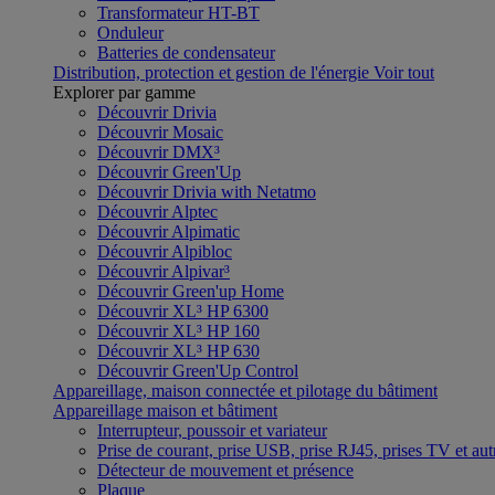
Transformateur HT-BT
Onduleur
Batteries de condensateur
Distribution, protection et gestion de l'énergie
Voir tout
Explorer par gamme
Découvrir Drivia
Découvrir Mosaic
Découvrir DMX³
Découvrir Green'Up
Découvrir Drivia with Netatmo
Découvrir Alptec
Découvrir Alpimatic
Découvrir Alpibloc
Découvrir Alpivar³
Découvrir Green'up Home
Découvrir XL³ HP 6300
Découvrir XL³ HP 160
Découvrir XL³ HP 630
Découvrir Green'Up Control
Appareillage, maison connectée et pilotage du bâtiment
Appareillage maison et bâtiment
Interrupteur, poussoir et variateur
Prise de courant, prise USB, prise RJ45, prises TV et aut
Détecteur de mouvement et présence
Plaque