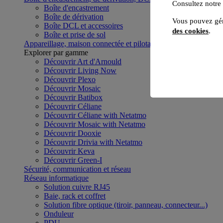
Consultez notre
Boîte d'encastrement
Boîte de dérivation
Vous pouvez gér
Boîte DCL et accessoires
des cookies
.
Boîte et prise de sol
Appareillage, maison connectée et pilotage du bâtiment
Voir to
Explorer par gamme
Découvrir Art d'Arnould
Découvrir Living Now
Découvrir Plexo
Découvrir Mosaic
Découvrir Batibox
Découvrir Céliane
Découvrir Céliane with Netatmo
Découvrir Mosaic with Netatmo
Découvrir Dooxie
Découvrir Drivia with Netatmo
Découvrir Keva
Découvrir Green-I
Sécurité, communication et réseau
Réseau informatique
Solution cuivre RJ45
Baie, rack et coffret
Solution fibre optique (tiroir, panneau, connecteur...)
Onduleur
PDU