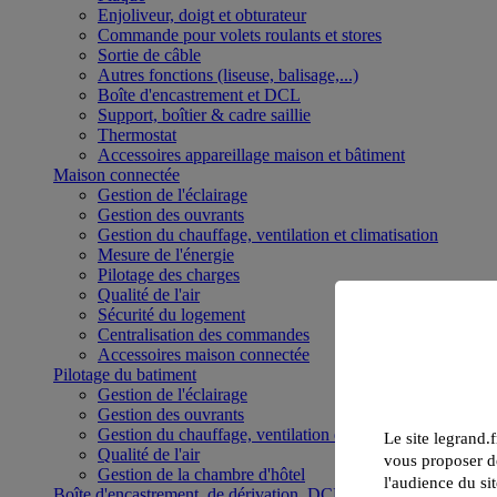
Enjoliveur, doigt et obturateur
Commande pour volets roulants et stores
Sortie de câble
Autres fonctions (liseuse, balisage,...)
Boîte d'encastrement et DCL
Support, boîtier & cadre saillie
Thermostat
Accessoires appareillage maison et bâtiment
Maison connectée
Gestion de l'éclairage
Gestion des ouvrants
Gestion du chauffage, ventilation et climatisation
Mesure de l'énergie
Pilotage des charges
Qualité de l'air
Sécurité du logement
Centralisation des commandes
Accessoires maison connectée
Pilotage du batiment
Gestion de l'éclairage
Gestion des ouvrants
Gestion du chauffage, ventilation et climatisation
Le site legrand.f
Qualité de l'air
vous proposer de
Gestion de la chambre d'hôtel
l'audience du sit
Boîte d'encastrement, de dérivation, DCL et boîte de sol