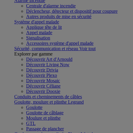
Alarme incendie
Centrale d'alarme incendie
Déclencheur, détecteur et dispositif pour coupure
Autres produits de mise en sécurité
Système d'appel malade
Applique tête de lit
Appel malade
Signalisation
Accessoires système d'appel malade
Sécurité, communication et réseau
Voir tout
Explorer par gamme
Découvrir Art d'Arnould
Découvrir Living Now
Découvrir Drivia
Découvrir Plexo
Découvrir Mosaic
Découvrir Céliane
Découvrir Dooxie
Conduits et cheminements de câbles
Goulotte, moulure et plinthe Legrand
Goulotte
Goulotte de câblage
Moulure et plinthe
GTL
Passage de plancher