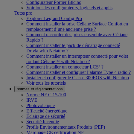
Configurateur Portier Bticino
Voir tous les configurateurs, logiciels et applis
Tutos pro
Explorer Legrand Config Pro
Comment installer la prise Céliane Surface Confort en
remplacement d’une ancienne prise ?
Comment raccorder des prises ensemble avec Céliane
Rapido ?
Comment installer le pack de démarrage connecté
Drivia with Netatmo ?
Comment installer un interrupteur connecté pour volet
roulant Céliane™ with Netatmo ?
Comment installer un connecteur LCS³ ?
Comment installer et configurer l’alarme Type 4 radio ?
Installer et configurer le Classe 300EOS with Netatmo
Voir tous les tutoriels
normes et réglementations
Norme NF C 15-100
IRVE
Photovoltaïque
Efficacité énergétique
Éclairage de sécurité
Sécurité Incendie
Profils Environnementaux Produits (PEP)
Marquage CE certification NF