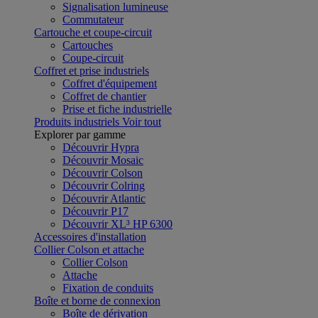
Signalisation lumineuse
Commutateur
Cartouche et coupe-circuit
Cartouches
Coupe-circuit
Coffret et prise industriels
Coffret d'équipement
Coffret de chantier
Prise et fiche industrielle
Produits industriels
Voir tout
Explorer par gamme
Découvrir Hypra
Découvrir Mosaic
Découvrir Colson
Découvrir Colring
Découvrir Atlantic
Découvrir P17
Découvrir XL³ HP 6300
Accessoires d'installation
Collier Colson et attache
Collier Colson
Attache
Fixation de conduits
Boîte et borne de connexion
Boîte de dérivation