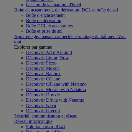
Gestion de la chambre d'hôtel
Boîte d'encastrement, de dérivation, DCL et boîte de sol
Boîte d'encastrement
Boîte de dérivation
Boîte DCL et accessoires
Boîte et prise de sol
Appareillage, maison connectée et pilotage du bâtiment
Voir
tout
Explorer par gamme
Découvrir Art d'Arnould
Découvrir Living Now
Découvrir Plexo
Découvrir Mosaic
Découvrir Batibox
Découvrir Céliane
Découvrir Céliane with Netatmo
Découvrir Mosaic with Netatmo
Découvrir Dooxie
Découvrir Drivia with Netatmo
Découvrir Keva
Découvrir Green-I
Sécurité, communication et réseau
Réseau informatique
Solution cuivre RJ45
Baie, rack et coffret