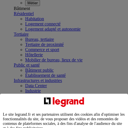
Métier
Bâtiment
Résidentiel
Habitation
Logement connecté
Logement adapté et autonomie
Tertiaire
Bureau, tertiaire
Tertiaire de proximité
Commerce et sport
Hôtellerie
Mobilier de bureau, lieux de vie
Public et santé
Bâtiment public
Établissement de santé
Infrastructures et industries
Data Center
Industrie
Infrastructures
À la une
Contrôler et planifier le fonctionnement des appareils
électriques avec le contacteur connecté
Le site legrand.fr et ses partenaires utilisent des cookies afin d'optimiser les
Répartir et optimiser son tableau électrique
fonctionnalités du site, de vous proposer des vidéos et des remontées de
Legrand Data Center Solutions : concentrer les
contenus de plateformes sociales, à des fins d'analyse de l'audience du site
expertises au service de vos performances