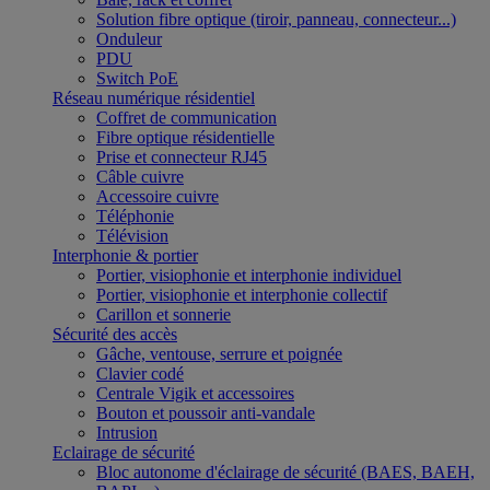
Solution fibre optique (tiroir, panneau, connecteur...)
Onduleur
PDU
Switch PoE
Réseau numérique résidentiel
Coffret de communication
Fibre optique résidentielle
Prise et connecteur RJ45
Câble cuivre
Accessoire cuivre
Téléphonie
Télévision
Interphonie & portier
Portier, visiophonie et interphonie individuel
Portier, visiophonie et interphonie collectif
Carillon et sonnerie
Sécurité des accès
Gâche, ventouse, serrure et poignée
Clavier codé
Centrale Vigik et accessoires
Bouton et poussoir anti-vandale
Intrusion
Eclairage de sécurité
Bloc autonome d'éclairage de sécurité (BAES, BAEH,