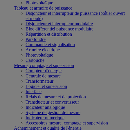
Photovoltaïque
Tableau et armoire de puissance
Disjoncteur et interrupteur de puissance (boîtier ouvert
et moulé)
Disjoncteur et interrupteur modulaire
Bloc différentiel puissance modulaire
Répartition et distribution
Parafoudre
Commande et signalisation
Armoire électrique
Photovoltaïque
Cartouche
Mesure, comptage et supervision
Compteur d'énergie
Centrale de mesure
Transformateur
Logiciel et supervision
Interface
Relais de mesure et de protection
Transducteur et convertisseur
Indicateur analogique
Système de gestion de mesure
Indicateur numérique
Accessoires mesure, comptage et supervision
Acheminement et qualité de l'énergie