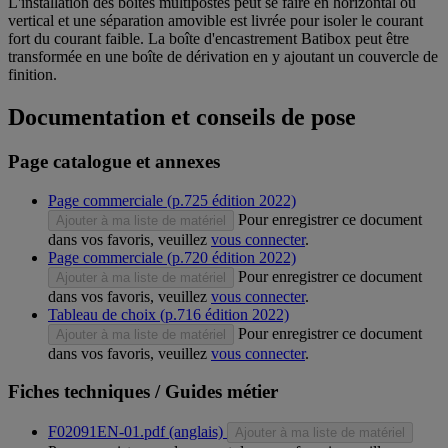
L'installation des boîtes multipostes peut se faire en horizontal ou
vertical et une séparation amovible est livrée pour isoler le courant
fort du courant faible. La boîte d'encastrement Batibox peut être
transformée en une boîte de dérivation en y ajoutant un couvercle de
finition.
Documentation et conseils de pose
Page catalogue et annexes
Page commerciale (p.725 édition 2022)
Pour enregistrer ce document
Ajouter à ma liste de matériel
dans vos favoris, veuillez
vous connecter
.
Page commerciale (p.720 édition 2022)
Pour enregistrer ce document
Ajouter à ma liste de matériel
dans vos favoris, veuillez
vous connecter
.
Tableau de choix (p.716 édition 2022)
Pour enregistrer ce document
Ajouter à ma liste de matériel
dans vos favoris, veuillez
vous connecter
.
Fiches techniques / Guides métier
F02091EN-01.pdf (anglais)
Ajouter à ma liste de matériel