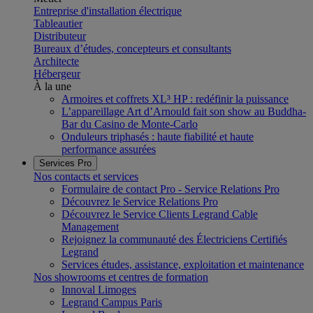
Entreprise d'installation électrique
Tableautier
Distributeur
Bureaux d’études, concepteurs et consultants
Architecte
Hébergeur
À la une
Armoires et coffrets XL³ HP : redéfinir la puissance
L’appareillage Art d’Arnould fait son show au Buddha-
Bar du Casino de Monte-Carlo
Onduleurs triphasés : haute fiabilité et haute
performance assurées
Services Pro
Nos contacts et services
Formulaire de contact Pro - Service Relations Pro
Découvrez le Service Relations Pro
Découvrez le Service Clients Legrand Cable
Management
Rejoignez la communauté des Électriciens Certifiés
Legrand
Services études, assistance, exploitation et maintenance
Nos showrooms et centres de formation
Innoval Limoges
Legrand Campus Paris