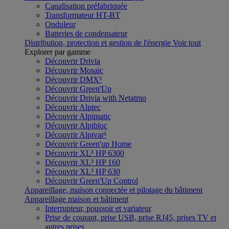
Canalisation préfabriquée
Transformateur HT-BT
Onduleur
Batteries de condensateur
Distribution, protection et gestion de l'énergie
Voir tout
Explorer par gamme
Découvrir Drivia
Découvrir Mosaic
Découvrir DMX³
Découvrir Green'Up
Découvrir Drivia with Netatmo
Découvrir Alptec
Découvrir Alpimatic
Découvrir Alpibloc
Découvrir Alpivar³
Découvrir Green'up Home
Découvrir XL³ HP 6300
Découvrir XL³ HP 160
Découvrir XL³ HP 630
Découvrir Green'Up Control
Appareillage, maison connectée et pilotage du bâtiment
Appareillage maison et bâtiment
Interrupteur, poussoir et variateur
Prise de courant, prise USB, prise RJ45, prises TV et
autres prises