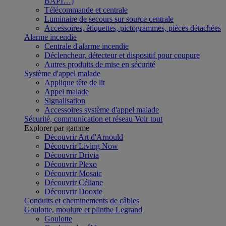
BAPI…)
Télécommande et centrale
Luminaire de secours sur source centrale
Accessoires, étiquettes, pictogrammes, pièces détachées
Alarme incendie
Centrale d'alarme incendie
Déclencheur, détecteur et dispositif pour coupure
Autres produits de mise en sécurité
Système d'appel malade
Applique tête de lit
Appel malade
Signalisation
Accessoires système d'appel malade
Sécurité, communication et réseau
Voir tout
Explorer par gamme
Découvrir Art d'Arnould
Découvrir Living Now
Découvrir Drivia
Découvrir Plexo
Découvrir Mosaic
Découvrir Céliane
Découvrir Dooxie
Conduits et cheminements de câbles
Goulotte, moulure et plinthe Legrand
Goulotte