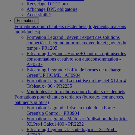
Recyclage DEEE pro
Affichage DPE obligatoire
Accessibilité
Formations
Formations pour chantiers résidentiels (logements, maisons
individuelles)
Formation Legrand : devenir expert des solutions
connectées Legrand pour mieux vendre et gagner du
temps - PR1205
E-learning Legrand : Home + Control : optimiser les
consommations et suivre son autoconsommation -
AF0207
E-learning Legrand : l'offre de bornes de recharge
Green'UP HOME - AF0904
Formation Legrand : La maîtrise du logiciel XLPro4
Tableaux 400 - PR2235
Voir toutes les formations pour chantiers résidentiels
Formations pour chantiers tertiaires (bureaux, commerces,
batiments publics)
Formation Legrand : Prise en main de la borne
Green'up Control - PR0904
Formation Legrand - Maîtriser l’utilisation du logiciel
XLPro4 Calcul 400 - PR2232
E-learning Legrand : la suite logiciels XLPro4 -
AF0604