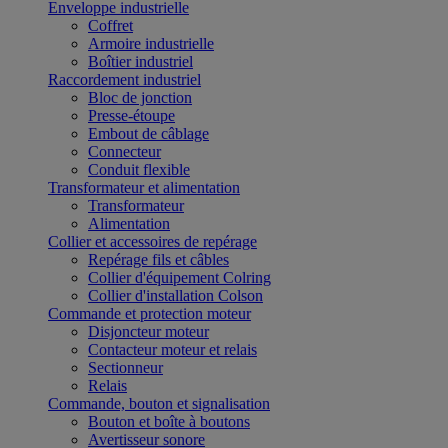
Enveloppe industrielle
Coffret
Armoire industrielle
Boîtier industriel
Raccordement industriel
Bloc de jonction
Presse-étoupe
Embout de câblage
Connecteur
Conduit flexible
Transformateur et alimentation
Transformateur
Alimentation
Collier et accessoires de repérage
Repérage fils et câbles
Collier d'équipement Colring
Collier d'installation Colson
Commande et protection moteur
Disjoncteur moteur
Contacteur moteur et relais
Sectionneur
Relais
Commande, bouton et signalisation
Bouton et boîte à boutons
Avertisseur sonore