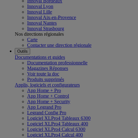
Innoval Bordeaux
Innoval Lyon
Innoval Lille
Innoval Aix-en-Provence
Innoval Nantes
Innoval Strasbourg
Nos directions régionales
Carte
Contacter une direction régionale
Outils
Documentations et guides
Documentation professionnelle
Magazines Réponses
Voir toute la doc
Produits supprimés
Applis, logiciels et configurateurs
App Home + Pro
App Home + Control
App Home + Security
App Legrand Pro
Legrand Config Pro
Logiciel XLPro4 Tableaux 6300
Logiciel XLPro4 Tableaux 400
Logiciel XLPro4 Calcul 6300
Logiciel XLPro4 Calcul 400