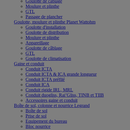
Goulotte de câblage
Moulure et plinthe
GTL
Passage de plancher
Goulotte, moulure et plinthe Planet Wattohm
Goulotte d'installation
Goulotte de distribution
Moulure et plinthe
Appareillage
Goulotte de câblage
GTL
Goulotte de climatisation
Gaine et conduit
Conduit ICTA
Conduit ICTA & ICA grande longueur
Conduit ICTA préfilé
Conduit ICA
Conduit rigide IRL, MRL
Conduit duogliss, Rai’Gliss, TINB et TIIB
Accessoires gaine et conduit
Boîte de sol, colonne et nourrice Legrand
Boîte de sol
Prise de sol
Equipement du bureau
Bloc nourrice