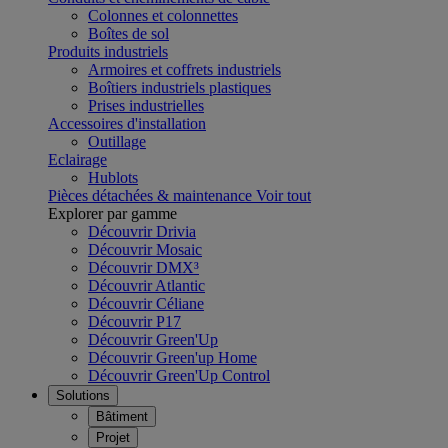
Colonnes et colonnettes
Boîtes de sol
Produits industriels
Armoires et coffrets industriels
Boîtiers industriels plastiques
Prises industrielles
Accessoires d'installation
Outillage
Eclairage
Hublots
Pièces détachées & maintenance
Voir tout
Explorer par gamme
Découvrir Drivia
Découvrir Mosaic
Découvrir DMX³
Découvrir Atlantic
Découvrir Céliane
Découvrir P17
Découvrir Green'Up
Découvrir Green'up Home
Découvrir Green'Up Control
Solutions
Bâtiment
Projet