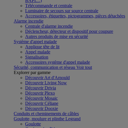
BAPI…)
Télécommande et centrale
Luminaire de secours sur source centrale
Accessoires, étiquettes, pictogrammes, pièces détachées
Alarme incendie
Centrale d'alarme incendie
Déclencheur, détecteur et dispositif pour coupure
Autres produits de mise en sécurité
Système d'appel malade
Applique tête de lit
Appel malade
Signalisation
Accessoires système d'appel malade
Sécurité, communication et réseau
Voir tout
Explorer par gamme
Découvrir Art d'Arnould
Découvrir Living Now
Découvrir Drivia
Découvrir Plexo
Découvrir Mosaic
Découvrir Céliane
Découvrir Dooxie
Conduits et cheminements de câbles
Goulotte, moulure et plinthe Legrand
Goulotte