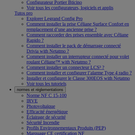
Configurateur Portier Bticino
Voir tous les configurateurs, logiciels et applis
Tutos pro
Explorer Legrand Config Pro
Comment installer la prise Céliane Surface Confort en
remplacement d’une ancienne prise ?
Comment raccorder des prises ensemble avec Céliane
Rapido ?
Comment installer le pack de démarrage connecté
Drivia with Netatmo ?
Comment installer un interrupteur connecté pour volet
roulant Céliane™ with Netatmo ?
Comment installer un connecteur LCS³ ?
Comment installer et configurer l’alarme Type 4 radio ?
Installer et configurer le Classe 300EOS with Netatmo
Voir tous les tutoriels
normes et réglementations
Norme NF C 15-100
IRVE
Photovoltaïque
Efficacité énergétique
Éclairage de sécurité
Sécurité Incendie
Profils Environnementaux Produits (PEP)
Marquage CE certification NF