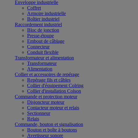
Enveloppe industrielle
Coffret
Armoire industrielle
Boîtier industriel
Raccordement industriel
Bloc de jonction
Presse-étoupe
Embout de câblage
Connecteur
Conduit flexible
Transformateur et alimentation
Transformateur
Alimentation
Collier et accessoires de repérage
Repérage fils et câbles
Collier d'équipement Colring
Collier d'installation Colson
Commande et protection moteur
Disjoncteur moteur
Contacteur moteur et relais
Sectionneur
Relais
Commande, bouton et signalisation
Bouton et boîte à boutons
Avertisseur sonore