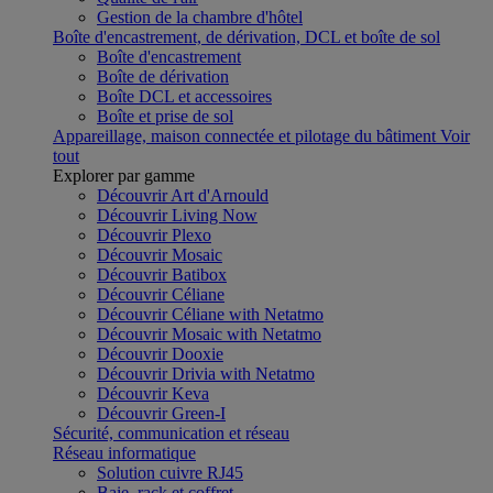
Gestion de la chambre d'hôtel
Boîte d'encastrement, de dérivation, DCL et boîte de sol
Boîte d'encastrement
Boîte de dérivation
Boîte DCL et accessoires
Boîte et prise de sol
Appareillage, maison connectée et pilotage du bâtiment
Voir
tout
Explorer par gamme
Découvrir Art d'Arnould
Découvrir Living Now
Découvrir Plexo
Découvrir Mosaic
Découvrir Batibox
Découvrir Céliane
Découvrir Céliane with Netatmo
Découvrir Mosaic with Netatmo
Découvrir Dooxie
Découvrir Drivia with Netatmo
Découvrir Keva
Découvrir Green-I
Sécurité, communication et réseau
Réseau informatique
Solution cuivre RJ45
Baie, rack et coffret