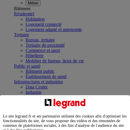
Métier
Bâtiment
Résidentiel
Habitation
Logement connecté
Logement adapté et autonomie
Tertiaire
Bureau, tertiaire
Tertiaire de proximité
Commerce et sport
Hôtellerie
Mobilier de bureau, lieux de vie
Public et santé
Bâtiment public
Établissement de santé
Infrastructures et industries
Data Center
Industrie
Infrastructures
À la une
Contrôler et planifier le fonctionnement des appareils
électriques avec le contacteur connecté
Le site legrand.fr et ses partenaires utilisent des cookies afin d'optimiser les
Répartir et optimiser son tableau électrique
fonctionnalités du site, de vous proposer des vidéos et des remontées de
Legrand Data Center Solutions : concentrer les
contenus de plateformes sociales, à des fins d'analyse de l'audience du site
expertises au service de vos performances