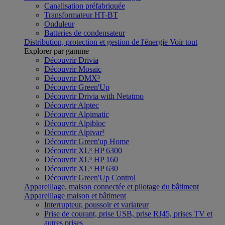
Canalisation préfabriquée
Transformateur HT-BT
Onduleur
Batteries de condensateur
Distribution, protection et gestion de l'énergie
Voir tout
Explorer par gamme
Découvrir Drivia
Découvrir Mosaic
Découvrir DMX³
Découvrir Green'Up
Découvrir Drivia with Netatmo
Découvrir Alptec
Découvrir Alpimatic
Découvrir Alpibloc
Découvrir Alpivar³
Découvrir Green'up Home
Découvrir XL³ HP 6300
Découvrir XL³ HP 160
Découvrir XL³ HP 630
Découvrir Green'Up Control
Appareillage, maison connectée et pilotage du bâtiment
Appareillage maison et bâtiment
Interrupteur, poussoir et variateur
Prise de courant, prise USB, prise RJ45, prises TV et
autres prises