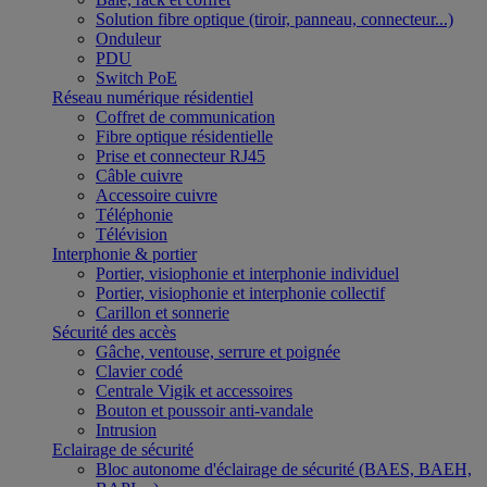
Solution fibre optique (tiroir, panneau, connecteur...)
Onduleur
PDU
Switch PoE
Réseau numérique résidentiel
Coffret de communication
Fibre optique résidentielle
Prise et connecteur RJ45
Câble cuivre
Accessoire cuivre
Téléphonie
Télévision
Interphonie & portier
Portier, visiophonie et interphonie individuel
Portier, visiophonie et interphonie collectif
Carillon et sonnerie
Sécurité des accès
Gâche, ventouse, serrure et poignée
Clavier codé
Centrale Vigik et accessoires
Bouton et poussoir anti-vandale
Intrusion
Eclairage de sécurité
Bloc autonome d'éclairage de sécurité (BAES, BAEH,