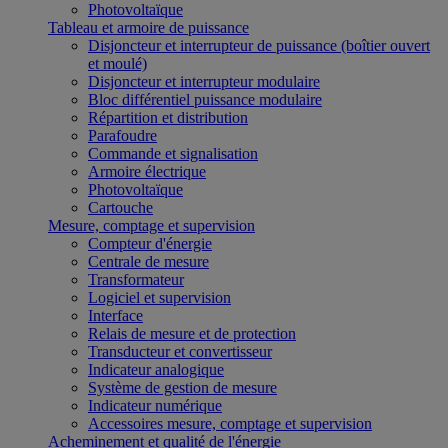
Photovoltaïque
Tableau et armoire de puissance
Disjoncteur et interrupteur de puissance (boîtier ouvert
et moulé)
Disjoncteur et interrupteur modulaire
Bloc différentiel puissance modulaire
Répartition et distribution
Parafoudre
Commande et signalisation
Armoire électrique
Photovoltaïque
Cartouche
Mesure, comptage et supervision
Compteur d'énergie
Centrale de mesure
Transformateur
Logiciel et supervision
Interface
Relais de mesure et de protection
Transducteur et convertisseur
Indicateur analogique
Système de gestion de mesure
Indicateur numérique
Accessoires mesure, comptage et supervision
Acheminement et qualité de l'énergie