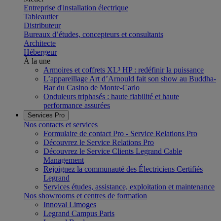
Entreprise d'installation électrique
Tableautier
Distributeur
Bureaux d’études, concepteurs et consultants
Architecte
Hébergeur
À la une
Armoires et coffrets XL³ HP : redéfinir la puissance
L’appareillage Art d’Arnould fait son show au Buddha-
Bar du Casino de Monte-Carlo
Onduleurs triphasés : haute fiabilité et haute
performance assurées
Services Pro
Nos contacts et services
Formulaire de contact Pro - Service Relations Pro
Découvrez le Service Relations Pro
Découvrez le Service Clients Legrand Cable
Management
Rejoignez la communauté des Électriciens Certifiés
Legrand
Services études, assistance, exploitation et maintenance
Nos showrooms et centres de formation
Innoval Limoges
Legrand Campus Paris