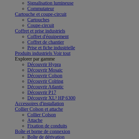
Signalisation lumineuse
Commutateur
Cartouche et coupe-circuit
Cartouches
Coupe-circuit
Coffret et prise industriels
Coffret d'équipement
Coffret de chantier
Prise et fiche industrielle
Produits industriels
Voir tout
Explorer par gamme
Découvrir Hypra
Découvrir Mosaic
Découvrir Colson
Découvrir Colring
Découvrir Atlantic
Découvrir P17
Découvrir XL³ HP 6300
Accessoires d'installation
Collier Colson et attache
Collier Colson
Attache
Fixation de conduits
Boîte et borne de connexion
Boîte de dérivation