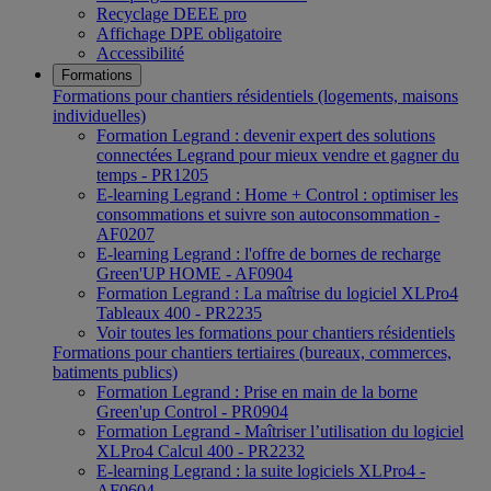
Recyclage DEEE pro
Affichage DPE obligatoire
Accessibilité
Formations
Formations pour chantiers résidentiels (logements, maisons
individuelles)
Formation Legrand : devenir expert des solutions
connectées Legrand pour mieux vendre et gagner du
temps - PR1205
E-learning Legrand : Home + Control : optimiser les
consommations et suivre son autoconsommation -
AF0207
E-learning Legrand : l'offre de bornes de recharge
Green'UP HOME - AF0904
Formation Legrand : La maîtrise du logiciel XLPro4
Tableaux 400 - PR2235
Voir toutes les formations pour chantiers résidentiels
Formations pour chantiers tertiaires (bureaux, commerces,
batiments publics)
Formation Legrand : Prise en main de la borne
Green'up Control - PR0904
Formation Legrand - Maîtriser l’utilisation du logiciel
XLPro4 Calcul 400 - PR2232
E-learning Legrand : la suite logiciels XLPro4 -
AF0604