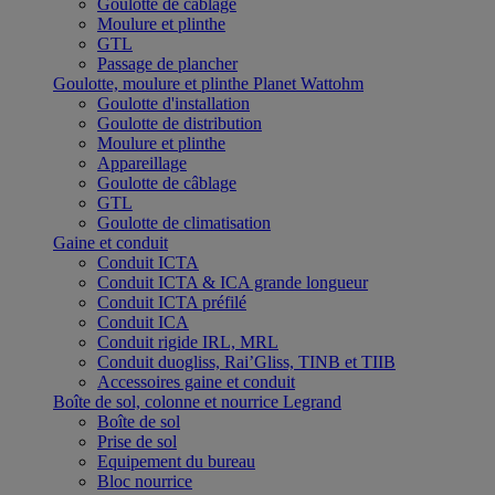
Goulotte de câblage
Moulure et plinthe
GTL
Passage de plancher
Goulotte, moulure et plinthe Planet Wattohm
Goulotte d'installation
Goulotte de distribution
Moulure et plinthe
Appareillage
Goulotte de câblage
GTL
Goulotte de climatisation
Gaine et conduit
Conduit ICTA
Conduit ICTA & ICA grande longueur
Conduit ICTA préfilé
Conduit ICA
Conduit rigide IRL, MRL
Conduit duogliss, Rai’Gliss, TINB et TIIB
Accessoires gaine et conduit
Boîte de sol, colonne et nourrice Legrand
Boîte de sol
Prise de sol
Equipement du bureau
Bloc nourrice