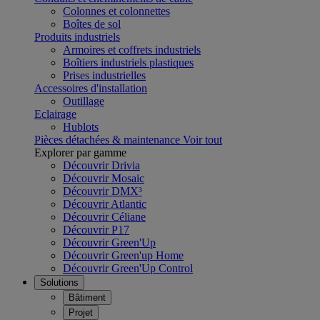
Colonnes et colonnettes
Boîtes de sol
Produits industriels
Armoires et coffrets industriels
Boîtiers industriels plastiques
Prises industrielles
Accessoires d'installation
Outillage
Eclairage
Hublots
Pièces détachées & maintenance
Voir tout
Explorer par gamme
Découvrir Drivia
Découvrir Mosaic
Découvrir DMX³
Découvrir Atlantic
Découvrir Céliane
Découvrir P17
Découvrir Green'Up
Découvrir Green'up Home
Découvrir Green'Up Control
Solutions
Bâtiment
Projet