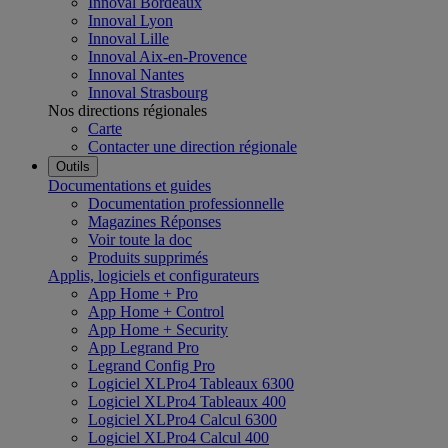
Innoval Bordeaux
Innoval Lyon
Innoval Lille
Innoval Aix-en-Provence
Innoval Nantes
Innoval Strasbourg
Nos directions régionales
Carte
Contacter une direction régionale
Outils
Documentations et guides
Documentation professionnelle
Magazines Réponses
Voir toute la doc
Produits supprimés
Applis, logiciels et configurateurs
App Home + Pro
App Home + Control
App Home + Security
App Legrand Pro
Legrand Config Pro
Logiciel XLPro4 Tableaux 6300
Logiciel XLPro4 Tableaux 400
Logiciel XLPro4 Calcul 6300
Logiciel XLPro4 Calcul 400