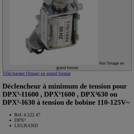
Voir l'image en
grand format
Télécharger l'image en grand format
Déclencheur à minimum de tension pour
DPX³-I1600 , DPX³1600 , DPX³630 ou
DPX³-I630 à tension de bobine 110-125V~
Ref. 4 222 47
DPX³
LEGRAND