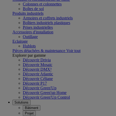
Colonnes et colonnettes
Boîtes de sol
Produits industriels
Armoires et coffrets industriels
Boîtiers industriels plastiques
Prises industrielles
Accessoires d'installation
Outillage
Eclairage
Hublots
Pièces détachées & maintenance
Voir tout
Explorer par gamme
Découvrir Drivia
Découvrir Mosaic
Découvrir DMX³
Découvrir Atlantic
Découvrir Céliane
Découvrir P17
Découvrir Green'Up
Découvrir Green'up Home
Découvrir Green'Up Control
Solutions
Bâtiment
Projet