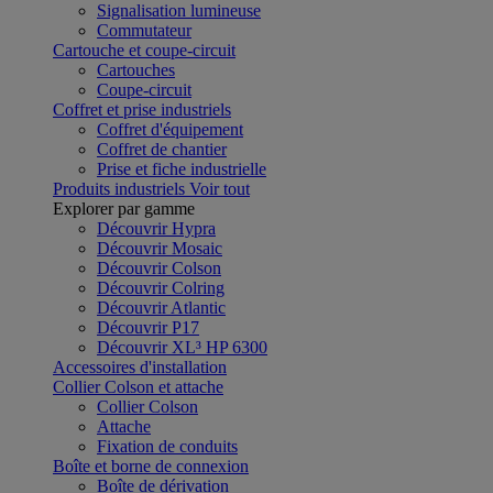
Signalisation lumineuse
Commutateur
Cartouche et coupe-circuit
Cartouches
Coupe-circuit
Coffret et prise industriels
Coffret d'équipement
Coffret de chantier
Prise et fiche industrielle
Produits industriels
Voir tout
Explorer par gamme
Découvrir Hypra
Découvrir Mosaic
Découvrir Colson
Découvrir Colring
Découvrir Atlantic
Découvrir P17
Découvrir XL³ HP 6300
Accessoires d'installation
Collier Colson et attache
Collier Colson
Attache
Fixation de conduits
Boîte et borne de connexion
Boîte de dérivation