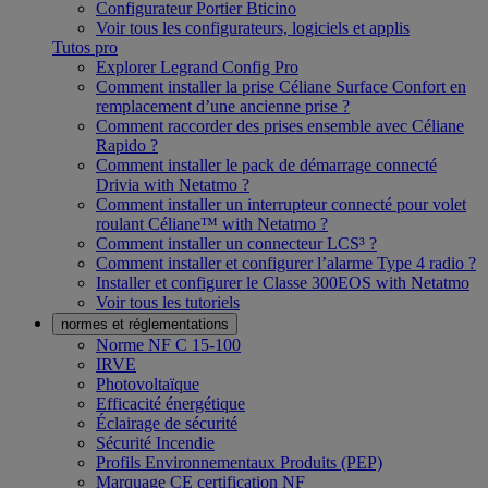
Configurateur Portier Bticino
Voir tous les configurateurs, logiciels et applis
Tutos pro
Explorer Legrand Config Pro
Comment installer la prise Céliane Surface Confort en
remplacement d’une ancienne prise ?
Comment raccorder des prises ensemble avec Céliane
Rapido ?
Comment installer le pack de démarrage connecté
Drivia with Netatmo ?
Comment installer un interrupteur connecté pour volet
roulant Céliane™ with Netatmo ?
Comment installer un connecteur LCS³ ?
Comment installer et configurer l’alarme Type 4 radio ?
Installer et configurer le Classe 300EOS with Netatmo
Voir tous les tutoriels
normes et réglementations
Norme NF C 15-100
IRVE
Photovoltaïque
Efficacité énergétique
Éclairage de sécurité
Sécurité Incendie
Profils Environnementaux Produits (PEP)
Marquage CE certification NF