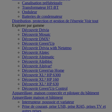
Canalisation préfabriquée
Transformateur HT-BT
Onduleur
Batteries de condensateur
Distribution, protection et gestion de l'énergie
Voir tout
Explorer par gamme
Découvrir Drivia
Découvrir Mosaic
Découvrir DMX³
Découvrir Green'Up
Découvrir Drivia with Netatmo
Découvrir Alptec
Découvrir Alpimatic
Découvrir Alpibloc
Découvrir Alpivar³
Découvrir Green'up Home
Découvrir XL³ HP 6300
Découvrir XL³ HP 160
Découvrir XL³ HP 630
Découvrir Green'Up Control
Appareillage, maison connectée et pilotage du bâtiment
Appareillage maison et bâtiment
Interrupteur, poussoir et variateur
Prise de courant, prise USB, prise RJ45, prises TV et
autres prises