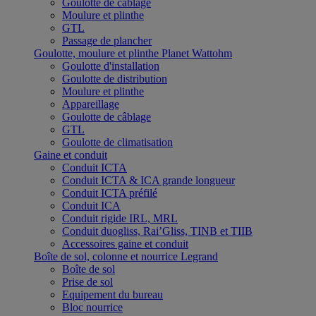
Goulotte de câblage
Moulure et plinthe
GTL
Passage de plancher
Goulotte, moulure et plinthe Planet Wattohm
Goulotte d'installation
Goulotte de distribution
Moulure et plinthe
Appareillage
Goulotte de câblage
GTL
Goulotte de climatisation
Gaine et conduit
Conduit ICTA
Conduit ICTA & ICA grande longueur
Conduit ICTA préfilé
Conduit ICA
Conduit rigide IRL, MRL
Conduit duogliss, Rai’Gliss, TINB et TIIB
Accessoires gaine et conduit
Boîte de sol, colonne et nourrice Legrand
Boîte de sol
Prise de sol
Equipement du bureau
Bloc nourrice