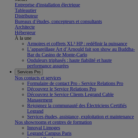
Entreprise d'installation électrique
Tableautier
Distributeur
Bureaux d’études, concepteurs et consultants
Architecte
Hébergeur
À la une
Armoires et coffrets XL³ HP : redéfinir la puissance
L’appareillage Art d’Arnould fait son show au Buddha-
Bar du Casino de Monte-Carlo
Onduleurs triphasés : haute fiabilité et haute
performance assurées
Services Pro
Nos contacts et services
Formulaire de contact Pro - Service Relations Pro
Découvrez le Service Relations Pro
Découvrez le Service Clients Legrand Cable
Management
Rejoignez la communauté des Électriciens Certifiés
Legrand
Services études, assistance, exploitation et maintenance
Nos showrooms et centres de formation
Innoval Limoges
Legrand Campus Paris