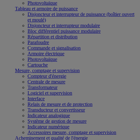
Photovoltaïque
Tableau et armoire de puissance
Disjoncteur et interrupteur de puissance (boîtier ouvert
et moulé)
Disjoncteur et interrupteur modulaire
Bloc différentiel puissance modulaire
Répartition et distribution
Parafoudre
Commande et signalisation
Armoire électrique
Photovoltaïque
Cartouche
Mesure, comptage et supervision
Compteur d'énergie
Centrale de mesure
Transformateur
Logiciel et supervision
Interface
Relais de mesure et de protection
Transducteur et convertisseur
Indicateur analogique
Système de gestion de mesure
Indicateur numérique
Accessoires mesure, comptage et supervision
Acheminement et qualité de l'énergie