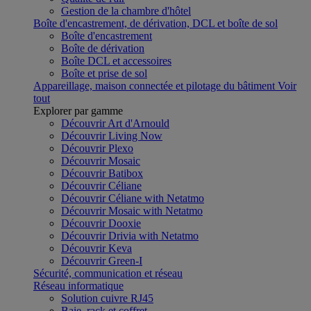
Gestion de la chambre d'hôtel
Boîte d'encastrement, de dérivation, DCL et boîte de sol
Boîte d'encastrement
Boîte de dérivation
Boîte DCL et accessoires
Boîte et prise de sol
Appareillage, maison connectée et pilotage du bâtiment
Voir
tout
Explorer par gamme
Découvrir Art d'Arnould
Découvrir Living Now
Découvrir Plexo
Découvrir Mosaic
Découvrir Batibox
Découvrir Céliane
Découvrir Céliane with Netatmo
Découvrir Mosaic with Netatmo
Découvrir Dooxie
Découvrir Drivia with Netatmo
Découvrir Keva
Découvrir Green-I
Sécurité, communication et réseau
Réseau informatique
Solution cuivre RJ45
Baie, rack et coffret