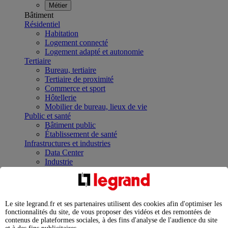
Métier
Bâtiment
Résidentiel
Habitation
Logement connecté
Logement adapté et autonomie
Tertiaire
Bureau, tertiaire
Tertiaire de proximité
Commerce et sport
Hôtellerie
Mobilier de bureau, lieux de vie
Public et santé
Bâtiment public
Établissement de santé
Infrastructures et industries
Data Center
Industrie
Infrastructures
À la une
Contrôler et planifier le fonctionnement des appareils
électriques avec le contacteur connecté
Le site legrand.fr et ses partenaires utilisent des cookies afin d'optimiser les
Répartir et optimiser son tableau électrique
fonctionnalités du site, de vous proposer des vidéos et des remontées de
Legrand Data Center Solutions : concentrer les
contenus de plateformes sociales, à des fins d'analyse de l'audience du site
expertises au service de vos performances