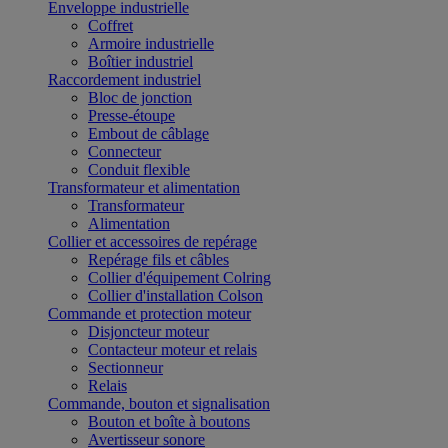
Enveloppe industrielle
Coffret
Armoire industrielle
Boîtier industriel
Raccordement industriel
Bloc de jonction
Presse-étoupe
Embout de câblage
Connecteur
Conduit flexible
Transformateur et alimentation
Transformateur
Alimentation
Collier et accessoires de repérage
Repérage fils et câbles
Collier d'équipement Colring
Collier d'installation Colson
Commande et protection moteur
Disjoncteur moteur
Contacteur moteur et relais
Sectionneur
Relais
Commande, bouton et signalisation
Bouton et boîte à boutons
Avertisseur sonore