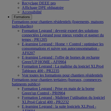
Recyclage DEEE pro
Affichage DPE obligatoire
Accessibilité
Formations
Formations pour chantiers résidentiels (logements, maisons
individuelles)
Formation Legrand : devenir expert des solutions
connectées Legrand pour mieux vendre et gagner du
temps - PR1205
E-learning Legrand : Home + Control : optimiser les
consommations et suivre son autoconsommation -
AF0207
E-learning Legrand : l'offre de bornes de recharge
Green'UP HOME - AF0904
Formation Legrand : La maîtrise du logiciel XLPro4
Tableaux 400 - PR2235
Voir toutes les formations pour chantiers résidentiels
Formations pour chantiers tertiaires (bureaux, commerces,
batiments publics)
Formation Legrand : Prise en main de la borne
Green'up Control - PR0904
Formation Legrand - Maîtriser l’utilisation du logiciel
XLPro4 Calcul 400 - PR2232
E-learning Legrand : la suite logiciels XLPro4 -
AF0604