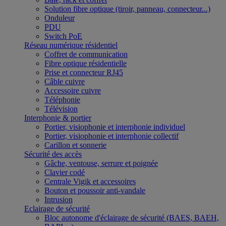
Solution fibre optique (tiroir, panneau, connecteur...)
Onduleur
PDU
Switch PoE
Réseau numérique résidentiel
Coffret de communication
Fibre optique résidentielle
Prise et connecteur RJ45
Câble cuivre
Accessoire cuivre
Téléphonie
Télévision
Interphonie & portier
Portier, visiophonie et interphonie individuel
Portier, visiophonie et interphonie collectif
Carillon et sonnerie
Sécurité des accès
Gâche, ventouse, serrure et poignée
Clavier codé
Centrale Vigik et accessoires
Bouton et poussoir anti-vandale
Intrusion
Eclairage de sécurité
Bloc autonome d'éclairage de sécurité (BAES, BAEH,