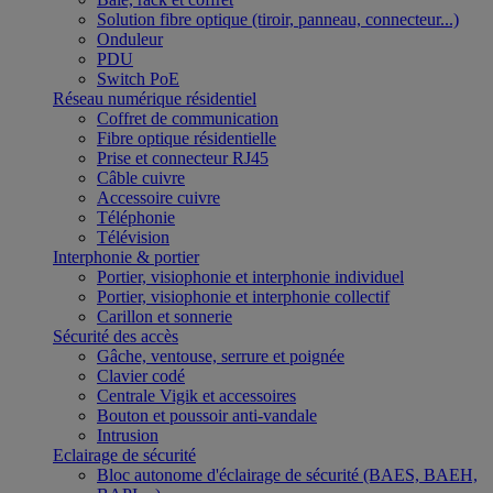
Solution fibre optique (tiroir, panneau, connecteur...)
Onduleur
PDU
Switch PoE
Réseau numérique résidentiel
Coffret de communication
Fibre optique résidentielle
Prise et connecteur RJ45
Câble cuivre
Accessoire cuivre
Téléphonie
Télévision
Interphonie & portier
Portier, visiophonie et interphonie individuel
Portier, visiophonie et interphonie collectif
Carillon et sonnerie
Sécurité des accès
Gâche, ventouse, serrure et poignée
Clavier codé
Centrale Vigik et accessoires
Bouton et poussoir anti-vandale
Intrusion
Eclairage de sécurité
Bloc autonome d'éclairage de sécurité (BAES, BAEH,