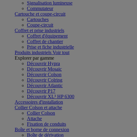
Signalisation lumineuse
Commutateur
Cartouche et coupe-circuit
Cartouches
Coupe-circuit
Coffret et prise industriels
Coffret d'équipement
Coffret de chantier
Prise et fiche industrielle
Produits industriels
Voir tout
Explorer par gamme
Découvrir Hypra
Découvrir Mosaic
Découvrir Colson
Découvrir Colring
Découvrir Atlantic
Découvrir P17
Découvrir XL³ HP 6300
Accessoires d'installation
Collier Colson et attache
Collier Colson
Attache
Fixation de conduits
Boîte et borne de connexion
Boîte de dérivation