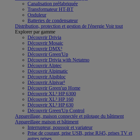
Canalisation préfabriquée
Transformateur HT-BT
Onduleur
Batteries de condensateur
Distribution, protection et gestion de l'énergie
Voir tout
Explorer par gamme
Découvrir Drivia
Découvrir Mosaic
Découvrir DMX³
Découvrir Green'Up
Découvrir Drivia with Netatmo
Découvrir Alptec
Découvrir Alpimatic
Découvrir Alpibloc
Découvrir Alpivar³
Découvrir Green'up Home
Découvrir XL³ HP 6300
Découvrir XL³ HP 160
Découvrir XL³ HP 630
Découvrir Green'Up Control
Appareillage, maison connectée et pilotage du bâtiment
Appareillage maison et bâtiment
Interrupteur, poussoir et variateur
Prise de courant, prise USB, prise RJ45, prises TV et
autres prises