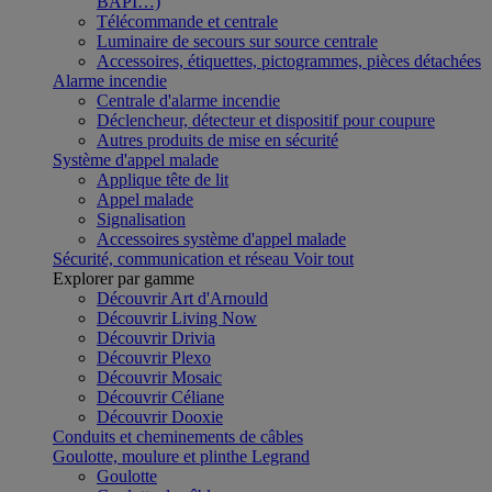
BAPI…)
Télécommande et centrale
Luminaire de secours sur source centrale
Accessoires, étiquettes, pictogrammes, pièces détachées
Alarme incendie
Centrale d'alarme incendie
Déclencheur, détecteur et dispositif pour coupure
Autres produits de mise en sécurité
Système d'appel malade
Applique tête de lit
Appel malade
Signalisation
Accessoires système d'appel malade
Sécurité, communication et réseau
Voir tout
Explorer par gamme
Découvrir Art d'Arnould
Découvrir Living Now
Découvrir Drivia
Découvrir Plexo
Découvrir Mosaic
Découvrir Céliane
Découvrir Dooxie
Conduits et cheminements de câbles
Goulotte, moulure et plinthe Legrand
Goulotte