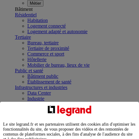
Métier
Bâtiment
Résidentiel
Habitation
Logement connecté
Logement adapté et autonomie
Tertiaire
Bureau, tertiaire
Tertiaire de proximité
Commerce et sport
Hôtellerie
Mobilier de bureau, lieux de vie
Public et santé
Bâtiment public
Établissement de santé
Infrastructures et industries
Data Center
Industrie
Infrastructures
À la une
Contrôler et planifier le fonctionnement des appareils
électriques avec le contacteur connecté
Le site legrand.fr et ses partenaires utilisent des cookies afin d'optimiser les
Répartir et optimiser son tableau électrique
fonctionnalités du site, de vous proposer des vidéos et des remontées de
Legrand Data Center Solutions : concentrer les
contenus de plateformes sociales, à des fins d'analyse de l'audience du site
expertises au service de vos performances