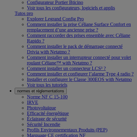
Configurateur Portier Bticino
Voir tous les configurateurs, logiciels et applis
Tutos pro
Explorer Legrand Config Pro
Comment installer la prise Céliane Surface Confort en
remplacement d’une ancienne prise ?
Comment raccorder des prises ensemble avec Céliane
Rapido ?
Comment installer le pack de démarrage connecté
Drivia with Netatmo ?
Comment installer un interrupteur connecté pour volet
roulant Céliane™ with Netatmo ?
Comment installer un connecteur LCS³ ?
Comment installer et configurer l’alarme Type 4 radio ?
Installer et configurer le Classe 300EOS with Netatmo
Voir tous les tutoriels
normes et réglementations
Norme NF C 15-100
IRVE
Photovoltaïque
Efficacité énergétique
Éclairage de sécurité
Sécurité Incendie
Profils Environnementaux Produits (PEP)
Marquage CE certification NF