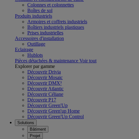
Colonnes et colonnettes
Boîtes de sol
Produits industriels
Armoires et coffrets industriels
Boîtiers industriels plastiques
Prises industrielles
Accessoires d'installation
Outillage
Eclairage
Hublots
Pièces détachées & maintenance
Voir tout
Explorer par gamme
Découvrir Drivia
Découvrir Mosaic
Découvrir DMX³
Découvrir Atlantic
Découvrir Céliane
Découvrir P17
Découvrir Green'Up
Découvrir Green'up Home
Découvrir Green'Up Control
Solutions
Bâtiment
Projet