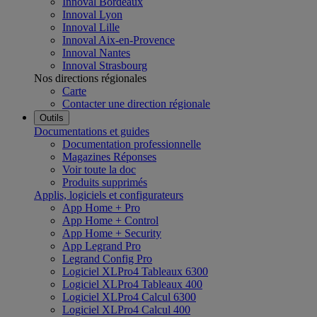
Innoval Bordeaux
Innoval Lyon
Innoval Lille
Innoval Aix-en-Provence
Innoval Nantes
Innoval Strasbourg
Nos directions régionales
Carte
Contacter une direction régionale
Outils
Documentations et guides
Documentation professionnelle
Magazines Réponses
Voir toute la doc
Produits supprimés
Applis, logiciels et configurateurs
App Home + Pro
App Home + Control
App Home + Security
App Legrand Pro
Legrand Config Pro
Logiciel XLPro4 Tableaux 6300
Logiciel XLPro4 Tableaux 400
Logiciel XLPro4 Calcul 6300
Logiciel XLPro4 Calcul 400