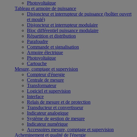
Photovoltaïque
Tableau et armoire de puissance
Disjoncteur et interrupteur de puissance (boîtier ouvert
et moulé)
Disjoncteur et interrupteur modulaire
Bloc différentiel puissance modulaire
Répartition et distribution
Parafoudre
Commande et signalisation
Armoire électrique
Photovoltaïque
Cartouche
Mesure, comptage et supervision
Compteur d'énergie
Centrale de mesure
Transformateur
Logiciel et supervision
Interface
Relais de mesure et de protection
Transducteur et convertisseur
Indicateur analogique
Système de gestion de mesure
Indicateur numérique
Accessoires mesure, comptage et supervision
Acheminement et qualité de l'énergie