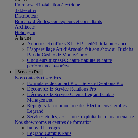
Entreprise d'installation électrique
Tableautier
Distributeur
Bureaux d’études, concepteurs et consultants
Architecte
Hébergeur
À la une
Armoires et coffrets XL³ HP : redéfinir la puissance
L’appareillage Art d’Arnould fait son show au Buddha-
Bar du Casino de Monte-Carlo
Onduleurs triphasés : haute fiabilité et haute
performance assurées
Services Pro
Nos contacts et services
Formulaire de contact Pro - Service Relations Pro
Découvrez le Service Relations Pro
Découvrez le Service Clients Legrand Cable
Management
Rejoignez la communauté des Électriciens Certifiés
Legrand
Services études, assistance, exploitation et maintenance
Nos showrooms et centres de formation
Innoval Limoges
Legrand Campus Paris