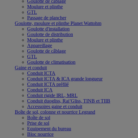
Goulotte de câblage
Moulure et plinthe
GTL
Passage de plancher
Goulotte, moulure et plinthe Planet Wattohm
Goulotte d'installation
Goulotte de distribution
Moulure et plinthe
Appareillage
Goulotte de câblage
GTL
Goulotte de climatisation
Gaine et conduit
Conduit ICTA
Conduit ICTA & ICA grande longueur
Conduit ICTA préfilé
Conduit ICA
Conduit rigide IRL, MRL
Conduit duogliss, Rai’Gliss, TINB et TIIB
Accessoires gaine et conduit
Boîte de sol, colonne et nourrice Legrand
Boîte de sol
Prise de sol
Equipement du bureau
Bloc nourrice