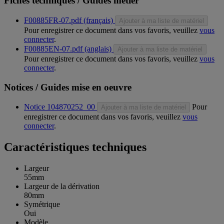
Fiches techniques / Guides métier
F00885FR-07.pdf (français)
Ajouter à ma liste de matériel
Pour enregistrer ce document dans vos favoris, veuillez
vous
connecter
.
F00885EN-07.pdf (anglais)
Ajouter à ma liste de matériel
Pour enregistrer ce document dans vos favoris, veuillez
vous
connecter
.
Notices / Guides mise en oeuvre
Notice 104870252_00
Pour
Ajouter à ma liste de matériel
enregistrer ce document dans vos favoris, veuillez
vous
connecter
.
Caractéristiques techniques
Largeur
55mm
Largeur de la dérivation
80mm
Symétrique
Oui
Modèle