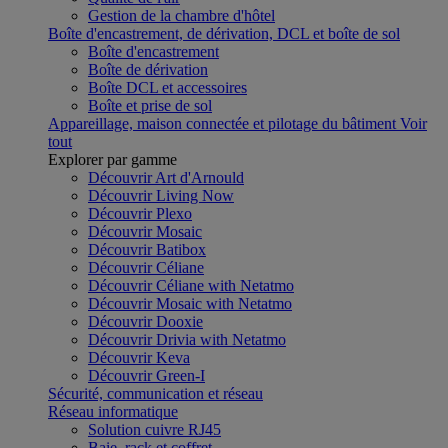
Gestion de la chambre d'hôtel
Boîte d'encastrement, de dérivation, DCL et boîte de sol
Boîte d'encastrement
Boîte de dérivation
Boîte DCL et accessoires
Boîte et prise de sol
Appareillage, maison connectée et pilotage du bâtiment
Voir
tout
Explorer par gamme
Découvrir Art d'Arnould
Découvrir Living Now
Découvrir Plexo
Découvrir Mosaic
Découvrir Batibox
Découvrir Céliane
Découvrir Céliane with Netatmo
Découvrir Mosaic with Netatmo
Découvrir Dooxie
Découvrir Drivia with Netatmo
Découvrir Keva
Découvrir Green-I
Sécurité, communication et réseau
Réseau informatique
Solution cuivre RJ45
Baie, rack et coffret