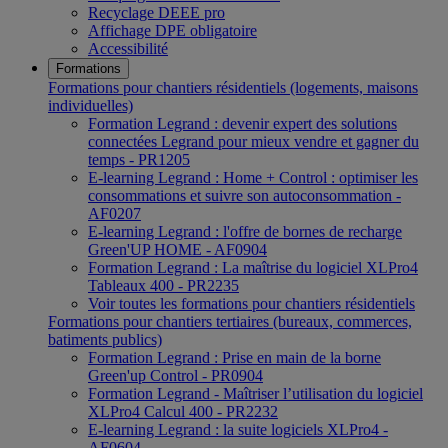
Recyclage DEEE pro
Affichage DPE obligatoire
Accessibilité
Formations
Formations pour chantiers résidentiels (logements, maisons
individuelles)
Formation Legrand : devenir expert des solutions
connectées Legrand pour mieux vendre et gagner du
temps - PR1205
E-learning Legrand : Home + Control : optimiser les
consommations et suivre son autoconsommation -
AF0207
E-learning Legrand : l'offre de bornes de recharge
Green'UP HOME - AF0904
Formation Legrand : La maîtrise du logiciel XLPro4
Tableaux 400 - PR2235
Voir toutes les formations pour chantiers résidentiels
Formations pour chantiers tertiaires (bureaux, commerces,
batiments publics)
Formation Legrand : Prise en main de la borne
Green'up Control - PR0904
Formation Legrand - Maîtriser l’utilisation du logiciel
XLPro4 Calcul 400 - PR2232
E-learning Legrand : la suite logiciels XLPro4 -
AF0604