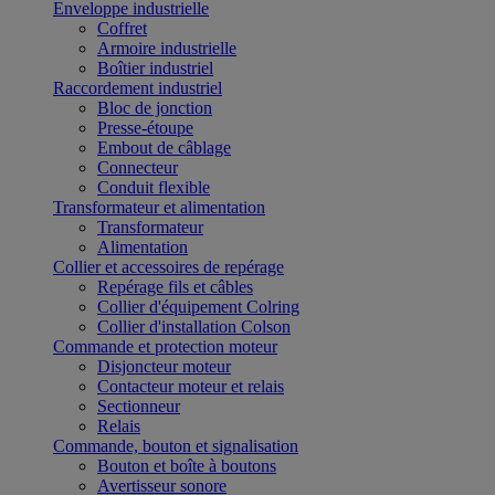
Enveloppe industrielle
Coffret
Armoire industrielle
Boîtier industriel
Raccordement industriel
Bloc de jonction
Presse-étoupe
Embout de câblage
Connecteur
Conduit flexible
Transformateur et alimentation
Transformateur
Alimentation
Collier et accessoires de repérage
Repérage fils et câbles
Collier d'équipement Colring
Collier d'installation Colson
Commande et protection moteur
Disjoncteur moteur
Contacteur moteur et relais
Sectionneur
Relais
Commande, bouton et signalisation
Bouton et boîte à boutons
Avertisseur sonore