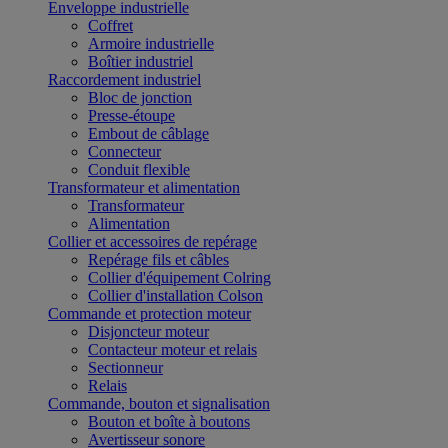
Enveloppe industrielle
Coffret
Armoire industrielle
Boîtier industriel
Raccordement industriel
Bloc de jonction
Presse-étoupe
Embout de câblage
Connecteur
Conduit flexible
Transformateur et alimentation
Transformateur
Alimentation
Collier et accessoires de repérage
Repérage fils et câbles
Collier d'équipement Colring
Collier d'installation Colson
Commande et protection moteur
Disjoncteur moteur
Contacteur moteur et relais
Sectionneur
Relais
Commande, bouton et signalisation
Bouton et boîte à boutons
Avertisseur sonore