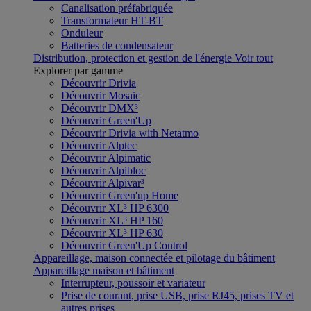
Canalisation préfabriquée
Transformateur HT-BT
Onduleur
Batteries de condensateur
Distribution, protection et gestion de l'énergie
Voir tout
Explorer par gamme
Découvrir Drivia
Découvrir Mosaic
Découvrir DMX³
Découvrir Green'Up
Découvrir Drivia with Netatmo
Découvrir Alptec
Découvrir Alpimatic
Découvrir Alpibloc
Découvrir Alpivar³
Découvrir Green'up Home
Découvrir XL³ HP 6300
Découvrir XL³ HP 160
Découvrir XL³ HP 630
Découvrir Green'Up Control
Appareillage, maison connectée et pilotage du bâtiment
Appareillage maison et bâtiment
Interrupteur, poussoir et variateur
Prise de courant, prise USB, prise RJ45, prises TV et
autres prises