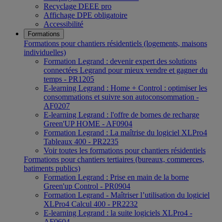
Recyclage DEEE pro
Affichage DPE obligatoire
Accessibilité
Formations
Formations pour chantiers résidentiels (logements, maisons
individuelles)
Formation Legrand : devenir expert des solutions
connectées Legrand pour mieux vendre et gagner du
temps - PR1205
E-learning Legrand : Home + Control : optimiser les
consommations et suivre son autoconsommation -
AF0207
E-learning Legrand : l'offre de bornes de recharge
Green'UP HOME - AF0904
Formation Legrand : La maîtrise du logiciel XLPro4
Tableaux 400 - PR2235
Voir toutes les formations pour chantiers résidentiels
Formations pour chantiers tertiaires (bureaux, commerces,
batiments publics)
Formation Legrand : Prise en main de la borne
Green'up Control - PR0904
Formation Legrand - Maîtriser l’utilisation du logiciel
XLPro4 Calcul 400 - PR2232
E-learning Legrand : la suite logiciels XLPro4 -
AF0604