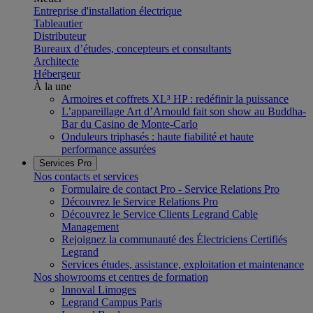
Entreprise d'installation électrique
Tableautier
Distributeur
Bureaux d’études, concepteurs et consultants
Architecte
Hébergeur
À la une
Armoires et coffrets XL³ HP : redéfinir la puissance
L’appareillage Art d’Arnould fait son show au Buddha-
Bar du Casino de Monte-Carlo
Onduleurs triphasés : haute fiabilité et haute
performance assurées
Services Pro
Nos contacts et services
Formulaire de contact Pro - Service Relations Pro
Découvrez le Service Relations Pro
Découvrez le Service Clients Legrand Cable
Management
Rejoignez la communauté des Électriciens Certifiés
Legrand
Services études, assistance, exploitation et maintenance
Nos showrooms et centres de formation
Innoval Limoges
Legrand Campus Paris