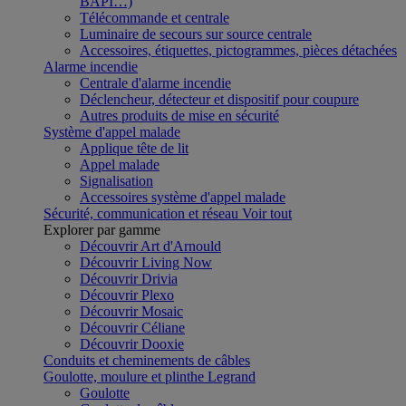
BAPI…)
Télécommande et centrale
Luminaire de secours sur source centrale
Accessoires, étiquettes, pictogrammes, pièces détachées
Alarme incendie
Centrale d'alarme incendie
Déclencheur, détecteur et dispositif pour coupure
Autres produits de mise en sécurité
Système d'appel malade
Applique tête de lit
Appel malade
Signalisation
Accessoires système d'appel malade
Sécurité, communication et réseau
Voir tout
Explorer par gamme
Découvrir Art d'Arnould
Découvrir Living Now
Découvrir Drivia
Découvrir Plexo
Découvrir Mosaic
Découvrir Céliane
Découvrir Dooxie
Conduits et cheminements de câbles
Goulotte, moulure et plinthe Legrand
Goulotte