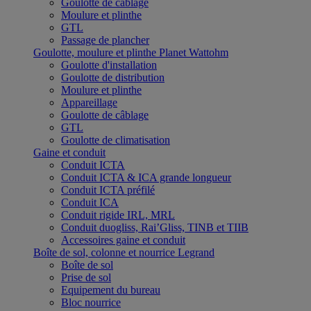
Goulotte de câblage
Moulure et plinthe
GTL
Passage de plancher
Goulotte, moulure et plinthe Planet Wattohm
Goulotte d'installation
Goulotte de distribution
Moulure et plinthe
Appareillage
Goulotte de câblage
GTL
Goulotte de climatisation
Gaine et conduit
Conduit ICTA
Conduit ICTA & ICA grande longueur
Conduit ICTA préfilé
Conduit ICA
Conduit rigide IRL, MRL
Conduit duogliss, Rai’Gliss, TINB et TIIB
Accessoires gaine et conduit
Boîte de sol, colonne et nourrice Legrand
Boîte de sol
Prise de sol
Equipement du bureau
Bloc nourrice