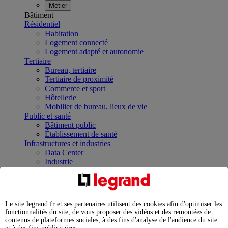
Métier
Bâtiment
Résidentiel
Habitation
Logement connecté
Logement adapté et autonomie
Tertiaire
Bureau, tertiaire
Tertiaire de proximité
Commerce et sport
Hôtellerie
Mobilier de bureau, lieux de vie
Public et santé
Bâtiment public
Établissement de santé
Infrastructures et industries
Data Center
Industrie
Infrastructures
À la une
Contrôler et planifier le fonctionnement des appareils
électriques avec le contacteur connecté
Le site legrand.fr et ses partenaires utilisent des cookies afin d'optimiser les
Répartir et optimiser son tableau électrique
fonctionnalités du site, de vous proposer des vidéos et des remontées de
Legrand Data Center Solutions : concentrer les
contenus de plateformes sociales, à des fins d'analyse de l'audience du site
expertises au service de vos performances