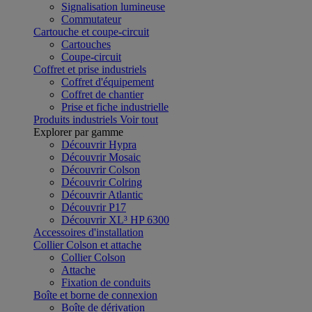
Signalisation lumineuse
Commutateur
Cartouche et coupe-circuit
Cartouches
Coupe-circuit
Coffret et prise industriels
Coffret d'équipement
Coffret de chantier
Prise et fiche industrielle
Produits industriels
Voir tout
Explorer par gamme
Découvrir Hypra
Découvrir Mosaic
Découvrir Colson
Découvrir Colring
Découvrir Atlantic
Découvrir P17
Découvrir XL³ HP 6300
Accessoires d'installation
Collier Colson et attache
Collier Colson
Attache
Fixation de conduits
Boîte et borne de connexion
Boîte de dérivation