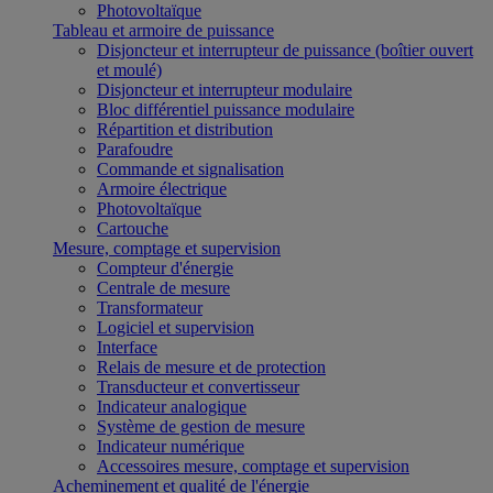
Photovoltaïque
Tableau et armoire de puissance
Disjoncteur et interrupteur de puissance (boîtier ouvert
et moulé)
Disjoncteur et interrupteur modulaire
Bloc différentiel puissance modulaire
Répartition et distribution
Parafoudre
Commande et signalisation
Armoire électrique
Photovoltaïque
Cartouche
Mesure, comptage et supervision
Compteur d'énergie
Centrale de mesure
Transformateur
Logiciel et supervision
Interface
Relais de mesure et de protection
Transducteur et convertisseur
Indicateur analogique
Système de gestion de mesure
Indicateur numérique
Accessoires mesure, comptage et supervision
Acheminement et qualité de l'énergie