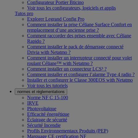
Configurateur Portier Bticino
Voir tous les configurateurs, logiciels et applis
Tutos pro
Explorer Legrand Config Pro
Comment installer la prise Céliane Surface Confort en
remplacement d’une ancienne prise ?
Comment raccorder des prises ensemble avec Céliane
Rapido ?
Comment installer le pack de démarrage connecté
Drivia with Netatmo ?
Comment installer un interrupteur connecté pour volet
roulant Céliane™ with Netatmo ?
Comment installer un connecteur LCS³ ?
Comment installer et configurer l’alarme Type 4 radio ?
Installer et configurer le Classe 300EOS with Netatmo
Voir tous les tutoriels
normes et réglementations
Norme NF C 15-100
IRVE
Photovoltaïque
Efficacité énergétique
Éclairage de sécurité
Sécurité Incendie
Profils Environnementaux Produits (PEP)
Marquage CE certification NF