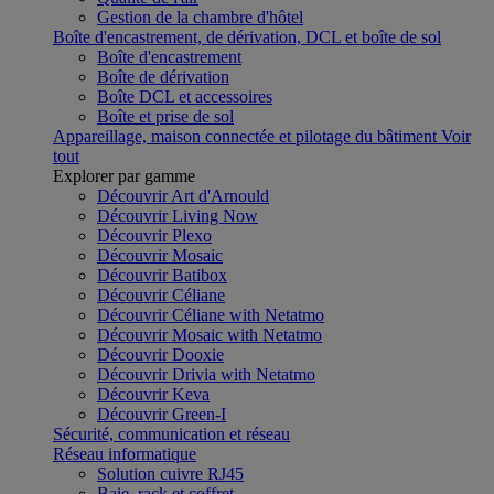
Gestion de la chambre d'hôtel
Boîte d'encastrement, de dérivation, DCL et boîte de sol
Boîte d'encastrement
Boîte de dérivation
Boîte DCL et accessoires
Boîte et prise de sol
Appareillage, maison connectée et pilotage du bâtiment
Voir
tout
Explorer par gamme
Découvrir Art d'Arnould
Découvrir Living Now
Découvrir Plexo
Découvrir Mosaic
Découvrir Batibox
Découvrir Céliane
Découvrir Céliane with Netatmo
Découvrir Mosaic with Netatmo
Découvrir Dooxie
Découvrir Drivia with Netatmo
Découvrir Keva
Découvrir Green-I
Sécurité, communication et réseau
Réseau informatique
Solution cuivre RJ45
Baie, rack et coffret