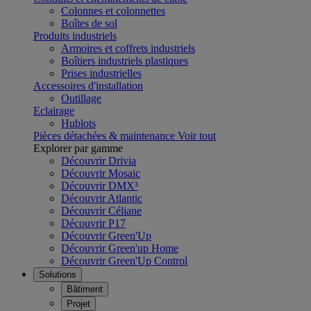
Colonnes et colonnettes
Boîtes de sol
Produits industriels
Armoires et coffrets industriels
Boîtiers industriels plastiques
Prises industrielles
Accessoires d'installation
Outillage
Eclairage
Hublots
Pièces détachées & maintenance
Voir tout
Explorer par gamme
Découvrir Drivia
Découvrir Mosaic
Découvrir DMX³
Découvrir Atlantic
Découvrir Céliane
Découvrir P17
Découvrir Green'Up
Découvrir Green'up Home
Découvrir Green'Up Control
Solutions
Bâtiment
Projet