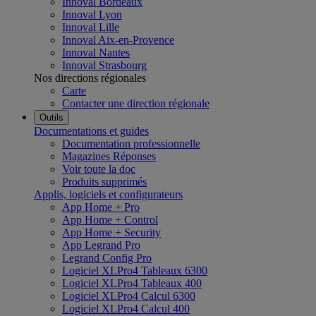
Innoval Bordeaux
Innoval Lyon
Innoval Lille
Innoval Aix-en-Provence
Innoval Nantes
Innoval Strasbourg
Nos directions régionales
Carte
Contacter une direction régionale
Outils
Documentations et guides
Documentation professionnelle
Magazines Réponses
Voir toute la doc
Produits supprimés
Applis, logiciels et configurateurs
App Home + Pro
App Home + Control
App Home + Security
App Legrand Pro
Legrand Config Pro
Logiciel XLPro4 Tableaux 6300
Logiciel XLPro4 Tableaux 400
Logiciel XLPro4 Calcul 6300
Logiciel XLPro4 Calcul 400