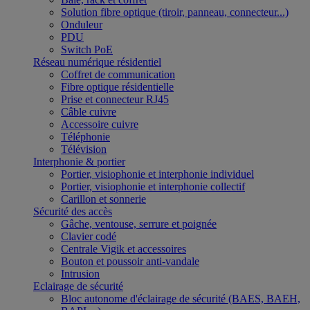
Solution fibre optique (tiroir, panneau, connecteur...)
Onduleur
PDU
Switch PoE
Réseau numérique résidentiel
Coffret de communication
Fibre optique résidentielle
Prise et connecteur RJ45
Câble cuivre
Accessoire cuivre
Téléphonie
Télévision
Interphonie & portier
Portier, visiophonie et interphonie individuel
Portier, visiophonie et interphonie collectif
Carillon et sonnerie
Sécurité des accès
Gâche, ventouse, serrure et poignée
Clavier codé
Centrale Vigik et accessoires
Bouton et poussoir anti-vandale
Intrusion
Eclairage de sécurité
Bloc autonome d'éclairage de sécurité (BAES, BAEH,