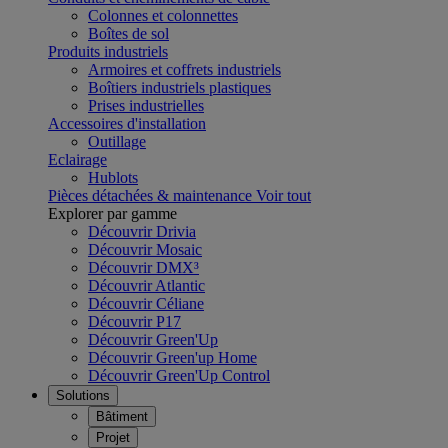
Colonnes et colonnettes
Boîtes de sol
Produits industriels
Armoires et coffrets industriels
Boîtiers industriels plastiques
Prises industrielles
Accessoires d'installation
Outillage
Eclairage
Hublots
Pièces détachées & maintenance
Voir tout
Explorer par gamme
Découvrir Drivia
Découvrir Mosaic
Découvrir DMX³
Découvrir Atlantic
Découvrir Céliane
Découvrir P17
Découvrir Green'Up
Découvrir Green'up Home
Découvrir Green'Up Control
Solutions
Bâtiment
Projet