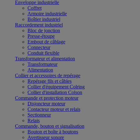
Enveloppe industrielle
Coffret
Armoire industrielle
Boîtier industriel
Raccordement industriel
Bloc de jonction
Presse-étoupe
Embout de câblage
Connecteur
Conduit flexible
Transformateur et alimentation
Transformateur
Alimentation
Collier et accessoires de repérage
Repérage fils et câbles
Collier d'équipement Colring
Collier d'installation Colson
Commande et protection moteur
Disjoncteur moteur
Contacteur moteur et relais
Sectionneur
Relais
Commande, bouton et signalisation
Bouton et boîte à boutons
Avertisseur sonore