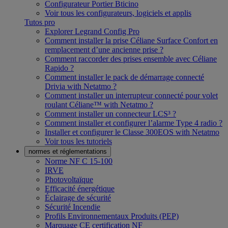
Configurateur Portier Bticino
Voir tous les configurateurs, logiciels et applis
Tutos pro
Explorer Legrand Config Pro
Comment installer la prise Céliane Surface Confort en
remplacement d’une ancienne prise ?
Comment raccorder des prises ensemble avec Céliane
Rapido ?
Comment installer le pack de démarrage connecté
Drivia with Netatmo ?
Comment installer un interrupteur connecté pour volet
roulant Céliane™ with Netatmo ?
Comment installer un connecteur LCS³ ?
Comment installer et configurer l’alarme Type 4 radio ?
Installer et configurer le Classe 300EOS with Netatmo
Voir tous les tutoriels
normes et réglementations
Norme NF C 15-100
IRVE
Photovoltaïque
Efficacité énergétique
Éclairage de sécurité
Sécurité Incendie
Profils Environnementaux Produits (PEP)
Marquage CE certification NF