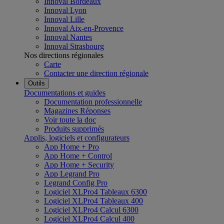
Innoval Bordeaux
Innoval Lyon
Innoval Lille
Innoval Aix-en-Provence
Innoval Nantes
Innoval Strasbourg
Nos directions régionales
Carte
Contacter une direction régionale
Outils
Documentations et guides
Documentation professionnelle
Magazines Réponses
Voir toute la doc
Produits supprimés
Applis, logiciels et configurateurs
App Home + Pro
App Home + Control
App Home + Security
App Legrand Pro
Legrand Config Pro
Logiciel XLPro4 Tableaux 6300
Logiciel XLPro4 Tableaux 400
Logiciel XLPro4 Calcul 6300
Logiciel XLPro4 Calcul 400