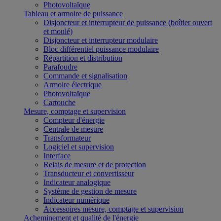
Photovoltaïque
Tableau et armoire de puissance
Disjoncteur et interrupteur de puissance (boîtier ouvert
et moulé)
Disjoncteur et interrupteur modulaire
Bloc différentiel puissance modulaire
Répartition et distribution
Parafoudre
Commande et signalisation
Armoire électrique
Photovoltaïque
Cartouche
Mesure, comptage et supervision
Compteur d'énergie
Centrale de mesure
Transformateur
Logiciel et supervision
Interface
Relais de mesure et de protection
Transducteur et convertisseur
Indicateur analogique
Système de gestion de mesure
Indicateur numérique
Accessoires mesure, comptage et supervision
Acheminement et qualité de l'énergie