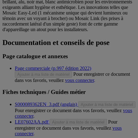
brillant, alu, noir mat, blanc antimicrobien pour les environnements
exigeants alliant hygiène et esthétique. Les innovations telles que
Mosaic Easy-Led (1 mécanisme unique qui devient lumineux ou
témoin avec un voyant à brocher) ou Mosaic Link (les prises à
raccordement latéral d'un simple geste) font de cette gamme
d'appareillage un atout pour les installateurs.
Documentation et conseils de pose
Page catalogue et annexes
Page commerciale (p.997 édition 2022)
Pour enregistrer ce document
Ajouter à ma liste de matériel
dans vos favoris, veuillez
vous connecter
.
Fiches techniques / Guides métier
S000089362EN_3.pdf (anglais)
Ajouter à ma liste de matériel
Pour enregistrer ce document dans vos favoris, veuillez
vous
connecter
.
LE07602AA.pdf
Pour
Ajouter à ma liste de matériel
enregistrer ce document dans vos favoris, veuillez
vous
connecter
.