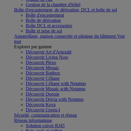
Gestion de la chambre d'hôtel
Boîte d'encastrement, de dérivation, DCL et boîte de sol
Boîte d'encastrement
Boîte de dérivation
Boîte DCL et accessoires
Boîte et prise de sol
Appareillage, maison connectée et pilotage du bâtiment
Voir
tout
Explorer par gamme
Découvrir Art d'Arnould
Découvrir Living Now
Découvrir Plexo
Découvrir Mosaic
Découvrir Batibox
Découvrir Céliane
Découvrir Céliane with Netatmo
Découvrir Mosaic with Netatmo
Découvrir Dooxie
Découvrir Drivia with Netatmo
Découvrir Keva
Découvrir Green-I
Sécurité, communication et réseau
Réseau informatique
Solution cuivre RJ45
Baie, rack et coffret