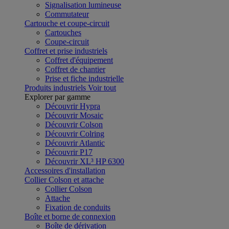
Signalisation lumineuse
Commutateur
Cartouche et coupe-circuit
Cartouches
Coupe-circuit
Coffret et prise industriels
Coffret d'équipement
Coffret de chantier
Prise et fiche industrielle
Produits industriels
Voir tout
Explorer par gamme
Découvrir Hypra
Découvrir Mosaic
Découvrir Colson
Découvrir Colring
Découvrir Atlantic
Découvrir P17
Découvrir XL³ HP 6300
Accessoires d'installation
Collier Colson et attache
Collier Colson
Attache
Fixation de conduits
Boîte et borne de connexion
Boîte de dérivation