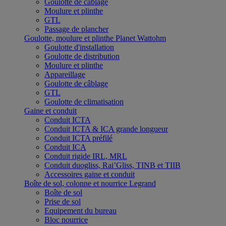
Goulotte de câblage
Moulure et plinthe
GTL
Passage de plancher
Goulotte, moulure et plinthe Planet Wattohm
Goulotte d'installation
Goulotte de distribution
Moulure et plinthe
Appareillage
Goulotte de câblage
GTL
Goulotte de climatisation
Gaine et conduit
Conduit ICTA
Conduit ICTA & ICA grande longueur
Conduit ICTA préfilé
Conduit ICA
Conduit rigide IRL, MRL
Conduit duogliss, Rai’Gliss, TINB et TIIB
Accessoires gaine et conduit
Boîte de sol, colonne et nourrice Legrand
Boîte de sol
Prise de sol
Equipement du bureau
Bloc nourrice