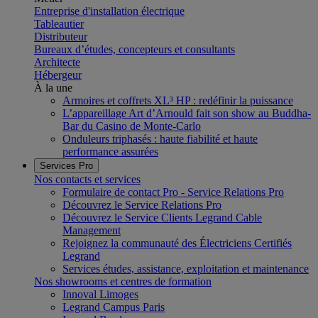
Entreprise d'installation électrique
Tableautier
Distributeur
Bureaux d’études, concepteurs et consultants
Architecte
Hébergeur
À la une
Armoires et coffrets XL³ HP : redéfinir la puissance
L’appareillage Art d’Arnould fait son show au Buddha-
Bar du Casino de Monte-Carlo
Onduleurs triphasés : haute fiabilité et haute
performance assurées
Services Pro
Nos contacts et services
Formulaire de contact Pro - Service Relations Pro
Découvrez le Service Relations Pro
Découvrez le Service Clients Legrand Cable
Management
Rejoignez la communauté des Électriciens Certifiés
Legrand
Services études, assistance, exploitation et maintenance
Nos showrooms et centres de formation
Innoval Limoges
Legrand Campus Paris