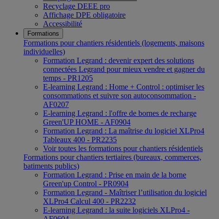
Recyclage DEEE pro
Affichage DPE obligatoire
Accessibilité
Formations
Formations pour chantiers résidentiels (logements, maisons
individuelles)
Formation Legrand : devenir expert des solutions
connectées Legrand pour mieux vendre et gagner du
temps - PR1205
E-learning Legrand : Home + Control : optimiser les
consommations et suivre son autoconsommation -
AF0207
E-learning Legrand : l'offre de bornes de recharge
Green'UP HOME - AF0904
Formation Legrand : La maîtrise du logiciel XLPro4
Tableaux 400 - PR2235
Voir toutes les formations pour chantiers résidentiels
Formations pour chantiers tertiaires (bureaux, commerces,
batiments publics)
Formation Legrand : Prise en main de la borne
Green'up Control - PR0904
Formation Legrand - Maîtriser l’utilisation du logiciel
XLPro4 Calcul 400 - PR2232
E-learning Legrand : la suite logiciels XLPro4 -
AF0604