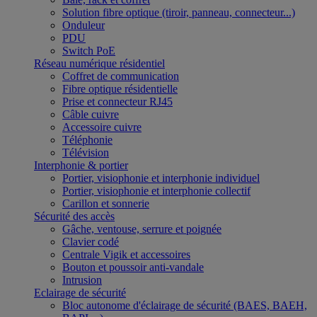
Solution fibre optique (tiroir, panneau, connecteur...)
Onduleur
PDU
Switch PoE
Réseau numérique résidentiel
Coffret de communication
Fibre optique résidentielle
Prise et connecteur RJ45
Câble cuivre
Accessoire cuivre
Téléphonie
Télévision
Interphonie & portier
Portier, visiophonie et interphonie individuel
Portier, visiophonie et interphonie collectif
Carillon et sonnerie
Sécurité des accès
Gâche, ventouse, serrure et poignée
Clavier codé
Centrale Vigik et accessoires
Bouton et poussoir anti-vandale
Intrusion
Eclairage de sécurité
Bloc autonome d'éclairage de sécurité (BAES, BAEH,