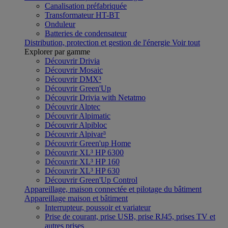
Canalisation préfabriquée
Transformateur HT-BT
Onduleur
Batteries de condensateur
Distribution, protection et gestion de l'énergie
Voir tout
Explorer par gamme
Découvrir Drivia
Découvrir Mosaic
Découvrir DMX³
Découvrir Green'Up
Découvrir Drivia with Netatmo
Découvrir Alptec
Découvrir Alpimatic
Découvrir Alpibloc
Découvrir Alpivar³
Découvrir Green'up Home
Découvrir XL³ HP 6300
Découvrir XL³ HP 160
Découvrir XL³ HP 630
Découvrir Green'Up Control
Appareillage, maison connectée et pilotage du bâtiment
Appareillage maison et bâtiment
Interrupteur, poussoir et variateur
Prise de courant, prise USB, prise RJ45, prises TV et
autres prises