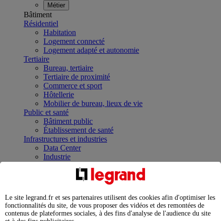
Métier
Bâtiment
Résidentiel
Habitation
Logement connecté
Logement adapté et autonomie
Tertiaire
Bureau, tertiaire
Tertiaire de proximité
Commerce et sport
Hôtellerie
Mobilier de bureau, lieux de vie
Public et santé
Bâtiment public
Établissement de santé
Infrastructures et industries
Data Center
Industrie
Infrastructures
À la une
Contrôler et planifier le fonctionnement des appareils
électriques avec le contacteur connecté
Le site legrand.fr et ses partenaires utilisent des cookies afin d'optimiser les
Répartir et optimiser son tableau électrique
fonctionnalités du site, de vous proposer des vidéos et des remontées de
Legrand Data Center Solutions : concentrer les
contenus de plateformes sociales, à des fins d'analyse de l'audience du site
expertises au service de vos performances