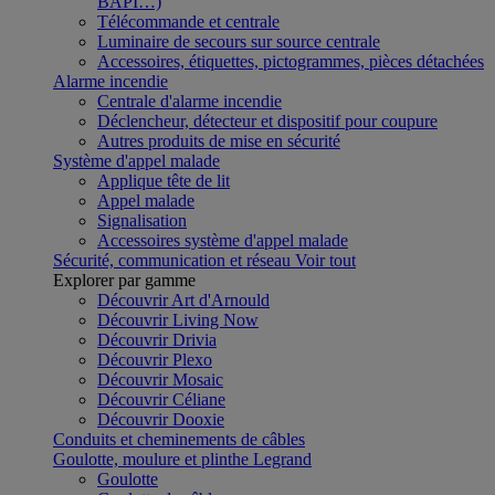
BAPI…)
Télécommande et centrale
Luminaire de secours sur source centrale
Accessoires, étiquettes, pictogrammes, pièces détachées
Alarme incendie
Centrale d'alarme incendie
Déclencheur, détecteur et dispositif pour coupure
Autres produits de mise en sécurité
Système d'appel malade
Applique tête de lit
Appel malade
Signalisation
Accessoires système d'appel malade
Sécurité, communication et réseau
Voir tout
Explorer par gamme
Découvrir Art d'Arnould
Découvrir Living Now
Découvrir Drivia
Découvrir Plexo
Découvrir Mosaic
Découvrir Céliane
Découvrir Dooxie
Conduits et cheminements de câbles
Goulotte, moulure et plinthe Legrand
Goulotte