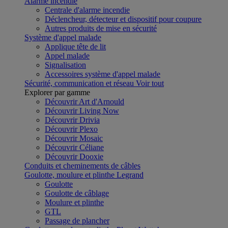
Alarme incendie
Centrale d'alarme incendie
Déclencheur, détecteur et dispositif pour coupure
Autres produits de mise en sécurité
Système d'appel malade
Applique tête de lit
Appel malade
Signalisation
Accessoires système d'appel malade
Sécurité, communication et réseau
Voir tout
Explorer par gamme
Découvrir Art d'Arnould
Découvrir Living Now
Découvrir Drivia
Découvrir Plexo
Découvrir Mosaic
Découvrir Céliane
Découvrir Dooxie
Conduits et cheminements de câbles
Goulotte, moulure et plinthe Legrand
Goulotte
Goulotte de câblage
Moulure et plinthe
GTL
Passage de plancher