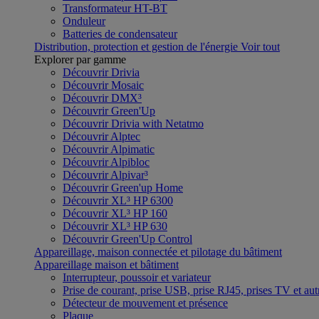
Transformateur HT-BT
Onduleur
Batteries de condensateur
Distribution, protection et gestion de l'énergie
Voir tout
Explorer par gamme
Découvrir Drivia
Découvrir Mosaic
Découvrir DMX³
Découvrir Green'Up
Découvrir Drivia with Netatmo
Découvrir Alptec
Découvrir Alpimatic
Découvrir Alpibloc
Découvrir Alpivar³
Découvrir Green'up Home
Découvrir XL³ HP 6300
Découvrir XL³ HP 160
Découvrir XL³ HP 630
Découvrir Green'Up Control
Appareillage, maison connectée et pilotage du bâtiment
Appareillage maison et bâtiment
Interrupteur, poussoir et variateur
Prise de courant, prise USB, prise RJ45, prises TV et aut
Détecteur de mouvement et présence
Plaque