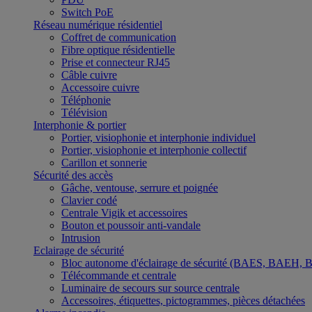
Switch PoE
Réseau numérique résidentiel
Coffret de communication
Fibre optique résidentielle
Prise et connecteur RJ45
Câble cuivre
Accessoire cuivre
Téléphonie
Télévision
Interphonie & portier
Portier, visiophonie et interphonie individuel
Portier, visiophonie et interphonie collectif
Carillon et sonnerie
Sécurité des accès
Gâche, ventouse, serrure et poignée
Clavier codé
Centrale Vigik et accessoires
Bouton et poussoir anti-vandale
Intrusion
Eclairage de sécurité
Bloc autonome d'éclairage de sécurité (BAES, BAEH,
Télécommande et centrale
Luminaire de secours sur source centrale
Accessoires, étiquettes, pictogrammes, pièces détachées