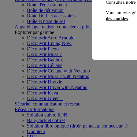
Consultez notre
Boîte d'encastrement
Boîte de dérivation
Vous pouvez gér
Boîte DCL et accessoires
des cookies
.
Boîte et prise de sol
Appareillage, maison connectée et pilotage du bâtiment
Voir to
Explorer par gamme
Découvrir Art d'Arnould
Découvrir Living Now
Découvrir Plexo
Découvrir Mosaic
Découvrir Batibox
Découvrir Céliane
Découvrir Céliane with Netatmo
Découvrir Mosaic with Netatmo
Découvrir Dooxie
Découvrir Drivia with Netatmo
Découvrir Keva
Découvrir Green-I
Sécurité, communication et réseau
Réseau informatique
Solution cuivre RJ45
Baie, rack et coffret
Solution fibre optique (tiroir, panneau, connecteur...)
Onduleur
PDU