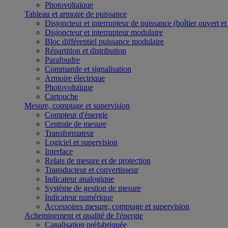
Photovoltaïque
Tableau et armoire de puissance
Disjoncteur et interrupteur de puissance (boîtier ouvert e
Disjoncteur et interrupteur modulaire
Bloc différentiel puissance modulaire
Répartition et distribution
Parafoudre
Commande et signalisation
Armoire électrique
Photovoltaïque
Cartouche
Mesure, comptage et supervision
Compteur d'énergie
Centrale de mesure
Transformateur
Logiciel et supervision
Interface
Relais de mesure et de protection
Transducteur et convertisseur
Indicateur analogique
Système de gestion de mesure
Indicateur numérique
Accessoires mesure, comptage et supervision
Acheminement et qualité de l'énergie
Canalisation préfabriquée