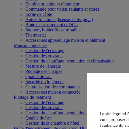
Enjoliveur, doigt et obturateur
Commande pour volets roulants et stores
Sortie de câble
Autres fonctions (liseuse, balisage,...)
Boîte d'encastrement et DCL
Support, boîtier & cadre saillie
Thermostat
Accessoires appareillage maison et bâtiment
Maison connectée
Gestion de l'éclairage
Gestion des ouvrants
Gestion du chauffage, ventilation et climatisation
Mesure de l'énergie
Pilotage des charges
Qualité de l'air
Sécurité du logement
Centralisation des commandes
Accessoires maison connectée
Pilotage du batiment
Gestion de l'éclairage
Gestion des ouvrants
Gestion du chauffage, ventilation et climatisation
Le site legrand.f
Qualité de l'air
vous proposer de
Gestion de la chambre d'hôtel
l'audience du sit
Boîte d'encastrement, de dérivation, DCL et boîte de sol