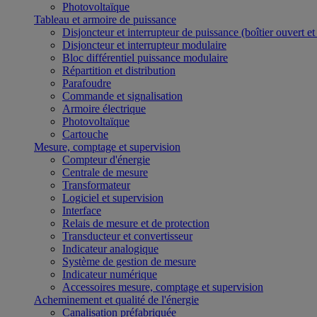
Photovoltaïque
Tableau et armoire de puissance
Disjoncteur et interrupteur de puissance (boîtier ouvert e
Disjoncteur et interrupteur modulaire
Bloc différentiel puissance modulaire
Répartition et distribution
Parafoudre
Commande et signalisation
Armoire électrique
Photovoltaïque
Cartouche
Mesure, comptage et supervision
Compteur d'énergie
Centrale de mesure
Transformateur
Logiciel et supervision
Interface
Relais de mesure et de protection
Transducteur et convertisseur
Indicateur analogique
Système de gestion de mesure
Indicateur numérique
Accessoires mesure, comptage et supervision
Acheminement et qualité de l'énergie
Canalisation préfabriquée