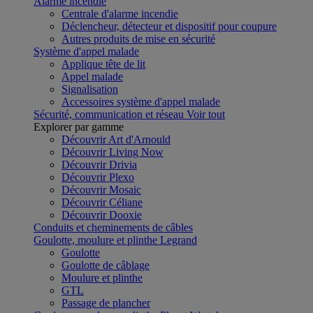
Alarme incendie
Centrale d'alarme incendie
Déclencheur, détecteur et dispositif pour coupure
Autres produits de mise en sécurité
Système d'appel malade
Applique tête de lit
Appel malade
Signalisation
Accessoires système d'appel malade
Sécurité, communication et réseau
Voir tout
Explorer par gamme
Découvrir Art d'Arnould
Découvrir Living Now
Découvrir Drivia
Découvrir Plexo
Découvrir Mosaic
Découvrir Céliane
Découvrir Dooxie
Conduits et cheminements de câbles
Goulotte, moulure et plinthe Legrand
Goulotte
Goulotte de câblage
Moulure et plinthe
GTL
Passage de plancher