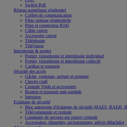
Switch PoE
Réseau numérique résidentiel
Coffret de communication
Fibre optique résidentielle
Prise et connecteur RJ45
Câble cuivre
Accessoire cuivre
Téléphonie
Télévision
Interphonie & portier
Portier, visiophonie et interphonie individuel
Portier, visiophonie et interphonie collectif
Carillon et sonnerie
Sécurité des accès
Gâche, ventouse, serrure et poignée
Clavier codé
Centrale Vigik et accessoires
Bouton et poussoir anti-vandale
Intrusion
Eclairage de sécurité
Bloc autonome d'éclairage de sécurité (BAES, BAEH,
Télécommande et centrale
Luminaire de secours sur source centrale
Accessoires, étiquettes, pictogrammes, pièces détachées