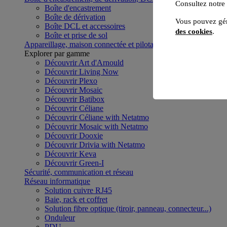
Consultez notre
Boîte d'encastrement
Boîte de dérivation
Vous pouvez gér
Boîte DCL et accessoires
des cookies
.
Boîte et prise de sol
Appareillage, maison connectée et pilotage du bâtiment
Voir to
Explorer par gamme
Découvrir Art d'Arnould
Découvrir Living Now
Découvrir Plexo
Découvrir Mosaic
Découvrir Batibox
Découvrir Céliane
Découvrir Céliane with Netatmo
Découvrir Mosaic with Netatmo
Découvrir Dooxie
Découvrir Drivia with Netatmo
Découvrir Keva
Découvrir Green-I
Sécurité, communication et réseau
Réseau informatique
Solution cuivre RJ45
Baie, rack et coffret
Solution fibre optique (tiroir, panneau, connecteur...)
Onduleur
PDU