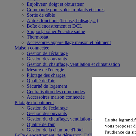
Enjoliveur, doigt et obturateur
Commande pour volets roulants et stores
Sortie de câble
Autres fonctions (liseuse, balisage,...)
Boîte d'encastrement et DCL
Support, boîtier & cadre saillie
Thermostat
Accessoires appareillage maison et bâtiment
Maison connectée
Gestion de l'éclairage
Gestion des ouvrants
Gestion du chauffage, ventilation et climatisation
Mesure de l'énergie
Pilotage des charges
Qualité de l'air
Sécurité du logement
Centralisation des commandes
Accessoires maison connectée
Pilotage du batiment
Gestion de l'éclairage
Gestion des ouvrants
Gestion du chauffage, ventilation et climatisation
Le site legrand.f
Qualité de l'air
vous proposer de
Gestion de la chambre d'hôtel
l'audience du sit
Boîte d'encastrement, de dérivation, DCL et boîte de sol