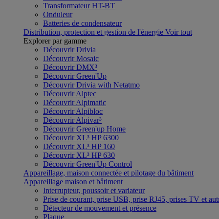
Transformateur HT-BT
Onduleur
Batteries de condensateur
Distribution, protection et gestion de l'énergie
Voir tout
Explorer par gamme
Découvrir Drivia
Découvrir Mosaic
Découvrir DMX³
Découvrir Green'Up
Découvrir Drivia with Netatmo
Découvrir Alptec
Découvrir Alpimatic
Découvrir Alpibloc
Découvrir Alpivar³
Découvrir Green'up Home
Découvrir XL³ HP 6300
Découvrir XL³ HP 160
Découvrir XL³ HP 630
Découvrir Green'Up Control
Appareillage, maison connectée et pilotage du bâtiment
Appareillage maison et bâtiment
Interrupteur, poussoir et variateur
Prise de courant, prise USB, prise RJ45, prises TV et aut
Détecteur de mouvement et présence
Plaque