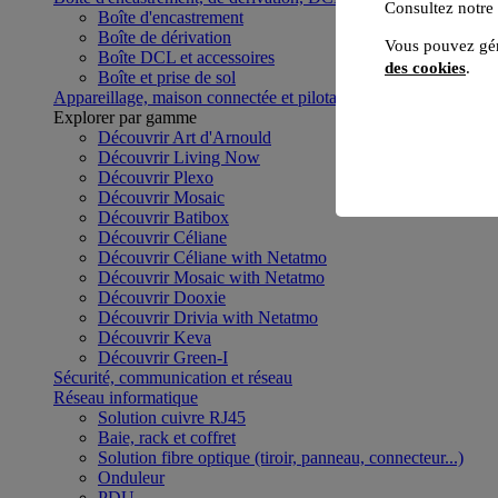
Consultez notre
Boîte d'encastrement
Boîte de dérivation
Vous pouvez gér
Boîte DCL et accessoires
des cookies
.
Boîte et prise de sol
Appareillage, maison connectée et pilotage du bâtiment
Voir to
Explorer par gamme
Découvrir Art d'Arnould
Découvrir Living Now
Découvrir Plexo
Découvrir Mosaic
Découvrir Batibox
Découvrir Céliane
Découvrir Céliane with Netatmo
Découvrir Mosaic with Netatmo
Découvrir Dooxie
Découvrir Drivia with Netatmo
Découvrir Keva
Découvrir Green-I
Sécurité, communication et réseau
Réseau informatique
Solution cuivre RJ45
Baie, rack et coffret
Solution fibre optique (tiroir, panneau, connecteur...)
Onduleur
PDU