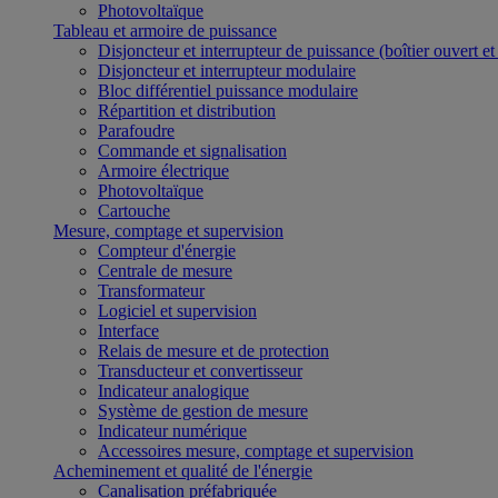
Photovoltaïque
Tableau et armoire de puissance
Disjoncteur et interrupteur de puissance (boîtier ouvert e
Disjoncteur et interrupteur modulaire
Bloc différentiel puissance modulaire
Répartition et distribution
Parafoudre
Commande et signalisation
Armoire électrique
Photovoltaïque
Cartouche
Mesure, comptage et supervision
Compteur d'énergie
Centrale de mesure
Transformateur
Logiciel et supervision
Interface
Relais de mesure et de protection
Transducteur et convertisseur
Indicateur analogique
Système de gestion de mesure
Indicateur numérique
Accessoires mesure, comptage et supervision
Acheminement et qualité de l'énergie
Canalisation préfabriquée