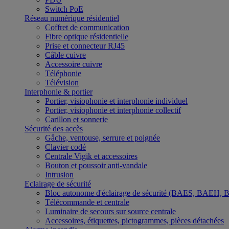
Switch PoE
Réseau numérique résidentiel
Coffret de communication
Fibre optique résidentielle
Prise et connecteur RJ45
Câble cuivre
Accessoire cuivre
Téléphonie
Télévision
Interphonie & portier
Portier, visiophonie et interphonie individuel
Portier, visiophonie et interphonie collectif
Carillon et sonnerie
Sécurité des accès
Gâche, ventouse, serrure et poignée
Clavier codé
Centrale Vigik et accessoires
Bouton et poussoir anti-vandale
Intrusion
Eclairage de sécurité
Bloc autonome d'éclairage de sécurité (BAES, BAEH,
Télécommande et centrale
Luminaire de secours sur source centrale
Accessoires, étiquettes, pictogrammes, pièces détachées