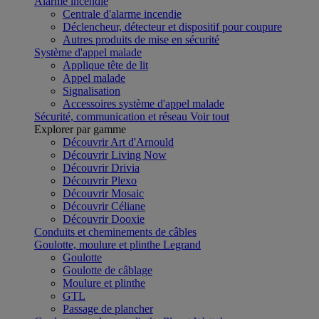
Alarme incendie
Centrale d'alarme incendie
Déclencheur, détecteur et dispositif pour coupure
Autres produits de mise en sécurité
Système d'appel malade
Applique tête de lit
Appel malade
Signalisation
Accessoires système d'appel malade
Sécurité, communication et réseau
Voir tout
Explorer par gamme
Découvrir Art d'Arnould
Découvrir Living Now
Découvrir Drivia
Découvrir Plexo
Découvrir Mosaic
Découvrir Céliane
Découvrir Dooxie
Conduits et cheminements de câbles
Goulotte, moulure et plinthe Legrand
Goulotte
Goulotte de câblage
Moulure et plinthe
GTL
Passage de plancher