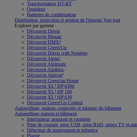
Transformateur HT-BT
Onduleur
Batteries de condensateur
Distribution, protection et gestion de l'énergie
Voir tout
Explorer par gamme
Découvrir Drivia
Découvrir Mosaic
Découvrir DMX³
Découvrir Green'Up
Découvrir Drivia with Netatmo
Découvrir Alptec
Découvrir Alpimatic
Découvrir Alpibloc
Découvrir Alpivar³
Découvrir Green'up Home
Découvrir XL³ HP 6300
Découvrir XL³ HP 160
Découvrir XL³ HP 630
Découvrir Green'Up Control
Appareillage, maison connectée et pilotage du bâtiment
Appareillage maison et bâtiment
Interrupteur, poussoir et variateur
Prise de courant, prise USB, prise RJ45, prises TV et aut
Détecteur de mouvement et présence
Plaque