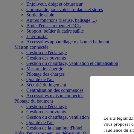
Enjoliveur, doigt et obturateur
Commande pour volets roulants et stores
Sortie de câble
Autres fonctions (liseuse, balisage,...)
Boîte d'encastrement et DCL
Support, boîtier & cadre saillie
Thermostat
Accessoires appareillage maison et bâtiment
Maison connectée
Gestion de l'éclairage
Gestion des ouvrants
Gestion du chauffage, ventilation et climatisation
Mesure de l'énergie
Pilotage des charges
Qualité de l'air
Sécurité du logement
Centralisation des commandes
Accessoires maison connectée
Pilotage du batiment
Gestion de l'éclairage
Gestion des ouvrants
Gestion du chauffage, ventilation et climatisation
Le site legrand.f
Qualité de l'air
vous proposer de
Gestion de la chambre d'hôtel
l'audience du sit
Boîte d'encastrement, de dérivation, DCL et boîte de sol