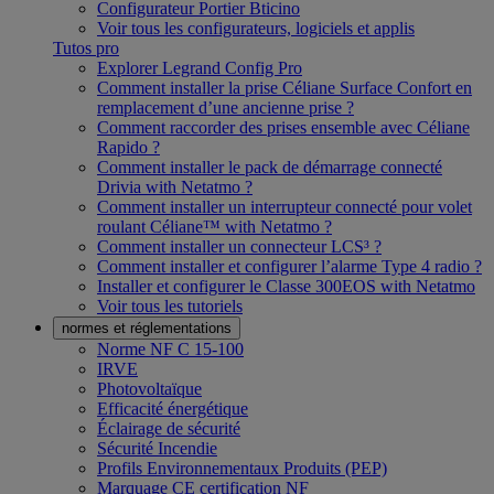
Configurateur Portier Bticino
Voir tous les configurateurs, logiciels et applis
Tutos pro
Explorer Legrand Config Pro
Comment installer la prise Céliane Surface Confort en
remplacement d’une ancienne prise ?
Comment raccorder des prises ensemble avec Céliane
Rapido ?
Comment installer le pack de démarrage connecté
Drivia with Netatmo ?
Comment installer un interrupteur connecté pour volet
roulant Céliane™ with Netatmo ?
Comment installer un connecteur LCS³ ?
Comment installer et configurer l’alarme Type 4 radio ?
Installer et configurer le Classe 300EOS with Netatmo
Voir tous les tutoriels
normes et réglementations
Norme NF C 15-100
IRVE
Photovoltaïque
Efficacité énergétique
Éclairage de sécurité
Sécurité Incendie
Profils Environnementaux Produits (PEP)
Marquage CE certification NF