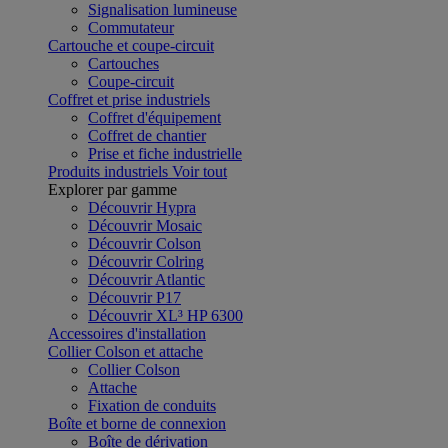
Signalisation lumineuse
Commutateur
Cartouche et coupe-circuit
Cartouches
Coupe-circuit
Coffret et prise industriels
Coffret d'équipement
Coffret de chantier
Prise et fiche industrielle
Produits industriels
Voir tout
Explorer par gamme
Découvrir Hypra
Découvrir Mosaic
Découvrir Colson
Découvrir Colring
Découvrir Atlantic
Découvrir P17
Découvrir XL³ HP 6300
Accessoires d'installation
Collier Colson et attache
Collier Colson
Attache
Fixation de conduits
Boîte et borne de connexion
Boîte de dérivation