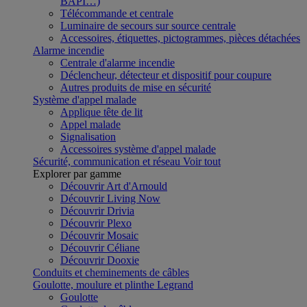
BAPI…)
Télécommande et centrale
Luminaire de secours sur source centrale
Accessoires, étiquettes, pictogrammes, pièces détachées
Alarme incendie
Centrale d'alarme incendie
Déclencheur, détecteur et dispositif pour coupure
Autres produits de mise en sécurité
Système d'appel malade
Applique tête de lit
Appel malade
Signalisation
Accessoires système d'appel malade
Sécurité, communication et réseau
Voir tout
Explorer par gamme
Découvrir Art d'Arnould
Découvrir Living Now
Découvrir Drivia
Découvrir Plexo
Découvrir Mosaic
Découvrir Céliane
Découvrir Dooxie
Conduits et cheminements de câbles
Goulotte, moulure et plinthe Legrand
Goulotte