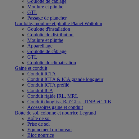
Goulotte de câblage
Moulure et plinthe
GTL
Passage de plancher
Goulotte, moulure et plinthe Planet Wattohm
Goulotte d'installation
Goulotte de distribution
Moulure et plinthe
Appareillage
Goulotte de câblage
GTL
Goulotte de climatisation
Gaine et conduit
Conduit ICTA
Conduit ICTA & ICA grande longueur
Conduit ICTA préfilé
Conduit ICA
Conduit rigide IRL, MRL
Conduit duogliss, Rai’Gliss, TINB et TIIB
Accessoires gaine et conduit
Boîte de sol, colonne et nourrice Legrand
Boîte de sol
Prise de sol
Equipement du bureau
Bloc nourrice