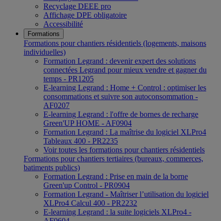
Recyclage DEEE pro
Affichage DPE obligatoire
Accessibilité
Formations
Formations pour chantiers résidentiels (logements, maisons
individuelles)
Formation Legrand : devenir expert des solutions
connectées Legrand pour mieux vendre et gagner du
temps - PR1205
E-learning Legrand : Home + Control : optimiser les
consommations et suivre son autoconsommation -
AF0207
E-learning Legrand : l'offre de bornes de recharge
Green'UP HOME - AF0904
Formation Legrand : La maîtrise du logiciel XLPro4
Tableaux 400 - PR2235
Voir toutes les formations pour chantiers résidentiels
Formations pour chantiers tertiaires (bureaux, commerces,
batiments publics)
Formation Legrand : Prise en main de la borne
Green'up Control - PR0904
Formation Legrand - Maîtriser l’utilisation du logiciel
XLPro4 Calcul 400 - PR2232
E-learning Legrand : la suite logiciels XLPro4 -
AF0604