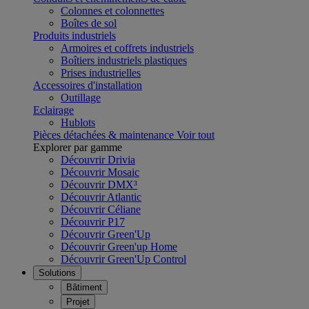
Colonnes et colonnettes
Boîtes de sol
Produits industriels
Armoires et coffrets industriels
Boîtiers industriels plastiques
Prises industrielles
Accessoires d'installation
Outillage
Eclairage
Hublots
Pièces détachées & maintenance
Voir tout
Explorer par gamme
Découvrir Drivia
Découvrir Mosaic
Découvrir DMX³
Découvrir Atlantic
Découvrir Céliane
Découvrir P17
Découvrir Green'Up
Découvrir Green'up Home
Découvrir Green'Up Control
Solutions
Bâtiment
Projet