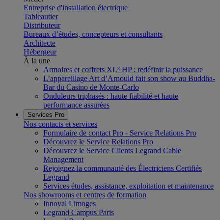
Entreprise d'installation électrique
Tableautier
Distributeur
Bureaux d’études, concepteurs et consultants
Architecte
Hébergeur
À la une
Armoires et coffrets XL³ HP : redéfinir la puissance
L’appareillage Art d’Arnould fait son show au Buddha-
Bar du Casino de Monte-Carlo
Onduleurs triphasés : haute fiabilité et haute
performance assurées
Services Pro
Nos contacts et services
Formulaire de contact Pro - Service Relations Pro
Découvrez le Service Relations Pro
Découvrez le Service Clients Legrand Cable
Management
Rejoignez la communauté des Électriciens Certifiés
Legrand
Services études, assistance, exploitation et maintenance
Nos showrooms et centres de formation
Innoval Limoges
Legrand Campus Paris