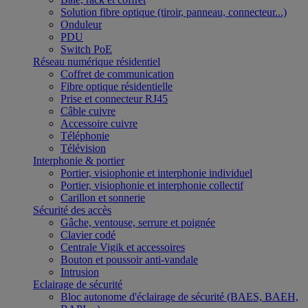
Solution fibre optique (tiroir, panneau, connecteur...)
Onduleur
PDU
Switch PoE
Réseau numérique résidentiel
Coffret de communication
Fibre optique résidentielle
Prise et connecteur RJ45
Câble cuivre
Accessoire cuivre
Téléphonie
Télévision
Interphonie & portier
Portier, visiophonie et interphonie individuel
Portier, visiophonie et interphonie collectif
Carillon et sonnerie
Sécurité des accès
Gâche, ventouse, serrure et poignée
Clavier codé
Centrale Vigik et accessoires
Bouton et poussoir anti-vandale
Intrusion
Eclairage de sécurité
Bloc autonome d'éclairage de sécurité (BAES, BAEH,