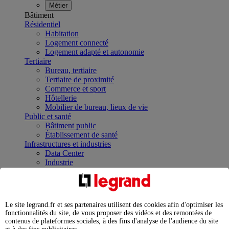
Métier
Bâtiment
Résidentiel
Habitation
Logement connecté
Logement adapté et autonomie
Tertiaire
Bureau, tertiaire
Tertiaire de proximité
Commerce et sport
Hôtellerie
Mobilier de bureau, lieux de vie
Public et santé
Bâtiment public
Établissement de santé
Infrastructures et industries
Data Center
Industrie
Infrastructures
À la une
Contrôler et planifier le fonctionnement des appareils
électriques avec le contacteur connecté
Le site legrand.fr et ses partenaires utilisent des cookies afin d'optimiser les
Répartir et optimiser son tableau électrique
fonctionnalités du site, de vous proposer des vidéos et des remontées de
Legrand Data Center Solutions : concentrer les
contenus de plateformes sociales, à des fins d'analyse de l'audience du site
expertises au service de vos performances