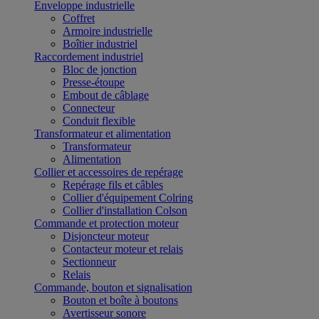
Enveloppe industrielle
Coffret
Armoire industrielle
Boîtier industriel
Raccordement industriel
Bloc de jonction
Presse-étoupe
Embout de câblage
Connecteur
Conduit flexible
Transformateur et alimentation
Transformateur
Alimentation
Collier et accessoires de repérage
Repérage fils et câbles
Collier d'équipement Colring
Collier d'installation Colson
Commande et protection moteur
Disjoncteur moteur
Contacteur moteur et relais
Sectionneur
Relais
Commande, bouton et signalisation
Bouton et boîte à boutons
Avertisseur sonore