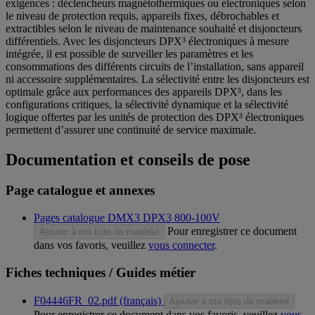
exigences : déclencheurs magnétothermiques ou électroniques selon
le niveau de protection requis, appareils fixes, débrochables et
extractibles selon le niveau de maintenance souhaité et disjoncteurs
différentiels. Avec les disjoncteurs DPX³ électroniques à mesure
intégrée, il est possible de surveiller les paramètres et les
consommations des différents circuits de l’installation, sans appareil
ni accessoire supplémentaires. La sélectivité entre les disjoncteurs est
optimale grâce aux performances des appareils DPX³, dans les
configurations critiques, la sélectivité dynamique et la sélectivité
logique offertes par les unités de protection des DPX³ électroniques
permettent d’assurer une continuité de service maximale.
Documentation et conseils de pose
Page catalogue et annexes
Pages catalogue DMX3 DPX3 800-100V
Pour enregistrer ce document
Ajouter à ma liste de matériel
dans vos favoris, veuillez
vous connecter
.
Fiches techniques / Guides métier
F04446FR_02.pdf (français)
Ajouter à ma liste de matériel
Pour enregistrer ce document dans vos favoris, veuillez
vous