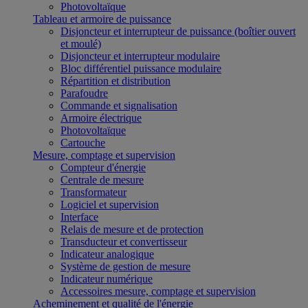
Photovoltaïque
Tableau et armoire de puissance
Disjoncteur et interrupteur de puissance (boîtier ouvert
et moulé)
Disjoncteur et interrupteur modulaire
Bloc différentiel puissance modulaire
Répartition et distribution
Parafoudre
Commande et signalisation
Armoire électrique
Photovoltaïque
Cartouche
Mesure, comptage et supervision
Compteur d'énergie
Centrale de mesure
Transformateur
Logiciel et supervision
Interface
Relais de mesure et de protection
Transducteur et convertisseur
Indicateur analogique
Système de gestion de mesure
Indicateur numérique
Accessoires mesure, comptage et supervision
Acheminement et qualité de l'énergie