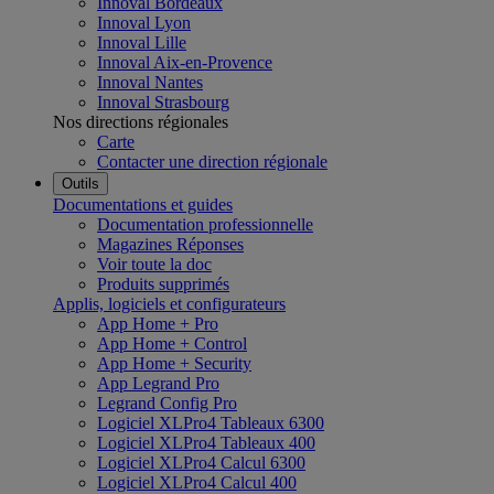
Innoval Bordeaux
Innoval Lyon
Innoval Lille
Innoval Aix-en-Provence
Innoval Nantes
Innoval Strasbourg
Nos directions régionales
Carte
Contacter une direction régionale
Outils
Documentations et guides
Documentation professionnelle
Magazines Réponses
Voir toute la doc
Produits supprimés
Applis, logiciels et configurateurs
App Home + Pro
App Home + Control
App Home + Security
App Legrand Pro
Legrand Config Pro
Logiciel XLPro4 Tableaux 6300
Logiciel XLPro4 Tableaux 400
Logiciel XLPro4 Calcul 6300
Logiciel XLPro4 Calcul 400