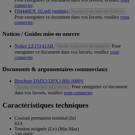
connecter
.
F04446EN_02.pdf (anglais)
Ajouter à ma liste de matériel
Pour enregistrer ce document dans vos favoris, veuillez
vous
connecter
.
Notices / Guides mise en oeuvre
Notice LE15141AB
Pour
Ajouter à ma liste de matériel
enregistrer ce document dans vos favoris, veuillez
vous
connecter
.
Documents & argumentaires commerciaux
Brochure DMX3 DPX3 800-1000V
Pour enregistrer ce document
Ajouter à ma liste de matériel
dans vos favoris, veuillez
vous connecter
.
Caractéristiques techniques
Courant permanent nominal (Iu)
63A
Tension assignée (Ue) (Min-Max)
230-690V