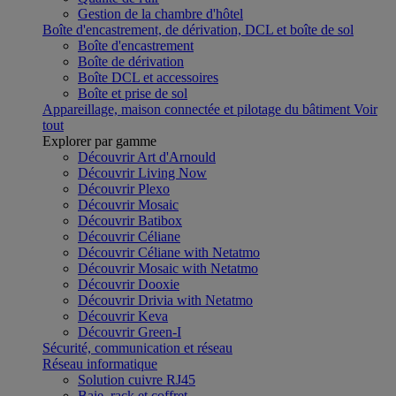
Gestion de la chambre d'hôtel
Boîte d'encastrement, de dérivation, DCL et boîte de sol
Boîte d'encastrement
Boîte de dérivation
Boîte DCL et accessoires
Boîte et prise de sol
Appareillage, maison connectée et pilotage du bâtiment
Voir
tout
Explorer par gamme
Découvrir Art d'Arnould
Découvrir Living Now
Découvrir Plexo
Découvrir Mosaic
Découvrir Batibox
Découvrir Céliane
Découvrir Céliane with Netatmo
Découvrir Mosaic with Netatmo
Découvrir Dooxie
Découvrir Drivia with Netatmo
Découvrir Keva
Découvrir Green-I
Sécurité, communication et réseau
Réseau informatique
Solution cuivre RJ45
Baie, rack et coffret