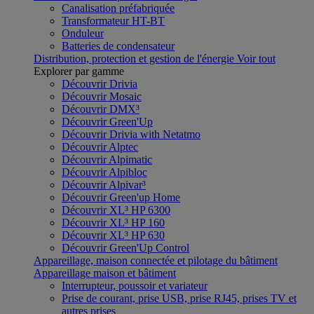
Canalisation préfabriquée
Transformateur HT-BT
Onduleur
Batteries de condensateur
Distribution, protection et gestion de l'énergie
Voir tout
Explorer par gamme
Découvrir Drivia
Découvrir Mosaic
Découvrir DMX³
Découvrir Green'Up
Découvrir Drivia with Netatmo
Découvrir Alptec
Découvrir Alpimatic
Découvrir Alpibloc
Découvrir Alpivar³
Découvrir Green'up Home
Découvrir XL³ HP 6300
Découvrir XL³ HP 160
Découvrir XL³ HP 630
Découvrir Green'Up Control
Appareillage, maison connectée et pilotage du bâtiment
Appareillage maison et bâtiment
Interrupteur, poussoir et variateur
Prise de courant, prise USB, prise RJ45, prises TV et
autres prises