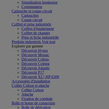
Signalisation lumineuse
Commutateur
Cartouche et coupe-circuit
Cartouches
Coupe-circuit
Coffret et prise industriels
Coffret d'équipement
Coffret de chantier
Prise et fiche industrielle
Produits industriels
Voir tout
Explorer par gamme
Découvrir Hypra
Découvrir Mosaic
Découvrir Colson
Découvrir Colring
Découvrir Atlantic
Découvrir P17
Découvrir XL³ HP 6300
Accessoires d'installation
Collier Colson et attache
Collier Colson
Attache
Fixation de conduits
Boîte et borne de connexion
Boîte de dérivation