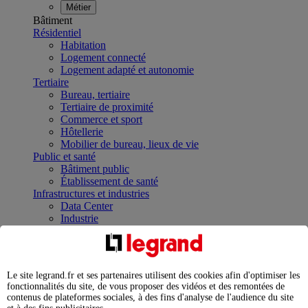
Métier
Bâtiment
Résidentiel
Habitation
Logement connecté
Logement adapté et autonomie
Tertiaire
Bureau, tertiaire
Tertiaire de proximité
Commerce et sport
Hôtellerie
Mobilier de bureau, lieux de vie
Public et santé
Bâtiment public
Établissement de santé
Infrastructures et industries
Data Center
Industrie
Infrastructures
À la une
Contrôler et planifier le fonctionnement des appareils
électriques avec le contacteur connecté
Le site legrand.fr et ses partenaires utilisent des cookies afin d'optimiser les
Répartir et optimiser son tableau électrique
fonctionnalités du site, de vous proposer des vidéos et des remontées de
Legrand Data Center Solutions : concentrer les
contenus de plateformes sociales, à des fins d'analyse de l'audience du site
expertises au service de vos performances