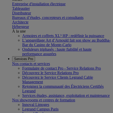
Entreprise d'installation électrique
Tableautier
Distributeur
Bureaux d’études, concepteurs et consultants
Architecte
Hébergeur
À la une
Armoires et coffrets XL³ HP : redéfinir la puissance
L’appareillage Art d’Arnould fait son show au Buddha-
Bar du Casino de Monte-Carlo
Onduleurs triphasés : haute fiabilité et haute
performance assurées
Services Pro
Nos contacts et services
Formulaire de contact Pro - Service Relations Pro
Découvrez le Service Relations Pro
Découvrez le Service Clients Legrand Cable
Management
Rejoignez la communauté des Électriciens Certifiés
Legrand
Services études, assistance, exploitation et maintenance
Nos showrooms et centres de formation
Innoval Limoges
Legrand Campus Paris