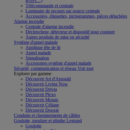
BAPI…)
Télécommande et centrale
Luminaire de secours sur source centrale
Accessoires, étiquettes, pictogrammes, pièces détachées
Alarme incendie
Centrale d'alarme incendie
Déclencheur, détecteur et dispositif pour coupure
Autres produits de mise en sécurité
Système d'appel malade
Applique tête de lit
Appel malade
Signalisation
Accessoires système d'appel malade
Sécurité, communication et réseau
Voir tout
Explorer par gamme
Découvrir Art d'Arnould
Découvrir Living Now
Découvrir Drivia
Découvrir Plexo
Découvrir Mosaic
Découvrir Céliane
Découvrir Dooxie
Conduits et cheminements de câbles
Goulotte, moulure et plinthe Legrand
Goulotte