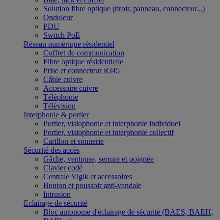
Solution fibre optique (tiroir, panneau, connecteur...)
Onduleur
PDU
Switch PoE
Réseau numérique résidentiel
Coffret de communication
Fibre optique résidentielle
Prise et connecteur RJ45
Câble cuivre
Accessoire cuivre
Téléphonie
Télévision
Interphonie & portier
Portier, visiophonie et interphonie individuel
Portier, visiophonie et interphonie collectif
Carillon et sonnerie
Sécurité des accès
Gâche, ventouse, serrure et poignée
Clavier codé
Centrale Vigik et accessoires
Bouton et poussoir anti-vandale
Intrusion
Eclairage de sécurité
Bloc autonome d'éclairage de sécurité (BAES, BAEH,