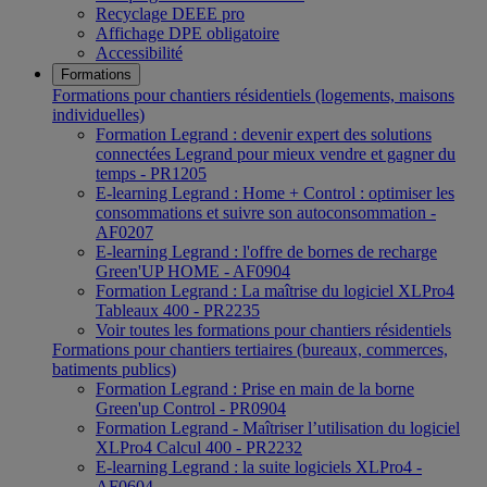
Recyclage DEEE pro
Affichage DPE obligatoire
Accessibilité
Formations
Formations pour chantiers résidentiels (logements, maisons
individuelles)
Formation Legrand : devenir expert des solutions
connectées Legrand pour mieux vendre et gagner du
temps - PR1205
E-learning Legrand : Home + Control : optimiser les
consommations et suivre son autoconsommation -
AF0207
E-learning Legrand : l'offre de bornes de recharge
Green'UP HOME - AF0904
Formation Legrand : La maîtrise du logiciel XLPro4
Tableaux 400 - PR2235
Voir toutes les formations pour chantiers résidentiels
Formations pour chantiers tertiaires (bureaux, commerces,
batiments publics)
Formation Legrand : Prise en main de la borne
Green'up Control - PR0904
Formation Legrand - Maîtriser l’utilisation du logiciel
XLPro4 Calcul 400 - PR2232
E-learning Legrand : la suite logiciels XLPro4 -
AF0604