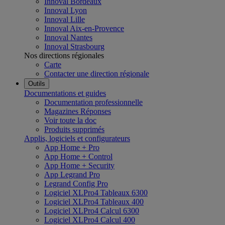
Innoval Bordeaux
Innoval Lyon
Innoval Lille
Innoval Aix-en-Provence
Innoval Nantes
Innoval Strasbourg
Nos directions régionales
Carte
Contacter une direction régionale
Outils
Documentations et guides
Documentation professionnelle
Magazines Réponses
Voir toute la doc
Produits supprimés
Applis, logiciels et configurateurs
App Home + Pro
App Home + Control
App Home + Security
App Legrand Pro
Legrand Config Pro
Logiciel XLPro4 Tableaux 6300
Logiciel XLPro4 Tableaux 400
Logiciel XLPro4 Calcul 6300
Logiciel XLPro4 Calcul 400