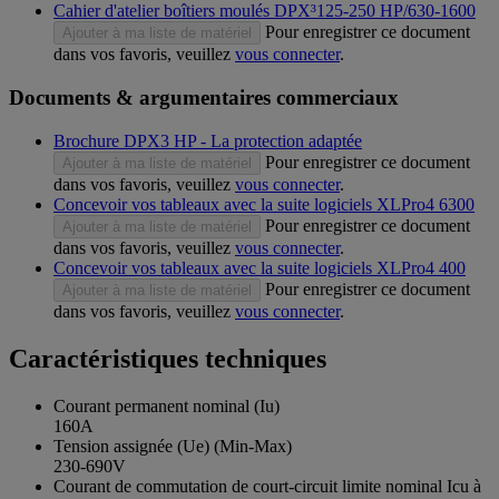
Cahier d'atelier boîtiers moulés DPX³125-250 HP/630-1600
Pour enregistrer ce document
Ajouter à ma liste de matériel
dans vos favoris, veuillez
vous connecter
.
Documents & argumentaires commerciaux
Brochure DPX3 HP - La protection adaptée
Pour enregistrer ce document
Ajouter à ma liste de matériel
dans vos favoris, veuillez
vous connecter
.
Concevoir vos tableaux avec la suite logiciels XLPro4 6300
Pour enregistrer ce document
Ajouter à ma liste de matériel
dans vos favoris, veuillez
vous connecter
.
Concevoir vos tableaux avec la suite logiciels XLPro4 400
Pour enregistrer ce document
Ajouter à ma liste de matériel
dans vos favoris, veuillez
vous connecter
.
Caractéristiques techniques
Courant permanent nominal (Iu)
160A
Tension assignée (Ue) (Min-Max)
230-690V
Courant de commutation de court-circuit limite nominal Icu à