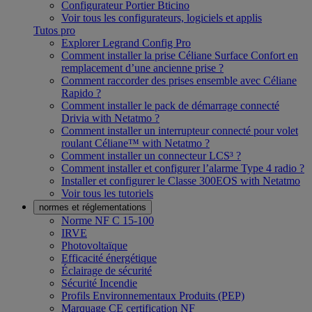
Configurateur Portier Bticino
Voir tous les configurateurs, logiciels et applis
Tutos pro
Explorer Legrand Config Pro
Comment installer la prise Céliane Surface Confort en
remplacement d’une ancienne prise ?
Comment raccorder des prises ensemble avec Céliane
Rapido ?
Comment installer le pack de démarrage connecté
Drivia with Netatmo ?
Comment installer un interrupteur connecté pour volet
roulant Céliane™ with Netatmo ?
Comment installer un connecteur LCS³ ?
Comment installer et configurer l’alarme Type 4 radio ?
Installer et configurer le Classe 300EOS with Netatmo
Voir tous les tutoriels
normes et réglementations
Norme NF C 15-100
IRVE
Photovoltaïque
Efficacité énergétique
Éclairage de sécurité
Sécurité Incendie
Profils Environnementaux Produits (PEP)
Marquage CE certification NF