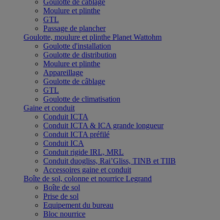
Goulotte de câblage
Moulure et plinthe
GTL
Passage de plancher
Goulotte, moulure et plinthe Planet Wattohm
Goulotte d'installation
Goulotte de distribution
Moulure et plinthe
Appareillage
Goulotte de câblage
GTL
Goulotte de climatisation
Gaine et conduit
Conduit ICTA
Conduit ICTA & ICA grande longueur
Conduit ICTA préfilé
Conduit ICA
Conduit rigide IRL, MRL
Conduit duogliss, Rai’Gliss, TINB et TIIB
Accessoires gaine et conduit
Boîte de sol, colonne et nourrice Legrand
Boîte de sol
Prise de sol
Equipement du bureau
Bloc nourrice