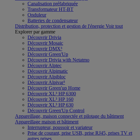
Canalisation préfabriquée
Transformateur HT-BT
Onduleur
Batteries de condensateur
Distribution, protection et gestion de l'énergie
Voir tout
Explorer par gamme
Découvrir Drivia
Découvrir Mosaic
Découvrir DMX³
Découvrir Green'Up
Découvrir Drivia with Netatmo
Découvrir Alptec
Découvrir Alpimatic
Découvrir Alpibloc
Découvrir Alpivar³
Découvrir Green'up Home
Découvrir XL³ HP 6300
Découvrir XL³ HP 160
Découvrir XL³ HP 630
Découvrir Green'Up Control
Appareillage, maison connectée et pilotage du bâtiment
Appareillage maison et bâtiment
Interrupteur, poussoir et variateur
Prise de courant, prise USB, prise RJ45, prises TV et
autres prises