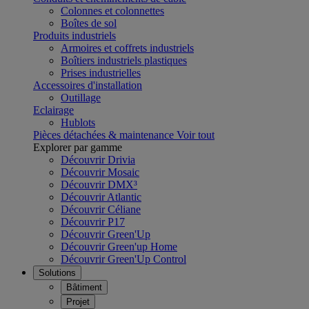
Colonnes et colonnettes
Boîtes de sol
Produits industriels
Armoires et coffrets industriels
Boîtiers industriels plastiques
Prises industrielles
Accessoires d'installation
Outillage
Eclairage
Hublots
Pièces détachées & maintenance
Voir tout
Explorer par gamme
Découvrir Drivia
Découvrir Mosaic
Découvrir DMX³
Découvrir Atlantic
Découvrir Céliane
Découvrir P17
Découvrir Green'Up
Découvrir Green'up Home
Découvrir Green'Up Control
Solutions
Bâtiment
Projet