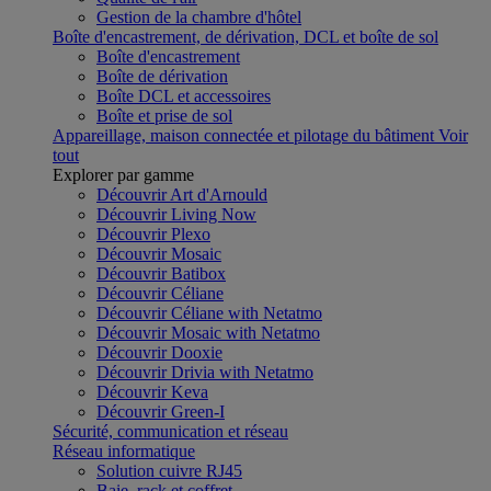
Gestion de la chambre d'hôtel
Boîte d'encastrement, de dérivation, DCL et boîte de sol
Boîte d'encastrement
Boîte de dérivation
Boîte DCL et accessoires
Boîte et prise de sol
Appareillage, maison connectée et pilotage du bâtiment
Voir
tout
Explorer par gamme
Découvrir Art d'Arnould
Découvrir Living Now
Découvrir Plexo
Découvrir Mosaic
Découvrir Batibox
Découvrir Céliane
Découvrir Céliane with Netatmo
Découvrir Mosaic with Netatmo
Découvrir Dooxie
Découvrir Drivia with Netatmo
Découvrir Keva
Découvrir Green-I
Sécurité, communication et réseau
Réseau informatique
Solution cuivre RJ45
Baie, rack et coffret