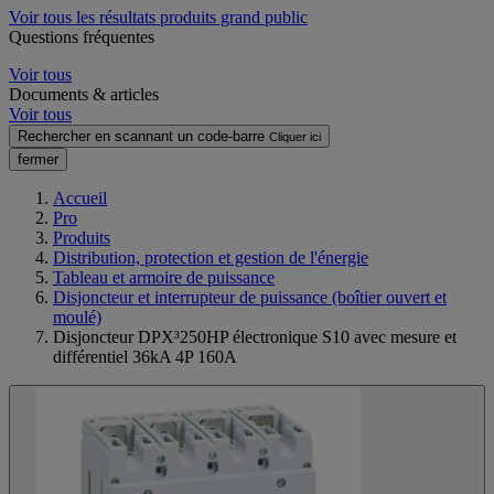
Voir tous les résultats produits grand public
Questions fréquentes
Voir tous
Documents & articles
Voir tous
Rechercher en scannant un code-barre
Cliquer ici
fermer
Accueil
Pro
Produits
Distribution, protection et gestion de l'énergie
Tableau et armoire de puissance
Disjoncteur et interrupteur de puissance (boîtier ouvert et
moulé)
Disjoncteur DPX³250HP électronique S10 avec mesure et
différentiel 36kA 4P 160A