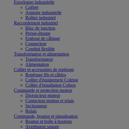
Enveloppe industrielle
Coffret
Armoire industrielle
Boîtier industriel
Raccordement industriel
Bloc de jonction
Presse-étoupe
Embout de câblage
Connecteur
Conduit flexible
Transformateur et alimentation
Transformateur
Alimentation
Collier et accessoires de repérage
Repérage fils et câbles
Collier d'équipement Colring
Collier d'installation Colson
Commande et protection moteur
Disjoncteur moteur
Contacteur moteur et relais
Sectionneur
Relais
Commande, bouton et signalisation
Bouton et boîte à boutons
Avertisseur sonore