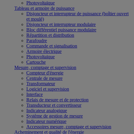
Photovoltaïque
Tableau et armoire de puissance
Disjoncteur et interrupteur de puissance (boîtier ouvert
et moulé)
Disjoncteur et interrupteur modulaire
Bloc différentiel puissance modulaire
Répartition et distribution
Parafoudre
Commande et signalisation
Armoire électrique
Photovoltaïque
Cartouche
Mesure, comptage et supervision
Compteur d'énergie
Centrale de mesure
Transformateur
Logiciel et supervision
Interface
Relais de mesure et de protection
Transducteur et convertisseur
Indicateur analogique
Système de gestion de mesure
Indicateur numérique
Accessoires mesure, comptage et supervision
Acheminement et qualité de l'énergie