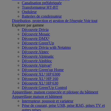
Canalisation préfabriquée
Transformateur HT-BT
Onduleur
Batteries de condensateur
Distribution, protection et gestion de l'énergie
Voir tout
Explorer par gamme
Découvrir Drivia
Découvrir Mosaic
Découvrir DMX³
Découvrir Green'Up
Découvrir Drivia with Netatmo
Découvrir Alptec
Découvrir Alpimatic
Découvrir Alpibloc
Découvrir Alpivar³
Découvrir Green'up Home
Découvrir XL³ HP 6300
Découvrir XL³ HP 160
Découvrir XL³ HP 630
Découvrir Green'Up Control
Appareillage, maison connectée et pilotage du bâtiment
Appareillage maison et bâtiment
Interrupteur, poussoir et variateur
Prise de courant, prise USB, prise RJ45, prises TV et
autres prises