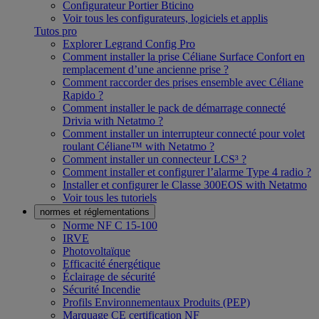
Configurateur Portier Bticino
Voir tous les configurateurs, logiciels et applis
Tutos pro
Explorer Legrand Config Pro
Comment installer la prise Céliane Surface Confort en
remplacement d’une ancienne prise ?
Comment raccorder des prises ensemble avec Céliane
Rapido ?
Comment installer le pack de démarrage connecté
Drivia with Netatmo ?
Comment installer un interrupteur connecté pour volet
roulant Céliane™ with Netatmo ?
Comment installer un connecteur LCS³ ?
Comment installer et configurer l’alarme Type 4 radio ?
Installer et configurer le Classe 300EOS with Netatmo
Voir tous les tutoriels
normes et réglementations
Norme NF C 15-100
IRVE
Photovoltaïque
Efficacité énergétique
Éclairage de sécurité
Sécurité Incendie
Profils Environnementaux Produits (PEP)
Marquage CE certification NF