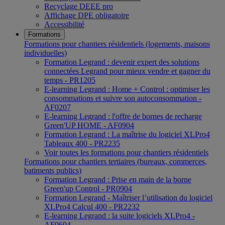
Recyclage DEEE pro
Affichage DPE obligatoire
Accessibilité
Formations
Formations pour chantiers résidentiels (logements, maisons
individuelles)
Formation Legrand : devenir expert des solutions
connectées Legrand pour mieux vendre et gagner du
temps - PR1205
E-learning Legrand : Home + Control : optimiser les
consommations et suivre son autoconsommation -
AF0207
E-learning Legrand : l'offre de bornes de recharge
Green'UP HOME - AF0904
Formation Legrand : La maîtrise du logiciel XLPro4
Tableaux 400 - PR2235
Voir toutes les formations pour chantiers résidentiels
Formations pour chantiers tertiaires (bureaux, commerces,
batiments publics)
Formation Legrand : Prise en main de la borne
Green'up Control - PR0904
Formation Legrand - Maîtriser l’utilisation du logiciel
XLPro4 Calcul 400 - PR2232
E-learning Legrand : la suite logiciels XLPro4 -
AF0604