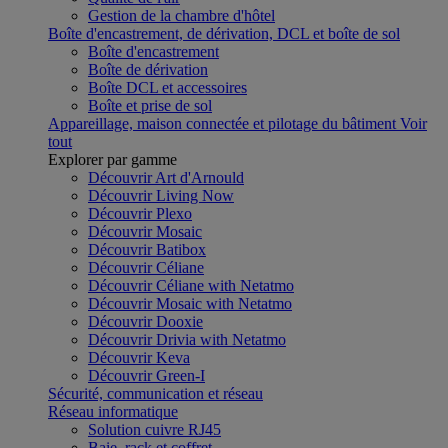
Gestion de la chambre d'hôtel
Boîte d'encastrement, de dérivation, DCL et boîte de sol
Boîte d'encastrement
Boîte de dérivation
Boîte DCL et accessoires
Boîte et prise de sol
Appareillage, maison connectée et pilotage du bâtiment
Voir
tout
Explorer par gamme
Découvrir Art d'Arnould
Découvrir Living Now
Découvrir Plexo
Découvrir Mosaic
Découvrir Batibox
Découvrir Céliane
Découvrir Céliane with Netatmo
Découvrir Mosaic with Netatmo
Découvrir Dooxie
Découvrir Drivia with Netatmo
Découvrir Keva
Découvrir Green-I
Sécurité, communication et réseau
Réseau informatique
Solution cuivre RJ45
Baie, rack et coffret