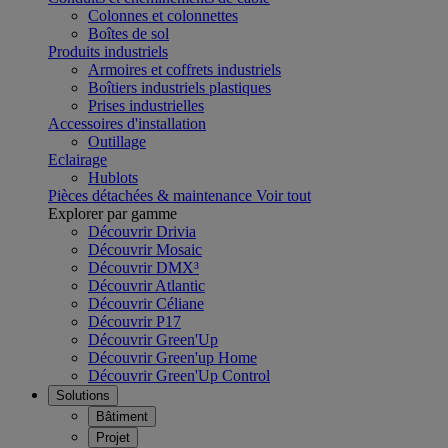
Colonnes et colonnettes
Boîtes de sol
Produits industriels
Armoires et coffrets industriels
Boîtiers industriels plastiques
Prises industrielles
Accessoires d'installation
Outillage
Eclairage
Hublots
Pièces détachées & maintenance
Voir tout
Explorer par gamme
Découvrir Drivia
Découvrir Mosaic
Découvrir DMX³
Découvrir Atlantic
Découvrir Céliane
Découvrir P17
Découvrir Green'Up
Découvrir Green'up Home
Découvrir Green'Up Control
Solutions
Bâtiment
Projet