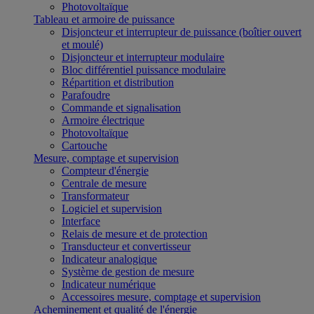
Photovoltaïque
Tableau et armoire de puissance
Disjoncteur et interrupteur de puissance (boîtier ouvert
et moulé)
Disjoncteur et interrupteur modulaire
Bloc différentiel puissance modulaire
Répartition et distribution
Parafoudre
Commande et signalisation
Armoire électrique
Photovoltaïque
Cartouche
Mesure, comptage et supervision
Compteur d'énergie
Centrale de mesure
Transformateur
Logiciel et supervision
Interface
Relais de mesure et de protection
Transducteur et convertisseur
Indicateur analogique
Système de gestion de mesure
Indicateur numérique
Accessoires mesure, comptage et supervision
Acheminement et qualité de l'énergie