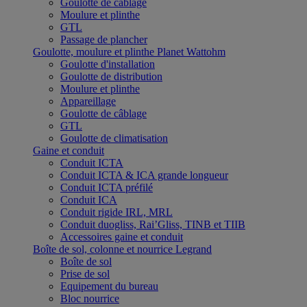
Goulotte de câblage
Moulure et plinthe
GTL
Passage de plancher
Goulotte, moulure et plinthe Planet Wattohm
Goulotte d'installation
Goulotte de distribution
Moulure et plinthe
Appareillage
Goulotte de câblage
GTL
Goulotte de climatisation
Gaine et conduit
Conduit ICTA
Conduit ICTA & ICA grande longueur
Conduit ICTA préfilé
Conduit ICA
Conduit rigide IRL, MRL
Conduit duogliss, Rai’Gliss, TINB et TIIB
Accessoires gaine et conduit
Boîte de sol, colonne et nourrice Legrand
Boîte de sol
Prise de sol
Equipement du bureau
Bloc nourrice