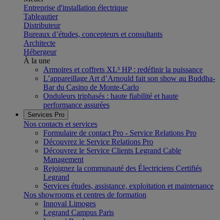
Entreprise d'installation électrique
Tableautier
Distributeur
Bureaux d’études, concepteurs et consultants
Architecte
Hébergeur
À la une
Armoires et coffrets XL³ HP : redéfinir la puissance
L’appareillage Art d’Arnould fait son show au Buddha-
Bar du Casino de Monte-Carlo
Onduleurs triphasés : haute fiabilité et haute
performance assurées
Services Pro
Nos contacts et services
Formulaire de contact Pro - Service Relations Pro
Découvrez le Service Relations Pro
Découvrez le Service Clients Legrand Cable
Management
Rejoignez la communauté des Électriciens Certifiés
Legrand
Services études, assistance, exploitation et maintenance
Nos showrooms et centres de formation
Innoval Limoges
Legrand Campus Paris