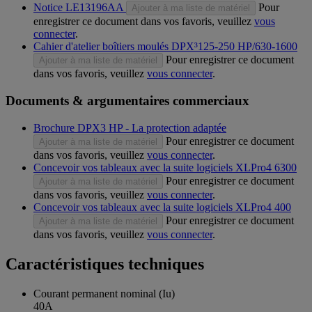
Notice LE13196AA
Pour
Ajouter à ma liste de matériel
enregistrer ce document dans vos favoris, veuillez
vous
connecter
.
Cahier d'atelier boîtiers moulés DPX³125-250 HP/630-1600
Pour enregistrer ce document
Ajouter à ma liste de matériel
dans vos favoris, veuillez
vous connecter
.
Documents & argumentaires commerciaux
Brochure DPX3 HP - La protection adaptée
Pour enregistrer ce document
Ajouter à ma liste de matériel
dans vos favoris, veuillez
vous connecter
.
Concevoir vos tableaux avec la suite logiciels XLPro4 6300
Pour enregistrer ce document
Ajouter à ma liste de matériel
dans vos favoris, veuillez
vous connecter
.
Concevoir vos tableaux avec la suite logiciels XLPro4 400
Pour enregistrer ce document
Ajouter à ma liste de matériel
dans vos favoris, veuillez
vous connecter
.
Caractéristiques techniques
Courant permanent nominal (Iu)
40A