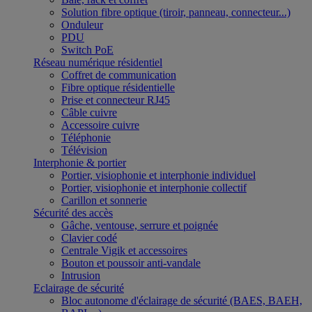
Solution fibre optique (tiroir, panneau, connecteur...)
Onduleur
PDU
Switch PoE
Réseau numérique résidentiel
Coffret de communication
Fibre optique résidentielle
Prise et connecteur RJ45
Câble cuivre
Accessoire cuivre
Téléphonie
Télévision
Interphonie & portier
Portier, visiophonie et interphonie individuel
Portier, visiophonie et interphonie collectif
Carillon et sonnerie
Sécurité des accès
Gâche, ventouse, serrure et poignée
Clavier codé
Centrale Vigik et accessoires
Bouton et poussoir anti-vandale
Intrusion
Eclairage de sécurité
Bloc autonome d'éclairage de sécurité (BAES, BAEH,