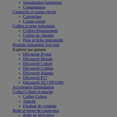
Signalisation lumineuse
Commutateur
Cartouche et coupe-circuit
Cartouches
Coupe-circuit
Coffret et prise industriels
Coffret d'équipement
Coffret de chantier
Prise et fiche industrielle
Produits industriels
Voir tout
Explorer par gamme
Découvrir Hypra
Découvrir Mosaic
Découvrir Colson
Découvrir Colring
Découvrir Atlantic
Découvrir P17
Découvrir XL³ HP 6300
Accessoires d'installation
Collier Colson et attache
Collier Colson
Attache
Fixation de conduits
Boîte et borne de connexion
Boîte de dérivation