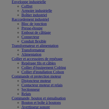
Enveloppe industrielle
Coffret
Armoire industrielle
Boîtier industriel
Raccordement industriel
Bloc de jonction
Presse-étoupe
Embout de câblage
Connecteur
Conduit flexible
Transformateur et alimentation
Transformateur
Alimentation
Collier et accessoires de repérage
Repérage fils et câbles
Collier d'équipement Colring
Collier d'installation Colson
Commande et protection moteur
Disjoncteur moteur
Contacteur moteur et relais
Sectionneur
Relais
Commande, bouton et signalisation
Bouton et boîte à boutons
Avertisseur sonore