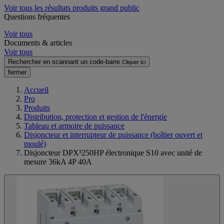
Voir tous les résultats produits grand public
Questions fréquentes
Voir tous
Documents & articles
Voir tous
Rechercher en scannant un code-barre
Cliquer ici
fermer
Accueil
Pro
Produits
Distribution, protection et gestion de l'énergie
Tableau et armoire de puissance
Disjoncteur et interrupteur de puissance (boîtier ouvert et
moulé)
Disjoncteur DPX³250HP électronique S10 avec unité de
mesure 36kA 4P 40A