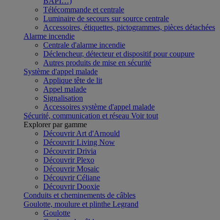
BAPI…)
Télécommande et centrale
Luminaire de secours sur source centrale
Accessoires, étiquettes, pictogrammes, pièces détachées
Alarme incendie
Centrale d'alarme incendie
Déclencheur, détecteur et dispositif pour coupure
Autres produits de mise en sécurité
Système d'appel malade
Applique tête de lit
Appel malade
Signalisation
Accessoires système d'appel malade
Sécurité, communication et réseau
Voir tout
Explorer par gamme
Découvrir Art d'Arnould
Découvrir Living Now
Découvrir Drivia
Découvrir Plexo
Découvrir Mosaic
Découvrir Céliane
Découvrir Dooxie
Conduits et cheminements de câbles
Goulotte, moulure et plinthe Legrand
Goulotte