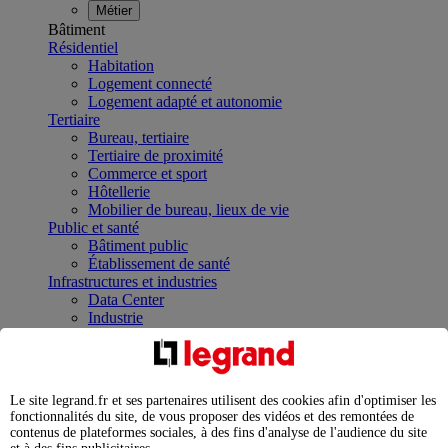
Métier
Bâtiment
Résidentiel
Habitation
Logement connecté
Logement adapté et autonomie
Tertiaire
Bureau, tertiaire
Tertiaire de proximité
Commerce et sport
Hôtellerie
Mobilier de bureau, lieux de vie
Public et santé
Bâtiment public
Établissement de santé
Infrastructures et industries
Data Center
Industrie
Infrastructures
À la une
Contrôler et planifier le fonctionnement des appareils
électriques avec le contacteur connecté
Le site legrand.fr et ses partenaires utilisent des cookies afin d'optimiser les
Répartir et optimiser son tableau électrique
fonctionnalités du site, de vous proposer des vidéos et des remontées de
Legrand Data Center Solutions : concentrer les
contenus de plateformes sociales, à des fins d'analyse de l'audience du site
expertises au service de vos performances