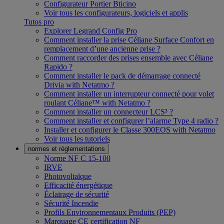
Configurateur Portier Bticino
Voir tous les configurateurs, logiciels et applis
Tutos pro
Explorer Legrand Config Pro
Comment installer la prise Céliane Surface Confort en
remplacement d’une ancienne prise ?
Comment raccorder des prises ensemble avec Céliane
Rapido ?
Comment installer le pack de démarrage connecté
Drivia with Netatmo ?
Comment installer un interrupteur connecté pour volet
roulant Céliane™ with Netatmo ?
Comment installer un connecteur LCS³ ?
Comment installer et configurer l’alarme Type 4 radio ?
Installer et configurer le Classe 300EOS with Netatmo
Voir tous les tutoriels
normes et réglementations
Norme NF C 15-100
IRVE
Photovoltaïque
Efficacité énergétique
Éclairage de sécurité
Sécurité Incendie
Profils Environnementaux Produits (PEP)
Marquage CE certification NF