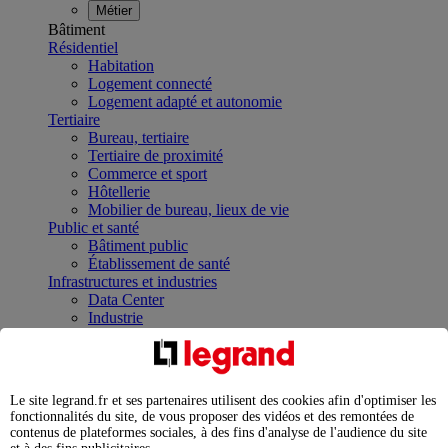
Métier
Bâtiment
Résidentiel
Habitation
Logement connecté
Logement adapté et autonomie
Tertiaire
Bureau, tertiaire
Tertiaire de proximité
Commerce et sport
Hôtellerie
Mobilier de bureau, lieux de vie
Public et santé
Bâtiment public
Établissement de santé
Infrastructures et industries
Data Center
Industrie
Infrastructures
À la une
Contrôler et planifier le fonctionnement des appareils
électriques avec le contacteur connecté
Le site legrand.fr et ses partenaires utilisent des cookies afin d'optimiser les
Répartir et optimiser son tableau électrique
fonctionnalités du site, de vous proposer des vidéos et des remontées de
Legrand Data Center Solutions : concentrer les
contenus de plateformes sociales, à des fins d'analyse de l'audience du site
expertises au service de vos performances