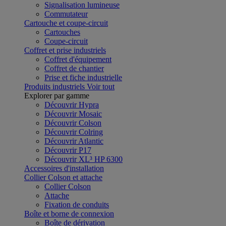
Signalisation lumineuse
Commutateur
Cartouche et coupe-circuit
Cartouches
Coupe-circuit
Coffret et prise industriels
Coffret d'équipement
Coffret de chantier
Prise et fiche industrielle
Produits industriels
Voir tout
Explorer par gamme
Découvrir Hypra
Découvrir Mosaic
Découvrir Colson
Découvrir Colring
Découvrir Atlantic
Découvrir P17
Découvrir XL³ HP 6300
Accessoires d'installation
Collier Colson et attache
Collier Colson
Attache
Fixation de conduits
Boîte et borne de connexion
Boîte de dérivation