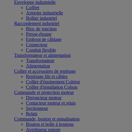
Enveloppe industrielle
Coffret
Armoire industrielle
Boîtier industriel
Raccordement industriel
Bloc de jonction
Presse-étoupe
Embout de câblage
Connecteur
Conduit flexible
Transformateur et alimentation
Transformateur
Alimentation
Collier et accessoires de repérage
Repérage fils et câbles
Collier d'équipement Colring
Collier d'installation Colson
Commande et protection moteur
Disjoncteur moteur
Contacteur moteur et relais
Sectionneur
Relais
Commande, bouton et signalisation
Bouton et boîte à boutons
Avertisseur sonore