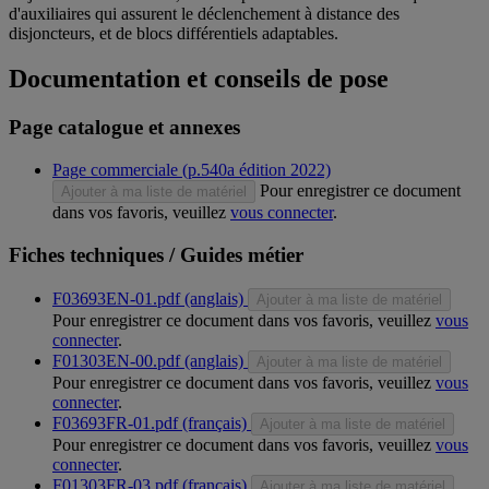
d'auxiliaires qui assurent le déclenchement à distance des
disjoncteurs, et de blocs différentiels adaptables.
Documentation et conseils de pose
Page catalogue et annexes
Page commerciale (p.540a édition 2022)
Pour enregistrer ce document
Ajouter à ma liste de matériel
dans vos favoris, veuillez
vous connecter
.
Fiches techniques / Guides métier
F03693EN-01.pdf (anglais)
Ajouter à ma liste de matériel
Pour enregistrer ce document dans vos favoris, veuillez
vous
connecter
.
F01303EN-00.pdf (anglais)
Ajouter à ma liste de matériel
Pour enregistrer ce document dans vos favoris, veuillez
vous
connecter
.
F03693FR-01.pdf (français)
Ajouter à ma liste de matériel
Pour enregistrer ce document dans vos favoris, veuillez
vous
connecter
.
F01303FR-03.pdf (français)
Ajouter à ma liste de matériel