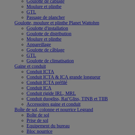
Goulotte de câblage
Moulure et plinthe
GTL
Passage de plancher
Goulotte, moulure et plinthe Planet Wattohm
Goulotte d'installation
Goulotte de distribution
Moulure et plinthe
Appareillage
Goulotte de câblage
GTL
Goulotte de climatisation
Gaine et conduit
Conduit ICTA
Conduit ICTA & ICA grande longueur
Conduit ICTA préfilé
Conduit ICA
Conduit rigide IRL, MRL
Conduit duogliss, Rai’Gliss, TINB et TIIB
Accessoires gaine et conduit
Boîte de sol, colonne et nourrice Legrand
Boîte de sol
Prise de sol
Equipement du bureau
Bloc nourrice