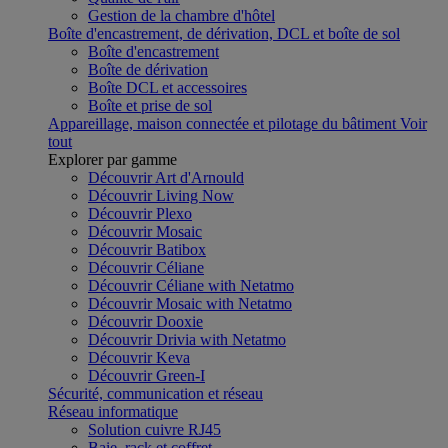
Gestion de la chambre d'hôtel
Boîte d'encastrement, de dérivation, DCL et boîte de sol
Boîte d'encastrement
Boîte de dérivation
Boîte DCL et accessoires
Boîte et prise de sol
Appareillage, maison connectée et pilotage du bâtiment
Voir
tout
Explorer par gamme
Découvrir Art d'Arnould
Découvrir Living Now
Découvrir Plexo
Découvrir Mosaic
Découvrir Batibox
Découvrir Céliane
Découvrir Céliane with Netatmo
Découvrir Mosaic with Netatmo
Découvrir Dooxie
Découvrir Drivia with Netatmo
Découvrir Keva
Découvrir Green-I
Sécurité, communication et réseau
Réseau informatique
Solution cuivre RJ45
Baie, rack et coffret