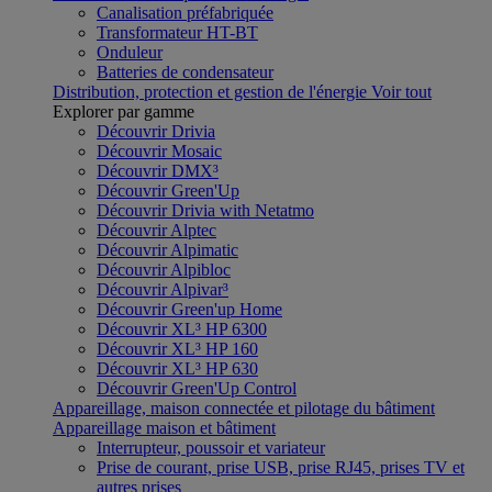
Canalisation préfabriquée
Transformateur HT-BT
Onduleur
Batteries de condensateur
Distribution, protection et gestion de l'énergie
Voir tout
Explorer par gamme
Découvrir Drivia
Découvrir Mosaic
Découvrir DMX³
Découvrir Green'Up
Découvrir Drivia with Netatmo
Découvrir Alptec
Découvrir Alpimatic
Découvrir Alpibloc
Découvrir Alpivar³
Découvrir Green'up Home
Découvrir XL³ HP 6300
Découvrir XL³ HP 160
Découvrir XL³ HP 630
Découvrir Green'Up Control
Appareillage, maison connectée et pilotage du bâtiment
Appareillage maison et bâtiment
Interrupteur, poussoir et variateur
Prise de courant, prise USB, prise RJ45, prises TV et
autres prises