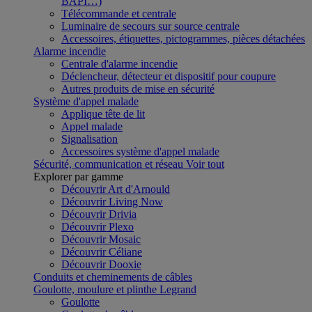
BAPI…)
Télécommande et centrale
Luminaire de secours sur source centrale
Accessoires, étiquettes, pictogrammes, pièces détachées
Alarme incendie
Centrale d'alarme incendie
Déclencheur, détecteur et dispositif pour coupure
Autres produits de mise en sécurité
Système d'appel malade
Applique tête de lit
Appel malade
Signalisation
Accessoires système d'appel malade
Sécurité, communication et réseau
Voir tout
Explorer par gamme
Découvrir Art d'Arnould
Découvrir Living Now
Découvrir Drivia
Découvrir Plexo
Découvrir Mosaic
Découvrir Céliane
Découvrir Dooxie
Conduits et cheminements de câbles
Goulotte, moulure et plinthe Legrand
Goulotte