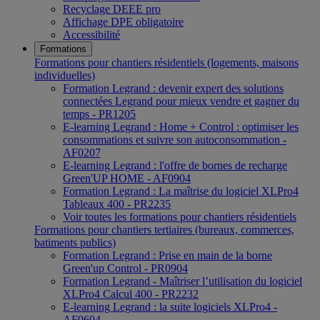
Recyclage DEEE pro
Affichage DPE obligatoire
Accessibilité
Formations
Formations pour chantiers résidentiels (logements, maisons
individuelles)
Formation Legrand : devenir expert des solutions
connectées Legrand pour mieux vendre et gagner du
temps - PR1205
E-learning Legrand : Home + Control : optimiser les
consommations et suivre son autoconsommation -
AF0207
E-learning Legrand : l'offre de bornes de recharge
Green'UP HOME - AF0904
Formation Legrand : La maîtrise du logiciel XLPro4
Tableaux 400 - PR2235
Voir toutes les formations pour chantiers résidentiels
Formations pour chantiers tertiaires (bureaux, commerces,
batiments publics)
Formation Legrand : Prise en main de la borne
Green'up Control - PR0904
Formation Legrand - Maîtriser l’utilisation du logiciel
XLPro4 Calcul 400 - PR2232
E-learning Legrand : la suite logiciels XLPro4 -
AF0604