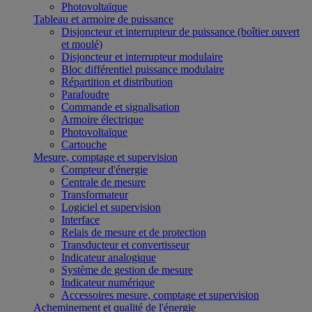
Photovoltaïque
Tableau et armoire de puissance
Disjoncteur et interrupteur de puissance (boîtier ouvert
et moulé)
Disjoncteur et interrupteur modulaire
Bloc différentiel puissance modulaire
Répartition et distribution
Parafoudre
Commande et signalisation
Armoire électrique
Photovoltaïque
Cartouche
Mesure, comptage et supervision
Compteur d'énergie
Centrale de mesure
Transformateur
Logiciel et supervision
Interface
Relais de mesure et de protection
Transducteur et convertisseur
Indicateur analogique
Système de gestion de mesure
Indicateur numérique
Accessoires mesure, comptage et supervision
Acheminement et qualité de l'énergie