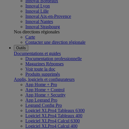
Innoval Bordeaux
Innoval Lyon
Innoval Lille
Innoval Aix-en-Provence
Innoval Nantes
Innoval Strasbourg
Nos directions régionales
Carte
Contacter une direction régionale
Outils
Documentations et guides
Documentation professionnelle
Magazines Réponses
Voir toute la doc
Produits supprimés
Applis, logiciels et configurateurs
App Home + Pro
App Home + Control
App Home + Security
App Legrand Pro
Legrand Config Pro
Logiciel XLPro4 Tableaux 6300
Logiciel XLPro4 Tableaux 400
Logiciel XLPro4 Calcul 6300
Logiciel XLPro4 Calcul 400