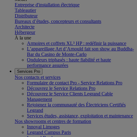
Entreprise d'installation électrique
Tableautier
Distributeur
Bureaux d’études, concepteurs et consultants
Architecte
Hébergeur
À la une
Armoires et coffrets XL³ HP : redéfinir la puissance
L’appareillage Art d’Arnould fait son show au Buddha-
Bar du Casino de Monte-Carlo
Onduleurs triphasés : haute fiabilité et haute
performance assurées
Services Pro
Nos contacts et services
Formulaire de contact Pro - Service Relations Pro
Découvrez le Service Relations Pro
Découvrez le Service Clients Legrand Cable
Management
Rejoignez la communauté des Électriciens Certifiés
Legrand
Services études, assistance, exploitation et maintenance
Nos showrooms et centres de formation
Innoval Limoges
Legrand Campus Paris