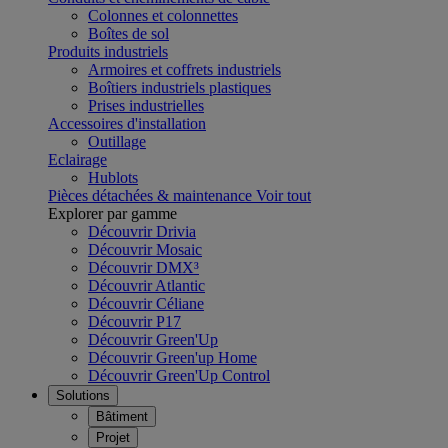
Colonnes et colonnettes
Boîtes de sol
Produits industriels
Armoires et coffrets industriels
Boîtiers industriels plastiques
Prises industrielles
Accessoires d'installation
Outillage
Eclairage
Hublots
Pièces détachées & maintenance
Voir tout
Explorer par gamme
Découvrir Drivia
Découvrir Mosaic
Découvrir DMX³
Découvrir Atlantic
Découvrir Céliane
Découvrir P17
Découvrir Green'Up
Découvrir Green'up Home
Découvrir Green'Up Control
Solutions
Bâtiment
Projet