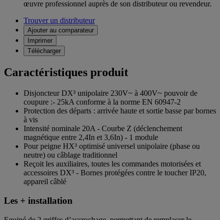
œuvre professionnel auprès de son distributeur ou revendeur.
Trouver un distributeur
Ajouter au comparateur
Imprimer
Télécharger
Caractéristiques produit
Disjoncteur DX³ unipolaire 230V~ à 400V~ pouvoir de
coupure :- 25kA conforme à la norme EN 60947-2
Protection des départs : arrivée haute et sortie basse par bornes
à vis
Intensité nominale 20A - Courbe Z (déclenchement
magnétique entre 2,4In et 3,6In) - 1 module
Pour peigne HX³ optimisé universel unipolaire (phase ou
neutre) ou câblage traditionnel
Reçoit les auxiliaires, toutes les commandes motorisées et
accessoires DX³ - Bornes protégées contre le toucher IP20,
appareil câblé
Les + installation
Equipé de 2 griffes d’accrochage, permettant de remplacer le