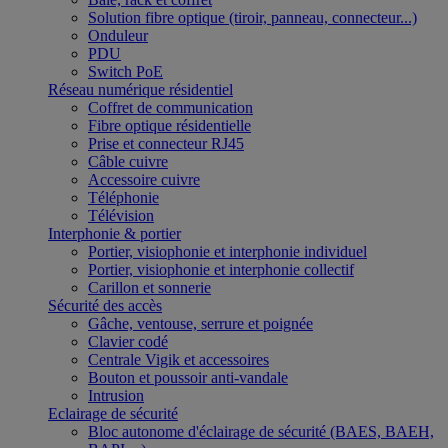
Solution fibre optique (tiroir, panneau, connecteur...)
Onduleur
PDU
Switch PoE
Réseau numérique résidentiel
Coffret de communication
Fibre optique résidentielle
Prise et connecteur RJ45
Câble cuivre
Accessoire cuivre
Téléphonie
Télévision
Interphonie & portier
Portier, visiophonie et interphonie individuel
Portier, visiophonie et interphonie collectif
Carillon et sonnerie
Sécurité des accès
Gâche, ventouse, serrure et poignée
Clavier codé
Centrale Vigik et accessoires
Bouton et poussoir anti-vandale
Intrusion
Eclairage de sécurité
Bloc autonome d'éclairage de sécurité (BAES, BAEH,