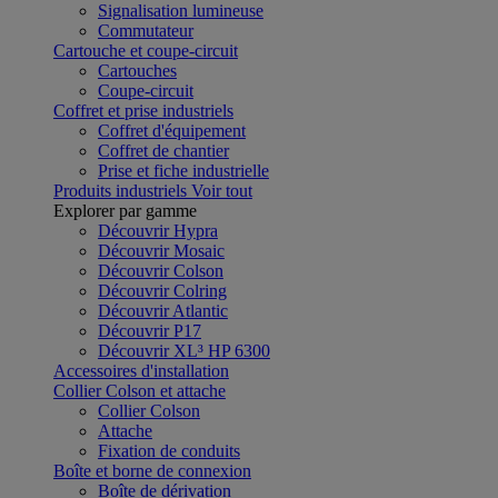
Signalisation lumineuse
Commutateur
Cartouche et coupe-circuit
Cartouches
Coupe-circuit
Coffret et prise industriels
Coffret d'équipement
Coffret de chantier
Prise et fiche industrielle
Produits industriels
Voir tout
Explorer par gamme
Découvrir Hypra
Découvrir Mosaic
Découvrir Colson
Découvrir Colring
Découvrir Atlantic
Découvrir P17
Découvrir XL³ HP 6300
Accessoires d'installation
Collier Colson et attache
Collier Colson
Attache
Fixation de conduits
Boîte et borne de connexion
Boîte de dérivation