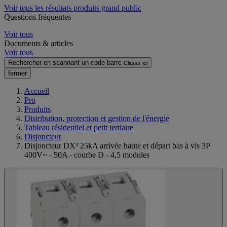
Voir tous les résultats produits grand public
Questions fréquentes
Voir tous
Documents & articles
Voir tous
Rechercher en scannant un code-barre
Cliquer ici
fermer
Accueil
Pro
Produits
Distribution, protection et gestion de l'énergie
Tableau résidentiel et petit tertiaire
Disjoncteur
Disjoncteur DX³ 25kA arrivée haute et départ bas à vis 3P
400V~ - 50A - courbe D - 4,5 modules