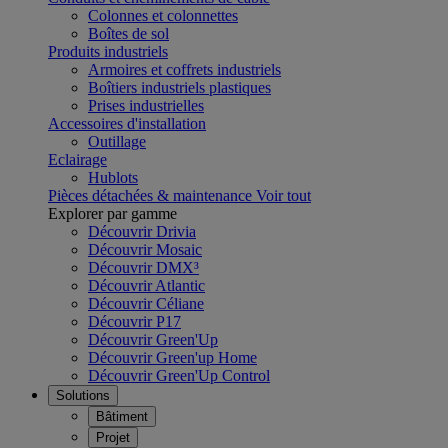
Colonnes et colonnettes
Boîtes de sol
Produits industriels
Armoires et coffrets industriels
Boîtiers industriels plastiques
Prises industrielles
Accessoires d'installation
Outillage
Eclairage
Hublots
Pièces détachées & maintenance
Voir tout
Explorer par gamme
Découvrir Drivia
Découvrir Mosaic
Découvrir DMX³
Découvrir Atlantic
Découvrir Céliane
Découvrir P17
Découvrir Green'Up
Découvrir Green'up Home
Découvrir Green'Up Control
Solutions
Bâtiment
Projet