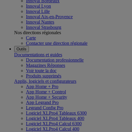
Innoval Bordeaux
Innoval Lyon
Innoval Lille
Innoval Aix-en-Provence
Innoval Nantes
Innoval Strasbourg
Nos directions régionales
Carte
Contacter une direction régionale
Outils
Documentations et guides
Documentation professionnelle
Magazines Réponses
Voir toute la doc
Produits supprimés
Applis, logiciels et configurateurs
App Home + Pro
App Home + Control
App Home + Security
App Legrand Pro
Legrand Config Pro
Logiciel XLPro4 Tableaux 6300
Logiciel XLPro4 Tableaux 400
Logiciel XLPro4 Calcul 6300
Logiciel XLPro4 Calcul 400