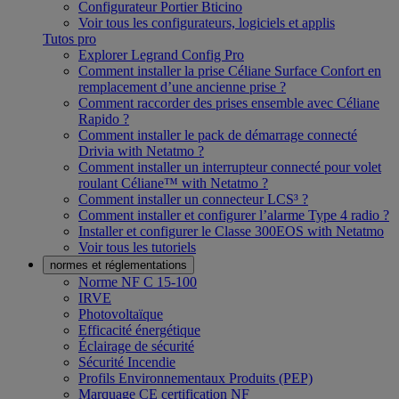
Configurateur Portier Bticino
Voir tous les configurateurs, logiciels et applis
Tutos pro
Explorer Legrand Config Pro
Comment installer la prise Céliane Surface Confort en
remplacement d’une ancienne prise ?
Comment raccorder des prises ensemble avec Céliane
Rapido ?
Comment installer le pack de démarrage connecté
Drivia with Netatmo ?
Comment installer un interrupteur connecté pour volet
roulant Céliane™ with Netatmo ?
Comment installer un connecteur LCS³ ?
Comment installer et configurer l’alarme Type 4 radio ?
Installer et configurer le Classe 300EOS with Netatmo
Voir tous les tutoriels
normes et réglementations
Norme NF C 15-100
IRVE
Photovoltaïque
Efficacité énergétique
Éclairage de sécurité
Sécurité Incendie
Profils Environnementaux Produits (PEP)
Marquage CE certification NF