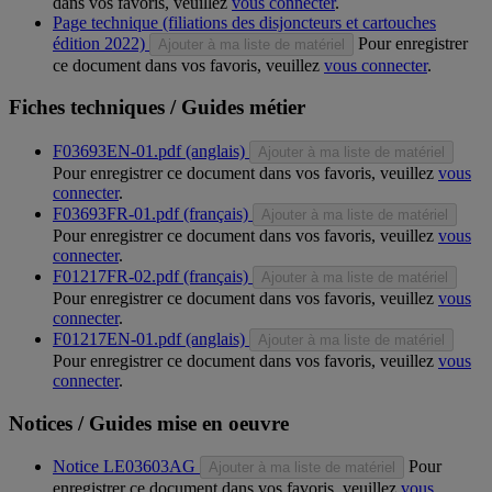
dans vos favoris, veuillez
vous connecter
.
Page technique (filiations des disjoncteurs et cartouches
édition 2022)
Pour enregistrer
Ajouter à ma liste de matériel
ce document dans vos favoris, veuillez
vous connecter
.
Fiches techniques / Guides métier
F03693EN-01.pdf (anglais)
Ajouter à ma liste de matériel
Pour enregistrer ce document dans vos favoris, veuillez
vous
connecter
.
F03693FR-01.pdf (français)
Ajouter à ma liste de matériel
Pour enregistrer ce document dans vos favoris, veuillez
vous
connecter
.
F01217FR-02.pdf (français)
Ajouter à ma liste de matériel
Pour enregistrer ce document dans vos favoris, veuillez
vous
connecter
.
F01217EN-01.pdf (anglais)
Ajouter à ma liste de matériel
Pour enregistrer ce document dans vos favoris, veuillez
vous
connecter
.
Notices / Guides mise en oeuvre
Notice LE03603AG
Pour
Ajouter à ma liste de matériel
enregistrer ce document dans vos favoris, veuillez
vous