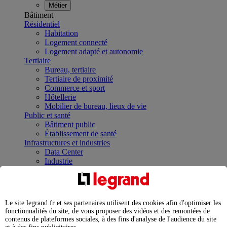
Métier
Bâtiment
Résidentiel
Habitation
Logement connecté
Logement adapté et autonomie
Tertiaire
Bureau, tertiaire
Tertiaire de proximité
Commerce et sport
Hôtellerie
Mobilier de bureau, lieux de vie
Public et santé
Bâtiment public
Établissement de santé
Infrastructures et industries
Data Center
Industrie
Infrastructures
À la une
Contrôler et planifier le fonctionnement des appareils
électriques avec le contacteur connecté
Le site legrand.fr et ses partenaires utilisent des cookies afin d'optimiser les
Répartir et optimiser son tableau électrique
fonctionnalités du site, de vous proposer des vidéos et des remontées de
Legrand Data Center Solutions : concentrer les
contenus de plateformes sociales, à des fins d'analyse de l'audience du site
expertises au service de vos performances