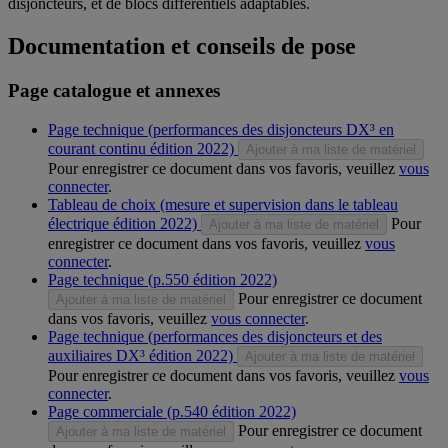
disjoncteurs, et de blocs différentiels adaptables.
Documentation et conseils de pose
Page catalogue et annexes
Page technique (performances des disjoncteurs DX³ en
courant continu édition 2022)
Ajouter à ma liste de matériel
Pour enregistrer ce document dans vos favoris, veuillez
vous
connecter
.
Tableau de choix (mesure et supervision dans le tableau
électrique édition 2022)
Pour
Ajouter à ma liste de matériel
enregistrer ce document dans vos favoris, veuillez
vous
connecter
.
Page technique (p.550 édition 2022)
Pour enregistrer ce document
Ajouter à ma liste de matériel
dans vos favoris, veuillez
vous connecter
.
Page technique (performances des disjoncteurs et des
auxiliaires DX³ édition 2022)
Ajouter à ma liste de matériel
Pour enregistrer ce document dans vos favoris, veuillez
vous
connecter
.
Page commerciale (p.540 édition 2022)
Pour enregistrer ce document
Ajouter à ma liste de matériel