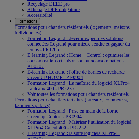
Recyclage DEEE pro
Affichage DPE obligatoire
Accessibilité
Formations
Formations pour chantiers résidentiels (logements, maisons
individuelles)
Formation Legrand : devenir expert des solutions
connectées Legrand pour mieux vendre et gagner du
temps - PR1205
E-learning Legrand : Home + Control : optimiser les
consommations et suivre son autoconsommation -
AF0207
E-learning Legrand : l'offre de bornes de recharge
Green'UP HOME - AF0904
Formation Legrand : La maîtrise du logiciel XLPro4
Tableaux 400 - PR2235
Voir toutes les formations pour chantiers résidentiels
Formations pour chantiers tertiaires (bureaux, commerces,
batiments publics)
Formation Legrand : Prise en main de la borne
Green'up Control - PR0904
Formation Legrand - Maîtriser l’utilisation du logiciel
XLPro4 Calcul 400 - PR2232
E-learning Legrand : la suite logiciels XLPro4 -
AF0604