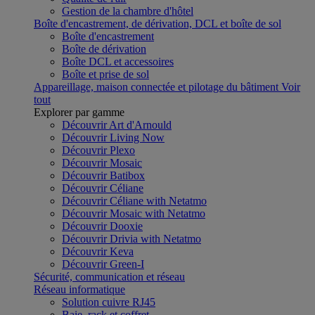
Gestion de la chambre d'hôtel
Boîte d'encastrement, de dérivation, DCL et boîte de sol
Boîte d'encastrement
Boîte de dérivation
Boîte DCL et accessoires
Boîte et prise de sol
Appareillage, maison connectée et pilotage du bâtiment
Voir
tout
Explorer par gamme
Découvrir Art d'Arnould
Découvrir Living Now
Découvrir Plexo
Découvrir Mosaic
Découvrir Batibox
Découvrir Céliane
Découvrir Céliane with Netatmo
Découvrir Mosaic with Netatmo
Découvrir Dooxie
Découvrir Drivia with Netatmo
Découvrir Keva
Découvrir Green-I
Sécurité, communication et réseau
Réseau informatique
Solution cuivre RJ45
Baie, rack et coffret