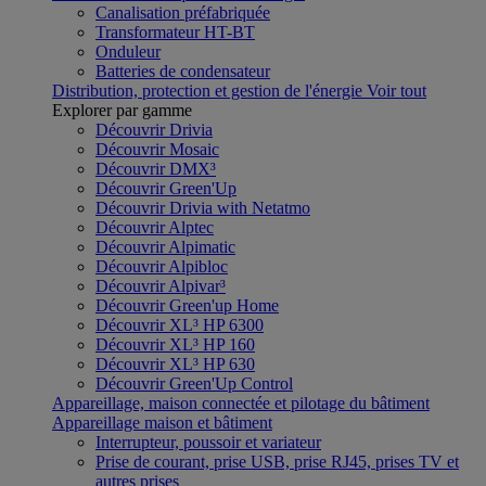
Canalisation préfabriquée
Transformateur HT-BT
Onduleur
Batteries de condensateur
Distribution, protection et gestion de l'énergie
Voir tout
Explorer par gamme
Découvrir Drivia
Découvrir Mosaic
Découvrir DMX³
Découvrir Green'Up
Découvrir Drivia with Netatmo
Découvrir Alptec
Découvrir Alpimatic
Découvrir Alpibloc
Découvrir Alpivar³
Découvrir Green'up Home
Découvrir XL³ HP 6300
Découvrir XL³ HP 160
Découvrir XL³ HP 630
Découvrir Green'Up Control
Appareillage, maison connectée et pilotage du bâtiment
Appareillage maison et bâtiment
Interrupteur, poussoir et variateur
Prise de courant, prise USB, prise RJ45, prises TV et
autres prises