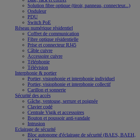
Solution fibre optique (tiroir, panneau, connecteur...)
Onduleur
PDU
Switch PoE
Réseau numérique résidentiel
Coffret de communication
Fibre optique résidentielle
Prise et connecteur RJ45
Câble cuivre
Accessoire cuivre
Téléphonie
Télévision
Interphonie & portier
Portier, visiophonie et interphonie individuel
Portier, visiophonie et interphonie collectif
Carillon et sonnerie
Sécurité des accès
Gâche, ventouse, serrure et poignée
Clavier codé
Centrale Vigik et accessoires
Bouton et poussoir anti-vandale
Intrusion
Eclairage de sécurité
Bloc autonome d'éclairage de sécurité (BAES, BAEH,