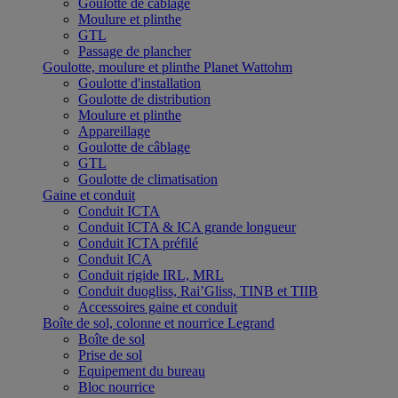
Goulotte de câblage
Moulure et plinthe
GTL
Passage de plancher
Goulotte, moulure et plinthe Planet Wattohm
Goulotte d'installation
Goulotte de distribution
Moulure et plinthe
Appareillage
Goulotte de câblage
GTL
Goulotte de climatisation
Gaine et conduit
Conduit ICTA
Conduit ICTA & ICA grande longueur
Conduit ICTA préfilé
Conduit ICA
Conduit rigide IRL, MRL
Conduit duogliss, Rai’Gliss, TINB et TIIB
Accessoires gaine et conduit
Boîte de sol, colonne et nourrice Legrand
Boîte de sol
Prise de sol
Equipement du bureau
Bloc nourrice