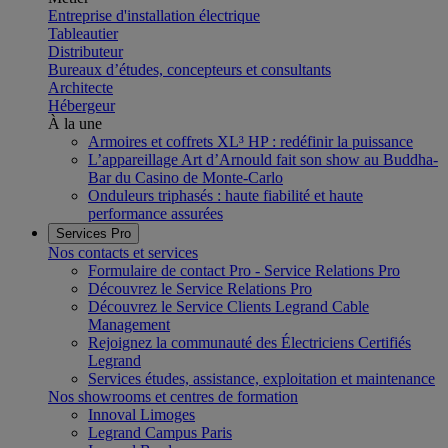
Entreprise d'installation électrique
Tableautier
Distributeur
Bureaux d’études, concepteurs et consultants
Architecte
Hébergeur
À la une
Armoires et coffrets XL³ HP : redéfinir la puissance
L’appareillage Art d’Arnould fait son show au Buddha-
Bar du Casino de Monte-Carlo
Onduleurs triphasés : haute fiabilité et haute
performance assurées
Services Pro
Nos contacts et services
Formulaire de contact Pro - Service Relations Pro
Découvrez le Service Relations Pro
Découvrez le Service Clients Legrand Cable
Management
Rejoignez la communauté des Électriciens Certifiés
Legrand
Services études, assistance, exploitation et maintenance
Nos showrooms et centres de formation
Innoval Limoges
Legrand Campus Paris