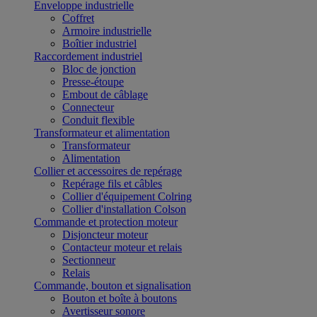
Enveloppe industrielle
Coffret
Armoire industrielle
Boîtier industriel
Raccordement industriel
Bloc de jonction
Presse-étoupe
Embout de câblage
Connecteur
Conduit flexible
Transformateur et alimentation
Transformateur
Alimentation
Collier et accessoires de repérage
Repérage fils et câbles
Collier d'équipement Colring
Collier d'installation Colson
Commande et protection moteur
Disjoncteur moteur
Contacteur moteur et relais
Sectionneur
Relais
Commande, bouton et signalisation
Bouton et boîte à boutons
Avertisseur sonore