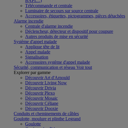
BAPI…)
Télécommande et centrale
Luminaire de secours sur source centrale
Accessoires, étiquettes, pictogrammes, pièces détachées
Alarme incendie
Centrale d'alarme incendie
Déclencheur, détecteur et dispositif pour coupure
Autres produits de mise en sécurité
Système d'appel malade
Applique tête de lit
Appel malade
Signalisation
Accessoires système d'appel malade
Sécurité, communication et réseau
Voir tout
Explorer par gamme
Découvrir Art d'Arnould
Découvrir Living Now
Découvrir Drivia
Découvrir Plexo
Découvrir Mosaic
Découvrir Céliane
Découvrir Dooxie
Conduits et cheminements de câbles
Goulotte, moulure et plinthe Legrand
Goulotte