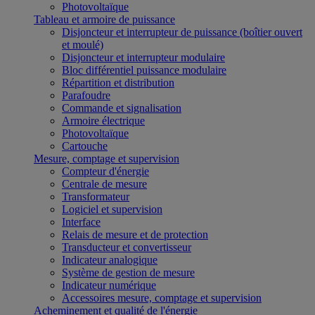
Photovoltaïque
Tableau et armoire de puissance
Disjoncteur et interrupteur de puissance (boîtier ouvert
et moulé)
Disjoncteur et interrupteur modulaire
Bloc différentiel puissance modulaire
Répartition et distribution
Parafoudre
Commande et signalisation
Armoire électrique
Photovoltaïque
Cartouche
Mesure, comptage et supervision
Compteur d'énergie
Centrale de mesure
Transformateur
Logiciel et supervision
Interface
Relais de mesure et de protection
Transducteur et convertisseur
Indicateur analogique
Système de gestion de mesure
Indicateur numérique
Accessoires mesure, comptage et supervision
Acheminement et qualité de l'énergie