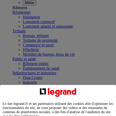
Métier
Bâtiment
Résidentiel
Habitation
Logement connecté
Logement adapté et autonomie
Tertiaire
Bureau, tertiaire
Tertiaire de proximité
Commerce et sport
Hôtellerie
Mobilier de bureau, lieux de vie
Public et santé
Bâtiment public
Établissement de santé
Infrastructures et industries
Data Center
Industrie
Infrastructures
À la une
Contrôler et planifier le fonctionnement des appareils
électriques avec le contacteur connecté
Le site legrand.fr et ses partenaires utilisent des cookies afin d'optimiser les
Répartir et optimiser son tableau électrique
fonctionnalités du site, de vous proposer des vidéos et des remontées de
Legrand Data Center Solutions : concentrer les
contenus de plateformes sociales, à des fins d'analyse de l'audience du site
expertises au service de vos performances