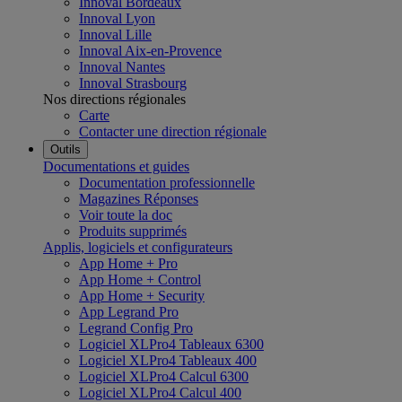
Innoval Bordeaux
Innoval Lyon
Innoval Lille
Innoval Aix-en-Provence
Innoval Nantes
Innoval Strasbourg
Nos directions régionales
Carte
Contacter une direction régionale
Outils
Documentations et guides
Documentation professionnelle
Magazines Réponses
Voir toute la doc
Produits supprimés
Applis, logiciels et configurateurs
App Home + Pro
App Home + Control
App Home + Security
App Legrand Pro
Legrand Config Pro
Logiciel XLPro4 Tableaux 6300
Logiciel XLPro4 Tableaux 400
Logiciel XLPro4 Calcul 6300
Logiciel XLPro4 Calcul 400