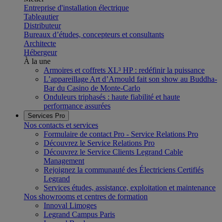
Entreprise d'installation électrique
Tableautier
Distributeur
Bureaux d’études, concepteurs et consultants
Architecte
Hébergeur
À la une
Armoires et coffrets XL³ HP : redéfinir la puissance
L’appareillage Art d’Arnould fait son show au Buddha-
Bar du Casino de Monte-Carlo
Onduleurs triphasés : haute fiabilité et haute
performance assurées
Services Pro
Nos contacts et services
Formulaire de contact Pro - Service Relations Pro
Découvrez le Service Relations Pro
Découvrez le Service Clients Legrand Cable
Management
Rejoignez la communauté des Électriciens Certifiés
Legrand
Services études, assistance, exploitation et maintenance
Nos showrooms et centres de formation
Innoval Limoges
Legrand Campus Paris