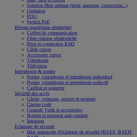
Solution fibre optique (tiroir, panneau, connecteur...)
Onduleur
PDU
Switch PoE
Réseau numérique résidentiel
Coffret de communication
Fibre optique résidentielle
Prise et connecteur RJ45
Câble cuivre
Accessoire cuivre
Téléphonie
Télévision
Interphonie & portier
Portier, visiophonie et interphonie individuel
Portier, visiophonie et interphonie collectif
Carillon et sonnerie
Sécurité des accès
Gâche, ventouse, serrure et poignée
Clavier codé
Centrale Vigik et accessoires
Bouton et poussoir anti-vandale
Intrusion
Eclairage de sécurité
Bloc autonome d'éclairage de sécurité (BAES, BAEH,