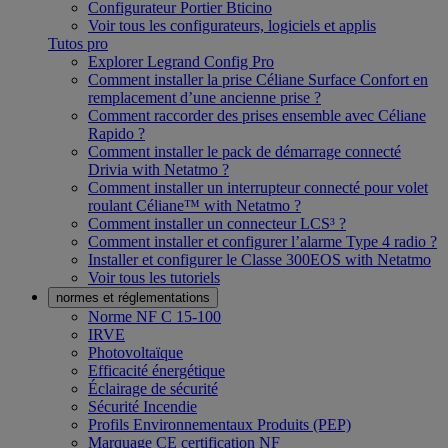
Configurateur Portier Bticino
Voir tous les configurateurs, logiciels et applis
Tutos pro
Explorer Legrand Config Pro
Comment installer la prise Céliane Surface Confort en
remplacement d’une ancienne prise ?
Comment raccorder des prises ensemble avec Céliane
Rapido ?
Comment installer le pack de démarrage connecté
Drivia with Netatmo ?
Comment installer un interrupteur connecté pour volet
roulant Céliane™ with Netatmo ?
Comment installer un connecteur LCS³ ?
Comment installer et configurer l’alarme Type 4 radio ?
Installer et configurer le Classe 300EOS with Netatmo
Voir tous les tutoriels
normes et réglementations
Norme NF C 15-100
IRVE
Photovoltaïque
Efficacité énergétique
Éclairage de sécurité
Sécurité Incendie
Profils Environnementaux Produits (PEP)
Marquage CE certification NF