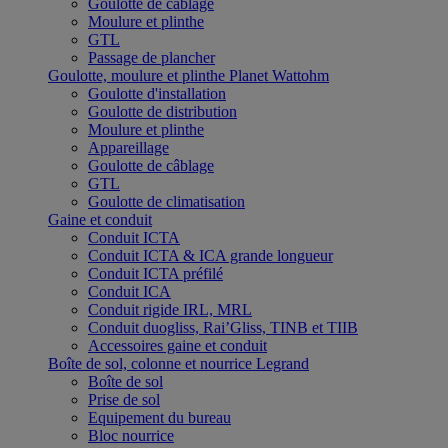
Goulotte de câblage
Moulure et plinthe
GTL
Passage de plancher
Goulotte, moulure et plinthe Planet Wattohm
Goulotte d'installation
Goulotte de distribution
Moulure et plinthe
Appareillage
Goulotte de câblage
GTL
Goulotte de climatisation
Gaine et conduit
Conduit ICTA
Conduit ICTA & ICA grande longueur
Conduit ICTA préfilé
Conduit ICA
Conduit rigide IRL, MRL
Conduit duogliss, Rai’Gliss, TINB et TIIB
Accessoires gaine et conduit
Boîte de sol, colonne et nourrice Legrand
Boîte de sol
Prise de sol
Equipement du bureau
Bloc nourrice