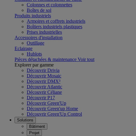
Colonnes et colonnettes
Boîtes de sol
Produits industriels
Armoires et coffrets industriels
Boîtiers industriels plastiques
Prises industrielles
Accessoires d'installation
Outillage
Eclairage
Hublots
Pièces détachées & maintenance
Voir tout
Explorer par gamme
Découvrir Drivia
Découvrir Mosaic
Découvrir DMX³
Découvrir Atlantic
Découvrir Céliane
Découvrir P17
Découvrir Green'Up
Découvrir Green'up Home
Découvrir Green'Up Control
Solutions
Bâtiment
Projet