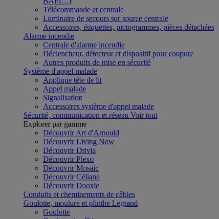
BAPI…)
Télécommande et centrale
Luminaire de secours sur source centrale
Accessoires, étiquettes, pictogrammes, pièces détachées
Alarme incendie
Centrale d'alarme incendie
Déclencheur, détecteur et dispositif pour coupure
Autres produits de mise en sécurité
Système d'appel malade
Applique tête de lit
Appel malade
Signalisation
Accessoires système d'appel malade
Sécurité, communication et réseau
Voir tout
Explorer par gamme
Découvrir Art d'Arnould
Découvrir Living Now
Découvrir Drivia
Découvrir Plexo
Découvrir Mosaic
Découvrir Céliane
Découvrir Dooxie
Conduits et cheminements de câbles
Goulotte, moulure et plinthe Legrand
Goulotte