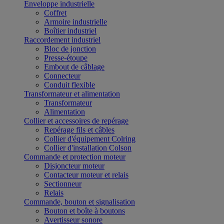
Enveloppe industrielle
Coffret
Armoire industrielle
Boîtier industriel
Raccordement industriel
Bloc de jonction
Presse-étoupe
Embout de câblage
Connecteur
Conduit flexible
Transformateur et alimentation
Transformateur
Alimentation
Collier et accessoires de repérage
Repérage fils et câbles
Collier d'équipement Colring
Collier d'installation Colson
Commande et protection moteur
Disjoncteur moteur
Contacteur moteur et relais
Sectionneur
Relais
Commande, bouton et signalisation
Bouton et boîte à boutons
Avertisseur sonore