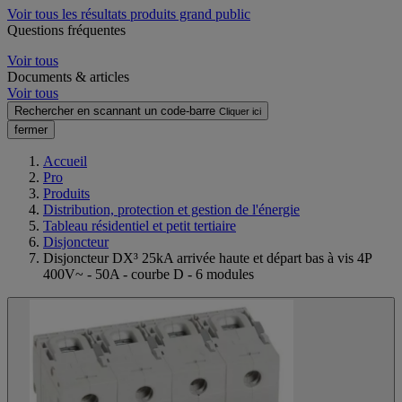
Voir tous les résultats produits grand public
Questions fréquentes
Voir tous
Documents & articles
Voir tous
Rechercher en scannant un code-barre
Cliquer ici
fermer
Accueil
Pro
Produits
Distribution, protection et gestion de l'énergie
Tableau résidentiel et petit tertiaire
Disjoncteur
Disjoncteur DX³ 25kA arrivée haute et départ bas à vis 4P
400V~ - 50A - courbe D - 6 modules