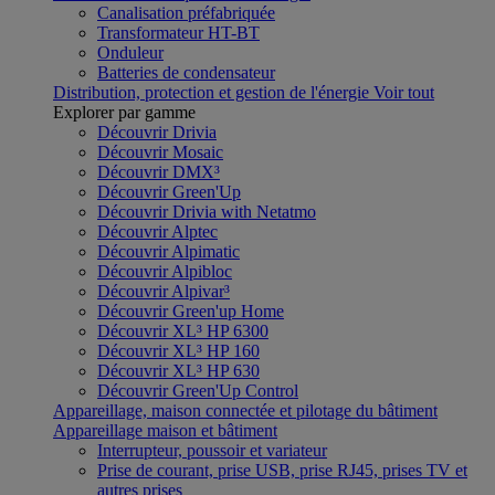
Canalisation préfabriquée
Transformateur HT-BT
Onduleur
Batteries de condensateur
Distribution, protection et gestion de l'énergie
Voir tout
Explorer par gamme
Découvrir Drivia
Découvrir Mosaic
Découvrir DMX³
Découvrir Green'Up
Découvrir Drivia with Netatmo
Découvrir Alptec
Découvrir Alpimatic
Découvrir Alpibloc
Découvrir Alpivar³
Découvrir Green'up Home
Découvrir XL³ HP 6300
Découvrir XL³ HP 160
Découvrir XL³ HP 630
Découvrir Green'Up Control
Appareillage, maison connectée et pilotage du bâtiment
Appareillage maison et bâtiment
Interrupteur, poussoir et variateur
Prise de courant, prise USB, prise RJ45, prises TV et
autres prises