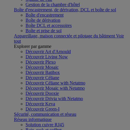
Gestion de la chambre d'hôtel
Boîte d'encastrement, de dérivation, DCL et boîte de sol
Boîte d'encastrement
Boîte de dérivation
Boîte DCL et accessoires
Boîte et prise de sol
Appareillage, maison connectée et pilotage du bâtiment
Voir
tout
Explorer par gamme
Découvrir Art d'Arnould
Découvrir Living Now
Découvrir Plexo
Découvrir Mosaic
Découvrir Batibox
Découvrir Céliane
Découvrir Céliane with Netatmo
Découvrir Mosaic with Netatmo
Découvrir Dooxie
Découvrir Drivia with Netatmo
Découvrir Keva
Découvrir Green-I
Sécurité, communication et réseau
Réseau informatique
Solution cuivre RJ45
Baie, rack et coffret