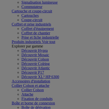
Signalisation lumineuse
Commutateur
Cartouche et coupe-circuit
Cartouches
Coupe-circuit
Coffret et prise industriels
Coffret d'équipement
Coffret de chantier
Prise et fiche industrielle
Produits industriels
Voir tout
Explorer par gamme
Découvrir Hypra
Découvrir Mosaic
Découvrir Colson
Découvrir Colring
Découvrir Atlantic
Découvrir P17
Découvrir XL³ HP 6300
Accessoires d'installation
Collier Colson et attache
Collier Colson
Attache
Fixation de conduits
Boîte et borne de connexion
Boîte de dérivation