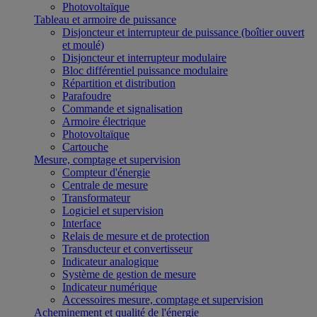
Photovoltaïque
Tableau et armoire de puissance
Disjoncteur et interrupteur de puissance (boîtier ouvert
et moulé)
Disjoncteur et interrupteur modulaire
Bloc différentiel puissance modulaire
Répartition et distribution
Parafoudre
Commande et signalisation
Armoire électrique
Photovoltaïque
Cartouche
Mesure, comptage et supervision
Compteur d'énergie
Centrale de mesure
Transformateur
Logiciel et supervision
Interface
Relais de mesure et de protection
Transducteur et convertisseur
Indicateur analogique
Système de gestion de mesure
Indicateur numérique
Accessoires mesure, comptage et supervision
Acheminement et qualité de l'énergie