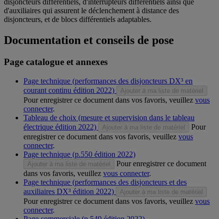
disjoncteurs différentiels, d'interrupteurs différentiels ainsi que
d'auxiliaires qui assurent le déclenchement à distance des
disjoncteurs, et de blocs différentiels adaptables.
Documentation et conseils de pose
Page catalogue et annexes
Page technique (performances des disjoncteurs DX³ en
courant continu édition 2022)
Ajouter à ma liste de matériel
Pour enregistrer ce document dans vos favoris, veuillez
vous
connecter
.
Tableau de choix (mesure et supervision dans le tableau
électrique édition 2022)
Pour
Ajouter à ma liste de matériel
enregistrer ce document dans vos favoris, veuillez
vous
connecter
.
Page technique (p.550 édition 2022)
Pour enregistrer ce document
Ajouter à ma liste de matériel
dans vos favoris, veuillez
vous connecter
.
Page technique (performances des disjoncteurs et des
auxiliaires DX³ édition 2022)
Ajouter à ma liste de matériel
Pour enregistrer ce document dans vos favoris, veuillez
vous
connecter
.
Page commerciale (p.540 édition 2022)