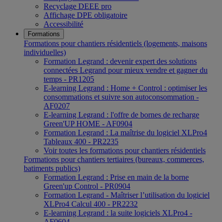
Recyclage DEEE pro
Affichage DPE obligatoire
Accessibilité
Formations
Formations pour chantiers résidentiels (logements, maisons
individuelles)
Formation Legrand : devenir expert des solutions
connectées Legrand pour mieux vendre et gagner du
temps - PR1205
E-learning Legrand : Home + Control : optimiser les
consommations et suivre son autoconsommation -
AF0207
E-learning Legrand : l'offre de bornes de recharge
Green'UP HOME - AF0904
Formation Legrand : La maîtrise du logiciel XLPro4
Tableaux 400 - PR2235
Voir toutes les formations pour chantiers résidentiels
Formations pour chantiers tertiaires (bureaux, commerces,
batiments publics)
Formation Legrand : Prise en main de la borne
Green'up Control - PR0904
Formation Legrand - Maîtriser l’utilisation du logiciel
XLPro4 Calcul 400 - PR2232
E-learning Legrand : la suite logiciels XLPro4 -
AF0604