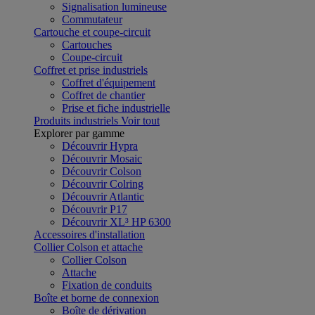
Signalisation lumineuse
Commutateur
Cartouche et coupe-circuit
Cartouches
Coupe-circuit
Coffret et prise industriels
Coffret d'équipement
Coffret de chantier
Prise et fiche industrielle
Produits industriels
Voir tout
Explorer par gamme
Découvrir Hypra
Découvrir Mosaic
Découvrir Colson
Découvrir Colring
Découvrir Atlantic
Découvrir P17
Découvrir XL³ HP 6300
Accessoires d'installation
Collier Colson et attache
Collier Colson
Attache
Fixation de conduits
Boîte et borne de connexion
Boîte de dérivation