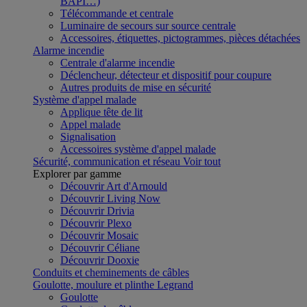
BAPI…)
Télécommande et centrale
Luminaire de secours sur source centrale
Accessoires, étiquettes, pictogrammes, pièces détachées
Alarme incendie
Centrale d'alarme incendie
Déclencheur, détecteur et dispositif pour coupure
Autres produits de mise en sécurité
Système d'appel malade
Applique tête de lit
Appel malade
Signalisation
Accessoires système d'appel malade
Sécurité, communication et réseau
Voir tout
Explorer par gamme
Découvrir Art d'Arnould
Découvrir Living Now
Découvrir Drivia
Découvrir Plexo
Découvrir Mosaic
Découvrir Céliane
Découvrir Dooxie
Conduits et cheminements de câbles
Goulotte, moulure et plinthe Legrand
Goulotte