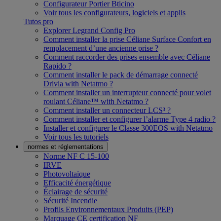
Configurateur Portier Bticino
Voir tous les configurateurs, logiciels et applis
Tutos pro
Explorer Legrand Config Pro
Comment installer la prise Céliane Surface Confort en
remplacement d’une ancienne prise ?
Comment raccorder des prises ensemble avec Céliane
Rapido ?
Comment installer le pack de démarrage connecté
Drivia with Netatmo ?
Comment installer un interrupteur connecté pour volet
roulant Céliane™ with Netatmo ?
Comment installer un connecteur LCS³ ?
Comment installer et configurer l’alarme Type 4 radio ?
Installer et configurer le Classe 300EOS with Netatmo
Voir tous les tutoriels
normes et réglementations
Norme NF C 15-100
IRVE
Photovoltaïque
Efficacité énergétique
Éclairage de sécurité
Sécurité Incendie
Profils Environnementaux Produits (PEP)
Marquage CE certification NF