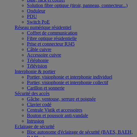
Solution fibre optique (tiroir, panneau, connecteur...)
Onduleur
PDU
Switch PoE
Réseau numérique résidentiel
Coffret de communication
Fibre optique résidentielle
Prise et connecteur RJ45
Câble cuivre
Accessoire cuivre
Téléphonie
Télévision
Interphonie & portier
Portier, visiophonie et interphonie individuel
Portier, visiophonie et interphonie collectif
Carillon et sonnerie
Sécurité des accès
Gâche, ventouse, serrure et poignée
Clavier codé
Centrale Vigik et accessoires
Bouton et poussoir anti-vandale
Intrusion
Eclairage de sécurité
Bloc autonome d'éclairage de sécurité (BAES, BAEH,