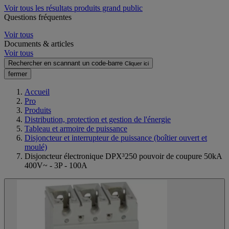
Voir tous les résultats produits grand public
Questions fréquentes
Voir tous
Documents & articles
Voir tous
Rechercher en scannant un code-barre
Cliquer ici
fermer
Accueil
Pro
Produits
Distribution, protection et gestion de l'énergie
Tableau et armoire de puissance
Disjoncteur et interrupteur de puissance (boîtier ouvert et
moulé)
Disjoncteur électronique DPX³250 pouvoir de coupure 50kA
400V~ - 3P - 100A