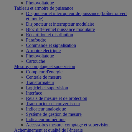
Photovoltaïque
Tableau et armoire de puissance
Disjoncteur et interrupteur de puissance (boîtier ouvert
et moulé)
Disjoncteur et interrupteur modulaire
Bloc différentiel puissance modulaire
Répartition et distribution
Parafoudre
Commande et signalisation
Armoire électrique
Photovoltaïque
Cartouche
Mesure, comptage et supervision
Compteur d'énergie
Centrale de mesure
Transformateur
Logiciel et supervision
Interface
Relais de mesure et de protection
Transducteur et convertisseur
Indicateur analogique
Système de gestion de mesure
Indicateur numérique
Accessoires mesure, comptage et supervision
Acheminement et qualité de l'énergie