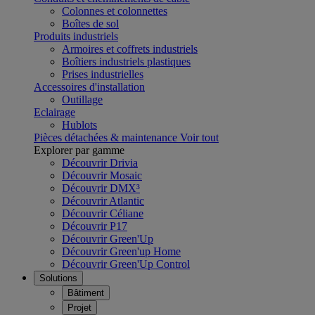
Colonnes et colonnettes
Boîtes de sol
Produits industriels
Armoires et coffrets industriels
Boîtiers industriels plastiques
Prises industrielles
Accessoires d'installation
Outillage
Eclairage
Hublots
Pièces détachées & maintenance
Voir tout
Explorer par gamme
Découvrir Drivia
Découvrir Mosaic
Découvrir DMX³
Découvrir Atlantic
Découvrir Céliane
Découvrir P17
Découvrir Green'Up
Découvrir Green'up Home
Découvrir Green'Up Control
Solutions
Bâtiment
Projet