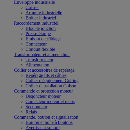
Enveloppe industrielle
Coffret
Armoire industrielle
Boîtier industriel
Raccordement industriel
Bloc de jonction
Presse-étoupe
Embout de câblage
Connecteur
Conduit flexible
Transformateur et alimentation
Transformateur
Alimentation
Collier et accessoires de repérage
Repérage fils et câbles
Collier d'équipement Colring
Collier d'installation Colson
Commande et protection moteur
Disjoncteur moteur
Contacteur moteur et relais
Sectionneur
Relais
Commande, bouton et signalisation
Bouton et boîte à boutons
Avertisseur sonore