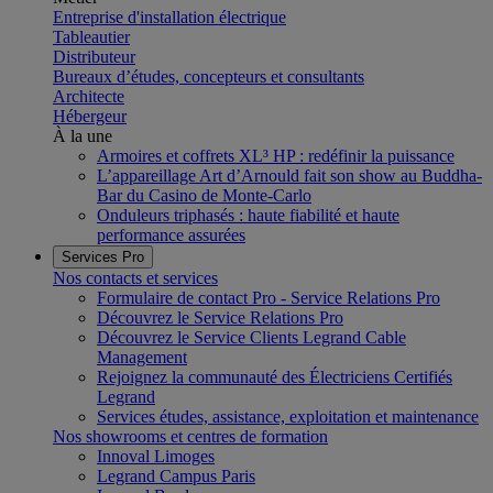
Entreprise d'installation électrique
Tableautier
Distributeur
Bureaux d’études, concepteurs et consultants
Architecte
Hébergeur
À la une
Armoires et coffrets XL³ HP : redéfinir la puissance
L’appareillage Art d’Arnould fait son show au Buddha-
Bar du Casino de Monte-Carlo
Onduleurs triphasés : haute fiabilité et haute
performance assurées
Services Pro
Nos contacts et services
Formulaire de contact Pro - Service Relations Pro
Découvrez le Service Relations Pro
Découvrez le Service Clients Legrand Cable
Management
Rejoignez la communauté des Électriciens Certifiés
Legrand
Services études, assistance, exploitation et maintenance
Nos showrooms et centres de formation
Innoval Limoges
Legrand Campus Paris