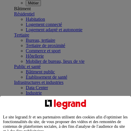
Métier
Bâtiment
Résidentiel
Habitation
Logement connecté
Logement adapté et autonomie
Tertiaire
Bureau, tertiaire
Tertiaire de proximité
Commerce et sport
Hôtellerie
Mobilier de bureau, lieux de vie
Public et santé
Bâtiment public
Établissement de santé
Infrastructures et industries
Data Center
Industrie
Infrastructures
À la une
Contrôler et planifier le fonctionnement des appareils
électriques avec le contacteur connecté
Le site legrand.fr et ses partenaires utilisent des cookies afin d'optimiser les
Répartir et optimiser son tableau électrique
fonctionnalités du site, de vous proposer des vidéos et des remontées de
Legrand Data Center Solutions : concentrer les
contenus de plateformes sociales, à des fins d'analyse de l'audience du site
expertises au service de vos performances