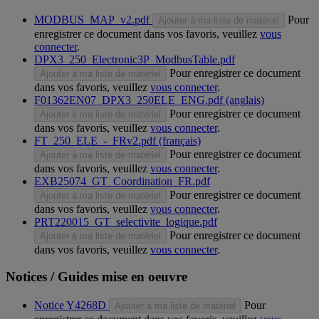
MODBUS_MAP_v2.pdf
Pour
Ajouter à ma liste de matériel
enregistrer ce document dans vos favoris, veuillez
vous
connecter
.
DPX3_250_Electronic3P_ModbusTable.pdf
Pour enregistrer ce document
Ajouter à ma liste de matériel
dans vos favoris, veuillez
vous connecter
.
F01362EN07_DPX3_250ELE_ENG.pdf (anglais)
Pour enregistrer ce document
Ajouter à ma liste de matériel
dans vos favoris, veuillez
vous connecter
.
FT_250_ELE_-_FRv2.pdf (français)
Pour enregistrer ce document
Ajouter à ma liste de matériel
dans vos favoris, veuillez
vous connecter
.
EXB25074_GT_Coordination_FR.pdf
Pour enregistrer ce document
Ajouter à ma liste de matériel
dans vos favoris, veuillez
vous connecter
.
PRT220015_GT_selectivite_logique.pdf
Pour enregistrer ce document
Ajouter à ma liste de matériel
dans vos favoris, veuillez
vous connecter
.
Notices / Guides mise en oeuvre
Notice Y4268D
Pour
Ajouter à ma liste de matériel