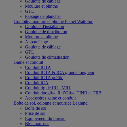
Goulotte de câblage
Moulure et plinthe
GTL
Passage de plancher
Goulotte, moulure et plinthe Planet Wattohm
Goulotte d'installation
Goulotte de distribution
Moulure et plinthe
Appareillage
Goulotte de câblage
GTL
Goulotte de climatisation
Gaine et conduit
Conduit ICTA
Conduit ICTA & ICA grande longueur
Conduit ICTA préfilé
Conduit ICA
Conduit rigide IRL, MRL
Conduit duogliss, Rai’Gliss, TINB et TIIB
Accessoires gaine et conduit
Boîte de sol, colonne et nourrice Legrand
Boîte de sol
Prise de sol
Equipement du bureau
Bloc nourrice