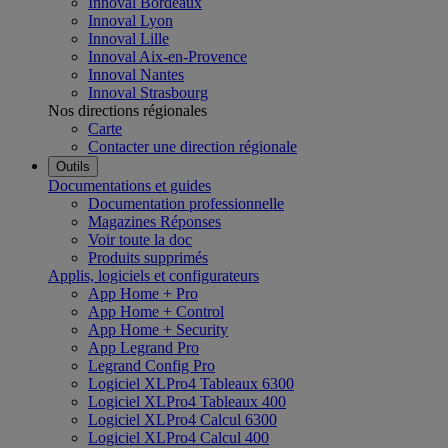
Innoval Bordeaux
Innoval Lyon
Innoval Lille
Innoval Aix-en-Provence
Innoval Nantes
Innoval Strasbourg
Nos directions régionales
Carte
Contacter une direction régionale
Outils
Documentations et guides
Documentation professionnelle
Magazines Réponses
Voir toute la doc
Produits supprimés
Applis, logiciels et configurateurs
App Home + Pro
App Home + Control
App Home + Security
App Legrand Pro
Legrand Config Pro
Logiciel XLPro4 Tableaux 6300
Logiciel XLPro4 Tableaux 400
Logiciel XLPro4 Calcul 6300
Logiciel XLPro4 Calcul 400