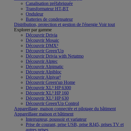
Canalisation préfabriquée
Transformateur HT-BT
Onduleur
Batteries de condensateur
Distribution, protection et gestion de l'énergie
Voir tout
Explorer par gamme
Découvrir Drivia
Découvrir Mosaic
Découvrir DMX³
Découvrir Green'Up
Découvrir Drivia with Netatmo
Découvrir Alptec
Découvrir Alpimatic
Découvrir Alpibloc
Découvrir Alpivar³
Découvrir Green'up Home
Découvrir XL³ HP 6300
Découvrir XL³ HP 160
Découvrir XL³ HP 630
Découvrir Green'Up Control
Appareillage, maison connectée et pilotage du bâtiment
Appareillage maison et bâtiment
Interrupteur, poussoir et variateur
Prise de courant, prise USB, prise RJ45, prises TV et
autres prises