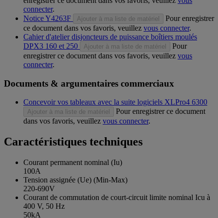
enregistrer ce document dans vos favoris, veuillez
vous
connecter
.
Notice Y4263F
Pour enregistrer
Ajouter à ma liste de matériel
ce document dans vos favoris, veuillez
vous connecter
.
Cahier d'atelier disjoncteurs de puissance boîtiers moulés
DPX3 160 et 250
Pour
Ajouter à ma liste de matériel
enregistrer ce document dans vos favoris, veuillez
vous
connecter
.
Documents & argumentaires commerciaux
Concevoir vos tableaux avec la suite logiciels XLPro4 6300
Pour enregistrer ce document
Ajouter à ma liste de matériel
dans vos favoris, veuillez
vous connecter
.
Caractéristiques techniques
Courant permanent nominal (Iu)
100A
Tension assignée (Ue) (Min-Max)
220-690V
Courant de commutation de court-circuit limite nominal Icu à
400 V, 50 Hz
50kA