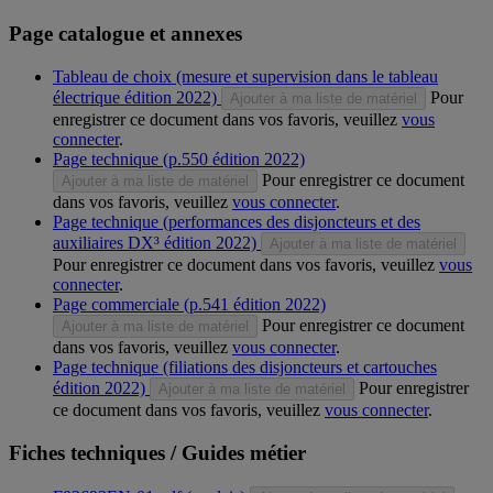
Page catalogue et annexes
Tableau de choix (mesure et supervision dans le tableau
électrique édition 2022)
Pour
Ajouter à ma liste de matériel
enregistrer ce document dans vos favoris, veuillez
vous
connecter
.
Page technique (p.550 édition 2022)
Pour enregistrer ce document
Ajouter à ma liste de matériel
dans vos favoris, veuillez
vous connecter
.
Page technique (performances des disjoncteurs et des
auxiliaires DX³ édition 2022)
Ajouter à ma liste de matériel
Pour enregistrer ce document dans vos favoris, veuillez
vous
connecter
.
Page commerciale (p.541 édition 2022)
Pour enregistrer ce document
Ajouter à ma liste de matériel
dans vos favoris, veuillez
vous connecter
.
Page technique (filiations des disjoncteurs et cartouches
édition 2022)
Pour enregistrer
Ajouter à ma liste de matériel
ce document dans vos favoris, veuillez
vous connecter
.
Fiches techniques / Guides métier