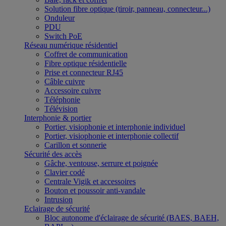
Solution fibre optique (tiroir, panneau, connecteur...)
Onduleur
PDU
Switch PoE
Réseau numérique résidentiel
Coffret de communication
Fibre optique résidentielle
Prise et connecteur RJ45
Câble cuivre
Accessoire cuivre
Téléphonie
Télévision
Interphonie & portier
Portier, visiophonie et interphonie individuel
Portier, visiophonie et interphonie collectif
Carillon et sonnerie
Sécurité des accès
Gâche, ventouse, serrure et poignée
Clavier codé
Centrale Vigik et accessoires
Bouton et poussoir anti-vandale
Intrusion
Eclairage de sécurité
Bloc autonome d'éclairage de sécurité (BAES, BAEH,