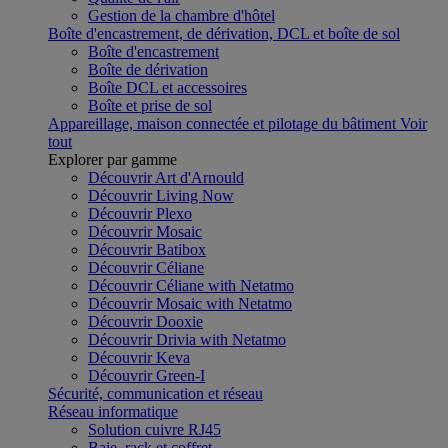
Gestion de la chambre d'hôtel
Boîte d'encastrement, de dérivation, DCL et boîte de sol
Boîte d'encastrement
Boîte de dérivation
Boîte DCL et accessoires
Boîte et prise de sol
Appareillage, maison connectée et pilotage du bâtiment
Voir
tout
Explorer par gamme
Découvrir Art d'Arnould
Découvrir Living Now
Découvrir Plexo
Découvrir Mosaic
Découvrir Batibox
Découvrir Céliane
Découvrir Céliane with Netatmo
Découvrir Mosaic with Netatmo
Découvrir Dooxie
Découvrir Drivia with Netatmo
Découvrir Keva
Découvrir Green-I
Sécurité, communication et réseau
Réseau informatique
Solution cuivre RJ45
Baie, rack et coffret