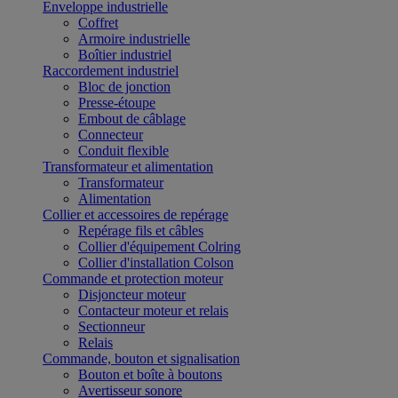
Enveloppe industrielle
Coffret
Armoire industrielle
Boîtier industriel
Raccordement industriel
Bloc de jonction
Presse-étoupe
Embout de câblage
Connecteur
Conduit flexible
Transformateur et alimentation
Transformateur
Alimentation
Collier et accessoires de repérage
Repérage fils et câbles
Collier d'équipement Colring
Collier d'installation Colson
Commande et protection moteur
Disjoncteur moteur
Contacteur moteur et relais
Sectionneur
Relais
Commande, bouton et signalisation
Bouton et boîte à boutons
Avertisseur sonore