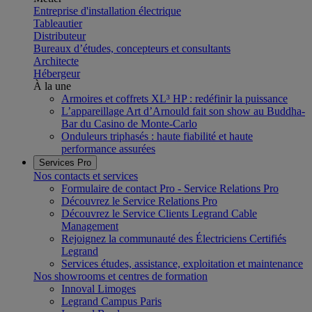
Entreprise d'installation électrique
Tableautier
Distributeur
Bureaux d’études, concepteurs et consultants
Architecte
Hébergeur
À la une
Armoires et coffrets XL³ HP : redéfinir la puissance
L’appareillage Art d’Arnould fait son show au Buddha-
Bar du Casino de Monte-Carlo
Onduleurs triphasés : haute fiabilité et haute
performance assurées
Services Pro
Nos contacts et services
Formulaire de contact Pro - Service Relations Pro
Découvrez le Service Relations Pro
Découvrez le Service Clients Legrand Cable
Management
Rejoignez la communauté des Électriciens Certifiés
Legrand
Services études, assistance, exploitation et maintenance
Nos showrooms et centres de formation
Innoval Limoges
Legrand Campus Paris