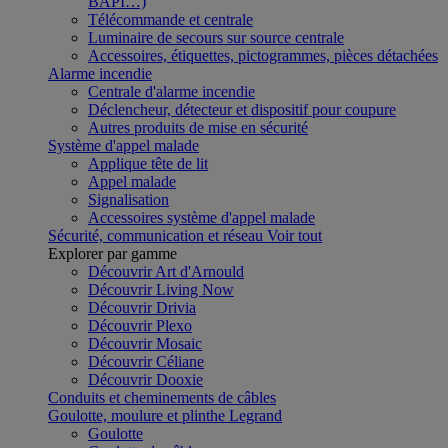
BAPI…)
Télécommande et centrale
Luminaire de secours sur source centrale
Accessoires, étiquettes, pictogrammes, pièces détachées
Alarme incendie
Centrale d'alarme incendie
Déclencheur, détecteur et dispositif pour coupure
Autres produits de mise en sécurité
Système d'appel malade
Applique tête de lit
Appel malade
Signalisation
Accessoires système d'appel malade
Sécurité, communication et réseau
Voir tout
Explorer par gamme
Découvrir Art d'Arnould
Découvrir Living Now
Découvrir Drivia
Découvrir Plexo
Découvrir Mosaic
Découvrir Céliane
Découvrir Dooxie
Conduits et cheminements de câbles
Goulotte, moulure et plinthe Legrand
Goulotte