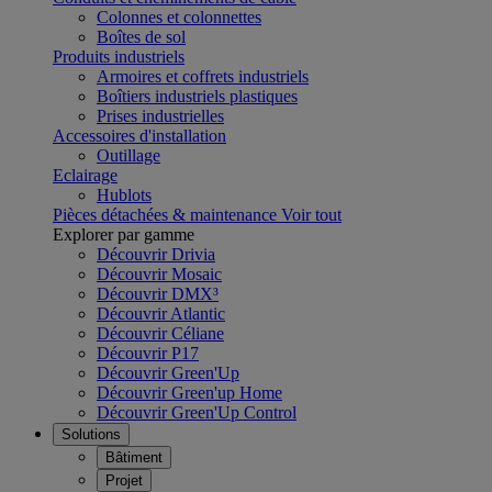
Colonnes et colonnettes
Boîtes de sol
Produits industriels
Armoires et coffrets industriels
Boîtiers industriels plastiques
Prises industrielles
Accessoires d'installation
Outillage
Eclairage
Hublots
Pièces détachées & maintenance
Voir tout
Explorer par gamme
Découvrir Drivia
Découvrir Mosaic
Découvrir DMX³
Découvrir Atlantic
Découvrir Céliane
Découvrir P17
Découvrir Green'Up
Découvrir Green'up Home
Découvrir Green'Up Control
Solutions
Bâtiment
Projet