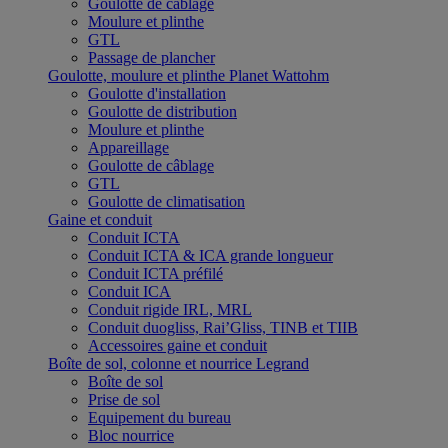
Goulotte de câblage
Moulure et plinthe
GTL
Passage de plancher
Goulotte, moulure et plinthe Planet Wattohm
Goulotte d'installation
Goulotte de distribution
Moulure et plinthe
Appareillage
Goulotte de câblage
GTL
Goulotte de climatisation
Gaine et conduit
Conduit ICTA
Conduit ICTA & ICA grande longueur
Conduit ICTA préfilé
Conduit ICA
Conduit rigide IRL, MRL
Conduit duogliss, Rai’Gliss, TINB et TIIB
Accessoires gaine et conduit
Boîte de sol, colonne et nourrice Legrand
Boîte de sol
Prise de sol
Equipement du bureau
Bloc nourrice