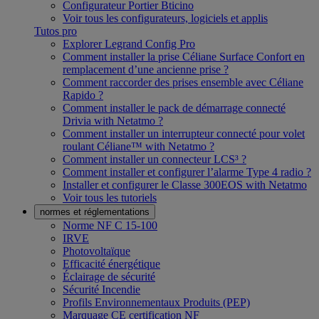
Configurateur Portier Bticino
Voir tous les configurateurs, logiciels et applis
Tutos pro
Explorer Legrand Config Pro
Comment installer la prise Céliane Surface Confort en
remplacement d’une ancienne prise ?
Comment raccorder des prises ensemble avec Céliane
Rapido ?
Comment installer le pack de démarrage connecté
Drivia with Netatmo ?
Comment installer un interrupteur connecté pour volet
roulant Céliane™ with Netatmo ?
Comment installer un connecteur LCS³ ?
Comment installer et configurer l’alarme Type 4 radio ?
Installer et configurer le Classe 300EOS with Netatmo
Voir tous les tutoriels
normes et réglementations
Norme NF C 15-100
IRVE
Photovoltaïque
Efficacité énergétique
Éclairage de sécurité
Sécurité Incendie
Profils Environnementaux Produits (PEP)
Marquage CE certification NF