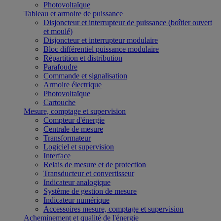
Photovoltaïque
Tableau et armoire de puissance
Disjoncteur et interrupteur de puissance (boîtier ouvert
et moulé)
Disjoncteur et interrupteur modulaire
Bloc différentiel puissance modulaire
Répartition et distribution
Parafoudre
Commande et signalisation
Armoire électrique
Photovoltaïque
Cartouche
Mesure, comptage et supervision
Compteur d'énergie
Centrale de mesure
Transformateur
Logiciel et supervision
Interface
Relais de mesure et de protection
Transducteur et convertisseur
Indicateur analogique
Système de gestion de mesure
Indicateur numérique
Accessoires mesure, comptage et supervision
Acheminement et qualité de l'énergie