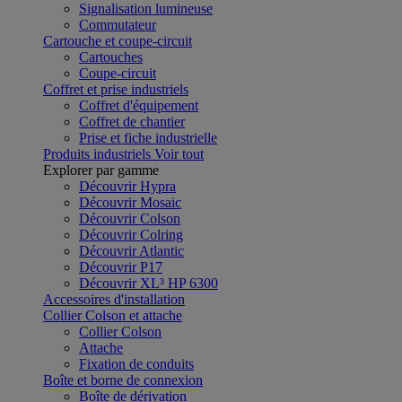
Signalisation lumineuse
Commutateur
Cartouche et coupe-circuit
Cartouches
Coupe-circuit
Coffret et prise industriels
Coffret d'équipement
Coffret de chantier
Prise et fiche industrielle
Produits industriels
Voir tout
Explorer par gamme
Découvrir Hypra
Découvrir Mosaic
Découvrir Colson
Découvrir Colring
Découvrir Atlantic
Découvrir P17
Découvrir XL³ HP 6300
Accessoires d'installation
Collier Colson et attache
Collier Colson
Attache
Fixation de conduits
Boîte et borne de connexion
Boîte de dérivation