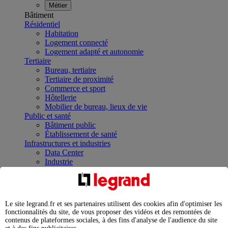
Métier
Bâtiment
Résidentiel
Habitation
Logement connecté
Logement adapté et autonomie
Tertiaire
Bureau, tertiaire
Tertiaire de proximité
Commerce et sport
Hôtellerie
Mobilier de bureau, lieux de vie
Public et santé
Bâtiment public
Établissement de santé
Infrastructures et industries
Data Center
Industrie
Infrastructures
À la une
Contrôler et planifier le fonctionnement des appareils
électriques avec le contacteur connecté
Le site legrand.fr et ses partenaires utilisent des cookies afin d'optimiser les
Répartir et optimiser son tableau électrique
fonctionnalités du site, de vous proposer des vidéos et des remontées de
Legrand Data Center Solutions : concentrer les
contenus de plateformes sociales, à des fins d'analyse de l'audience du site
expertises au service de vos performances