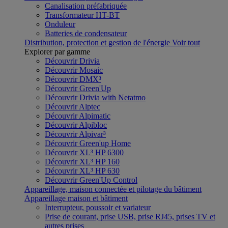
Canalisation préfabriquée
Transformateur HT-BT
Onduleur
Batteries de condensateur
Distribution, protection et gestion de l'énergie
Voir tout
Explorer par gamme
Découvrir Drivia
Découvrir Mosaic
Découvrir DMX³
Découvrir Green'Up
Découvrir Drivia with Netatmo
Découvrir Alptec
Découvrir Alpimatic
Découvrir Alpibloc
Découvrir Alpivar³
Découvrir Green'up Home
Découvrir XL³ HP 6300
Découvrir XL³ HP 160
Découvrir XL³ HP 630
Découvrir Green'Up Control
Appareillage, maison connectée et pilotage du bâtiment
Appareillage maison et bâtiment
Interrupteur, poussoir et variateur
Prise de courant, prise USB, prise RJ45, prises TV et
autres prises