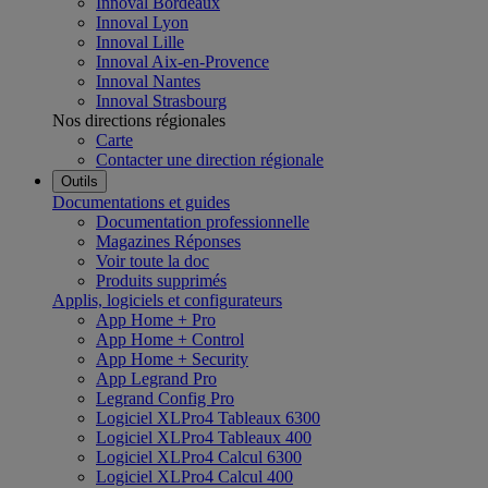
Innoval Bordeaux
Innoval Lyon
Innoval Lille
Innoval Aix-en-Provence
Innoval Nantes
Innoval Strasbourg
Nos directions régionales
Carte
Contacter une direction régionale
Outils
Documentations et guides
Documentation professionnelle
Magazines Réponses
Voir toute la doc
Produits supprimés
Applis, logiciels et configurateurs
App Home + Pro
App Home + Control
App Home + Security
App Legrand Pro
Legrand Config Pro
Logiciel XLPro4 Tableaux 6300
Logiciel XLPro4 Tableaux 400
Logiciel XLPro4 Calcul 6300
Logiciel XLPro4 Calcul 400