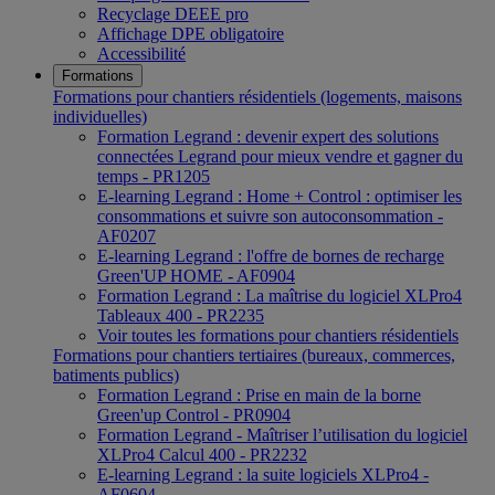
Recyclage DEEE pro
Affichage DPE obligatoire
Accessibilité
Formations
Formations pour chantiers résidentiels (logements, maisons
individuelles)
Formation Legrand : devenir expert des solutions
connectées Legrand pour mieux vendre et gagner du
temps - PR1205
E-learning Legrand : Home + Control : optimiser les
consommations et suivre son autoconsommation -
AF0207
E-learning Legrand : l'offre de bornes de recharge
Green'UP HOME - AF0904
Formation Legrand : La maîtrise du logiciel XLPro4
Tableaux 400 - PR2235
Voir toutes les formations pour chantiers résidentiels
Formations pour chantiers tertiaires (bureaux, commerces,
batiments publics)
Formation Legrand : Prise en main de la borne
Green'up Control - PR0904
Formation Legrand - Maîtriser l’utilisation du logiciel
XLPro4 Calcul 400 - PR2232
E-learning Legrand : la suite logiciels XLPro4 -
AF0604