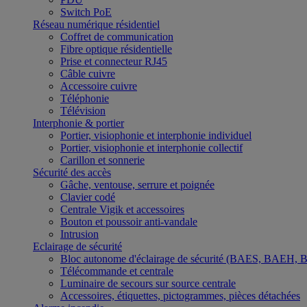
Switch PoE
Réseau numérique résidentiel
Coffret de communication
Fibre optique résidentielle
Prise et connecteur RJ45
Câble cuivre
Accessoire cuivre
Téléphonie
Télévision
Interphonie & portier
Portier, visiophonie et interphonie individuel
Portier, visiophonie et interphonie collectif
Carillon et sonnerie
Sécurité des accès
Gâche, ventouse, serrure et poignée
Clavier codé
Centrale Vigik et accessoires
Bouton et poussoir anti-vandale
Intrusion
Eclairage de sécurité
Bloc autonome d'éclairage de sécurité (BAES, BAEH,
Télécommande et centrale
Luminaire de secours sur source centrale
Accessoires, étiquettes, pictogrammes, pièces détachées