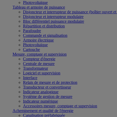
Photovoltaïque
Tableau et armoire de puissance
Disjoncteur et interrupteur de puissance (boîtier ouvert e
Disjoncteur et interrupteur modulaire
Bloc différentiel puissance modulaire
Répartition et distribution
Parafoudre
Commande et signalisation
Armoire électrique
Photovoltaïque
Cartouche
Mesure, comptage et supervision
Compteur d'énergie
Centrale de mesure
Transformateur
Logiciel et supervision
Interface
Relais de mesure et de protection
Transducteur et convertisseur
Indicateur analogique
Système de gestion de mesure
Indicateur numérique
Accessoires mesure, comptage et supervision
Acheminement et qualité de l'énergie
Canalisation préfabriquée