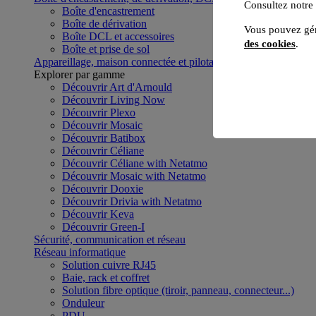
Consultez notre
Boîte d'encastrement
Boîte de dérivation
Vous pouvez gér
Boîte DCL et accessoires
des cookies
.
Boîte et prise de sol
Appareillage, maison connectée et pilotage du bâtiment
Voir to
Explorer par gamme
Découvrir Art d'Arnould
Découvrir Living Now
Découvrir Plexo
Découvrir Mosaic
Découvrir Batibox
Découvrir Céliane
Découvrir Céliane with Netatmo
Découvrir Mosaic with Netatmo
Découvrir Dooxie
Découvrir Drivia with Netatmo
Découvrir Keva
Découvrir Green-I
Sécurité, communication et réseau
Réseau informatique
Solution cuivre RJ45
Baie, rack et coffret
Solution fibre optique (tiroir, panneau, connecteur...)
Onduleur
PDU