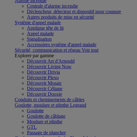
Alarme incendie
Centrale d'alarme incendie
Déclencheur, détecteur et dispositif pour coupure
Autres produits de mise en sécurité
Système d'appel malade
Applique tête de lit
Appel malade
Signalisation
Accessoires système d'appel malade
Sécurité, communication et réseau
Voir tout
Explorer par gamme
Découvrir Art d'Arnould
Découvrir Living Now
Découvrir Drivia
Découvrir Plexo
Découvrir Mosaic
Découvrir Céliane
Découvrir Dooxie
Conduits et cheminements de câbles
Goulotte, moulure et plinthe Legrand
Goulotte
Goulotte de câblage
Moulure et plinthe
GTL
Passage de plancher