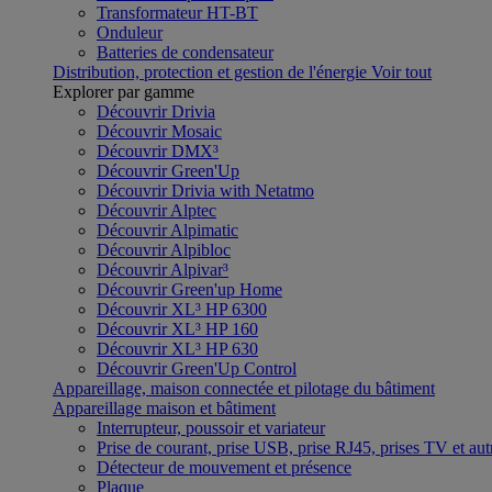
Transformateur HT-BT
Onduleur
Batteries de condensateur
Distribution, protection et gestion de l'énergie
Voir tout
Explorer par gamme
Découvrir Drivia
Découvrir Mosaic
Découvrir DMX³
Découvrir Green'Up
Découvrir Drivia with Netatmo
Découvrir Alptec
Découvrir Alpimatic
Découvrir Alpibloc
Découvrir Alpivar³
Découvrir Green'up Home
Découvrir XL³ HP 6300
Découvrir XL³ HP 160
Découvrir XL³ HP 630
Découvrir Green'Up Control
Appareillage, maison connectée et pilotage du bâtiment
Appareillage maison et bâtiment
Interrupteur, poussoir et variateur
Prise de courant, prise USB, prise RJ45, prises TV et aut
Détecteur de mouvement et présence
Plaque