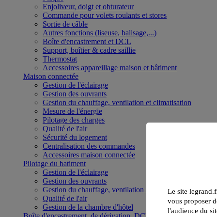
Enjoliveur, doigt et obturateur
Commande pour volets roulants et stores
Sortie de câble
Autres fonctions (liseuse, balisage,...)
Boîte d'encastrement et DCL
Support, boîtier & cadre saillie
Thermostat
Accessoires appareillage maison et bâtiment
Maison connectée
Gestion de l'éclairage
Gestion des ouvrants
Gestion du chauffage, ventilation et climatisation
Mesure de l'énergie
Pilotage des charges
Qualité de l'air
Sécurité du logement
Centralisation des commandes
Accessoires maison connectée
Pilotage du batiment
Gestion de l'éclairage
Gestion des ouvrants
Gestion du chauffage, ventilation et climatisation
Le site legrand.f
Qualité de l'air
vous proposer de
Gestion de la chambre d'hôtel
l'audience du sit
Boîte d'encastrement, de dérivation, DCL et boîte de sol