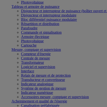
Photovoltaïque
Tableau et armoire de puissance
Disjoncteur et interrupteur de puissance (boîtier ouvert e
Disjoncteur et interrupteur modulaire
Bloc différentiel puissance modulaire
Répartition et distribution
Parafoudre
Commande et signalisation
Armoire électrique
Photovoltaïque
Cartouche
Mesure, comptage et supervision
Compteur d'énergie
Centrale de mesure
Transformateur
Logiciel et supervision
Interface
Relais de mesure et de protection
Transducteur et convertisseur
Indicateur analogique
Système de gestion de mesure
Indicateur numérique
Accessoires mesure, comptage et supervision
Acheminement et qualité de l'énergie
Canalisation préfabriquée