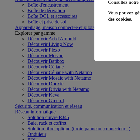
Consultez notre
Boîte d'encastrement
Boîte de dérivation
Vous pouvez gér
Boîte DCL et accessoires
des cookies
.
Boîte et prise de sol
Appareillage, maison connectée et pilotage du bâtiment
Voir to
Explorer par gamme
Découvrir Art d'Arnould
Découvrir Living Now
Découvrir Plexo
Découvrir Mosaic
Découvrir Batibox
Découvrir Céliane
Découvrir Céliane with Netatmo
Découvrir Mosaic with Netatmo
Découvrir Dooxie
Découvrir Drivia with Netatmo
Découvrir Keva
Découvrir Green-I
Sécurité, communication et réseau
Réseau informatique
Solution cuivre RJ45
Baie, rack et coffret
Solution fibre optique (tiroir, panneau, connecteur...)
Onduleur
PDU