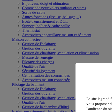
Enjoliveur, doigt et obturateur
Commande pour volets roulants et stores
Sortie de câble
Autres fonctions (liseuse, balisage,...)
Boîte d'encastrement et DCL
Support, boîtier & cadre saillie
Thermostat
Accessoires appareillage maison et bâtiment
Maison connectée
Gestion de l'éclairage
Gestion des ouvrants
Gestion du chauffage, ventilation et climatisation
Mesure de l'énergie
Pilotage des charges
Qualité de l'air
Sécurité du logement
Centralisation des commandes
Accessoires maison connectée
Pilotage du batiment
Gestion de l'éclairage
Gestion des ouvrants
Gestion du chauffage, ventilation et climatisation
Le site legrand.f
Qualité de l'air
vous proposer de
Gestion de la chambre d'hôtel
l'audience du sit
Boîte d'encastrement, de dérivation, DCL et boîte de sol