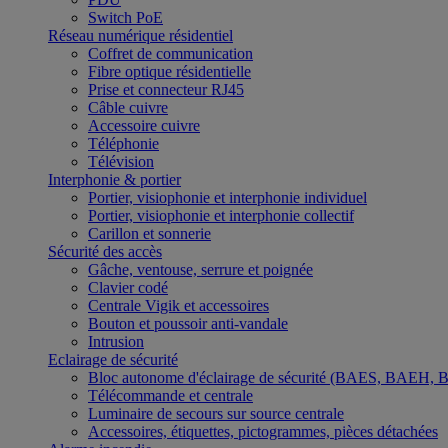
Switch PoE
Réseau numérique résidentiel
Coffret de communication
Fibre optique résidentielle
Prise et connecteur RJ45
Câble cuivre
Accessoire cuivre
Téléphonie
Télévision
Interphonie & portier
Portier, visiophonie et interphonie individuel
Portier, visiophonie et interphonie collectif
Carillon et sonnerie
Sécurité des accès
Gâche, ventouse, serrure et poignée
Clavier codé
Centrale Vigik et accessoires
Bouton et poussoir anti-vandale
Intrusion
Eclairage de sécurité
Bloc autonome d'éclairage de sécurité (BAES, BAEH,
Télécommande et centrale
Luminaire de secours sur source centrale
Accessoires, étiquettes, pictogrammes, pièces détachées