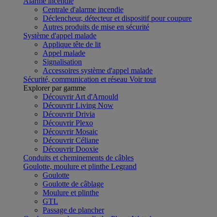
Alarme incendie
Centrale d'alarme incendie
Déclencheur, détecteur et dispositif pour coupure
Autres produits de mise en sécurité
Système d'appel malade
Applique tête de lit
Appel malade
Signalisation
Accessoires système d'appel malade
Sécurité, communication et réseau
Voir tout
Explorer par gamme
Découvrir Art d'Arnould
Découvrir Living Now
Découvrir Drivia
Découvrir Plexo
Découvrir Mosaic
Découvrir Céliane
Découvrir Dooxie
Conduits et cheminements de câbles
Goulotte, moulure et plinthe Legrand
Goulotte
Goulotte de câblage
Moulure et plinthe
GTL
Passage de plancher