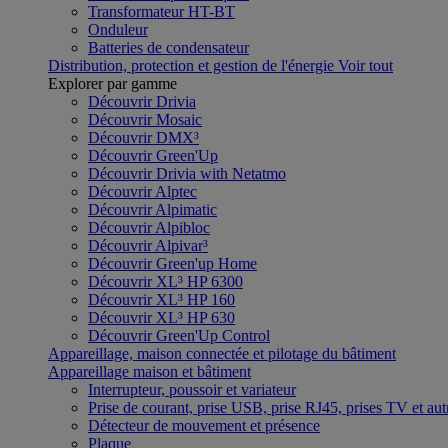
Transformateur HT-BT
Onduleur
Batteries de condensateur
Distribution, protection et gestion de l'énergie
Voir tout
Explorer par gamme
Découvrir Drivia
Découvrir Mosaic
Découvrir DMX³
Découvrir Green'Up
Découvrir Drivia with Netatmo
Découvrir Alptec
Découvrir Alpimatic
Découvrir Alpibloc
Découvrir Alpivar³
Découvrir Green'up Home
Découvrir XL³ HP 6300
Découvrir XL³ HP 160
Découvrir XL³ HP 630
Découvrir Green'Up Control
Appareillage, maison connectée et pilotage du bâtiment
Appareillage maison et bâtiment
Interrupteur, poussoir et variateur
Prise de courant, prise USB, prise RJ45, prises TV et aut
Détecteur de mouvement et présence
Plaque