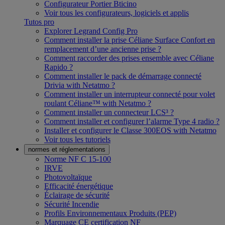
Configurateur Portier Bticino
Voir tous les configurateurs, logiciels et applis
Tutos pro
Explorer Legrand Config Pro
Comment installer la prise Céliane Surface Confort en
remplacement d’une ancienne prise ?
Comment raccorder des prises ensemble avec Céliane
Rapido ?
Comment installer le pack de démarrage connecté
Drivia with Netatmo ?
Comment installer un interrupteur connecté pour volet
roulant Céliane™ with Netatmo ?
Comment installer un connecteur LCS³ ?
Comment installer et configurer l’alarme Type 4 radio ?
Installer et configurer le Classe 300EOS with Netatmo
Voir tous les tutoriels
normes et réglementations
Norme NF C 15-100
IRVE
Photovoltaïque
Efficacité énergétique
Éclairage de sécurité
Sécurité Incendie
Profils Environnementaux Produits (PEP)
Marquage CE certification NF