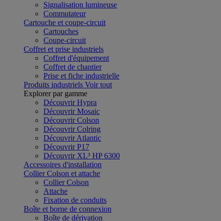
Signalisation lumineuse
Commutateur
Cartouche et coupe-circuit
Cartouches
Coupe-circuit
Coffret et prise industriels
Coffret d'équipement
Coffret de chantier
Prise et fiche industrielle
Produits industriels
Voir tout
Explorer par gamme
Découvrir Hypra
Découvrir Mosaic
Découvrir Colson
Découvrir Colring
Découvrir Atlantic
Découvrir P17
Découvrir XL³ HP 6300
Accessoires d'installation
Collier Colson et attache
Collier Colson
Attache
Fixation de conduits
Boîte et borne de connexion
Boîte de dérivation