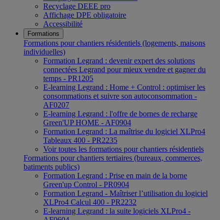
Recyclage DEEE pro
Affichage DPE obligatoire
Accessibilité
Formations
Formations pour chantiers résidentiels (logements, maisons
individuelles)
Formation Legrand : devenir expert des solutions
connectées Legrand pour mieux vendre et gagner du
temps - PR1205
E-learning Legrand : Home + Control : optimiser les
consommations et suivre son autoconsommation -
AF0207
E-learning Legrand : l'offre de bornes de recharge
Green'UP HOME - AF0904
Formation Legrand : La maîtrise du logiciel XLPro4
Tableaux 400 - PR2235
Voir toutes les formations pour chantiers résidentiels
Formations pour chantiers tertiaires (bureaux, commerces,
batiments publics)
Formation Legrand : Prise en main de la borne
Green'up Control - PR0904
Formation Legrand - Maîtriser l’utilisation du logiciel
XLPro4 Calcul 400 - PR2232
E-learning Legrand : la suite logiciels XLPro4 -
AF0604