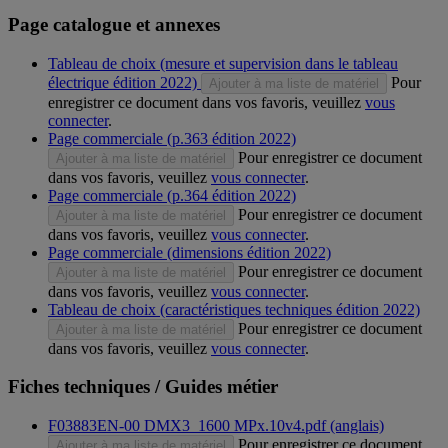
Page catalogue et annexes
Tableau de choix (mesure et supervision dans le tableau
électrique édition 2022)
Pour
Ajouter à ma liste de matériel
enregistrer ce document dans vos favoris, veuillez
vous
connecter
.
Page commerciale (p.363 édition 2022)
Pour enregistrer ce document
Ajouter à ma liste de matériel
dans vos favoris, veuillez
vous connecter
.
Page commerciale (p.364 édition 2022)
Pour enregistrer ce document
Ajouter à ma liste de matériel
dans vos favoris, veuillez
vous connecter
.
Page commerciale (dimensions édition 2022)
Pour enregistrer ce document
Ajouter à ma liste de matériel
dans vos favoris, veuillez
vous connecter
.
Tableau de choix (caractéristiques techniques édition 2022)
Pour enregistrer ce document
Ajouter à ma liste de matériel
dans vos favoris, veuillez
vous connecter
.
Fiches techniques / Guides métier
F03883EN-00 DMX3_1600 MPx.10v4.pdf (anglais)
Pour enregistrer ce document
Ajouter à ma liste de matériel