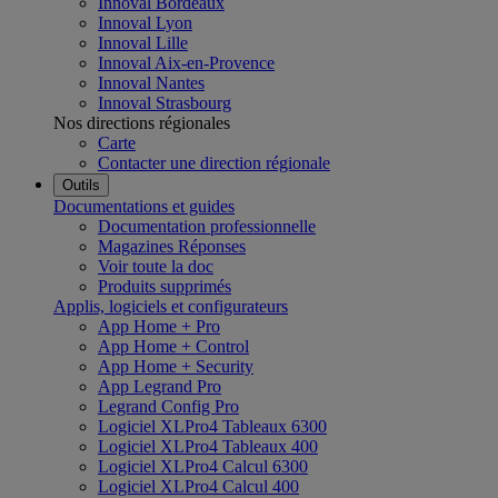
Innoval Bordeaux
Innoval Lyon
Innoval Lille
Innoval Aix-en-Provence
Innoval Nantes
Innoval Strasbourg
Nos directions régionales
Carte
Contacter une direction régionale
Outils
Documentations et guides
Documentation professionnelle
Magazines Réponses
Voir toute la doc
Produits supprimés
Applis, logiciels et configurateurs
App Home + Pro
App Home + Control
App Home + Security
App Legrand Pro
Legrand Config Pro
Logiciel XLPro4 Tableaux 6300
Logiciel XLPro4 Tableaux 400
Logiciel XLPro4 Calcul 6300
Logiciel XLPro4 Calcul 400