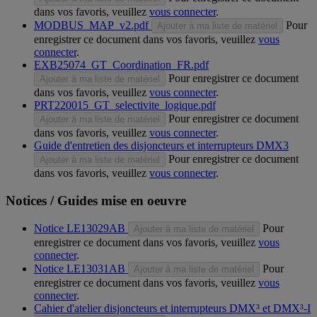
dans vos favoris, veuillez
vous connecter
.
MODBUS_MAP_v2.pdf
Pour
Ajouter à ma liste de matériel
enregistrer ce document dans vos favoris, veuillez
vous
connecter
.
EXB25074_GT_Coordination_FR.pdf
Pour enregistrer ce document
Ajouter à ma liste de matériel
dans vos favoris, veuillez
vous connecter
.
PRT220015_GT_selectivite_logique.pdf
Pour enregistrer ce document
Ajouter à ma liste de matériel
dans vos favoris, veuillez
vous connecter
.
Guide d'entretien des disjoncteurs et interrupteurs DMX3
Pour enregistrer ce document
Ajouter à ma liste de matériel
dans vos favoris, veuillez
vous connecter
.
Notices / Guides mise en oeuvre
Notice LE13029AB
Pour
Ajouter à ma liste de matériel
enregistrer ce document dans vos favoris, veuillez
vous
connecter
.
Notice LE13031AB
Pour
Ajouter à ma liste de matériel
enregistrer ce document dans vos favoris, veuillez
vous
connecter
.
Cahier d'atelier disjoncteurs et interrupteurs DMX³ et DMX³-I