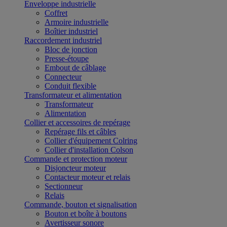
Enveloppe industrielle
Coffret
Armoire industrielle
Boîtier industriel
Raccordement industriel
Bloc de jonction
Presse-étoupe
Embout de câblage
Connecteur
Conduit flexible
Transformateur et alimentation
Transformateur
Alimentation
Collier et accessoires de repérage
Repérage fils et câbles
Collier d'équipement Colring
Collier d'installation Colson
Commande et protection moteur
Disjoncteur moteur
Contacteur moteur et relais
Sectionneur
Relais
Commande, bouton et signalisation
Bouton et boîte à boutons
Avertisseur sonore