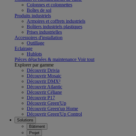
Colonnes et colonnettes
Boîtes de sol
Produits industriels
Armoires et coffrets industriels
Boîtiers industriels plastiques
Prises industrielles
Accessoires d'installation
Outillage
Eclairage
Hublots
Pièces détachées & maintenance
Voir tout
Explorer par gamme
Découvrir Drivia
Découvrir Mosaic
Découvrir DMX³
Découvrir Atlantic
Découvrir Céliane
Découvrir P17
Découvrir Green'Up
Découvrir Green'up Home
Découvrir Green'Up Control
Solutions
Bâtiment
Projet