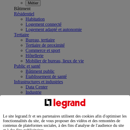
Métier
Bâtiment
Résidentiel
Habitation
Logement connecté
Logement adapté et autonomie
Tertiaire
Bureau, tertiaire
Tertiaire de proximité
Commerce et sport
Hôtellerie
Mobilier de bureau, lieux de vie
Public et santé
Bâtiment public
Établissement de santé
Infrastructures et industries
Data Center
Industrie
Infrastructures
À la une
Contrôler et planifier le fonctionnement des appareils
électriques avec le contacteur connecté
Le site legrand.fr et ses partenaires utilisent des cookies afin d'optimiser les
Répartir et optimiser son tableau électrique
fonctionnalités du site, de vous proposer des vidéos et des remontées de
Legrand Data Center Solutions : concentrer les
contenus de plateformes sociales, à des fins d'analyse de l'audience du site
expertises au service de vos performances