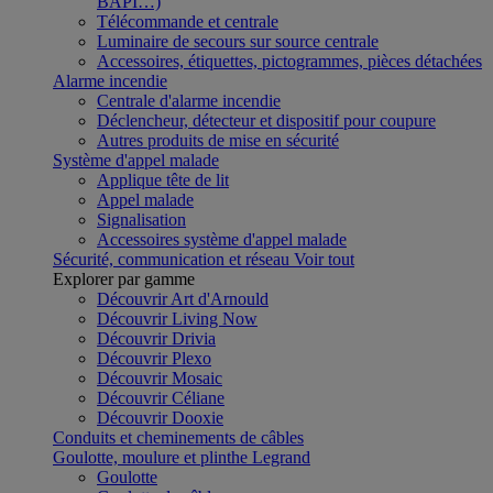
BAPI…)
Télécommande et centrale
Luminaire de secours sur source centrale
Accessoires, étiquettes, pictogrammes, pièces détachées
Alarme incendie
Centrale d'alarme incendie
Déclencheur, détecteur et dispositif pour coupure
Autres produits de mise en sécurité
Système d'appel malade
Applique tête de lit
Appel malade
Signalisation
Accessoires système d'appel malade
Sécurité, communication et réseau
Voir tout
Explorer par gamme
Découvrir Art d'Arnould
Découvrir Living Now
Découvrir Drivia
Découvrir Plexo
Découvrir Mosaic
Découvrir Céliane
Découvrir Dooxie
Conduits et cheminements de câbles
Goulotte, moulure et plinthe Legrand
Goulotte