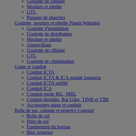
Goulotte de câblage
Moulure et plinthe
GTL
Passage de plancher
Goulotte, moulure et plinthe Planet Wattohm
Goulotte d'installation
Goulotte de distribution
Moulure et plinthe
Appareillage
Goulotte de câblage
GTL
Goulotte de climatisation
Gaine et conduit
Conduit ICTA
Conduit ICTA & ICA grande longueur
Conduit ICTA préfilé
Conduit ICA
Conduit rigide IRL, MRL
Conduit duogliss, Rai’Gliss, TINB et TIIB
Accessoires gaine et conduit
Boîte de sol, colonne et nourrice Legrand
Boîte de sol
Prise de sol
Equipement du bureau
Bloc nourrice