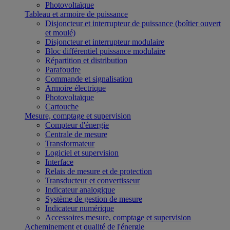
Photovoltaïque
Tableau et armoire de puissance
Disjoncteur et interrupteur de puissance (boîtier ouvert
et moulé)
Disjoncteur et interrupteur modulaire
Bloc différentiel puissance modulaire
Répartition et distribution
Parafoudre
Commande et signalisation
Armoire électrique
Photovoltaïque
Cartouche
Mesure, comptage et supervision
Compteur d'énergie
Centrale de mesure
Transformateur
Logiciel et supervision
Interface
Relais de mesure et de protection
Transducteur et convertisseur
Indicateur analogique
Système de gestion de mesure
Indicateur numérique
Accessoires mesure, comptage et supervision
Acheminement et qualité de l'énergie