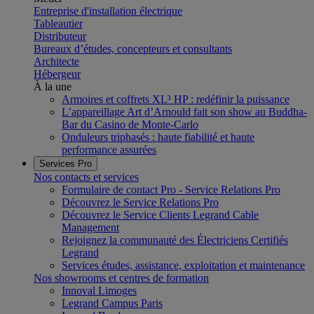
Entreprise d'installation électrique
Tableautier
Distributeur
Bureaux d’études, concepteurs et consultants
Architecte
Hébergeur
À la une
Armoires et coffrets XL³ HP : redéfinir la puissance
L’appareillage Art d’Arnould fait son show au Buddha-
Bar du Casino de Monte-Carlo
Onduleurs triphasés : haute fiabilité et haute
performance assurées
Services Pro
Nos contacts et services
Formulaire de contact Pro - Service Relations Pro
Découvrez le Service Relations Pro
Découvrez le Service Clients Legrand Cable
Management
Rejoignez la communauté des Électriciens Certifiés
Legrand
Services études, assistance, exploitation et maintenance
Nos showrooms et centres de formation
Innoval Limoges
Legrand Campus Paris