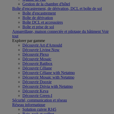
Gestion de la chambre d'hôtel
Boîte d'encastrement, de dérivation, DCL et boîte de sol
Boîte d'encastrement
Boîte de dérivation
Boîte DCL et accessoires
Boîte et prise de sol
Appareillage, maison connectée et pilotage du bâtiment
Voir
tout
Explorer par gamme
Découvrir Art d'Arnould
Découvrir Living Now
Découvrir Plexo
Découvrir Mosaic
Découvrir Batibox
Découvrir Céliane
Découvrir Céliane with Netatmo
Découvrir Mosaic with Netatmo
Découvrir Dooxie
Découvrir Drivia with Netatmo
Découvrir Keva
Découvrir Green-I
Sécurité, communication et réseau
Réseau informatique
Solution cuivre RJ45
Baie, rack et coffret