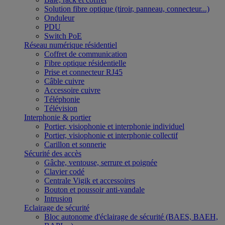
Solution fibre optique (tiroir, panneau, connecteur...)
Onduleur
PDU
Switch PoE
Réseau numérique résidentiel
Coffret de communication
Fibre optique résidentielle
Prise et connecteur RJ45
Câble cuivre
Accessoire cuivre
Téléphonie
Télévision
Interphonie & portier
Portier, visiophonie et interphonie individuel
Portier, visiophonie et interphonie collectif
Carillon et sonnerie
Sécurité des accès
Gâche, ventouse, serrure et poignée
Clavier codé
Centrale Vigik et accessoires
Bouton et poussoir anti-vandale
Intrusion
Eclairage de sécurité
Bloc autonome d'éclairage de sécurité (BAES, BAEH,