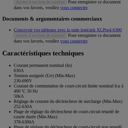
Pour enregistrer ce document
Ajouter à ma liste de matériel
dans vos favoris, veuillez
vous connecter
.
Documents & argumentaires commerciaux
Concevoir vos tableaux avec la suite logiciels XLPro4 6300
Pour enregistrer ce document
Ajouter à ma liste de matériel
dans vos favoris, veuillez
vous connecter
.
Caractéristiques techniques
Courant permanent nominal (Iu)
630A
Tension assignée (Ue) (Min-Max)
230-690V
Courant de commutation de court-circuit limite nominal Icu à
400 V, 50 Hz
50kA
Réglage de courant du déclencheur de surcharge (Min-Max)
252-630A
Plage de réglage du déclencheur de court-circuit retardé de
courte durée (Min-Max)
378-6300A
Plage de réglage du déclencheur de court-circuit non retardé