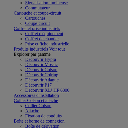
Signalisation lumineuse
Commutateur
Cartouche et coupe-circuit
Cartouches
Coupe-circuit
Coffret et prise industriels
Coffret d'équipement
Coffret de chantier
Prise et fiche industrielle
Produits industriels
Voir tout
Explorer par gamme
Découvrir Hypra
Découvrir Mosaic
Découvrir Colson
Découvrir Colring
Découvrir Atlantic
Découvrir P17
Découvrir XL³ HP 6300
Accessoires d'installation
Collier Colson et attache
Collier Colson
Attache
Fixation de conduits
Boîte et borne de connexion
Boîte de dérivation