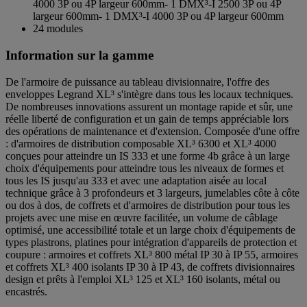
4000 3P ou 4P largeur 600mm- 1 DMX³-I 2500 3P ou 4P
largeur 600mm- 1 DMX³-I 4000 3P ou 4P largeur 600mm
24 modules
Information sur la gamme
De l'armoire de puissance au tableau divisionnaire, l'offre des
enveloppes Legrand XL³ s'intègre dans tous les locaux techniques.
De nombreuses innovations assurent un montage rapide et sûr, une
réelle liberté de configuration et un gain de temps appréciable lors
des opérations de maintenance et d'extension. Composée d'une offre
: d'armoires de distribution composable XL³ 6300 et XL³ 4000
conçues pour atteindre un IS 333 et une forme 4b grâce à un large
choix d'équipements pour atteindre tous les niveaux de formes et
tous les IS jusqu'au 333 et avec une adaptation aisée au local
technique grâce à 3 profondeurs et 3 largeurs, jumelables côte à côte
ou dos à dos, de coffrets et d'armoires de distribution pour tous les
projets avec une mise en œuvre facilitée, un volume de câblage
optimisé, une accessibilité totale et un large choix d'équipements de
types plastrons, platines pour intégration d'appareils de protection et
coupure : armoires et coffrets XL³ 800 métal IP 30 à IP 55, armoires
et coffrets XL³ 400 isolants IP 30 à IP 43, de coffrets divisionnaires
design et prêts à l'emploi XL³ 125 et XL³ 160 isolants, métal ou
encastrés.