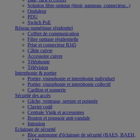
Solution fibre optique (tiroir, panneau, connecteur...)
Onduleur
PDU
Switch PoE
Réseau numérique résidentiel
Coffret de communication
Fibre optique résidentielle
Prise et connecteur RJ45
Câble cuivre
Accessoire cuivre
Téléphonie
Télévision
Interphonie & portier
Portier, visiophonie et interphonie individuel
Portier, visiophonie et interphonie collectif
Carillon et sonnerie
Sécurité des accès
Gâche, ventouse, serrure et poignée
Clavier codé
Centrale Vigik et accessoires
Bouton et poussoir anti-vandale
Intrusion
Eclairage de sécurité
Bloc autonome d'éclairage de sécurité (BAES, BAEH,