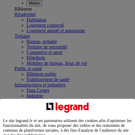
Métier
Bâtiment
Résidentiel
Habitation
Logement connecté
Logement adapté et autonomie
Tertiaire
Bureau, tertiaire
Tertiaire de proximité
Commerce et sport
Hôtellerie
Mobilier de bureau, lieux de vie
Public et santé
Bâtiment public
Établissement de santé
Infrastructures et industries
Data Center
Industrie
Infrastructures
À la une
Contrôler et planifier le fonctionnement des appareils
électriques avec le contacteur connecté
Le site legrand.fr et ses partenaires utilisent des cookies afin d'optimiser les
Répartir et optimiser son tableau électrique
fonctionnalités du site, de vous proposer des vidéos et des remontées de
Legrand Data Center Solutions : concentrer les
contenus de plateformes sociales, à des fins d'analyse de l'audience du site
expertises au service de vos performances