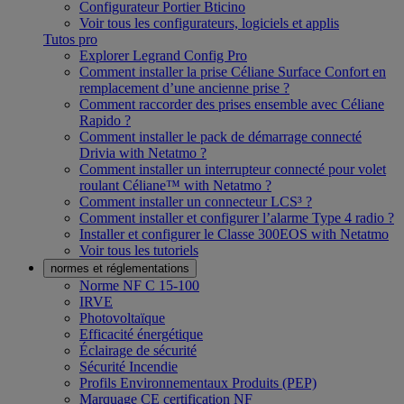
Configurateur Portier Bticino
Voir tous les configurateurs, logiciels et applis
Tutos pro
Explorer Legrand Config Pro
Comment installer la prise Céliane Surface Confort en
remplacement d’une ancienne prise ?
Comment raccorder des prises ensemble avec Céliane
Rapido ?
Comment installer le pack de démarrage connecté
Drivia with Netatmo ?
Comment installer un interrupteur connecté pour volet
roulant Céliane™ with Netatmo ?
Comment installer un connecteur LCS³ ?
Comment installer et configurer l’alarme Type 4 radio ?
Installer et configurer le Classe 300EOS with Netatmo
Voir tous les tutoriels
normes et réglementations
Norme NF C 15-100
IRVE
Photovoltaïque
Efficacité énergétique
Éclairage de sécurité
Sécurité Incendie
Profils Environnementaux Produits (PEP)
Marquage CE certification NF