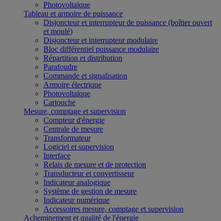
Photovoltaïque
Tableau et armoire de puissance
Disjoncteur et interrupteur de puissance (boîtier ouvert
et moulé)
Disjoncteur et interrupteur modulaire
Bloc différentiel puissance modulaire
Répartition et distribution
Parafoudre
Commande et signalisation
Armoire électrique
Photovoltaïque
Cartouche
Mesure, comptage et supervision
Compteur d'énergie
Centrale de mesure
Transformateur
Logiciel et supervision
Interface
Relais de mesure et de protection
Transducteur et convertisseur
Indicateur analogique
Système de gestion de mesure
Indicateur numérique
Accessoires mesure, comptage et supervision
Acheminement et qualité de l'énergie