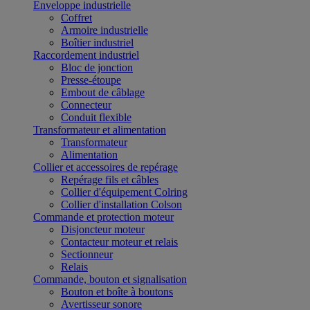
Enveloppe industrielle
Coffret
Armoire industrielle
Boîtier industriel
Raccordement industriel
Bloc de jonction
Presse-étoupe
Embout de câblage
Connecteur
Conduit flexible
Transformateur et alimentation
Transformateur
Alimentation
Collier et accessoires de repérage
Repérage fils et câbles
Collier d'équipement Colring
Collier d'installation Colson
Commande et protection moteur
Disjoncteur moteur
Contacteur moteur et relais
Sectionneur
Relais
Commande, bouton et signalisation
Bouton et boîte à boutons
Avertisseur sonore