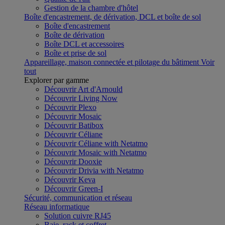
Gestion de la chambre d'hôtel
Boîte d'encastrement, de dérivation, DCL et boîte de sol
Boîte d'encastrement
Boîte de dérivation
Boîte DCL et accessoires
Boîte et prise de sol
Appareillage, maison connectée et pilotage du bâtiment
Voir
tout
Explorer par gamme
Découvrir Art d'Arnould
Découvrir Living Now
Découvrir Plexo
Découvrir Mosaic
Découvrir Batibox
Découvrir Céliane
Découvrir Céliane with Netatmo
Découvrir Mosaic with Netatmo
Découvrir Dooxie
Découvrir Drivia with Netatmo
Découvrir Keva
Découvrir Green-I
Sécurité, communication et réseau
Réseau informatique
Solution cuivre RJ45
Baie, rack et coffret