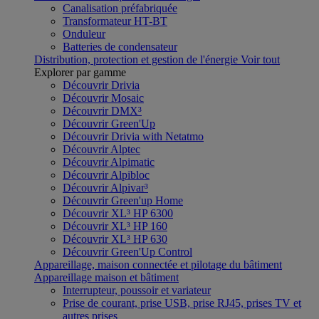
Canalisation préfabriquée
Transformateur HT-BT
Onduleur
Batteries de condensateur
Distribution, protection et gestion de l'énergie
Voir tout
Explorer par gamme
Découvrir Drivia
Découvrir Mosaic
Découvrir DMX³
Découvrir Green'Up
Découvrir Drivia with Netatmo
Découvrir Alptec
Découvrir Alpimatic
Découvrir Alpibloc
Découvrir Alpivar³
Découvrir Green'up Home
Découvrir XL³ HP 6300
Découvrir XL³ HP 160
Découvrir XL³ HP 630
Découvrir Green'Up Control
Appareillage, maison connectée et pilotage du bâtiment
Appareillage maison et bâtiment
Interrupteur, poussoir et variateur
Prise de courant, prise USB, prise RJ45, prises TV et
autres prises