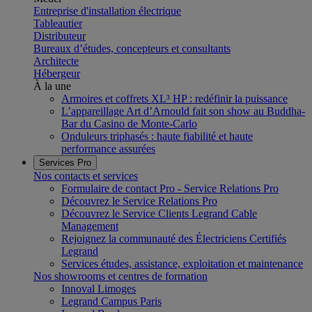
Entreprise d'installation électrique
Tableautier
Distributeur
Bureaux d’études, concepteurs et consultants
Architecte
Hébergeur
À la une
Armoires et coffrets XL³ HP : redéfinir la puissance
L’appareillage Art d’Arnould fait son show au Buddha-
Bar du Casino de Monte-Carlo
Onduleurs triphasés : haute fiabilité et haute
performance assurées
Services Pro
Nos contacts et services
Formulaire de contact Pro - Service Relations Pro
Découvrez le Service Relations Pro
Découvrez le Service Clients Legrand Cable
Management
Rejoignez la communauté des Électriciens Certifiés
Legrand
Services études, assistance, exploitation et maintenance
Nos showrooms et centres de formation
Innoval Limoges
Legrand Campus Paris