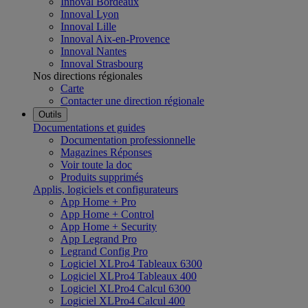
Innoval Bordeaux
Innoval Lyon
Innoval Lille
Innoval Aix-en-Provence
Innoval Nantes
Innoval Strasbourg
Nos directions régionales
Carte
Contacter une direction régionale
Outils
Documentations et guides
Documentation professionnelle
Magazines Réponses
Voir toute la doc
Produits supprimés
Applis, logiciels et configurateurs
App Home + Pro
App Home + Control
App Home + Security
App Legrand Pro
Legrand Config Pro
Logiciel XLPro4 Tableaux 6300
Logiciel XLPro4 Tableaux 400
Logiciel XLPro4 Calcul 6300
Logiciel XLPro4 Calcul 400