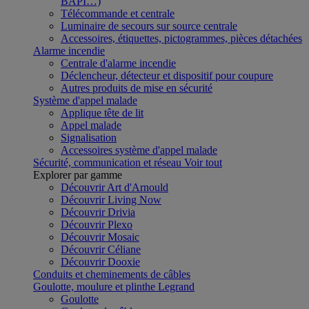
BAPI…)
Télécommande et centrale
Luminaire de secours sur source centrale
Accessoires, étiquettes, pictogrammes, pièces détachées
Alarme incendie
Centrale d'alarme incendie
Déclencheur, détecteur et dispositif pour coupure
Autres produits de mise en sécurité
Système d'appel malade
Applique tête de lit
Appel malade
Signalisation
Accessoires système d'appel malade
Sécurité, communication et réseau
Voir tout
Explorer par gamme
Découvrir Art d'Arnould
Découvrir Living Now
Découvrir Drivia
Découvrir Plexo
Découvrir Mosaic
Découvrir Céliane
Découvrir Dooxie
Conduits et cheminements de câbles
Goulotte, moulure et plinthe Legrand
Goulotte