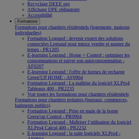
Recyclage DEEE pro
Affichage DPE obligatoire
Accessibilité
Formations
Formations pour chantiers résidentiels (logements, maisons
individuelles)
Formation Legrand : devenir expert des solutions
connectées Legrand pour mieux vendre et gagner du
temps - PR1205
E-learning Legrand : Home + Control : optimiser les
consommations et suivre son autoconsommation -
AF0207
E-learning Legrand : l'offre de bornes de recharge
Green'UP HOME - AF0904
Formation Legrand : La maîtrise du logiciel XLPro4
Tableaux 400 - PR2235
Voir toutes les formations pour chantiers résidentiels
Formations pour chantiers tertiaires (bureaux, commerces,
batiments publics)
Formation Legrand : Prise en main de la borne
Green'up Control - PR0904
Formation Legrand - Maîtriser l’utilisation du logiciel
XLPro4 Calcul 400 - PR2232
E-learning Legrand : la suite logiciels XLPro4 -
AF0604