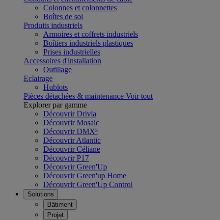
Colonnes et colonnettes
Boîtes de sol
Produits industriels
Armoires et coffrets industriels
Boîtiers industriels plastiques
Prises industrielles
Accessoires d'installation
Outillage
Eclairage
Hublots
Pièces détachées & maintenance
Voir tout
Explorer par gamme
Découvrir Drivia
Découvrir Mosaic
Découvrir DMX³
Découvrir Atlantic
Découvrir Céliane
Découvrir P17
Découvrir Green'Up
Découvrir Green'up Home
Découvrir Green'Up Control
Solutions
Bâtiment
Projet