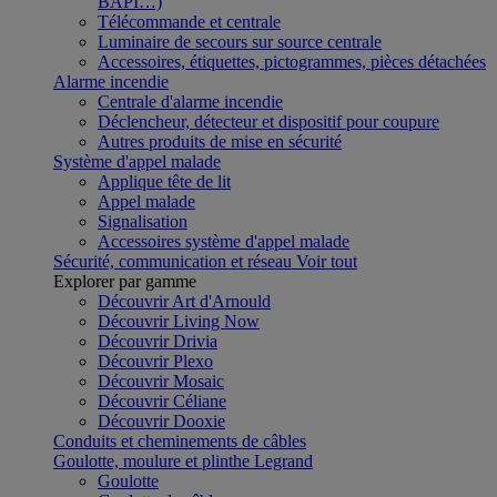
BAPI…)
Télécommande et centrale
Luminaire de secours sur source centrale
Accessoires, étiquettes, pictogrammes, pièces détachées
Alarme incendie
Centrale d'alarme incendie
Déclencheur, détecteur et dispositif pour coupure
Autres produits de mise en sécurité
Système d'appel malade
Applique tête de lit
Appel malade
Signalisation
Accessoires système d'appel malade
Sécurité, communication et réseau
Voir tout
Explorer par gamme
Découvrir Art d'Arnould
Découvrir Living Now
Découvrir Drivia
Découvrir Plexo
Découvrir Mosaic
Découvrir Céliane
Découvrir Dooxie
Conduits et cheminements de câbles
Goulotte, moulure et plinthe Legrand
Goulotte