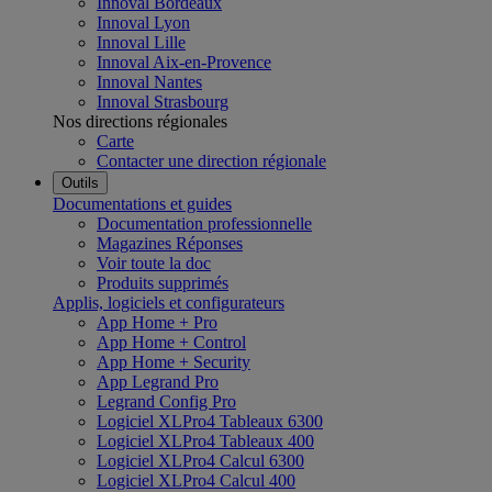
Innoval Bordeaux
Innoval Lyon
Innoval Lille
Innoval Aix-en-Provence
Innoval Nantes
Innoval Strasbourg
Nos directions régionales
Carte
Contacter une direction régionale
Outils
Documentations et guides
Documentation professionnelle
Magazines Réponses
Voir toute la doc
Produits supprimés
Applis, logiciels et configurateurs
App Home + Pro
App Home + Control
App Home + Security
App Legrand Pro
Legrand Config Pro
Logiciel XLPro4 Tableaux 6300
Logiciel XLPro4 Tableaux 400
Logiciel XLPro4 Calcul 6300
Logiciel XLPro4 Calcul 400