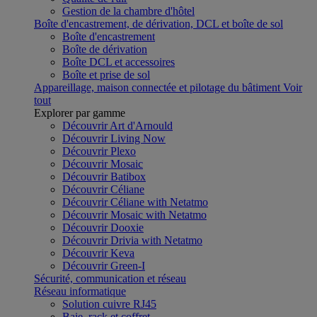
Gestion de la chambre d'hôtel
Boîte d'encastrement, de dérivation, DCL et boîte de sol
Boîte d'encastrement
Boîte de dérivation
Boîte DCL et accessoires
Boîte et prise de sol
Appareillage, maison connectée et pilotage du bâtiment
Voir
tout
Explorer par gamme
Découvrir Art d'Arnould
Découvrir Living Now
Découvrir Plexo
Découvrir Mosaic
Découvrir Batibox
Découvrir Céliane
Découvrir Céliane with Netatmo
Découvrir Mosaic with Netatmo
Découvrir Dooxie
Découvrir Drivia with Netatmo
Découvrir Keva
Découvrir Green-I
Sécurité, communication et réseau
Réseau informatique
Solution cuivre RJ45
Baie, rack et coffret