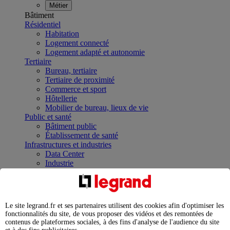
Métier
Bâtiment
Résidentiel
Habitation
Logement connecté
Logement adapté et autonomie
Tertiaire
Bureau, tertiaire
Tertiaire de proximité
Commerce et sport
Hôtellerie
Mobilier de bureau, lieux de vie
Public et santé
Bâtiment public
Établissement de santé
Infrastructures et industries
Data Center
Industrie
Infrastructures
À la une
Contrôler et planifier le fonctionnement des appareils
électriques avec le contacteur connecté
Le site legrand.fr et ses partenaires utilisent des cookies afin d'optimiser les
Répartir et optimiser son tableau électrique
fonctionnalités du site, de vous proposer des vidéos et des remontées de
Legrand Data Center Solutions : concentrer les
contenus de plateformes sociales, à des fins d'analyse de l'audience du site
expertises au service de vos performances