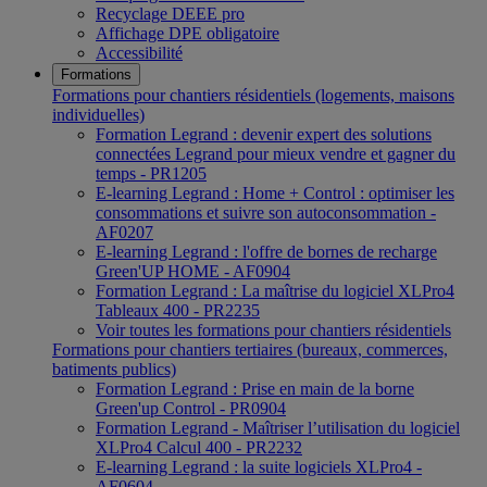
Recyclage DEEE pro
Affichage DPE obligatoire
Accessibilité
Formations
Formations pour chantiers résidentiels (logements, maisons
individuelles)
Formation Legrand : devenir expert des solutions
connectées Legrand pour mieux vendre et gagner du
temps - PR1205
E-learning Legrand : Home + Control : optimiser les
consommations et suivre son autoconsommation -
AF0207
E-learning Legrand : l'offre de bornes de recharge
Green'UP HOME - AF0904
Formation Legrand : La maîtrise du logiciel XLPro4
Tableaux 400 - PR2235
Voir toutes les formations pour chantiers résidentiels
Formations pour chantiers tertiaires (bureaux, commerces,
batiments publics)
Formation Legrand : Prise en main de la borne
Green'up Control - PR0904
Formation Legrand - Maîtriser l’utilisation du logiciel
XLPro4 Calcul 400 - PR2232
E-learning Legrand : la suite logiciels XLPro4 -
AF0604