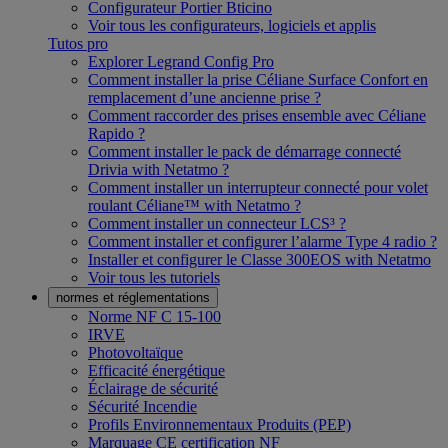
Configurateur Portier Bticino
Voir tous les configurateurs, logiciels et applis
Tutos pro
Explorer Legrand Config Pro
Comment installer la prise Céliane Surface Confort en
remplacement d’une ancienne prise ?
Comment raccorder des prises ensemble avec Céliane
Rapido ?
Comment installer le pack de démarrage connecté
Drivia with Netatmo ?
Comment installer un interrupteur connecté pour volet
roulant Céliane™ with Netatmo ?
Comment installer un connecteur LCS³ ?
Comment installer et configurer l’alarme Type 4 radio ?
Installer et configurer le Classe 300EOS with Netatmo
Voir tous les tutoriels
normes et réglementations
Norme NF C 15-100
IRVE
Photovoltaïque
Efficacité énergétique
Éclairage de sécurité
Sécurité Incendie
Profils Environnementaux Produits (PEP)
Marquage CE certification NF