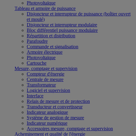
Photovoltaïque
Tableau et armoire de puissance
Disjoncteur et interrupteur de puissance (boîtier ouvert
et moulé)
Disjoncteur et interrupteur modulaire
Bloc différentiel puissance modulaire
Répartition et distribution
Parafoudre
Commande et signalisation
Armoire électrique
Photovoltaïque
Cartouche
Mesure, comptage et supervision
Compteur d'énergie
Centrale de mesure
Transformateur
Logiciel et supervision
Interface
Relais de mesure et de protection
Transducteur et convertisseur
Indicateur analogique
Système de gestion de mesure
Indicateur numérique
Accessoires mesure, comptage et supervision
Acheminement et qualité de l'énergie