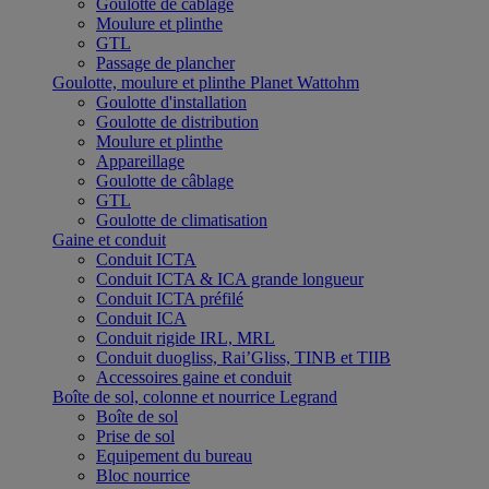
Goulotte de câblage
Moulure et plinthe
GTL
Passage de plancher
Goulotte, moulure et plinthe Planet Wattohm
Goulotte d'installation
Goulotte de distribution
Moulure et plinthe
Appareillage
Goulotte de câblage
GTL
Goulotte de climatisation
Gaine et conduit
Conduit ICTA
Conduit ICTA & ICA grande longueur
Conduit ICTA préfilé
Conduit ICA
Conduit rigide IRL, MRL
Conduit duogliss, Rai’Gliss, TINB et TIIB
Accessoires gaine et conduit
Boîte de sol, colonne et nourrice Legrand
Boîte de sol
Prise de sol
Equipement du bureau
Bloc nourrice