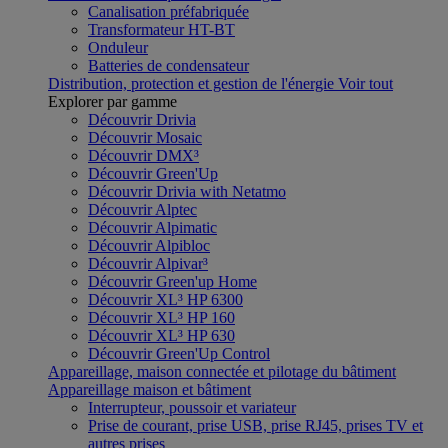
Canalisation préfabriquée
Transformateur HT-BT
Onduleur
Batteries de condensateur
Distribution, protection et gestion de l'énergie
Voir tout
Explorer par gamme
Découvrir Drivia
Découvrir Mosaic
Découvrir DMX³
Découvrir Green'Up
Découvrir Drivia with Netatmo
Découvrir Alptec
Découvrir Alpimatic
Découvrir Alpibloc
Découvrir Alpivar³
Découvrir Green'up Home
Découvrir XL³ HP 6300
Découvrir XL³ HP 160
Découvrir XL³ HP 630
Découvrir Green'Up Control
Appareillage, maison connectée et pilotage du bâtiment
Appareillage maison et bâtiment
Interrupteur, poussoir et variateur
Prise de courant, prise USB, prise RJ45, prises TV et
autres prises