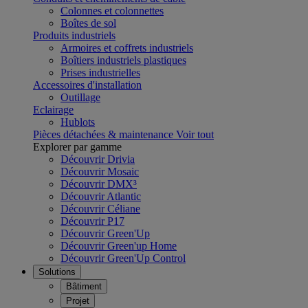
Colonnes et colonnettes
Boîtes de sol
Produits industriels
Armoires et coffrets industriels
Boîtiers industriels plastiques
Prises industrielles
Accessoires d'installation
Outillage
Eclairage
Hublots
Pièces détachées & maintenance
Voir tout
Explorer par gamme
Découvrir Drivia
Découvrir Mosaic
Découvrir DMX³
Découvrir Atlantic
Découvrir Céliane
Découvrir P17
Découvrir Green'Up
Découvrir Green'up Home
Découvrir Green'Up Control
Solutions
Bâtiment
Projet