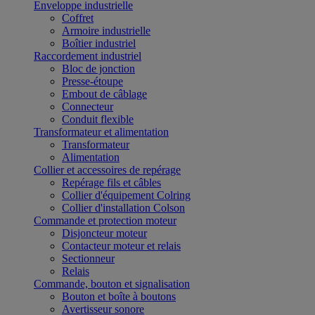
Enveloppe industrielle
Coffret
Armoire industrielle
Boîtier industriel
Raccordement industriel
Bloc de jonction
Presse-étoupe
Embout de câblage
Connecteur
Conduit flexible
Transformateur et alimentation
Transformateur
Alimentation
Collier et accessoires de repérage
Repérage fils et câbles
Collier d'équipement Colring
Collier d'installation Colson
Commande et protection moteur
Disjoncteur moteur
Contacteur moteur et relais
Sectionneur
Relais
Commande, bouton et signalisation
Bouton et boîte à boutons
Avertisseur sonore