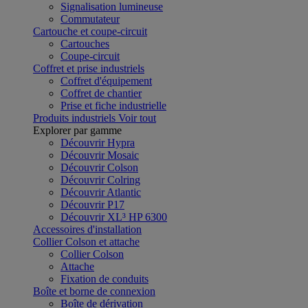
Signalisation lumineuse
Commutateur
Cartouche et coupe-circuit
Cartouches
Coupe-circuit
Coffret et prise industriels
Coffret d'équipement
Coffret de chantier
Prise et fiche industrielle
Produits industriels
Voir tout
Explorer par gamme
Découvrir Hypra
Découvrir Mosaic
Découvrir Colson
Découvrir Colring
Découvrir Atlantic
Découvrir P17
Découvrir XL³ HP 6300
Accessoires d'installation
Collier Colson et attache
Collier Colson
Attache
Fixation de conduits
Boîte et borne de connexion
Boîte de dérivation