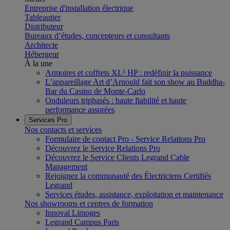
Entreprise d'installation électrique
Tableautier
Distributeur
Bureaux d’études, concepteurs et consultants
Architecte
Hébergeur
À la une
Armoires et coffrets XL³ HP : redéfinir la puissance
L’appareillage Art d’Arnould fait son show au Buddha-
Bar du Casino de Monte-Carlo
Onduleurs triphasés : haute fiabilité et haute
performance assurées
Services Pro
Nos contacts et services
Formulaire de contact Pro - Service Relations Pro
Découvrez le Service Relations Pro
Découvrez le Service Clients Legrand Cable
Management
Rejoignez la communauté des Électriciens Certifiés
Legrand
Services études, assistance, exploitation et maintenance
Nos showrooms et centres de formation
Innoval Limoges
Legrand Campus Paris