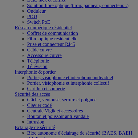
Solution fibre optique (tiroir, panneau, connecteur...)
Onduleur
PDU
Switch PoE
Réseau numérique résidentiel
Coffret de communication
Fibre optique résidentielle
Prise et connecteur RJ45
Câble cuivre
Accessoire cuivre
Téléphonie
Télévision
Interphonie & portier
Portier, visiophonie et interphonie individuel
Portier, visiophonie et interphonie collectif
Carillon et sonnerie
Sécurité des accès
Gâche, ventouse, serrure et poignée
Clavier codé
Centrale Vigik et accessoires
Bouton et poussoir anti-vandale
Intrusion
Eclairage de sécurité
Bloc autonome d'éclairage de sécurité (BAES, BAEH,