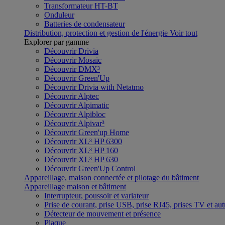
Transformateur HT-BT
Onduleur
Batteries de condensateur
Distribution, protection et gestion de l'énergie
Voir tout
Explorer par gamme
Découvrir Drivia
Découvrir Mosaic
Découvrir DMX³
Découvrir Green'Up
Découvrir Drivia with Netatmo
Découvrir Alptec
Découvrir Alpimatic
Découvrir Alpibloc
Découvrir Alpivar³
Découvrir Green'up Home
Découvrir XL³ HP 6300
Découvrir XL³ HP 160
Découvrir XL³ HP 630
Découvrir Green'Up Control
Appareillage, maison connectée et pilotage du bâtiment
Appareillage maison et bâtiment
Interrupteur, poussoir et variateur
Prise de courant, prise USB, prise RJ45, prises TV et aut
Détecteur de mouvement et présence
Plaque