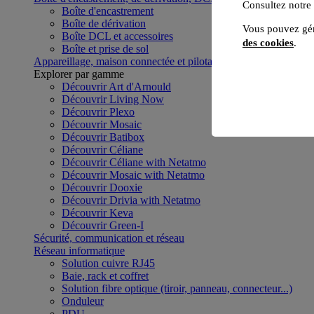
Consultez notre
Boîte d'encastrement
Boîte de dérivation
Vous pouvez gér
Boîte DCL et accessoires
des cookies
.
Boîte et prise de sol
Appareillage, maison connectée et pilotage du bâtiment
Voir to
Explorer par gamme
Découvrir Art d'Arnould
Découvrir Living Now
Découvrir Plexo
Découvrir Mosaic
Découvrir Batibox
Découvrir Céliane
Découvrir Céliane with Netatmo
Découvrir Mosaic with Netatmo
Découvrir Dooxie
Découvrir Drivia with Netatmo
Découvrir Keva
Découvrir Green-I
Sécurité, communication et réseau
Réseau informatique
Solution cuivre RJ45
Baie, rack et coffret
Solution fibre optique (tiroir, panneau, connecteur...)
Onduleur
PDU