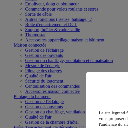
Enjoliveur, doigt et obturateur
Commande pour volets roulants et stores
Sortie de câble
Autres fonctions (liseuse, balisage,...)
Boîte d'encastrement et DCL
Support, boîtier & cadre saillie
Thermostat
Accessoires appareillage maison et bâtiment
Maison connectée
Gestion de l'éclairage
Gestion des ouvrants
Gestion du chauffage, ventilation et climatisation
Mesure de l'énergie
Pilotage des charges
Qualité de l'air
Sécurité du logement
Centralisation des commandes
Accessoires maison connectée
Pilotage du batiment
Gestion de l'éclairage
Gestion des ouvrants
Gestion du chauffage, ventilation et climatisation
Le site legrand.f
Qualité de l'air
vous proposer de
Gestion de la chambre d'hôtel
l'audience du sit
Boîte d'encastrement, de dérivation, DCL et boîte de sol