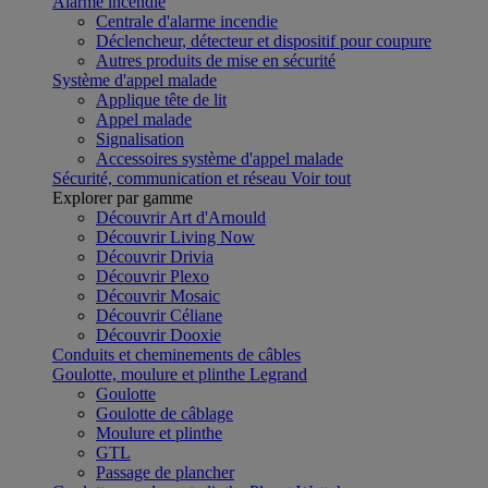
Alarme incendie
Centrale d'alarme incendie
Déclencheur, détecteur et dispositif pour coupure
Autres produits de mise en sécurité
Système d'appel malade
Applique tête de lit
Appel malade
Signalisation
Accessoires système d'appel malade
Sécurité, communication et réseau
Voir tout
Explorer par gamme
Découvrir Art d'Arnould
Découvrir Living Now
Découvrir Drivia
Découvrir Plexo
Découvrir Mosaic
Découvrir Céliane
Découvrir Dooxie
Conduits et cheminements de câbles
Goulotte, moulure et plinthe Legrand
Goulotte
Goulotte de câblage
Moulure et plinthe
GTL
Passage de plancher