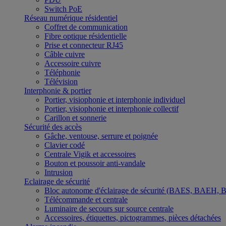
Switch PoE
Réseau numérique résidentiel
Coffret de communication
Fibre optique résidentielle
Prise et connecteur RJ45
Câble cuivre
Accessoire cuivre
Téléphonie
Télévision
Interphonie & portier
Portier, visiophonie et interphonie individuel
Portier, visiophonie et interphonie collectif
Carillon et sonnerie
Sécurité des accès
Gâche, ventouse, serrure et poignée
Clavier codé
Centrale Vigik et accessoires
Bouton et poussoir anti-vandale
Intrusion
Eclairage de sécurité
Bloc autonome d'éclairage de sécurité (BAES, BAEH,
Télécommande et centrale
Luminaire de secours sur source centrale
Accessoires, étiquettes, pictogrammes, pièces détachées