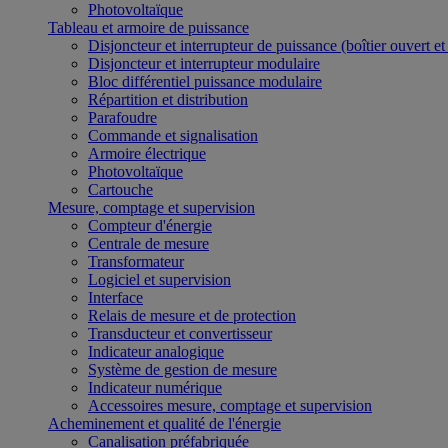
Photovoltaïque
Tableau et armoire de puissance
Disjoncteur et interrupteur de puissance (boîtier ouvert e
Disjoncteur et interrupteur modulaire
Bloc différentiel puissance modulaire
Répartition et distribution
Parafoudre
Commande et signalisation
Armoire électrique
Photovoltaïque
Cartouche
Mesure, comptage et supervision
Compteur d'énergie
Centrale de mesure
Transformateur
Logiciel et supervision
Interface
Relais de mesure et de protection
Transducteur et convertisseur
Indicateur analogique
Système de gestion de mesure
Indicateur numérique
Accessoires mesure, comptage et supervision
Acheminement et qualité de l'énergie
Canalisation préfabriquée