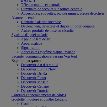
BAPI…)
Télécommande et centrale
Luminaire de secours sur source centrale
Accessoires, étiquettes, pictogrammes, pièces détachées
Alarme incendie
Centrale d'alarme incendie
Déclencheur, détecteur et dispositif pour coupure
Autres produits de mise en sécurité
Système d'appel malade
Applique tête de lit
Appel malade
Signalisation
Accessoires système d'appel malade
Sécurité, communication et réseau
Voir tout
Explorer par gamme
Découvrir Art d'Arnould
Découvrir Living Now
Découvrir Drivia
Découvrir Plexo
Découvrir Mosaic
Découvrir Céliane
Découvrir Dooxie
Conduits et cheminements de câbles
Goulotte, moulure et plinthe Legrand
Goulotte