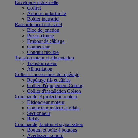
Enveloppe industrielle
Coffret
Armoire industrielle
Boîtier industriel
Raccordement industriel
Bloc de jonction
Presse-étoupe
Embout de câblage
Connecteur
Conduit flexible
Transformateur et alimentation
Transformateur
Alimentation
Collier et accessoires de repérage
Repérage fils et câbles
Collier d'équipement Colring
Collier d'installation Colson
Commande et protection moteur
Disjoncteur moteur
Contacteur moteur et relais
Sectionneur
Relais
Commande, bouton et signalisation
Bouton et boîte à boutons
Avertisseur sonore