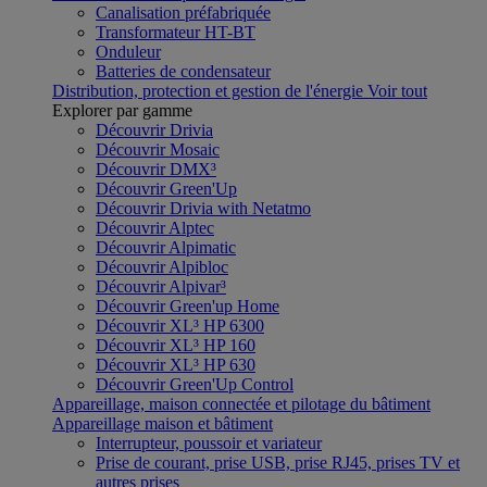
Canalisation préfabriquée
Transformateur HT-BT
Onduleur
Batteries de condensateur
Distribution, protection et gestion de l'énergie
Voir tout
Explorer par gamme
Découvrir Drivia
Découvrir Mosaic
Découvrir DMX³
Découvrir Green'Up
Découvrir Drivia with Netatmo
Découvrir Alptec
Découvrir Alpimatic
Découvrir Alpibloc
Découvrir Alpivar³
Découvrir Green'up Home
Découvrir XL³ HP 6300
Découvrir XL³ HP 160
Découvrir XL³ HP 630
Découvrir Green'Up Control
Appareillage, maison connectée et pilotage du bâtiment
Appareillage maison et bâtiment
Interrupteur, poussoir et variateur
Prise de courant, prise USB, prise RJ45, prises TV et
autres prises