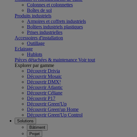
Colonnes et colonnettes
Boîtes de sol
Produits industriels
Armoires et coffrets industriels
Boîtiers industriels plastiques
Prises industrielles
Accessoires d'installation
Outillage
Eclairage
Hublots
Pièces détachées & maintenance
Voir tout
Explorer par gamme
Découvrir Drivia
Découvrir Mosaic
Découvrir DMX³
Découvrir Atlantic
Découvrir Céliane
Découvrir P17
Découvrir Green'Up
Découvrir Green'up Home
Découvrir Green'Up Control
Solutions
Bâtiment
Projet