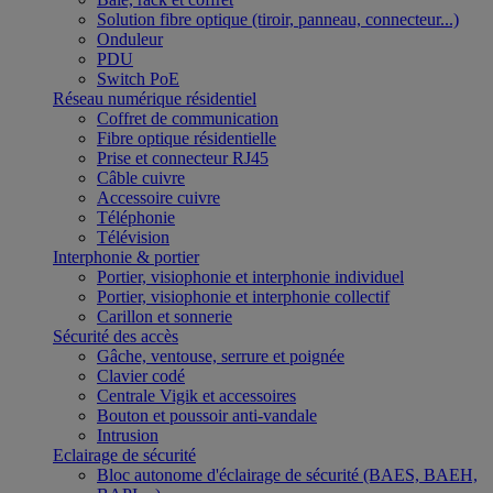
Solution fibre optique (tiroir, panneau, connecteur...)
Onduleur
PDU
Switch PoE
Réseau numérique résidentiel
Coffret de communication
Fibre optique résidentielle
Prise et connecteur RJ45
Câble cuivre
Accessoire cuivre
Téléphonie
Télévision
Interphonie & portier
Portier, visiophonie et interphonie individuel
Portier, visiophonie et interphonie collectif
Carillon et sonnerie
Sécurité des accès
Gâche, ventouse, serrure et poignée
Clavier codé
Centrale Vigik et accessoires
Bouton et poussoir anti-vandale
Intrusion
Eclairage de sécurité
Bloc autonome d'éclairage de sécurité (BAES, BAEH,