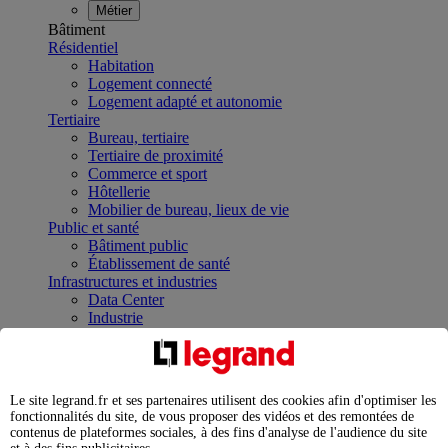
Métier
Bâtiment
Résidentiel
Habitation
Logement connecté
Logement adapté et autonomie
Tertiaire
Bureau, tertiaire
Tertiaire de proximité
Commerce et sport
Hôtellerie
Mobilier de bureau, lieux de vie
Public et santé
Bâtiment public
Établissement de santé
Infrastructures et industries
Data Center
Industrie
Infrastructures
À la une
Contrôler et planifier le fonctionnement des appareils
électriques avec le contacteur connecté
Le site legrand.fr et ses partenaires utilisent des cookies afin d'optimiser les
Répartir et optimiser son tableau électrique
fonctionnalités du site, de vous proposer des vidéos et des remontées de
Legrand Data Center Solutions : concentrer les
contenus de plateformes sociales, à des fins d'analyse de l'audience du site
expertises au service de vos performances