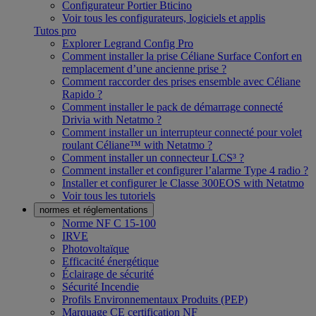
Configurateur Portier Bticino
Voir tous les configurateurs, logiciels et applis
Tutos pro
Explorer Legrand Config Pro
Comment installer la prise Céliane Surface Confort en
remplacement d’une ancienne prise ?
Comment raccorder des prises ensemble avec Céliane
Rapido ?
Comment installer le pack de démarrage connecté
Drivia with Netatmo ?
Comment installer un interrupteur connecté pour volet
roulant Céliane™ with Netatmo ?
Comment installer un connecteur LCS³ ?
Comment installer et configurer l’alarme Type 4 radio ?
Installer et configurer le Classe 300EOS with Netatmo
Voir tous les tutoriels
normes et réglementations
Norme NF C 15-100
IRVE
Photovoltaïque
Efficacité énergétique
Éclairage de sécurité
Sécurité Incendie
Profils Environnementaux Produits (PEP)
Marquage CE certification NF