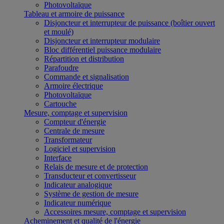
Photovoltaïque
Tableau et armoire de puissance
Disjoncteur et interrupteur de puissance (boîtier ouvert
et moulé)
Disjoncteur et interrupteur modulaire
Bloc différentiel puissance modulaire
Répartition et distribution
Parafoudre
Commande et signalisation
Armoire électrique
Photovoltaïque
Cartouche
Mesure, comptage et supervision
Compteur d'énergie
Centrale de mesure
Transformateur
Logiciel et supervision
Interface
Relais de mesure et de protection
Transducteur et convertisseur
Indicateur analogique
Système de gestion de mesure
Indicateur numérique
Accessoires mesure, comptage et supervision
Acheminement et qualité de l'énergie