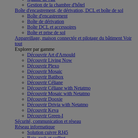
Gestion de la chambre d'hôtel
Boîte d'encastrement, de dérivation, DCL et boîte de sol
Boîte d'encastrement
Boîte de dérivation
Boîte DCL et accessoires
Boîte et prise de sol
Appareillage, maison connectée et pilotage du bâtiment
Voir
tout
Explorer par gamme
Découvrir Art d'Arnould
Découvrir Living Now
Découvrir Plexo
Découvrir Mosaic
Découvrir Batibox
Découvrir Céliane
Découvrir Céliane with Netatmo
Découvrir Mosaic with Netatmo
Découvrir Dooxie
Découvrir Drivia with Netatmo
Découvrir Keva
Découvrir Green-I
Sécurité, communication et réseau
Réseau informatique
Solution cuivre RJ45
Baie, rack et coffret