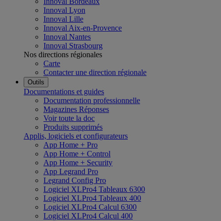
Innoval Bordeaux
Innoval Lyon
Innoval Lille
Innoval Aix-en-Provence
Innoval Nantes
Innoval Strasbourg
Nos directions régionales
Carte
Contacter une direction régionale
Outils
Documentations et guides
Documentation professionnelle
Magazines Réponses
Voir toute la doc
Produits supprimés
Applis, logiciels et configurateurs
App Home + Pro
App Home + Control
App Home + Security
App Legrand Pro
Legrand Config Pro
Logiciel XLPro4 Tableaux 6300
Logiciel XLPro4 Tableaux 400
Logiciel XLPro4 Calcul 6300
Logiciel XLPro4 Calcul 400