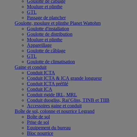
Goulotte de câblage
Moulure et plinthe
GTL
Passage de plancher
Goulotte, moulure et plinthe Planet Wattohm
Goulotte d'installation
Goulotte de distribution
Moulure et plinthe
Appareillage
Goulotte de câblage
GTL
Goulotte de climatisation
Gaine et conduit
Conduit ICTA
Conduit ICTA & ICA grande longueur
Conduit ICTA préfilé
Conduit ICA
Conduit rigide IRL, MRL
Conduit duogliss, Rai’Gliss, TINB et TIIB
Accessoires gaine et conduit
Boîte de sol, colonne et nourrice Legrand
Boîte de sol
Prise de sol
Equipement du bureau
Bloc nourrice