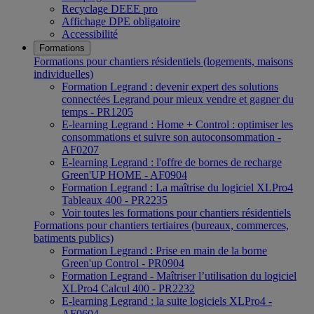
Recyclage DEEE pro
Affichage DPE obligatoire
Accessibilité
Formations
Formations pour chantiers résidentiels (logements, maisons
individuelles)
Formation Legrand : devenir expert des solutions
connectées Legrand pour mieux vendre et gagner du
temps - PR1205
E-learning Legrand : Home + Control : optimiser les
consommations et suivre son autoconsommation -
AF0207
E-learning Legrand : l'offre de bornes de recharge
Green'UP HOME - AF0904
Formation Legrand : La maîtrise du logiciel XLPro4
Tableaux 400 - PR2235
Voir toutes les formations pour chantiers résidentiels
Formations pour chantiers tertiaires (bureaux, commerces,
batiments publics)
Formation Legrand : Prise en main de la borne
Green'up Control - PR0904
Formation Legrand - Maîtriser l’utilisation du logiciel
XLPro4 Calcul 400 - PR2232
E-learning Legrand : la suite logiciels XLPro4 -
AF0604