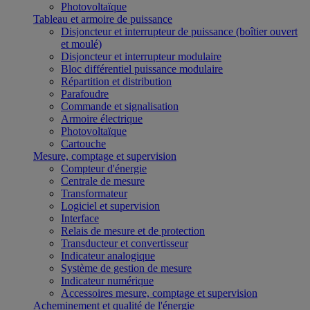
Photovoltaïque
Tableau et armoire de puissance
Disjoncteur et interrupteur de puissance (boîtier ouvert
et moulé)
Disjoncteur et interrupteur modulaire
Bloc différentiel puissance modulaire
Répartition et distribution
Parafoudre
Commande et signalisation
Armoire électrique
Photovoltaïque
Cartouche
Mesure, comptage et supervision
Compteur d'énergie
Centrale de mesure
Transformateur
Logiciel et supervision
Interface
Relais de mesure et de protection
Transducteur et convertisseur
Indicateur analogique
Système de gestion de mesure
Indicateur numérique
Accessoires mesure, comptage et supervision
Acheminement et qualité de l'énergie