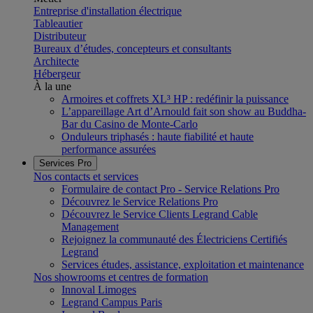
Entreprise d'installation électrique
Tableautier
Distributeur
Bureaux d’études, concepteurs et consultants
Architecte
Hébergeur
À la une
Armoires et coffrets XL³ HP : redéfinir la puissance
L’appareillage Art d’Arnould fait son show au Buddha-
Bar du Casino de Monte-Carlo
Onduleurs triphasés : haute fiabilité et haute
performance assurées
Services Pro
Nos contacts et services
Formulaire de contact Pro - Service Relations Pro
Découvrez le Service Relations Pro
Découvrez le Service Clients Legrand Cable
Management
Rejoignez la communauté des Électriciens Certifiés
Legrand
Services études, assistance, exploitation et maintenance
Nos showrooms et centres de formation
Innoval Limoges
Legrand Campus Paris