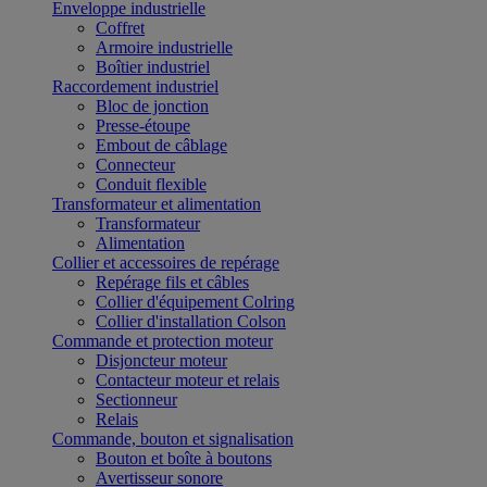
Enveloppe industrielle
Coffret
Armoire industrielle
Boîtier industriel
Raccordement industriel
Bloc de jonction
Presse-étoupe
Embout de câblage
Connecteur
Conduit flexible
Transformateur et alimentation
Transformateur
Alimentation
Collier et accessoires de repérage
Repérage fils et câbles
Collier d'équipement Colring
Collier d'installation Colson
Commande et protection moteur
Disjoncteur moteur
Contacteur moteur et relais
Sectionneur
Relais
Commande, bouton et signalisation
Bouton et boîte à boutons
Avertisseur sonore