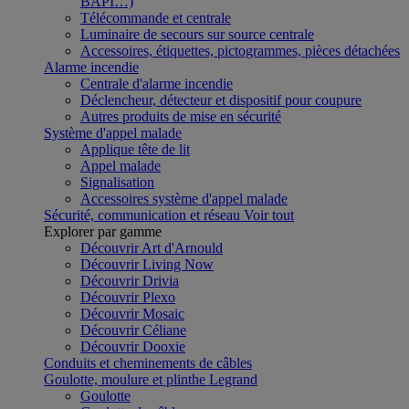
BAPI…)
Télécommande et centrale
Luminaire de secours sur source centrale
Accessoires, étiquettes, pictogrammes, pièces détachées
Alarme incendie
Centrale d'alarme incendie
Déclencheur, détecteur et dispositif pour coupure
Autres produits de mise en sécurité
Système d'appel malade
Applique tête de lit
Appel malade
Signalisation
Accessoires système d'appel malade
Sécurité, communication et réseau
Voir tout
Explorer par gamme
Découvrir Art d'Arnould
Découvrir Living Now
Découvrir Drivia
Découvrir Plexo
Découvrir Mosaic
Découvrir Céliane
Découvrir Dooxie
Conduits et cheminements de câbles
Goulotte, moulure et plinthe Legrand
Goulotte