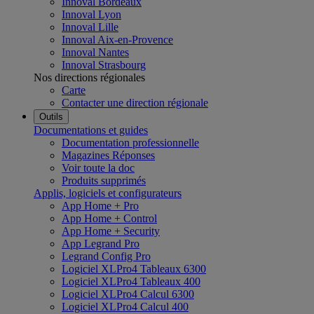
Innoval Bordeaux
Innoval Lyon
Innoval Lille
Innoval Aix-en-Provence
Innoval Nantes
Innoval Strasbourg
Nos directions régionales
Carte
Contacter une direction régionale
Outils
Documentations et guides
Documentation professionnelle
Magazines Réponses
Voir toute la doc
Produits supprimés
Applis, logiciels et configurateurs
App Home + Pro
App Home + Control
App Home + Security
App Legrand Pro
Legrand Config Pro
Logiciel XLPro4 Tableaux 6300
Logiciel XLPro4 Tableaux 400
Logiciel XLPro4 Calcul 6300
Logiciel XLPro4 Calcul 400