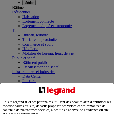
Métier
Bâtiment
Résidentiel
Habitation
Logement connecté
Logement adapté et autonomie
Tertiaire
Bureau, tertiaire
Tertiaire de proximité
Commerce et sport
Hôtellerie
Mobilier de bureau, lieux de vie
Public et santé
Bâtiment public
Établissement de santé
Infrastructures et industries
Data Center
Industrie
Infrastructures
À la une
Contrôler et planifier le fonctionnement des appareils
électriques avec le contacteur connecté
Le site legrand.fr et ses partenaires utilisent des cookies afin d'optimiser les
Répartir et optimiser son tableau électrique
fonctionnalités du site, de vous proposer des vidéos et des remontées de
Legrand Data Center Solutions : concentrer les
contenus de plateformes sociales, à des fins d'analyse de l'audience du site
expertises au service de vos performances