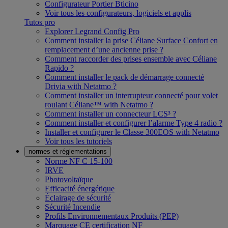
Configurateur Portier Bticino
Voir tous les configurateurs, logiciels et applis
Tutos pro
Explorer Legrand Config Pro
Comment installer la prise Céliane Surface Confort en
remplacement d’une ancienne prise ?
Comment raccorder des prises ensemble avec Céliane
Rapido ?
Comment installer le pack de démarrage connecté
Drivia with Netatmo ?
Comment installer un interrupteur connecté pour volet
roulant Céliane™ with Netatmo ?
Comment installer un connecteur LCS³ ?
Comment installer et configurer l’alarme Type 4 radio ?
Installer et configurer le Classe 300EOS with Netatmo
Voir tous les tutoriels
normes et réglementations
Norme NF C 15-100
IRVE
Photovoltaïque
Efficacité énergétique
Éclairage de sécurité
Sécurité Incendie
Profils Environnementaux Produits (PEP)
Marquage CE certification NF