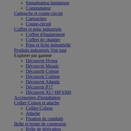
Signalisation lumineuse
Commutateur
Cartouche et coupe-circuit
Cartouches
Coupe-circuit
Coffret et prise industriels
Coffret d'équipement
Coffret de chantier
Prise et fiche industrielle
Produits industriels
Voir tout
Explorer par gamme
Découvrir Hypra
Découvrir Mosaic
Découvrir Colson
Découvrir Colring
Découvrir Atlantic
Découvrir P17
Découvrir XL³ HP 6300
Accessoires d'installation
Collier Colson et attache
Collier Colson
Attache
Fixation de conduits
Boîte et borne de connexion
Boîte de dérivation