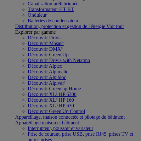
Canalisation préfabriquée
Transformateur HT-BT
Onduleur
Batteries de condensateur
Distribution, protection et gestion de l'énergie
Voir tout
Explorer par gamme
Découvrir Drivia
Découvrir Mosaic
Découvrir DMX³
Découvrir Green'Up
Découvrir Drivia with Netatmo
Découvrir Alptec
Découvrir Alpimatic
Découvrir Alpibloc
Découvrir Alpivar³
Découvrir Green'up Home
Découvrir XL³ HP 6300
Découvrir XL³ HP 160
Découvrir XL³ HP 630
Découvrir Green'Up Control
Appareillage, maison connectée et pilotage du bâtiment
Appareillage maison et bâtiment
Interrupteur, poussoir et variateur
Prise de courant, prise USB, prise RJ45, prises TV et
autres prises