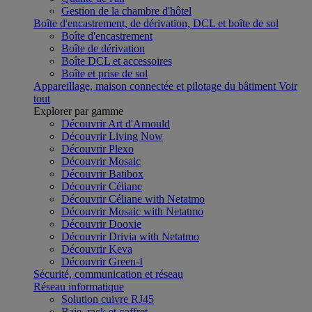
Gestion de la chambre d'hôtel
Boîte d'encastrement, de dérivation, DCL et boîte de sol
Boîte d'encastrement
Boîte de dérivation
Boîte DCL et accessoires
Boîte et prise de sol
Appareillage, maison connectée et pilotage du bâtiment
Voir
tout
Explorer par gamme
Découvrir Art d'Arnould
Découvrir Living Now
Découvrir Plexo
Découvrir Mosaic
Découvrir Batibox
Découvrir Céliane
Découvrir Céliane with Netatmo
Découvrir Mosaic with Netatmo
Découvrir Dooxie
Découvrir Drivia with Netatmo
Découvrir Keva
Découvrir Green-I
Sécurité, communication et réseau
Réseau informatique
Solution cuivre RJ45
Baie, rack et coffret