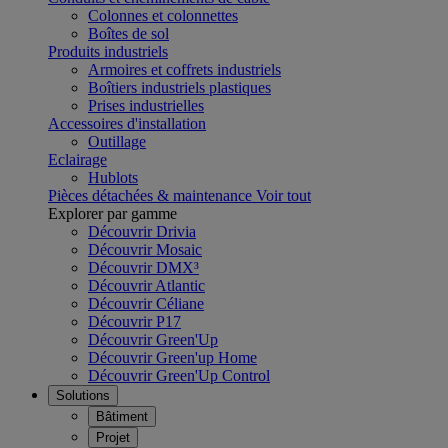
Colonnes et colonnettes
Boîtes de sol
Produits industriels
Armoires et coffrets industriels
Boîtiers industriels plastiques
Prises industrielles
Accessoires d'installation
Outillage
Eclairage
Hublots
Pièces détachées & maintenance
Voir tout
Explorer par gamme
Découvrir Drivia
Découvrir Mosaic
Découvrir DMX³
Découvrir Atlantic
Découvrir Céliane
Découvrir P17
Découvrir Green'Up
Découvrir Green'up Home
Découvrir Green'Up Control
Solutions
Bâtiment
Projet