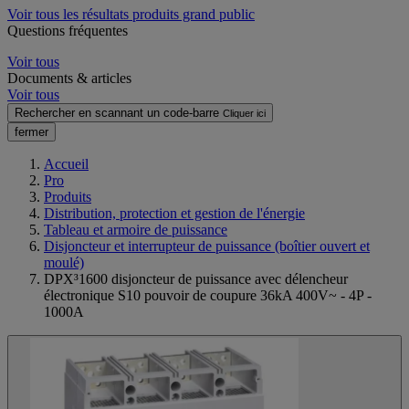
Voir tous les résultats produits grand public
Questions fréquentes
Voir tous
Documents & articles
Voir tous
Rechercher en scannant un code-barre
Cliquer ici
fermer
Accueil
Pro
Produits
Distribution, protection et gestion de l'énergie
Tableau et armoire de puissance
Disjoncteur et interrupteur de puissance (boîtier ouvert et
moulé)
DPX³1600 disjoncteur de puissance avec délencheur
électronique S10 pouvoir de coupure 36kA 400V~ - 4P -
1000A