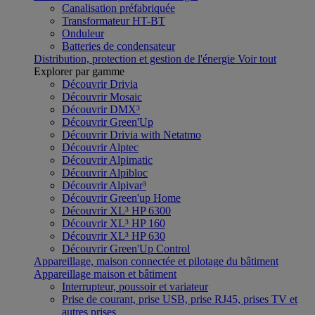
Canalisation préfabriquée
Transformateur HT-BT
Onduleur
Batteries de condensateur
Distribution, protection et gestion de l'énergie
Voir tout
Explorer par gamme
Découvrir Drivia
Découvrir Mosaic
Découvrir DMX³
Découvrir Green'Up
Découvrir Drivia with Netatmo
Découvrir Alptec
Découvrir Alpimatic
Découvrir Alpibloc
Découvrir Alpivar³
Découvrir Green'up Home
Découvrir XL³ HP 6300
Découvrir XL³ HP 160
Découvrir XL³ HP 630
Découvrir Green'Up Control
Appareillage, maison connectée et pilotage du bâtiment
Appareillage maison et bâtiment
Interrupteur, poussoir et variateur
Prise de courant, prise USB, prise RJ45, prises TV et
autres prises