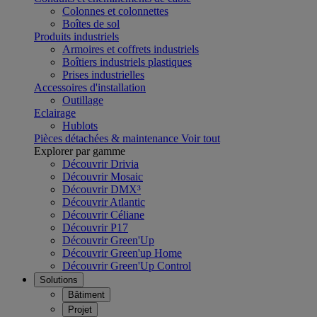
Colonnes et colonnettes
Boîtes de sol
Produits industriels
Armoires et coffrets industriels
Boîtiers industriels plastiques
Prises industrielles
Accessoires d'installation
Outillage
Eclairage
Hublots
Pièces détachées & maintenance
Voir tout
Explorer par gamme
Découvrir Drivia
Découvrir Mosaic
Découvrir DMX³
Découvrir Atlantic
Découvrir Céliane
Découvrir P17
Découvrir Green'Up
Découvrir Green'up Home
Découvrir Green'Up Control
Solutions
Bâtiment
Projet