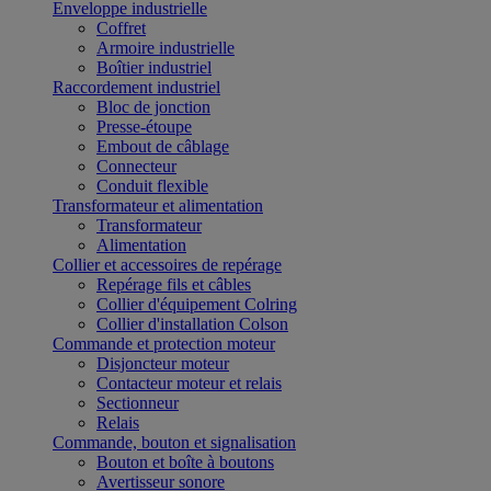
Enveloppe industrielle
Coffret
Armoire industrielle
Boîtier industriel
Raccordement industriel
Bloc de jonction
Presse-étoupe
Embout de câblage
Connecteur
Conduit flexible
Transformateur et alimentation
Transformateur
Alimentation
Collier et accessoires de repérage
Repérage fils et câbles
Collier d'équipement Colring
Collier d'installation Colson
Commande et protection moteur
Disjoncteur moteur
Contacteur moteur et relais
Sectionneur
Relais
Commande, bouton et signalisation
Bouton et boîte à boutons
Avertisseur sonore