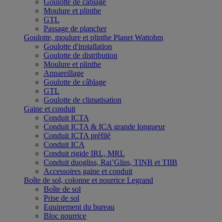
Goulotte de câblage
Moulure et plinthe
GTL
Passage de plancher
Goulotte, moulure et plinthe Planet Wattohm
Goulotte d'installation
Goulotte de distribution
Moulure et plinthe
Appareillage
Goulotte de câblage
GTL
Goulotte de climatisation
Gaine et conduit
Conduit ICTA
Conduit ICTA & ICA grande longueur
Conduit ICTA préfilé
Conduit ICA
Conduit rigide IRL, MRL
Conduit duogliss, Rai’Gliss, TINB et TIIB
Accessoires gaine et conduit
Boîte de sol, colonne et nourrice Legrand
Boîte de sol
Prise de sol
Equipement du bureau
Bloc nourrice