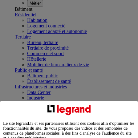
Métier
Bâtiment
Résidentiel
Habitation
Logement connecté
Logement adapté et autonomie
Tertiaire
Bureau, tertiaire
Tertiaire de proximité
Commerce et sport
Hôtellerie
Mobilier de bureau, lieux de vie
Public et santé
Bâtiment public
Établissement de santé
Infrastructures et industries
Data Center
Industrie
Infrastructures
À la une
Contrôler et planifier le fonctionnement des appareils
électriques avec le contacteur connecté
Le site legrand.fr et ses partenaires utilisent des cookies afin d'optimiser les
Répartir et optimiser son tableau électrique
fonctionnalités du site, de vous proposer des vidéos et des remontées de
Legrand Data Center Solutions : concentrer les
contenus de plateformes sociales, à des fins d'analyse de l'audience du site
expertises au service de vos performances