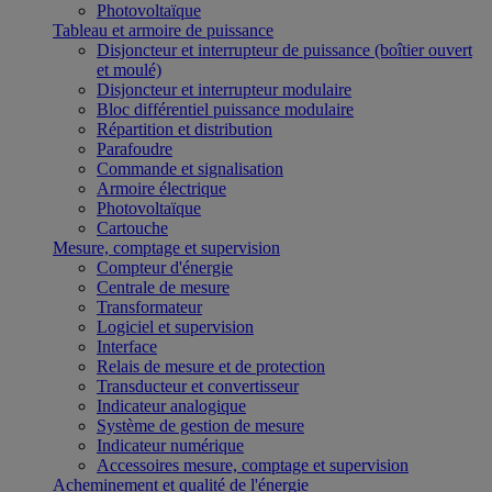
Photovoltaïque
Tableau et armoire de puissance
Disjoncteur et interrupteur de puissance (boîtier ouvert
et moulé)
Disjoncteur et interrupteur modulaire
Bloc différentiel puissance modulaire
Répartition et distribution
Parafoudre
Commande et signalisation
Armoire électrique
Photovoltaïque
Cartouche
Mesure, comptage et supervision
Compteur d'énergie
Centrale de mesure
Transformateur
Logiciel et supervision
Interface
Relais de mesure et de protection
Transducteur et convertisseur
Indicateur analogique
Système de gestion de mesure
Indicateur numérique
Accessoires mesure, comptage et supervision
Acheminement et qualité de l'énergie