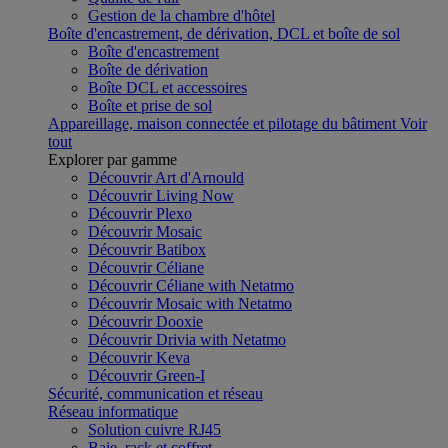
Gestion de la chambre d'hôtel
Boîte d'encastrement, de dérivation, DCL et boîte de sol
Boîte d'encastrement
Boîte de dérivation
Boîte DCL et accessoires
Boîte et prise de sol
Appareillage, maison connectée et pilotage du bâtiment
Voir
tout
Explorer par gamme
Découvrir Art d'Arnould
Découvrir Living Now
Découvrir Plexo
Découvrir Mosaic
Découvrir Batibox
Découvrir Céliane
Découvrir Céliane with Netatmo
Découvrir Mosaic with Netatmo
Découvrir Dooxie
Découvrir Drivia with Netatmo
Découvrir Keva
Découvrir Green-I
Sécurité, communication et réseau
Réseau informatique
Solution cuivre RJ45
Baie, rack et coffret