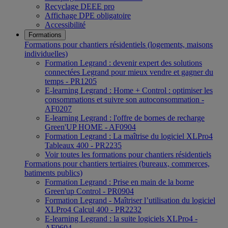
Recyclage DEEE pro
Affichage DPE obligatoire
Accessibilité
Formations
Formations pour chantiers résidentiels (logements, maisons
individuelles)
Formation Legrand : devenir expert des solutions
connectées Legrand pour mieux vendre et gagner du
temps - PR1205
E-learning Legrand : Home + Control : optimiser les
consommations et suivre son autoconsommation -
AF0207
E-learning Legrand : l'offre de bornes de recharge
Green'UP HOME - AF0904
Formation Legrand : La maîtrise du logiciel XLPro4
Tableaux 400 - PR2235
Voir toutes les formations pour chantiers résidentiels
Formations pour chantiers tertiaires (bureaux, commerces,
batiments publics)
Formation Legrand : Prise en main de la borne
Green'up Control - PR0904
Formation Legrand - Maîtriser l’utilisation du logiciel
XLPro4 Calcul 400 - PR2232
E-learning Legrand : la suite logiciels XLPro4 -
AF0604