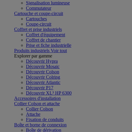
Signalisation lumineuse
Commutateur
Cartouche et coupe-circuit
Cartouches
Coupe-circuit
Coffret et prise industriels
Coffret d'équipement
Coffret de chantier
Prise et fiche industrielle
Produits industriels
Voir tout
Explorer par gamme
Découvrir Hypra
Découvrir Mosaic
Découvrir Colson
Découvrir Colring
Découvrir Atlantic
Découvrir P17
Découvrir XL³ HP 6300
Accessoires d'installation
Collier Colson et attache
Collier Colson
Attache
Fixation de conduits
Boîte et borne de connexion
Boîte de dérivation