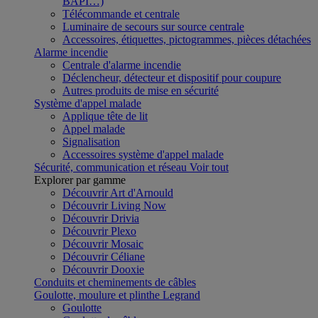
BAPI…)
Télécommande et centrale
Luminaire de secours sur source centrale
Accessoires, étiquettes, pictogrammes, pièces détachées
Alarme incendie
Centrale d'alarme incendie
Déclencheur, détecteur et dispositif pour coupure
Autres produits de mise en sécurité
Système d'appel malade
Applique tête de lit
Appel malade
Signalisation
Accessoires système d'appel malade
Sécurité, communication et réseau
Voir tout
Explorer par gamme
Découvrir Art d'Arnould
Découvrir Living Now
Découvrir Drivia
Découvrir Plexo
Découvrir Mosaic
Découvrir Céliane
Découvrir Dooxie
Conduits et cheminements de câbles
Goulotte, moulure et plinthe Legrand
Goulotte