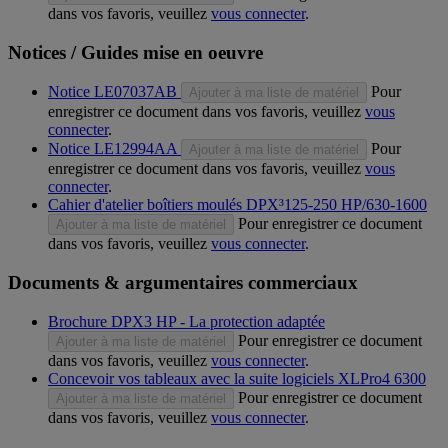
dans vos favoris, veuillez
vous connecter
.
Notices / Guides mise en oeuvre
Notice LE07037AB
Pour
Ajouter à ma liste de matériel
enregistrer ce document dans vos favoris, veuillez
vous
connecter
.
Notice LE12994AA
Pour
Ajouter à ma liste de matériel
enregistrer ce document dans vos favoris, veuillez
vous
connecter
.
Cahier d'atelier boîtiers moulés DPX³125-250 HP/630-1600
Pour enregistrer ce document
Ajouter à ma liste de matériel
dans vos favoris, veuillez
vous connecter
.
Documents & argumentaires commerciaux
Brochure DPX3 HP - La protection adaptée
Pour enregistrer ce document
Ajouter à ma liste de matériel
dans vos favoris, veuillez
vous connecter
.
Concevoir vos tableaux avec la suite logiciels XLPro4 6300
Pour enregistrer ce document
Ajouter à ma liste de matériel
dans vos favoris, veuillez
vous connecter
.