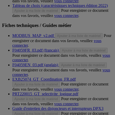
dans vos favoris, veuillez
vous connecter
.
Tableau de choix (caractéristiques techniques édition 2022)
Pour enregistrer ce document
Ajouter à ma liste de matériel
dans vos favoris, veuillez
vous connecter
.
Fiches techniques / Guides métier
MODBUS_MAP_v2.pdf
Pour
Ajouter à ma liste de matériel
enregistrer ce document dans vos favoris, veuillez
vous
connecter
.
F04059FR_03.pdf (français)
Ajouter à ma liste de matériel
Pour enregistrer ce document dans vos favoris, veuillez
vous
connecter
.
F04059EN_03.pdf (anglais)
Ajouter à ma liste de matériel
Pour enregistrer ce document dans vos favoris, veuillez
vous
connecter
.
EXB25074_GT_Coordination_FR.pdf
Pour enregistrer ce document
Ajouter à ma liste de matériel
dans vos favoris, veuillez
vous connecter
.
PRT220015_GT_selectivite_logique.pdf
Pour enregistrer ce document
Ajouter à ma liste de matériel
dans vos favoris, veuillez
vous connecter
.
Guide d'entretien des disjoncteurs et interrupteurs DPX3
Pour enregistrer ce document
Ajouter à ma liste de matériel