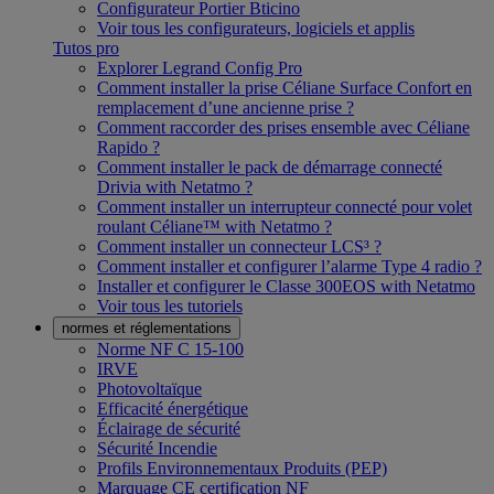
Configurateur Portier Bticino
Voir tous les configurateurs, logiciels et applis
Tutos pro
Explorer Legrand Config Pro
Comment installer la prise Céliane Surface Confort en
remplacement d’une ancienne prise ?
Comment raccorder des prises ensemble avec Céliane
Rapido ?
Comment installer le pack de démarrage connecté
Drivia with Netatmo ?
Comment installer un interrupteur connecté pour volet
roulant Céliane™ with Netatmo ?
Comment installer un connecteur LCS³ ?
Comment installer et configurer l’alarme Type 4 radio ?
Installer et configurer le Classe 300EOS with Netatmo
Voir tous les tutoriels
normes et réglementations
Norme NF C 15-100
IRVE
Photovoltaïque
Efficacité énergétique
Éclairage de sécurité
Sécurité Incendie
Profils Environnementaux Produits (PEP)
Marquage CE certification NF