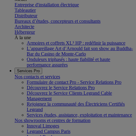
Entreprise d'installation électrique
Tableautier
Distributeur
Bureaux d’études, concepteurs et consultants
Architecte
Hébergeur
À la une
Armoires et coffrets XL³ HP : redéfinir la puissance
L’appareillage Art d’Arnould fait son show au Buddha-
Bar du Casino de Monte-Carlo
Onduleurs triphasés : haute fiabilité et haute
performance assurées
Services Pro
Nos contacts et services
Formulaire de contact Pro - Service Relations Pro
Découvrez le Service Relations Pro
Découvrez le Service Clients Legrand Cable
Management
Rejoignez la communauté des Électriciens Certifiés
Legrand
Services études, assistance, exploitation et maintenance
Nos showrooms et centres de formation
Innoval Limoges
Legrand Campus Paris