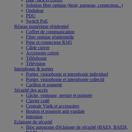
Solution fibre optique (tiroir, panneau, connecteur...)
Onduleur
PDU
Switch PoE
Réseau numérique résidentiel
Coffret de communication
Fibre optique résidentielle
Prise et connecteur RJ45
Câble cuivre
Accessoire cuivre
Téléphonie
Télévision
Interphonie & portier
Portier, visiophonie et interphonie individuel
Portier, visiophonie et interphonie collectif
Carillon et sonnerie
Sécurité des accès
Gâche, ventouse, serrure et poignée
Clavier codé
Centrale Vigik et accessoires
Bouton et poussoir anti-vandale
Intrusion
Eclairage de sécurité
Bloc autonome d'éclairage de sécurité (BAES, BAEH,