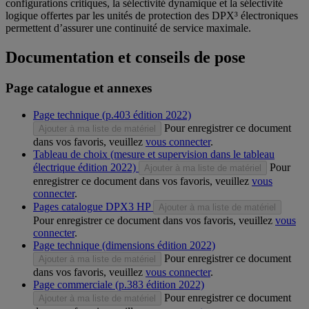
configurations critiques, la sélectivité dynamique et la sélectivité
logique offertes par les unités de protection des DPX³ électroniques
permettent d’assurer une continuité de service maximale.
Documentation et conseils de pose
Page catalogue et annexes
Page technique (p.403 édition 2022)
Pour enregistrer ce document
Ajouter à ma liste de matériel
dans vos favoris, veuillez
vous connecter
.
Tableau de choix (mesure et supervision dans le tableau
électrique édition 2022)
Pour
Ajouter à ma liste de matériel
enregistrer ce document dans vos favoris, veuillez
vous
connecter
.
Pages catalogue DPX3 HP
Ajouter à ma liste de matériel
Pour enregistrer ce document dans vos favoris, veuillez
vous
connecter
.
Page technique (dimensions édition 2022)
Pour enregistrer ce document
Ajouter à ma liste de matériel
dans vos favoris, veuillez
vous connecter
.
Page commerciale (p.383 édition 2022)
Pour enregistrer ce document
Ajouter à ma liste de matériel