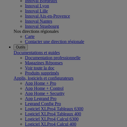
Innoval Bordeaux
Innoval Lyon
Innoval Lille
Innoval Aix-en-Provence
Innoval Nantes
Innoval Strasbourg
Nos directions régionales
Carte
Contacter une direction régionale
Outils
Documentations et guides
Documentation professionnelle
Magazines Réponses
Voir toute la doc
Produits supprimés
Applis, logiciels et configurateurs
App Home + Pro
App Home + Control
App Home + Security
App Legrand Pro
Legrand Config Pro
Logiciel XLPro4 Tableaux 6300
Logiciel XLPro4 Tableaux 400
Logiciel XLPro4 Calcul 6300
Logiciel XLPro4 Calcul 400