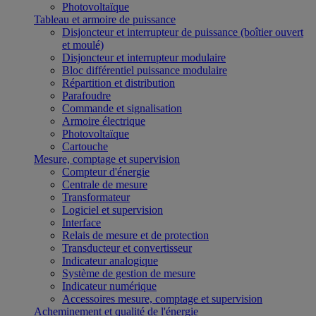
Photovoltaïque
Tableau et armoire de puissance
Disjoncteur et interrupteur de puissance (boîtier ouvert
et moulé)
Disjoncteur et interrupteur modulaire
Bloc différentiel puissance modulaire
Répartition et distribution
Parafoudre
Commande et signalisation
Armoire électrique
Photovoltaïque
Cartouche
Mesure, comptage et supervision
Compteur d'énergie
Centrale de mesure
Transformateur
Logiciel et supervision
Interface
Relais de mesure et de protection
Transducteur et convertisseur
Indicateur analogique
Système de gestion de mesure
Indicateur numérique
Accessoires mesure, comptage et supervision
Acheminement et qualité de l'énergie