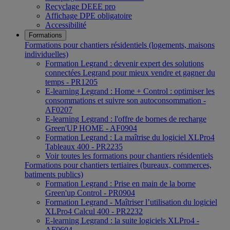
Recyclage DEEE pro
Affichage DPE obligatoire
Accessibilité
Formations
Formations pour chantiers résidentiels (logements, maisons
individuelles)
Formation Legrand : devenir expert des solutions
connectées Legrand pour mieux vendre et gagner du
temps - PR1205
E-learning Legrand : Home + Control : optimiser les
consommations et suivre son autoconsommation -
AF0207
E-learning Legrand : l'offre de bornes de recharge
Green'UP HOME - AF0904
Formation Legrand : La maîtrise du logiciel XLPro4
Tableaux 400 - PR2235
Voir toutes les formations pour chantiers résidentiels
Formations pour chantiers tertiaires (bureaux, commerces,
batiments publics)
Formation Legrand : Prise en main de la borne
Green'up Control - PR0904
Formation Legrand - Maîtriser l’utilisation du logiciel
XLPro4 Calcul 400 - PR2232
E-learning Legrand : la suite logiciels XLPro4 -
AF0604