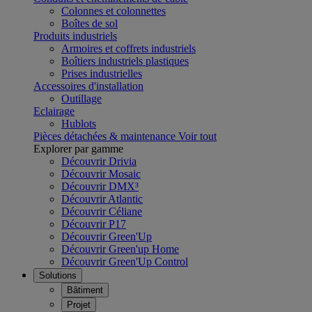
Colonnes et colonnettes
Boîtes de sol
Produits industriels
Armoires et coffrets industriels
Boîtiers industriels plastiques
Prises industrielles
Accessoires d'installation
Outillage
Eclairage
Hublots
Pièces détachées & maintenance
Voir tout
Explorer par gamme
Découvrir Drivia
Découvrir Mosaic
Découvrir DMX³
Découvrir Atlantic
Découvrir Céliane
Découvrir P17
Découvrir Green'Up
Découvrir Green'up Home
Découvrir Green'Up Control
Solutions
Bâtiment
Projet