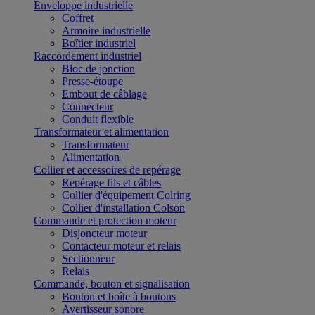
Enveloppe industrielle
Coffret
Armoire industrielle
Boîtier industriel
Raccordement industriel
Bloc de jonction
Presse-étoupe
Embout de câblage
Connecteur
Conduit flexible
Transformateur et alimentation
Transformateur
Alimentation
Collier et accessoires de repérage
Repérage fils et câbles
Collier d'équipement Colring
Collier d'installation Colson
Commande et protection moteur
Disjoncteur moteur
Contacteur moteur et relais
Sectionneur
Relais
Commande, bouton et signalisation
Bouton et boîte à boutons
Avertisseur sonore