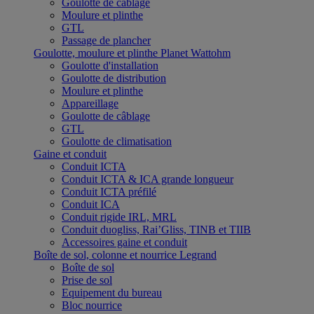
Goulotte de câblage
Moulure et plinthe
GTL
Passage de plancher
Goulotte, moulure et plinthe Planet Wattohm
Goulotte d'installation
Goulotte de distribution
Moulure et plinthe
Appareillage
Goulotte de câblage
GTL
Goulotte de climatisation
Gaine et conduit
Conduit ICTA
Conduit ICTA & ICA grande longueur
Conduit ICTA préfilé
Conduit ICA
Conduit rigide IRL, MRL
Conduit duogliss, Rai’Gliss, TINB et TIIB
Accessoires gaine et conduit
Boîte de sol, colonne et nourrice Legrand
Boîte de sol
Prise de sol
Equipement du bureau
Bloc nourrice