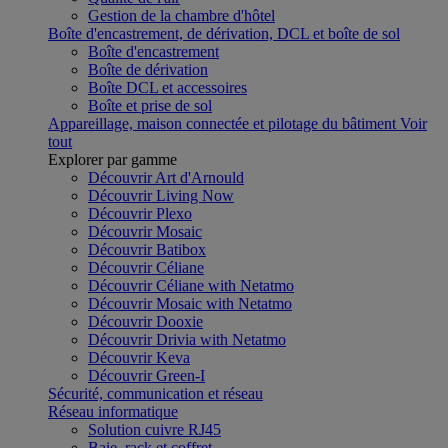
Gestion de la chambre d'hôtel
Boîte d'encastrement, de dérivation, DCL et boîte de sol
Boîte d'encastrement
Boîte de dérivation
Boîte DCL et accessoires
Boîte et prise de sol
Appareillage, maison connectée et pilotage du bâtiment
Voir
tout
Explorer par gamme
Découvrir Art d'Arnould
Découvrir Living Now
Découvrir Plexo
Découvrir Mosaic
Découvrir Batibox
Découvrir Céliane
Découvrir Céliane with Netatmo
Découvrir Mosaic with Netatmo
Découvrir Dooxie
Découvrir Drivia with Netatmo
Découvrir Keva
Découvrir Green-I
Sécurité, communication et réseau
Réseau informatique
Solution cuivre RJ45
Baie, rack et coffret