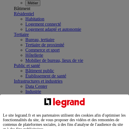
Métier
Bâtiment
Résidentiel
Habitation
Logement connecté
Logement adapté et autonomie
Tertiaire
Bureau, tertiaire
Tertiaire de proximité
Commerce et sport
Hôtellerie
Mobilier de bureau, lieux de vie
Public et santé
Bâtiment public
Établissement de santé
Infrastructures et industries
Data Center
Industrie
Infrastructures
À la une
Contrôler et planifier le fonctionnement des appareils
électriques avec le contacteur connecté
Le site legrand.fr et ses partenaires utilisent des cookies afin d'optimiser les
Répartir et optimiser son tableau électrique
fonctionnalités du site, de vous proposer des vidéos et des remontées de
Legrand Data Center Solutions : concentrer les
contenus de plateformes sociales, à des fins d'analyse de l'audience du site
expertises au service de vos performances