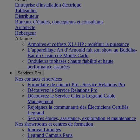
Entreprise d'installation électrique
Tableautier
Distributeur
Bureaux d’études, concepteurs et consultants
Architecte
Hébergeur
À la une
Armoires et coffrets XL³ HP : redéfinir la puissance
L’appareillage Art d’Arnould fait son show au Buddha-
Bar du Casino de Monte-Carlo
Onduleurs triphasés : haute fiabilité et haute
performance assurées
Services Pro
Nos contacts et services
Formulaire de contact Pro - Service Relations Pro
Découvrez le Service Relations Pro
Découvrez le Service Clients Legrand Cable
Management
Rejoignez la communauté des Électriciens Certifiés
Legrand
Services études, assistance, exploitation et maintenance
Nos showrooms et centres de formation
Innoval Limoges
Legrand Campus Paris