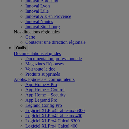
Innoval Bordeaux
Innoval Lyon
Innoval Lille
Innoval Aix-en-Provence
Innoval Nantes
Innoval Strasbourg
Nos directions régionales
Carte
Contacter une direction régionale
Outils
Documentations et guides
Documentation professionnelle
Magazines Réponses
Voir toute la doc
Produits supprimés
Applis, logiciels et configurateurs
App Home + Pro
App Home + Control
App Home + Security
App Legrand Pro
Legrand Config Pro
Logiciel XLPro4 Tableaux 6300
Logiciel XLPro4 Tableaux 400
Logiciel XLPro4 Calcul 6300
Logiciel XLPro4 Calcul 400