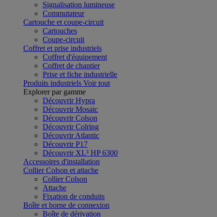
Signalisation lumineuse
Commutateur
Cartouche et coupe-circuit
Cartouches
Coupe-circuit
Coffret et prise industriels
Coffret d'équipement
Coffret de chantier
Prise et fiche industrielle
Produits industriels
Voir tout
Explorer par gamme
Découvrir Hypra
Découvrir Mosaic
Découvrir Colson
Découvrir Colring
Découvrir Atlantic
Découvrir P17
Découvrir XL³ HP 6300
Accessoires d'installation
Collier Colson et attache
Collier Colson
Attache
Fixation de conduits
Boîte et borne de connexion
Boîte de dérivation