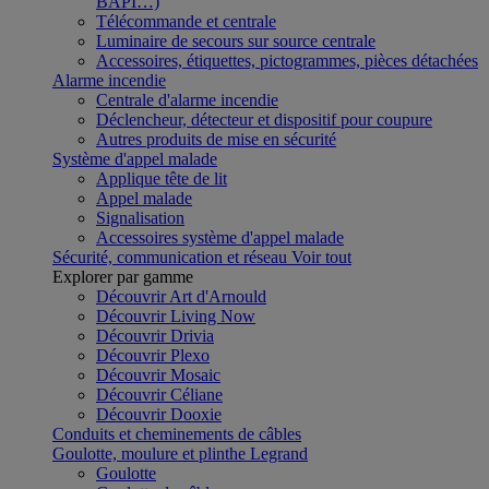
BAPI…)
Télécommande et centrale
Luminaire de secours sur source centrale
Accessoires, étiquettes, pictogrammes, pièces détachées
Alarme incendie
Centrale d'alarme incendie
Déclencheur, détecteur et dispositif pour coupure
Autres produits de mise en sécurité
Système d'appel malade
Applique tête de lit
Appel malade
Signalisation
Accessoires système d'appel malade
Sécurité, communication et réseau
Voir tout
Explorer par gamme
Découvrir Art d'Arnould
Découvrir Living Now
Découvrir Drivia
Découvrir Plexo
Découvrir Mosaic
Découvrir Céliane
Découvrir Dooxie
Conduits et cheminements de câbles
Goulotte, moulure et plinthe Legrand
Goulotte