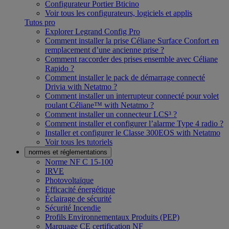
Configurateur Portier Bticino
Voir tous les configurateurs, logiciels et applis
Tutos pro
Explorer Legrand Config Pro
Comment installer la prise Céliane Surface Confort en
remplacement d’une ancienne prise ?
Comment raccorder des prises ensemble avec Céliane
Rapido ?
Comment installer le pack de démarrage connecté
Drivia with Netatmo ?
Comment installer un interrupteur connecté pour volet
roulant Céliane™ with Netatmo ?
Comment installer un connecteur LCS³ ?
Comment installer et configurer l’alarme Type 4 radio ?
Installer et configurer le Classe 300EOS with Netatmo
Voir tous les tutoriels
normes et réglementations
Norme NF C 15-100
IRVE
Photovoltaïque
Efficacité énergétique
Éclairage de sécurité
Sécurité Incendie
Profils Environnementaux Produits (PEP)
Marquage CE certification NF