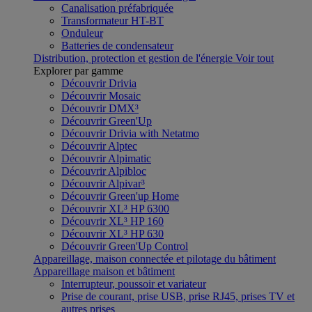
Canalisation préfabriquée
Transformateur HT-BT
Onduleur
Batteries de condensateur
Distribution, protection et gestion de l'énergie
Voir tout
Explorer par gamme
Découvrir Drivia
Découvrir Mosaic
Découvrir DMX³
Découvrir Green'Up
Découvrir Drivia with Netatmo
Découvrir Alptec
Découvrir Alpimatic
Découvrir Alpibloc
Découvrir Alpivar³
Découvrir Green'up Home
Découvrir XL³ HP 6300
Découvrir XL³ HP 160
Découvrir XL³ HP 630
Découvrir Green'Up Control
Appareillage, maison connectée et pilotage du bâtiment
Appareillage maison et bâtiment
Interrupteur, poussoir et variateur
Prise de courant, prise USB, prise RJ45, prises TV et
autres prises