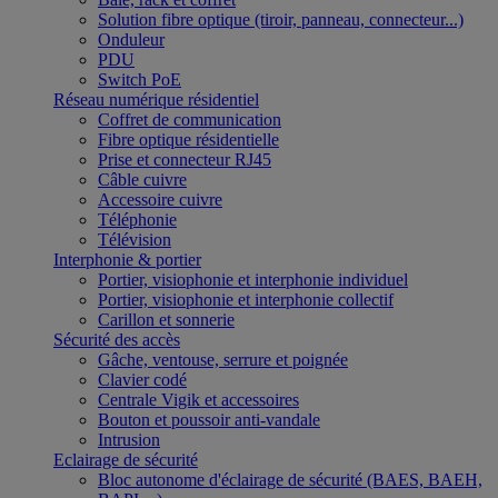
Solution fibre optique (tiroir, panneau, connecteur...)
Onduleur
PDU
Switch PoE
Réseau numérique résidentiel
Coffret de communication
Fibre optique résidentielle
Prise et connecteur RJ45
Câble cuivre
Accessoire cuivre
Téléphonie
Télévision
Interphonie & portier
Portier, visiophonie et interphonie individuel
Portier, visiophonie et interphonie collectif
Carillon et sonnerie
Sécurité des accès
Gâche, ventouse, serrure et poignée
Clavier codé
Centrale Vigik et accessoires
Bouton et poussoir anti-vandale
Intrusion
Eclairage de sécurité
Bloc autonome d'éclairage de sécurité (BAES, BAEH,