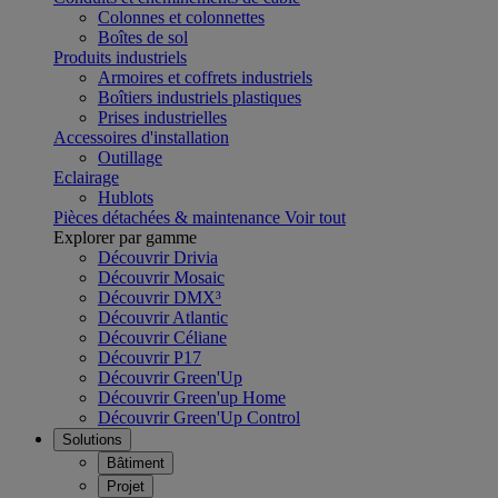
Colonnes et colonnettes
Boîtes de sol
Produits industriels
Armoires et coffrets industriels
Boîtiers industriels plastiques
Prises industrielles
Accessoires d'installation
Outillage
Eclairage
Hublots
Pièces détachées & maintenance
Voir tout
Explorer par gamme
Découvrir Drivia
Découvrir Mosaic
Découvrir DMX³
Découvrir Atlantic
Découvrir Céliane
Découvrir P17
Découvrir Green'Up
Découvrir Green'up Home
Découvrir Green'Up Control
Solutions
Bâtiment
Projet