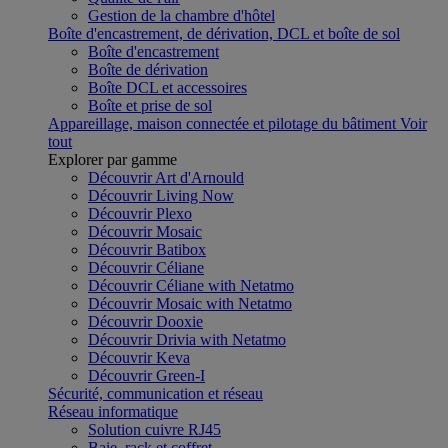
Gestion de la chambre d'hôtel
Boîte d'encastrement, de dérivation, DCL et boîte de sol
Boîte d'encastrement
Boîte de dérivation
Boîte DCL et accessoires
Boîte et prise de sol
Appareillage, maison connectée et pilotage du bâtiment
Voir
tout
Explorer par gamme
Découvrir Art d'Arnould
Découvrir Living Now
Découvrir Plexo
Découvrir Mosaic
Découvrir Batibox
Découvrir Céliane
Découvrir Céliane with Netatmo
Découvrir Mosaic with Netatmo
Découvrir Dooxie
Découvrir Drivia with Netatmo
Découvrir Keva
Découvrir Green-I
Sécurité, communication et réseau
Réseau informatique
Solution cuivre RJ45
Baie, rack et coffret