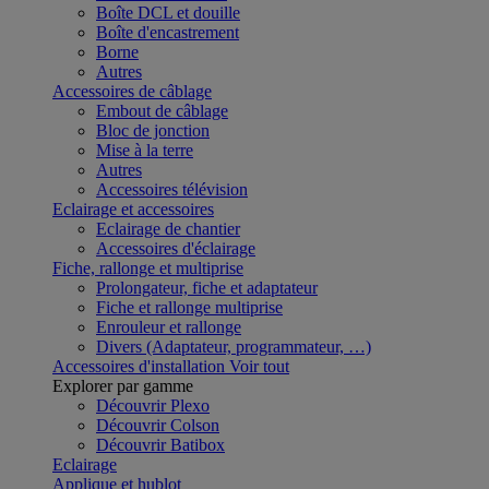
Boîte DCL et douille
Boîte d'encastrement
Borne
Autres
Accessoires de câblage
Embout de câblage
Bloc de jonction
Mise à la terre
Autres
Accessoires télévision
Eclairage et accessoires
Eclairage de chantier
Accessoires d'éclairage
Fiche, rallonge et multiprise
Prolongateur, fiche et adaptateur
Fiche et rallonge multiprise
Enrouleur et rallonge
Divers (Adaptateur, programmateur, …)
Accessoires d'installation
Voir tout
Explorer par gamme
Découvrir Plexo
Découvrir Colson
Découvrir Batibox
Eclairage
Applique et hublot