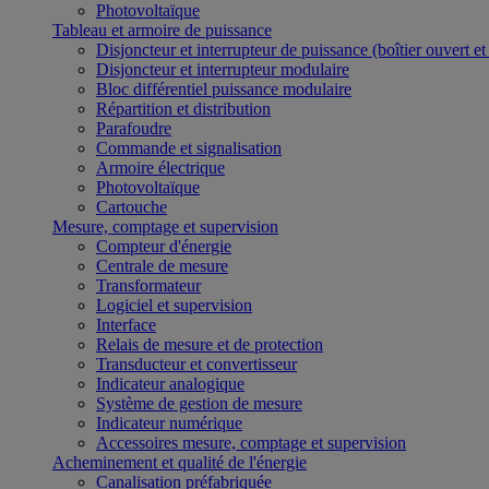
Photovoltaïque
Tableau et armoire de puissance
Disjoncteur et interrupteur de puissance (boîtier ouvert e
Disjoncteur et interrupteur modulaire
Bloc différentiel puissance modulaire
Répartition et distribution
Parafoudre
Commande et signalisation
Armoire électrique
Photovoltaïque
Cartouche
Mesure, comptage et supervision
Compteur d'énergie
Centrale de mesure
Transformateur
Logiciel et supervision
Interface
Relais de mesure et de protection
Transducteur et convertisseur
Indicateur analogique
Système de gestion de mesure
Indicateur numérique
Accessoires mesure, comptage et supervision
Acheminement et qualité de l'énergie
Canalisation préfabriquée