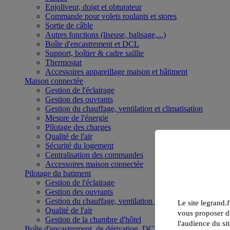
Enjoliveur, doigt et obturateur
Commande pour volets roulants et stores
Sortie de câble
Autres fonctions (liseuse, balisage,...)
Boîte d'encastrement et DCL
Support, boîtier & cadre saillie
Thermostat
Accessoires appareillage maison et bâtiment
Maison connectée
Gestion de l'éclairage
Gestion des ouvrants
Gestion du chauffage, ventilation et climatisation
Mesure de l'énergie
Pilotage des charges
Qualité de l'air
Sécurité du logement
Centralisation des commandes
Accessoires maison connectée
Pilotage du batiment
Gestion de l'éclairage
Gestion des ouvrants
Gestion du chauffage, ventilation et climatisation
Le site legrand.f
Qualité de l'air
vous proposer de
Gestion de la chambre d'hôtel
l'audience du sit
Boîte d'encastrement, de dérivation, DCL et boîte de sol