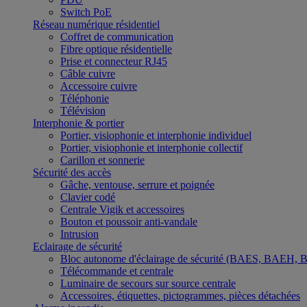
Switch PoE
Réseau numérique résidentiel
Coffret de communication
Fibre optique résidentielle
Prise et connecteur RJ45
Câble cuivre
Accessoire cuivre
Téléphonie
Télévision
Interphonie & portier
Portier, visiophonie et interphonie individuel
Portier, visiophonie et interphonie collectif
Carillon et sonnerie
Sécurité des accès
Gâche, ventouse, serrure et poignée
Clavier codé
Centrale Vigik et accessoires
Bouton et poussoir anti-vandale
Intrusion
Eclairage de sécurité
Bloc autonome d'éclairage de sécurité (BAES, BAEH,
Télécommande et centrale
Luminaire de secours sur source centrale
Accessoires, étiquettes, pictogrammes, pièces détachées