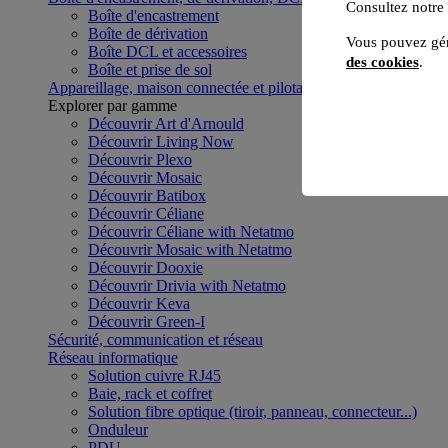
Consultez notre
Boîte d'encastrement
Boîte de dérivation
Vous pouvez gér
Boîte DCL et accessoires
des cookies
.
Boîte et prise de sol
Appareillage, maison connectée et pilotage du bâtiment
Voir to
Explorer par gamme
Découvrir Art d'Arnould
Découvrir Living Now
Découvrir Plexo
Découvrir Mosaic
Découvrir Batibox
Découvrir Céliane
Découvrir Céliane with Netatmo
Découvrir Mosaic with Netatmo
Découvrir Dooxie
Découvrir Drivia with Netatmo
Découvrir Keva
Découvrir Green-I
Sécurité, communication et réseau
Réseau informatique
Solution cuivre RJ45
Baie, rack et coffret
Solution fibre optique (tiroir, panneau, connecteur...)
Onduleur
PDU