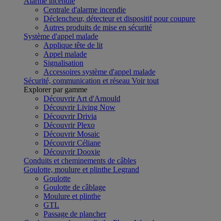
Alarme incendie
Centrale d'alarme incendie
Déclencheur, détecteur et dispositif pour coupure
Autres produits de mise en sécurité
Système d'appel malade
Applique tête de lit
Appel malade
Signalisation
Accessoires système d'appel malade
Sécurité, communication et réseau
Voir tout
Explorer par gamme
Découvrir Art d'Arnould
Découvrir Living Now
Découvrir Drivia
Découvrir Plexo
Découvrir Mosaic
Découvrir Céliane
Découvrir Dooxie
Conduits et cheminements de câbles
Goulotte, moulure et plinthe Legrand
Goulotte
Goulotte de câblage
Moulure et plinthe
GTL
Passage de plancher