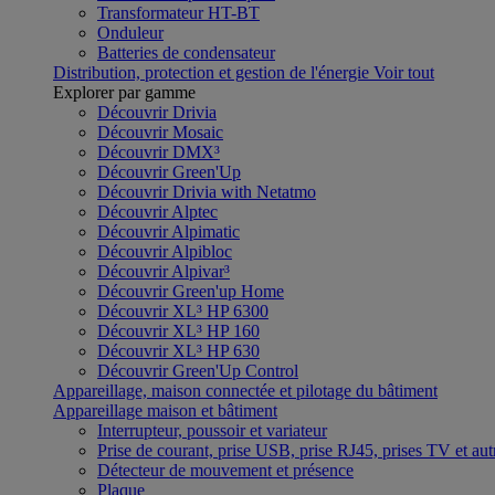
Transformateur HT-BT
Onduleur
Batteries de condensateur
Distribution, protection et gestion de l'énergie
Voir tout
Explorer par gamme
Découvrir Drivia
Découvrir Mosaic
Découvrir DMX³
Découvrir Green'Up
Découvrir Drivia with Netatmo
Découvrir Alptec
Découvrir Alpimatic
Découvrir Alpibloc
Découvrir Alpivar³
Découvrir Green'up Home
Découvrir XL³ HP 6300
Découvrir XL³ HP 160
Découvrir XL³ HP 630
Découvrir Green'Up Control
Appareillage, maison connectée et pilotage du bâtiment
Appareillage maison et bâtiment
Interrupteur, poussoir et variateur
Prise de courant, prise USB, prise RJ45, prises TV et aut
Détecteur de mouvement et présence
Plaque