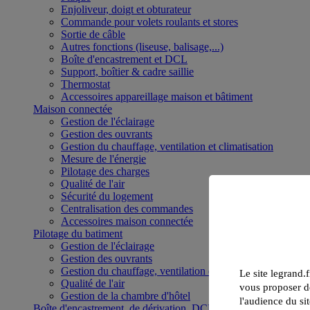
Enjoliveur, doigt et obturateur
Commande pour volets roulants et stores
Sortie de câble
Autres fonctions (liseuse, balisage,...)
Boîte d'encastrement et DCL
Support, boîtier & cadre saillie
Thermostat
Accessoires appareillage maison et bâtiment
Maison connectée
Gestion de l'éclairage
Gestion des ouvrants
Gestion du chauffage, ventilation et climatisation
Mesure de l'énergie
Pilotage des charges
Qualité de l'air
Sécurité du logement
Centralisation des commandes
Accessoires maison connectée
Pilotage du batiment
Gestion de l'éclairage
Gestion des ouvrants
Gestion du chauffage, ventilation et climatisation
Le site legrand.f
Qualité de l'air
vous proposer de
Gestion de la chambre d'hôtel
l'audience du sit
Boîte d'encastrement, de dérivation, DCL et boîte de sol