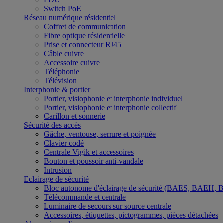
Switch PoE
Réseau numérique résidentiel
Coffret de communication
Fibre optique résidentielle
Prise et connecteur RJ45
Câble cuivre
Accessoire cuivre
Téléphonie
Télévision
Interphonie & portier
Portier, visiophonie et interphonie individuel
Portier, visiophonie et interphonie collectif
Carillon et sonnerie
Sécurité des accès
Gâche, ventouse, serrure et poignée
Clavier codé
Centrale Vigik et accessoires
Bouton et poussoir anti-vandale
Intrusion
Eclairage de sécurité
Bloc autonome d'éclairage de sécurité (BAES, BAEH,
Télécommande et centrale
Luminaire de secours sur source centrale
Accessoires, étiquettes, pictogrammes, pièces détachées