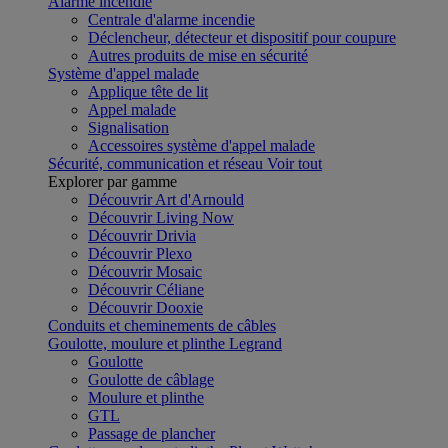
Alarme incendie
Centrale d'alarme incendie
Déclencheur, détecteur et dispositif pour coupure
Autres produits de mise en sécurité
Système d'appel malade
Applique tête de lit
Appel malade
Signalisation
Accessoires système d'appel malade
Sécurité, communication et réseau
Voir tout
Explorer par gamme
Découvrir Art d'Arnould
Découvrir Living Now
Découvrir Drivia
Découvrir Plexo
Découvrir Mosaic
Découvrir Céliane
Découvrir Dooxie
Conduits et cheminements de câbles
Goulotte, moulure et plinthe Legrand
Goulotte
Goulotte de câblage
Moulure et plinthe
GTL
Passage de plancher