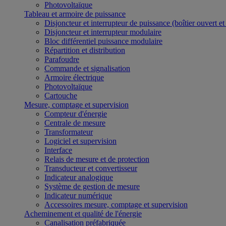
Photovoltaïque
Tableau et armoire de puissance
Disjoncteur et interrupteur de puissance (boîtier ouvert e
Disjoncteur et interrupteur modulaire
Bloc différentiel puissance modulaire
Répartition et distribution
Parafoudre
Commande et signalisation
Armoire électrique
Photovoltaïque
Cartouche
Mesure, comptage et supervision
Compteur d'énergie
Centrale de mesure
Transformateur
Logiciel et supervision
Interface
Relais de mesure et de protection
Transducteur et convertisseur
Indicateur analogique
Système de gestion de mesure
Indicateur numérique
Accessoires mesure, comptage et supervision
Acheminement et qualité de l'énergie
Canalisation préfabriquée