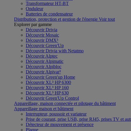
Transformateur HT-BT
Onduleur
Batteries de condensateur
Distribution, protection et gestion de l'énergie
Voir tout
Explorer par gamme
Découvrir Drivia
Découvrir Mosaic
Découvrir DMX³
Découvrir Green'Up
Découvrir Drivia with Netatmo
Découvrir Alptec
Découvrir Alpimatic
Découvrir Alpibloc
Découvrir Alpivar³
Découvrir Green'up Home
Découvrir XL³ HP 6300
Découvrir XL³ HP 160
Découvrir XL³ HP 630
Découvrir Green'Up Control
Appareillage, maison connectée et pilotage du bâtiment
Appareillage maison et bâtiment
Interrupteur, poussoir et variateur
Prise de courant, prise USB, prise RJ45, prises TV et aut
Détecteur de mouvement et présence
Plaque