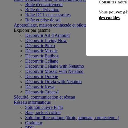
Consultez notre
Boîte d'encastrement
Boîte de dérivation
Vous pouvez gér
Boîte DCL et accessoires
des cookies
.
Boîte et prise de sol
Appareillage, maison connectée et pilotage du bâtiment
Voir to
Explorer par gamme
Découvrir Art d'Arnould
Découvrir Living Now
Découvrir Plexo
Découvrir Mosaic
Découvrir Batibox
Découvrir Céliane
Découvrir Céliane with Netatmo
Découvrir Mosaic with Netatmo
Découvrir Dooxie
Découvrir Drivia with Netatmo
Découvrir Keva
Découvrir Green-I
Sécurité, communication et réseau
Réseau informatique
Solution cuivre RJ45
Baie, rack et coffret
Solution fibre optique (tiroir, panneau, connecteur...)
Onduleur
PDU