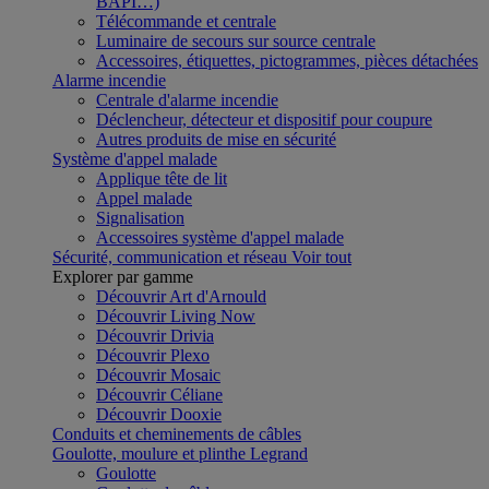
BAPI…)
Télécommande et centrale
Luminaire de secours sur source centrale
Accessoires, étiquettes, pictogrammes, pièces détachées
Alarme incendie
Centrale d'alarme incendie
Déclencheur, détecteur et dispositif pour coupure
Autres produits de mise en sécurité
Système d'appel malade
Applique tête de lit
Appel malade
Signalisation
Accessoires système d'appel malade
Sécurité, communication et réseau
Voir tout
Explorer par gamme
Découvrir Art d'Arnould
Découvrir Living Now
Découvrir Drivia
Découvrir Plexo
Découvrir Mosaic
Découvrir Céliane
Découvrir Dooxie
Conduits et cheminements de câbles
Goulotte, moulure et plinthe Legrand
Goulotte