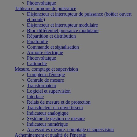
Photovoltaïque
Tableau et armoire de puissance
Disjoncteur et interrupteur de puissance (boîtier ouvert
et moulé)
Disjoncteur et interrupteur modulaire
Bloc différentiel puissance modulaire
Répartition et distribution
Parafoudre
Commande et signalisation
Armoire électrique
Photovoltaïque
Cartouche
Mesure, comptage et supervision
Compteur d'énergie
Centrale de mesure
Transformateur
Logiciel et supervision
Interface
Relais de mesure et de protection
Transducteur et convertisseur
Indicateur analogique
Système de gestion de mesure
Indicateur numérique
Accessoires mesure, comptage et supervision
Acheminement et qualité de l'énergie