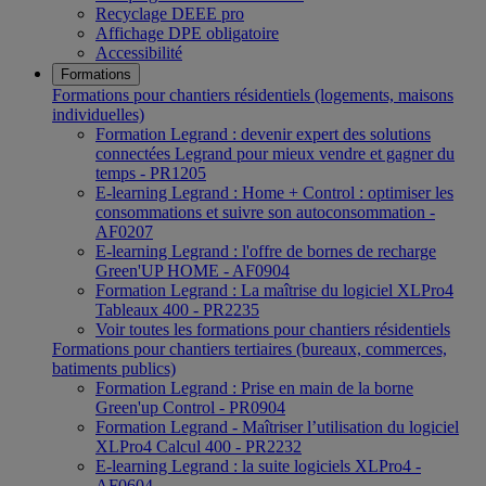
Recyclage DEEE pro
Affichage DPE obligatoire
Accessibilité
Formations
Formations pour chantiers résidentiels (logements, maisons
individuelles)
Formation Legrand : devenir expert des solutions
connectées Legrand pour mieux vendre et gagner du
temps - PR1205
E-learning Legrand : Home + Control : optimiser les
consommations et suivre son autoconsommation -
AF0207
E-learning Legrand : l'offre de bornes de recharge
Green'UP HOME - AF0904
Formation Legrand : La maîtrise du logiciel XLPro4
Tableaux 400 - PR2235
Voir toutes les formations pour chantiers résidentiels
Formations pour chantiers tertiaires (bureaux, commerces,
batiments publics)
Formation Legrand : Prise en main de la borne
Green'up Control - PR0904
Formation Legrand - Maîtriser l’utilisation du logiciel
XLPro4 Calcul 400 - PR2232
E-learning Legrand : la suite logiciels XLPro4 -
AF0604