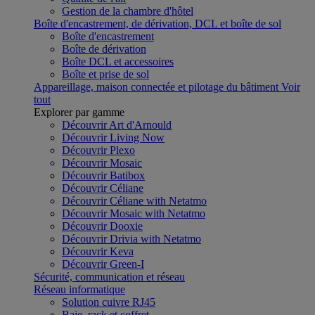
Gestion de la chambre d'hôtel
Boîte d'encastrement, de dérivation, DCL et boîte de sol
Boîte d'encastrement
Boîte de dérivation
Boîte DCL et accessoires
Boîte et prise de sol
Appareillage, maison connectée et pilotage du bâtiment
Voir
tout
Explorer par gamme
Découvrir Art d'Arnould
Découvrir Living Now
Découvrir Plexo
Découvrir Mosaic
Découvrir Batibox
Découvrir Céliane
Découvrir Céliane with Netatmo
Découvrir Mosaic with Netatmo
Découvrir Dooxie
Découvrir Drivia with Netatmo
Découvrir Keva
Découvrir Green-I
Sécurité, communication et réseau
Réseau informatique
Solution cuivre RJ45
Baie, rack et coffret