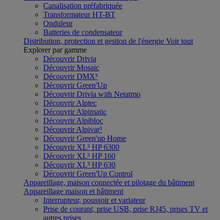
Canalisation préfabriquée
Transformateur HT-BT
Onduleur
Batteries de condensateur
Distribution, protection et gestion de l'énergie
Voir tout
Explorer par gamme
Découvrir Drivia
Découvrir Mosaic
Découvrir DMX³
Découvrir Green'Up
Découvrir Drivia with Netatmo
Découvrir Alptec
Découvrir Alpimatic
Découvrir Alpibloc
Découvrir Alpivar³
Découvrir Green'up Home
Découvrir XL³ HP 6300
Découvrir XL³ HP 160
Découvrir XL³ HP 630
Découvrir Green'Up Control
Appareillage, maison connectée et pilotage du bâtiment
Appareillage maison et bâtiment
Interrupteur, poussoir et variateur
Prise de courant, prise USB, prise RJ45, prises TV et
autres prises