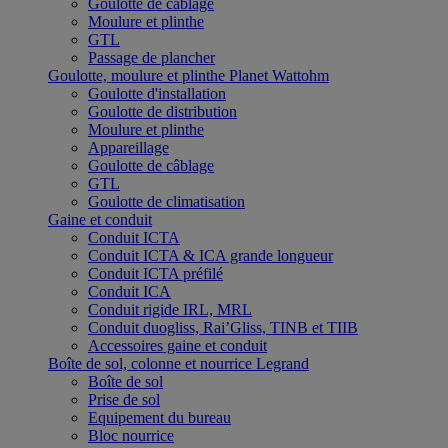
Goulotte de câblage
Moulure et plinthe
GTL
Passage de plancher
Goulotte, moulure et plinthe Planet Wattohm
Goulotte d'installation
Goulotte de distribution
Moulure et plinthe
Appareillage
Goulotte de câblage
GTL
Goulotte de climatisation
Gaine et conduit
Conduit ICTA
Conduit ICTA & ICA grande longueur
Conduit ICTA préfilé
Conduit ICA
Conduit rigide IRL, MRL
Conduit duogliss, Rai’Gliss, TINB et TIIB
Accessoires gaine et conduit
Boîte de sol, colonne et nourrice Legrand
Boîte de sol
Prise de sol
Equipement du bureau
Bloc nourrice