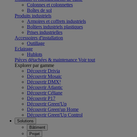
Colonnes et colonnettes
Boîtes de sol
Produits industriels
Armoires et coffrets industriels
Boîtiers industriels plastiques
Prises industrielles
Accessoires d'installation
Outillage
Eclairage
Hublots
Pièces détachées & maintenance
Voir tout
Explorer par gamme
Découvrir Drivia
Découvrir Mosaic
Découvrir DMX³
Découvrir Atlantic
Découvrir Céliane
Découvrir P17
Découvrir Green'Up
Découvrir Green'up Home
Découvrir Green'Up Control
Solutions
Bâtiment
Projet