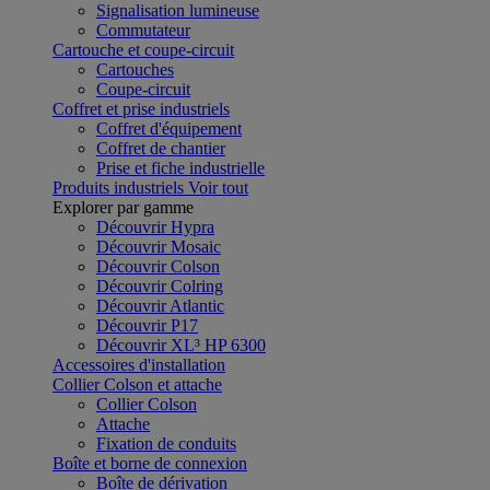
Signalisation lumineuse
Commutateur
Cartouche et coupe-circuit
Cartouches
Coupe-circuit
Coffret et prise industriels
Coffret d'équipement
Coffret de chantier
Prise et fiche industrielle
Produits industriels
Voir tout
Explorer par gamme
Découvrir Hypra
Découvrir Mosaic
Découvrir Colson
Découvrir Colring
Découvrir Atlantic
Découvrir P17
Découvrir XL³ HP 6300
Accessoires d'installation
Collier Colson et attache
Collier Colson
Attache
Fixation de conduits
Boîte et borne de connexion
Boîte de dérivation