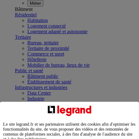
Métier
Bâtiment
Résidentiel
Habitation
Logement connecté
Logement adapté et autonomie
Tertiaire
Bureau, tertiaire
Tertiaire de proximité
Commerce et sport
Hôtellerie
Mobilier de bureau, lieux de vie
Public et santé
Bâtiment public
Établissement de santé
Infrastructures et industries
Data Center
Industrie
Infrastructures
À la une
Contrôler et planifier le fonctionnement des appareils
électriques avec le contacteur connecté
Le site legrand.fr et ses partenaires utilisent des cookies afin d'optimiser les
Répartir et optimiser son tableau électrique
fonctionnalités du site, de vous proposer des vidéos et des remontées de
Legrand Data Center Solutions : concentrer les
contenus de plateformes sociales, à des fins d'analyse de l'audience du site
expertises au service de vos performances