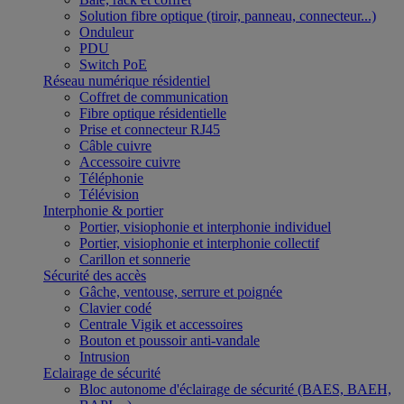
Solution fibre optique (tiroir, panneau, connecteur...)
Onduleur
PDU
Switch PoE
Réseau numérique résidentiel
Coffret de communication
Fibre optique résidentielle
Prise et connecteur RJ45
Câble cuivre
Accessoire cuivre
Téléphonie
Télévision
Interphonie & portier
Portier, visiophonie et interphonie individuel
Portier, visiophonie et interphonie collectif
Carillon et sonnerie
Sécurité des accès
Gâche, ventouse, serrure et poignée
Clavier codé
Centrale Vigik et accessoires
Bouton et poussoir anti-vandale
Intrusion
Eclairage de sécurité
Bloc autonome d'éclairage de sécurité (BAES, BAEH,