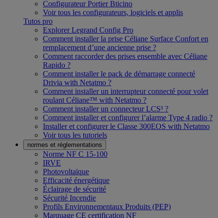
Configurateur Portier Bticino
Voir tous les configurateurs, logiciels et applis
Tutos pro
Explorer Legrand Config Pro
Comment installer la prise Céliane Surface Confort en
remplacement d’une ancienne prise ?
Comment raccorder des prises ensemble avec Céliane
Rapido ?
Comment installer le pack de démarrage connecté
Drivia with Netatmo ?
Comment installer un interrupteur connecté pour volet
roulant Céliane™ with Netatmo ?
Comment installer un connecteur LCS³ ?
Comment installer et configurer l’alarme Type 4 radio ?
Installer et configurer le Classe 300EOS with Netatmo
Voir tous les tutoriels
normes et réglementations
Norme NF C 15-100
IRVE
Photovoltaïque
Efficacité énergétique
Éclairage de sécurité
Sécurité Incendie
Profils Environnementaux Produits (PEP)
Marquage CE certification NF