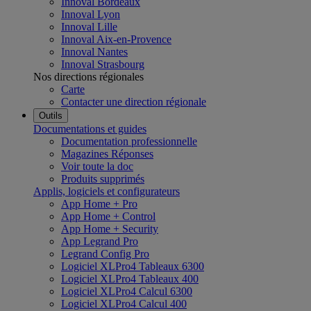
Innoval Bordeaux
Innoval Lyon
Innoval Lille
Innoval Aix-en-Provence
Innoval Nantes
Innoval Strasbourg
Nos directions régionales
Carte
Contacter une direction régionale
Outils
Documentations et guides
Documentation professionnelle
Magazines Réponses
Voir toute la doc
Produits supprimés
Applis, logiciels et configurateurs
App Home + Pro
App Home + Control
App Home + Security
App Legrand Pro
Legrand Config Pro
Logiciel XLPro4 Tableaux 6300
Logiciel XLPro4 Tableaux 400
Logiciel XLPro4 Calcul 6300
Logiciel XLPro4 Calcul 400