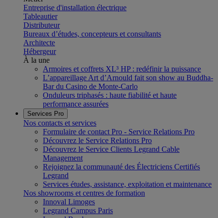
Entreprise d'installation électrique
Tableautier
Distributeur
Bureaux d’études, concepteurs et consultants
Architecte
Hébergeur
À la une
Armoires et coffrets XL³ HP : redéfinir la puissance
L’appareillage Art d’Arnould fait son show au Buddha-
Bar du Casino de Monte-Carlo
Onduleurs triphasés : haute fiabilité et haute
performance assurées
Services Pro
Nos contacts et services
Formulaire de contact Pro - Service Relations Pro
Découvrez le Service Relations Pro
Découvrez le Service Clients Legrand Cable
Management
Rejoignez la communauté des Électriciens Certifiés
Legrand
Services études, assistance, exploitation et maintenance
Nos showrooms et centres de formation
Innoval Limoges
Legrand Campus Paris