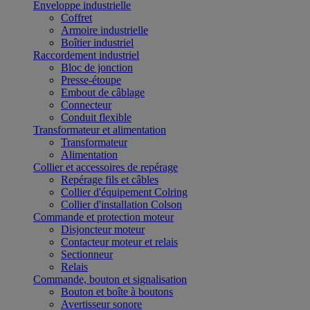
Enveloppe industrielle
Coffret
Armoire industrielle
Boîtier industriel
Raccordement industriel
Bloc de jonction
Presse-étoupe
Embout de câblage
Connecteur
Conduit flexible
Transformateur et alimentation
Transformateur
Alimentation
Collier et accessoires de repérage
Repérage fils et câbles
Collier d'équipement Colring
Collier d'installation Colson
Commande et protection moteur
Disjoncteur moteur
Contacteur moteur et relais
Sectionneur
Relais
Commande, bouton et signalisation
Bouton et boîte à boutons
Avertisseur sonore