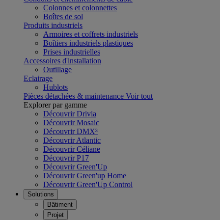
Colonnes et colonnettes
Boîtes de sol
Produits industriels
Armoires et coffrets industriels
Boîtiers industriels plastiques
Prises industrielles
Accessoires d'installation
Outillage
Eclairage
Hublots
Pièces détachées & maintenance
Voir tout
Explorer par gamme
Découvrir Drivia
Découvrir Mosaic
Découvrir DMX³
Découvrir Atlantic
Découvrir Céliane
Découvrir P17
Découvrir Green'Up
Découvrir Green'up Home
Découvrir Green'Up Control
Solutions
Bâtiment
Projet