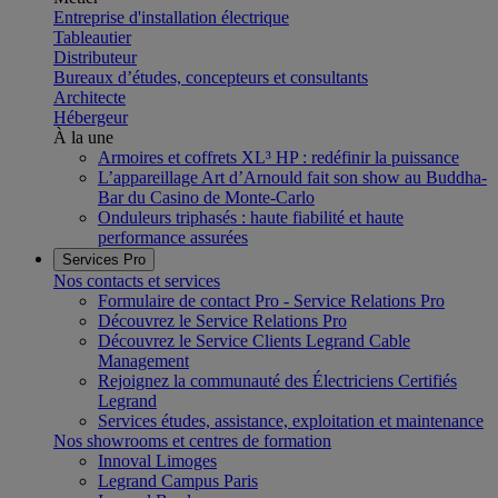
Entreprise d'installation électrique
Tableautier
Distributeur
Bureaux d’études, concepteurs et consultants
Architecte
Hébergeur
À la une
Armoires et coffrets XL³ HP : redéfinir la puissance
L’appareillage Art d’Arnould fait son show au Buddha-
Bar du Casino de Monte-Carlo
Onduleurs triphasés : haute fiabilité et haute
performance assurées
Services Pro
Nos contacts et services
Formulaire de contact Pro - Service Relations Pro
Découvrez le Service Relations Pro
Découvrez le Service Clients Legrand Cable
Management
Rejoignez la communauté des Électriciens Certifiés
Legrand
Services études, assistance, exploitation et maintenance
Nos showrooms et centres de formation
Innoval Limoges
Legrand Campus Paris