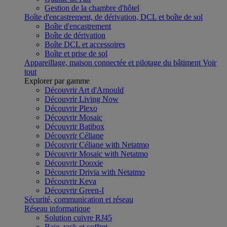
Gestion de la chambre d'hôtel
Boîte d'encastrement, de dérivation, DCL et boîte de sol
Boîte d'encastrement
Boîte de dérivation
Boîte DCL et accessoires
Boîte et prise de sol
Appareillage, maison connectée et pilotage du bâtiment
Voir
tout
Explorer par gamme
Découvrir Art d'Arnould
Découvrir Living Now
Découvrir Plexo
Découvrir Mosaic
Découvrir Batibox
Découvrir Céliane
Découvrir Céliane with Netatmo
Découvrir Mosaic with Netatmo
Découvrir Dooxie
Découvrir Drivia with Netatmo
Découvrir Keva
Découvrir Green-I
Sécurité, communication et réseau
Réseau informatique
Solution cuivre RJ45
Baie, rack et coffret