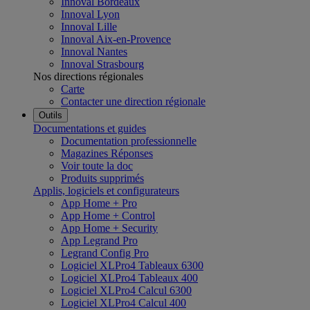
Innoval Bordeaux
Innoval Lyon
Innoval Lille
Innoval Aix-en-Provence
Innoval Nantes
Innoval Strasbourg
Nos directions régionales
Carte
Contacter une direction régionale
Outils
Documentations et guides
Documentation professionnelle
Magazines Réponses
Voir toute la doc
Produits supprimés
Applis, logiciels et configurateurs
App Home + Pro
App Home + Control
App Home + Security
App Legrand Pro
Legrand Config Pro
Logiciel XLPro4 Tableaux 6300
Logiciel XLPro4 Tableaux 400
Logiciel XLPro4 Calcul 6300
Logiciel XLPro4 Calcul 400