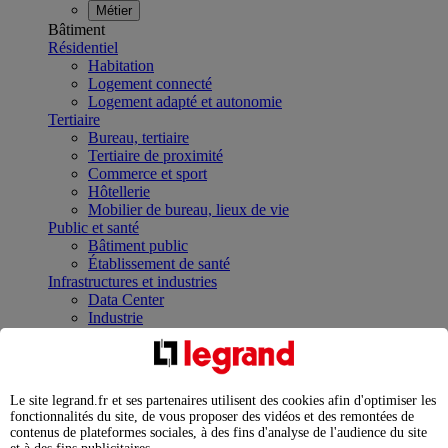
Métier
Bâtiment
Résidentiel
Habitation
Logement connecté
Logement adapté et autonomie
Tertiaire
Bureau, tertiaire
Tertiaire de proximité
Commerce et sport
Hôtellerie
Mobilier de bureau, lieux de vie
Public et santé
Bâtiment public
Établissement de santé
Infrastructures et industries
Data Center
Industrie
Infrastructures
À la une
Contrôler et planifier le fonctionnement des appareils
électriques avec le contacteur connecté
Le site legrand.fr et ses partenaires utilisent des cookies afin d'optimiser les
Répartir et optimiser son tableau électrique
fonctionnalités du site, de vous proposer des vidéos et des remontées de
Legrand Data Center Solutions : concentrer les
contenus de plateformes sociales, à des fins d'analyse de l'audience du site
expertises au service de vos performances