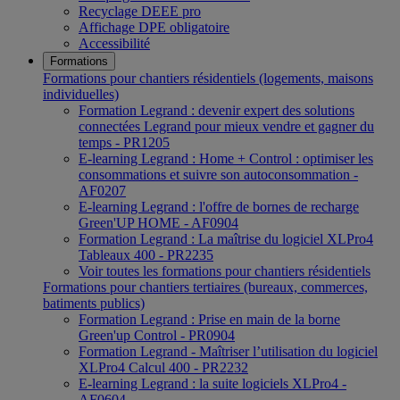
Recyclage DEEE pro
Affichage DPE obligatoire
Accessibilité
Formations
Formations pour chantiers résidentiels (logements, maisons
individuelles)
Formation Legrand : devenir expert des solutions
connectées Legrand pour mieux vendre et gagner du
temps - PR1205
E-learning Legrand : Home + Control : optimiser les
consommations et suivre son autoconsommation -
AF0207
E-learning Legrand : l'offre de bornes de recharge
Green'UP HOME - AF0904
Formation Legrand : La maîtrise du logiciel XLPro4
Tableaux 400 - PR2235
Voir toutes les formations pour chantiers résidentiels
Formations pour chantiers tertiaires (bureaux, commerces,
batiments publics)
Formation Legrand : Prise en main de la borne
Green'up Control - PR0904
Formation Legrand - Maîtriser l’utilisation du logiciel
XLPro4 Calcul 400 - PR2232
E-learning Legrand : la suite logiciels XLPro4 -
AF0604