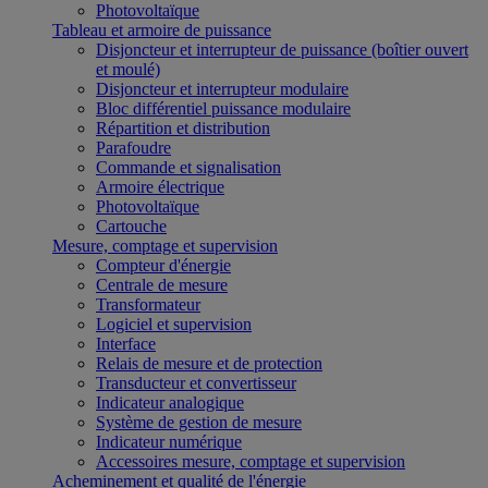
Photovoltaïque
Tableau et armoire de puissance
Disjoncteur et interrupteur de puissance (boîtier ouvert
et moulé)
Disjoncteur et interrupteur modulaire
Bloc différentiel puissance modulaire
Répartition et distribution
Parafoudre
Commande et signalisation
Armoire électrique
Photovoltaïque
Cartouche
Mesure, comptage et supervision
Compteur d'énergie
Centrale de mesure
Transformateur
Logiciel et supervision
Interface
Relais de mesure et de protection
Transducteur et convertisseur
Indicateur analogique
Système de gestion de mesure
Indicateur numérique
Accessoires mesure, comptage et supervision
Acheminement et qualité de l'énergie