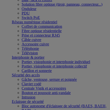
Solution fibre optique (tiroir, panneau, connecteur...)
Onduleur
PDU
Switch PoE
Réseau numérique résidentiel
Coffret de communication
Fibre optique résidentielle
Prise et connecteur RJ45
Câble cuivre
Accessoire cuivre
Téléphonie
Télévision
Interphonie & portier
Portier, visiophonie et interphonie individuel
Portier, visiophonie et interphonie collectif
Carillon et sonnerie
Sécurité des accès
Gâche, ventouse, serrure et poignée
Clavier codé
Centrale Vigik et accessoires
Bouton et poussoir anti-vandale
Intrusion
Eclairage de sécurité
Bloc autonome d'éclairage de sécurité (BAES, BAEH,