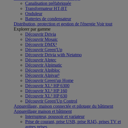
Canalisation préfabriquée
Transformateur HT-BT
Onduleur
Batteries de condensateur
Distribution, protection et gestion de l'énergie
Voir tout
Explorer par gamme
Découvrir Drivia
Découvrir Mosaic
Découvrir DMX³
Découvrir Green'Up
Découvrir Drivia with Netatmo
Découvrir Alptec
Découvrir Alpimatic
Découvrir Alpibloc
Découvrir Alpivar³
Découvrir Green'up Home
Découvrir XL³ HP 6300
Découvrir XL³ HP 160
Découvrir XL³ HP 630
Découvrir Green'Up Control
Appareillage, maison connectée et pilotage du bâtiment
Appareillage maison et bâtiment
Interrupteur, poussoir et variateur
Prise de courant, prise USB, prise RJ45, prises TV et
autres prises