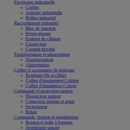
Enveloppe industrielle
Coffret
Armoire industrielle
Boîtier industriel
Raccordement industriel
Bloc de jonction
Presse-étoupe
Embout de câblage
Connecteur
Conduit flexible
Transformateur et alimentation
Transformateur
Alimentation
Collier et accessoires de repérage
Repérage fils et câbles
Collier d'équipement Colring
Collier d'installation Colson
Commande et protection moteur
Disjoncteur moteur
Contacteur moteur et relais
Sectionneur
Relais
Commande, bouton et signalisation
Bouton et boîte à boutons
Avertisseur sonore