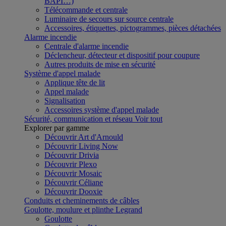
BAPI…)
Télécommande et centrale
Luminaire de secours sur source centrale
Accessoires, étiquettes, pictogrammes, pièces détachées
Alarme incendie
Centrale d'alarme incendie
Déclencheur, détecteur et dispositif pour coupure
Autres produits de mise en sécurité
Système d'appel malade
Applique tête de lit
Appel malade
Signalisation
Accessoires système d'appel malade
Sécurité, communication et réseau
Voir tout
Explorer par gamme
Découvrir Art d'Arnould
Découvrir Living Now
Découvrir Drivia
Découvrir Plexo
Découvrir Mosaic
Découvrir Céliane
Découvrir Dooxie
Conduits et cheminements de câbles
Goulotte, moulure et plinthe Legrand
Goulotte