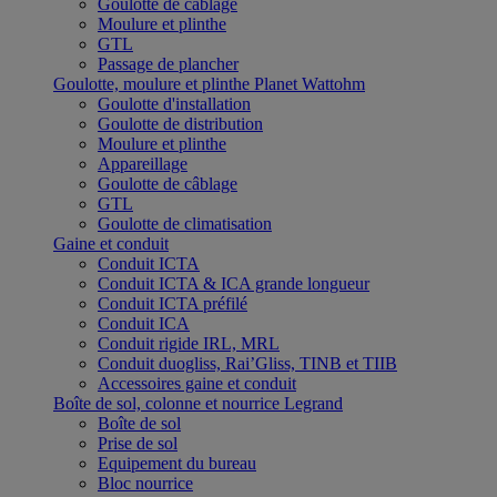
Goulotte de câblage
Moulure et plinthe
GTL
Passage de plancher
Goulotte, moulure et plinthe Planet Wattohm
Goulotte d'installation
Goulotte de distribution
Moulure et plinthe
Appareillage
Goulotte de câblage
GTL
Goulotte de climatisation
Gaine et conduit
Conduit ICTA
Conduit ICTA & ICA grande longueur
Conduit ICTA préfilé
Conduit ICA
Conduit rigide IRL, MRL
Conduit duogliss, Rai’Gliss, TINB et TIIB
Accessoires gaine et conduit
Boîte de sol, colonne et nourrice Legrand
Boîte de sol
Prise de sol
Equipement du bureau
Bloc nourrice