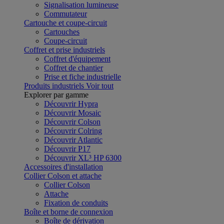
Signalisation lumineuse
Commutateur
Cartouche et coupe-circuit
Cartouches
Coupe-circuit
Coffret et prise industriels
Coffret d'équipement
Coffret de chantier
Prise et fiche industrielle
Produits industriels
Voir tout
Explorer par gamme
Découvrir Hypra
Découvrir Mosaic
Découvrir Colson
Découvrir Colring
Découvrir Atlantic
Découvrir P17
Découvrir XL³ HP 6300
Accessoires d'installation
Collier Colson et attache
Collier Colson
Attache
Fixation de conduits
Boîte et borne de connexion
Boîte de dérivation