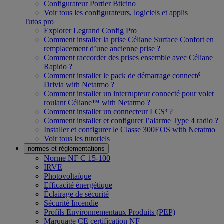
Configurateur Portier Bticino
Voir tous les configurateurs, logiciels et applis
Tutos pro
Explorer Legrand Config Pro
Comment installer la prise Céliane Surface Confort en
remplacement d’une ancienne prise ?
Comment raccorder des prises ensemble avec Céliane
Rapido ?
Comment installer le pack de démarrage connecté
Drivia with Netatmo ?
Comment installer un interrupteur connecté pour volet
roulant Céliane™ with Netatmo ?
Comment installer un connecteur LCS³ ?
Comment installer et configurer l’alarme Type 4 radio ?
Installer et configurer le Classe 300EOS with Netatmo
Voir tous les tutoriels
normes et réglementations
Norme NF C 15-100
IRVE
Photovoltaïque
Efficacité énergétique
Éclairage de sécurité
Sécurité Incendie
Profils Environnementaux Produits (PEP)
Marquage CE certification NF