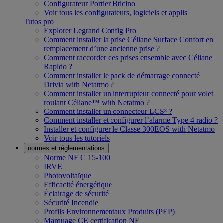
Configurateur Portier Bticino
Voir tous les configurateurs, logiciels et applis
Tutos pro
Explorer Legrand Config Pro
Comment installer la prise Céliane Surface Confort en
remplacement d’une ancienne prise ?
Comment raccorder des prises ensemble avec Céliane
Rapido ?
Comment installer le pack de démarrage connecté
Drivia with Netatmo ?
Comment installer un interrupteur connecté pour volet
roulant Céliane™ with Netatmo ?
Comment installer un connecteur LCS³ ?
Comment installer et configurer l’alarme Type 4 radio ?
Installer et configurer le Classe 300EOS with Netatmo
Voir tous les tutoriels
normes et réglementations
Norme NF C 15-100
IRVE
Photovoltaïque
Efficacité énergétique
Éclairage de sécurité
Sécurité Incendie
Profils Environnementaux Produits (PEP)
Marquage CE certification NF