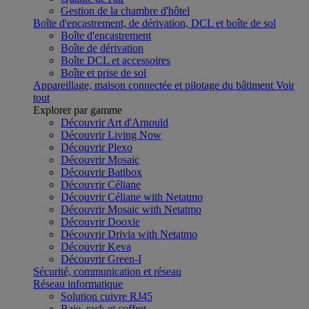
Gestion de la chambre d'hôtel
Boîte d'encastrement, de dérivation, DCL et boîte de sol
Boîte d'encastrement
Boîte de dérivation
Boîte DCL et accessoires
Boîte et prise de sol
Appareillage, maison connectée et pilotage du bâtiment
Voir
tout
Explorer par gamme
Découvrir Art d'Arnould
Découvrir Living Now
Découvrir Plexo
Découvrir Mosaic
Découvrir Batibox
Découvrir Céliane
Découvrir Céliane with Netatmo
Découvrir Mosaic with Netatmo
Découvrir Dooxie
Découvrir Drivia with Netatmo
Découvrir Keva
Découvrir Green-I
Sécurité, communication et réseau
Réseau informatique
Solution cuivre RJ45
Baie, rack et coffret