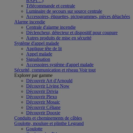
BAPI…)
Télécommande et centrale
Luminaire de secours sur source centrale
Accessoires, étiquettes, pictogrammes, pièces détachées
Alarme incendie
Centrale d'alarme incendie
Déclencheur, détecteur et dispositif pour coupure
Autres produits de mise en sécurité
Système d'appel malade
Applique tête de lit
Appel malade
Signalisation
Accessoires système d'appel malade
Sécurité, communication et réseau
Voir tout
Explorer par gamme
Découvrir Art d'Arnould
Découvrir Living Now
Découvrir Drivia
Découvrir Plexo
Découvrir Mosaic
Découvrir Céliane
Découvrir Dooxie
Conduits et cheminements de câbles
Goulotte, moulure et plinthe Legrand
Goulotte