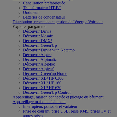
Canalisation préfabriquée
Transformateur HT-BT
Onduleur
Batteries de condensateur
Distribution, protection et gestion de l'énergie
Voir tout
Explorer par gamme
Découvrir Drivia
Découvrir Mosaic
Découvrir DMX³
Découvrir Green'Up
Découvrir Drivia with Netatmo
Découvrir Alptec
Découvrir Alpimatic
Découvrir Alpibloc
Découvrir Alpivar³
Découvrir Green'up Home
Découvrir XL³ HP 6300
Découvrir XL³ HP 160
Découvrir XL³ HP 630
Découvrir Green'Up Control
Appareillage, maison connectée et pilotage du bâtiment
Appareillage maison et bâtiment
Interrupteur, poussoir et variateur
Prise de courant, prise USB, prise RJ45, prises TV et
autres prises