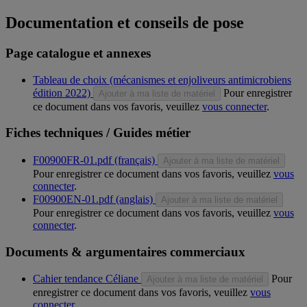
Documentation et conseils de pose
Page catalogue et annexes
Tableau de choix (mécanismes et enjoliveurs antimicrobiens
édition 2022)
Pour enregistrer
Ajouter à ma liste de matériel
ce document dans vos favoris, veuillez
vous connecter
.
Fiches techniques / Guides métier
F00900FR-01.pdf (français)
Ajouter à ma liste de matériel
Pour enregistrer ce document dans vos favoris, veuillez
vous
connecter
.
F00900EN-01.pdf (anglais)
Ajouter à ma liste de matériel
Pour enregistrer ce document dans vos favoris, veuillez
vous
connecter
.
Documents & argumentaires commerciaux
Cahier tendance Céliane
Pour
Ajouter à ma liste de matériel
enregistrer ce document dans vos favoris, veuillez
vous
connecter
.