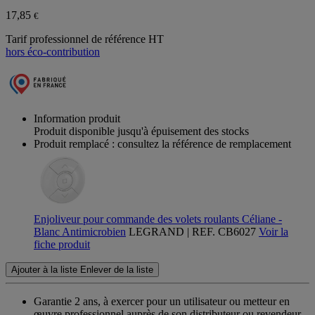
17,85
€
Tarif professionnel de référence HT
hors éco-contribution
Information produit
Produit disponible jusqu'à épuisement des stocks
Produit remplacé : consultez la référence de remplacement
Enjoliveur pour commande des volets roulants Céliane -
Blanc Antimicrobien
LEGRAND | REF. CB6027
Voir la
fiche produit
Ajouter à la liste
Enlever de la liste
Garantie 2 ans,
à exercer pour un utilisateur ou metteur en
œuvre professionnel auprès de son distributeur ou revendeur.