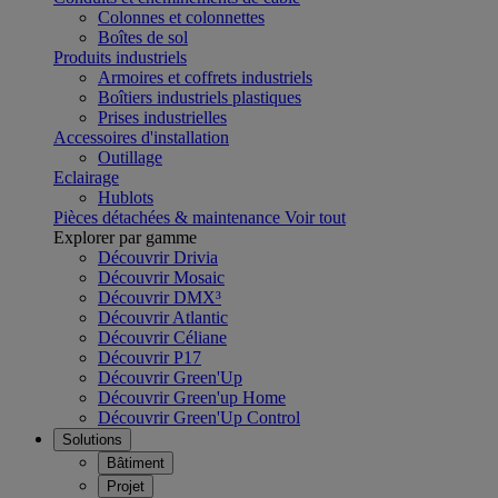
Colonnes et colonnettes
Boîtes de sol
Produits industriels
Armoires et coffrets industriels
Boîtiers industriels plastiques
Prises industrielles
Accessoires d'installation
Outillage
Eclairage
Hublots
Pièces détachées & maintenance
Voir tout
Explorer par gamme
Découvrir Drivia
Découvrir Mosaic
Découvrir DMX³
Découvrir Atlantic
Découvrir Céliane
Découvrir P17
Découvrir Green'Up
Découvrir Green'up Home
Découvrir Green'Up Control
Solutions
Bâtiment
Projet