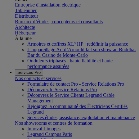
Entreprise d'installation électrique
Tableautier
Distributeur
Bureaux d’études, concepteurs et consultants
Architecte
Hébergeur
À la une
Armoires et coffrets XL³ HP : redéfinir la puissance
L’appareillage Art d’Arnould fait son show au Buddha-
Bar du Casino de Monte-Carlo
Onduleurs triphasés : haute fiabilité et haute
performance assurées
Services Pro
Nos contacts et services
Formulaire de contact Pro - Service Relations Pro
Découvrez le Service Relations Pro
Découvrez le Service Clients Legrand Cable
Management
Rejoignez la communauté des Électriciens Certifiés
Legrand
Services études, assistance, exploitation et maintenance
Nos showrooms et centres de formation
Innoval Limoges
Legrand Campus Paris