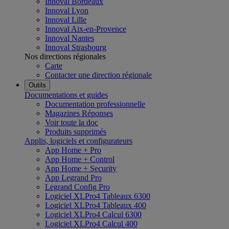
Innoval Bordeaux
Innoval Lyon
Innoval Lille
Innoval Aix-en-Provence
Innoval Nantes
Innoval Strasbourg
Nos directions régionales
Carte
Contacter une direction régionale
Outils
Documentations et guides
Documentation professionnelle
Magazines Réponses
Voir toute la doc
Produits supprimés
Applis, logiciels et configurateurs
App Home + Pro
App Home + Control
App Home + Security
App Legrand Pro
Legrand Config Pro
Logiciel XLPro4 Tableaux 6300
Logiciel XLPro4 Tableaux 400
Logiciel XLPro4 Calcul 6300
Logiciel XLPro4 Calcul 400