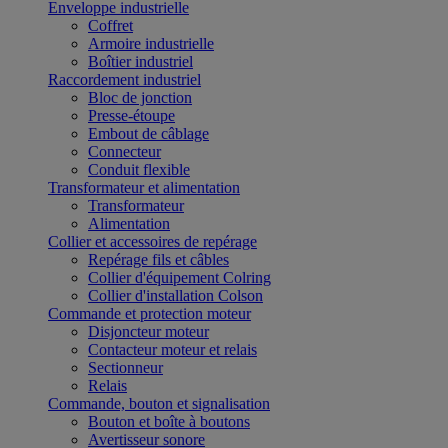
Enveloppe industrielle
Coffret
Armoire industrielle
Boîtier industriel
Raccordement industriel
Bloc de jonction
Presse-étoupe
Embout de câblage
Connecteur
Conduit flexible
Transformateur et alimentation
Transformateur
Alimentation
Collier et accessoires de repérage
Repérage fils et câbles
Collier d'équipement Colring
Collier d'installation Colson
Commande et protection moteur
Disjoncteur moteur
Contacteur moteur et relais
Sectionneur
Relais
Commande, bouton et signalisation
Bouton et boîte à boutons
Avertisseur sonore