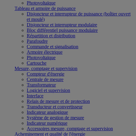
Photovoltaïque
Tableau et armoire de puissance
Disjoncteur et interrupteur de puissance (boîtier ouvert
et moulé)
Disjoncteur et interrupteur modulaire
Bloc différentiel puissance modulaire
Répartition et distribution
Parafoudre
Commande et signalisation
Armoire électrique
Photovoltaïque
Cartouche
Mesure, comptage et supervision
Compteur d'énergie
Centrale de mesure
Transformateur
Logiciel et supervision
Interface
Relais de mesure et de protection
Transducteur et convertisseur
Indicateur analogique
Système de gestion de mesure
Indicateur numérique
Accessoires mesure, comptage et supervision
Acheminement et qualité de l'énergie