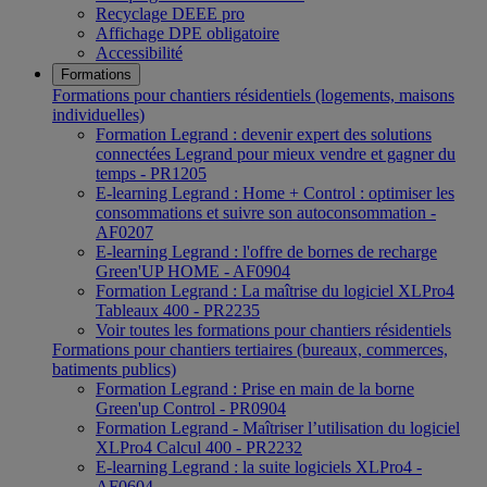
Recyclage DEEE pro
Affichage DPE obligatoire
Accessibilité
Formations
Formations pour chantiers résidentiels (logements, maisons
individuelles)
Formation Legrand : devenir expert des solutions
connectées Legrand pour mieux vendre et gagner du
temps - PR1205
E-learning Legrand : Home + Control : optimiser les
consommations et suivre son autoconsommation -
AF0207
E-learning Legrand : l'offre de bornes de recharge
Green'UP HOME - AF0904
Formation Legrand : La maîtrise du logiciel XLPro4
Tableaux 400 - PR2235
Voir toutes les formations pour chantiers résidentiels
Formations pour chantiers tertiaires (bureaux, commerces,
batiments publics)
Formation Legrand : Prise en main de la borne
Green'up Control - PR0904
Formation Legrand - Maîtriser l’utilisation du logiciel
XLPro4 Calcul 400 - PR2232
E-learning Legrand : la suite logiciels XLPro4 -
AF0604