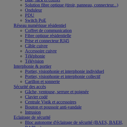
Solution fibre optique (tiroir, panneau, connecteur...)
Onduleur
PDU
Switch PoE
Réseau numérique résidentiel
Coffret de communication
Fibre optique résidentielle
Prise et connecteur RJ45
Câble cuivre
Accessoire cuivre
Téléphonie
Télévision
Interphonie & portier
Portier, visiophonie et interphonie individuel
Portier, visiophonie et interphonie collectif
Carillon et sonnerie
Sécurité des accès
Gâche, ventouse, serrure et poignée
Clavier codé
Centrale Vigik et accessoires
Bouton et poussoir anti-vandale
Intrusion
Eclairage de sécurité
Bloc autonome d'éclairage de sécurité (BAES, BAEH,