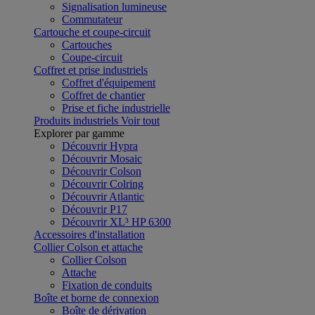
Signalisation lumineuse
Commutateur
Cartouche et coupe-circuit
Cartouches
Coupe-circuit
Coffret et prise industriels
Coffret d'équipement
Coffret de chantier
Prise et fiche industrielle
Produits industriels
Voir tout
Explorer par gamme
Découvrir Hypra
Découvrir Mosaic
Découvrir Colson
Découvrir Colring
Découvrir Atlantic
Découvrir P17
Découvrir XL³ HP 6300
Accessoires d'installation
Collier Colson et attache
Collier Colson
Attache
Fixation de conduits
Boîte et borne de connexion
Boîte de dérivation