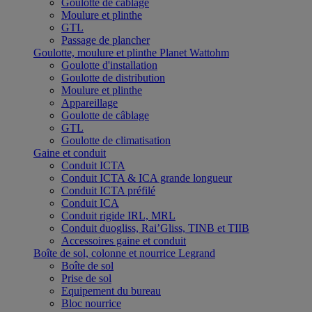
Goulotte de câblage
Moulure et plinthe
GTL
Passage de plancher
Goulotte, moulure et plinthe Planet Wattohm
Goulotte d'installation
Goulotte de distribution
Moulure et plinthe
Appareillage
Goulotte de câblage
GTL
Goulotte de climatisation
Gaine et conduit
Conduit ICTA
Conduit ICTA & ICA grande longueur
Conduit ICTA préfilé
Conduit ICA
Conduit rigide IRL, MRL
Conduit duogliss, Rai’Gliss, TINB et TIIB
Accessoires gaine et conduit
Boîte de sol, colonne et nourrice Legrand
Boîte de sol
Prise de sol
Equipement du bureau
Bloc nourrice