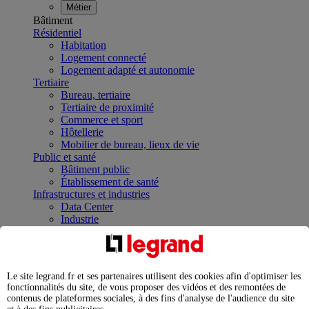
Métier
Bâtiment
Résidentiel
Habitation
Logement connecté
Logement adapté et autonomie
Tertiaire
Bureau, tertiaire
Tertiaire de proximité
Commerce et sport
Hôtellerie
Mobilier de bureau, lieux de vie
Public et santé
Bâtiment public
Établissement de santé
Infrastructures et industries
Data Center
Industrie
Infrastructures
À la une
Contrôler et planifier le fonctionnement des appareils
électriques avec le contacteur connecté
Le site legrand.fr et ses partenaires utilisent des cookies afin d'optimiser les
Répartir et optimiser son tableau électrique
fonctionnalités du site, de vous proposer des vidéos et des remontées de
Legrand Data Center Solutions : concentrer les
contenus de plateformes sociales, à des fins d'analyse de l'audience du site
expertises au service de vos performances