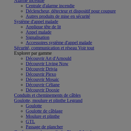
Alarme incendie
Centrale d'alarme incendie
Déclencheur, détecteur et dispositif pour coupure
Autres produits de mise en sécurité
Système d'appel malade
Applique tête de lit
Appel malade
Signalisation
Accessoires système d'appel malade
Sécurité, communication et réseau
Voir tout
Explorer par gamme
Découvrir Art d'Arnould
Découvrir Living Now
Découvrir Drivia
Découvrir Plexo
Découvrir Mosaic
Découvrir Céliane
Découvrir Dooxie
Conduits et cheminements de câbles
Goulotte, moulure et plinthe Legrand
Goulotte
Goulotte de câblage
Moulure et plinthe
GTL
Passage de plancher