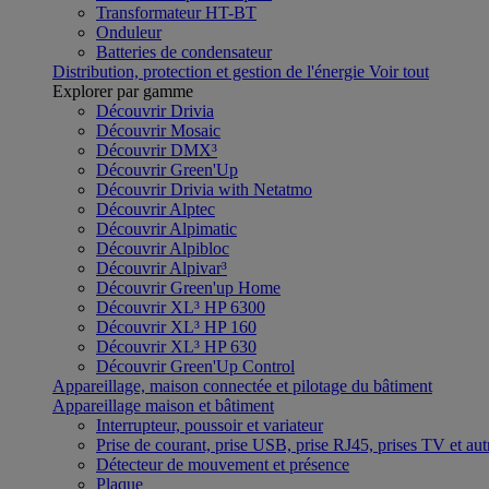
Transformateur HT-BT
Onduleur
Batteries de condensateur
Distribution, protection et gestion de l'énergie
Voir tout
Explorer par gamme
Découvrir Drivia
Découvrir Mosaic
Découvrir DMX³
Découvrir Green'Up
Découvrir Drivia with Netatmo
Découvrir Alptec
Découvrir Alpimatic
Découvrir Alpibloc
Découvrir Alpivar³
Découvrir Green'up Home
Découvrir XL³ HP 6300
Découvrir XL³ HP 160
Découvrir XL³ HP 630
Découvrir Green'Up Control
Appareillage, maison connectée et pilotage du bâtiment
Appareillage maison et bâtiment
Interrupteur, poussoir et variateur
Prise de courant, prise USB, prise RJ45, prises TV et aut
Détecteur de mouvement et présence
Plaque