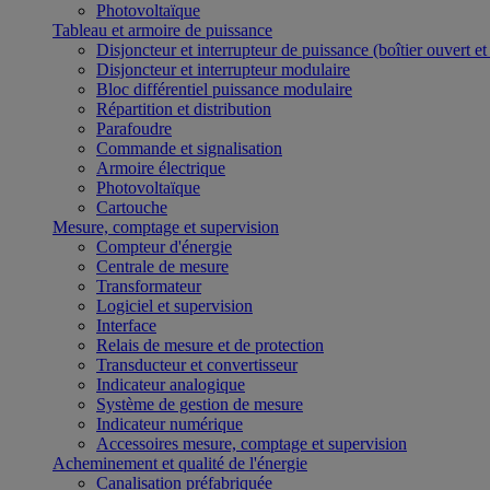
Photovoltaïque
Tableau et armoire de puissance
Disjoncteur et interrupteur de puissance (boîtier ouvert e
Disjoncteur et interrupteur modulaire
Bloc différentiel puissance modulaire
Répartition et distribution
Parafoudre
Commande et signalisation
Armoire électrique
Photovoltaïque
Cartouche
Mesure, comptage et supervision
Compteur d'énergie
Centrale de mesure
Transformateur
Logiciel et supervision
Interface
Relais de mesure et de protection
Transducteur et convertisseur
Indicateur analogique
Système de gestion de mesure
Indicateur numérique
Accessoires mesure, comptage et supervision
Acheminement et qualité de l'énergie
Canalisation préfabriquée