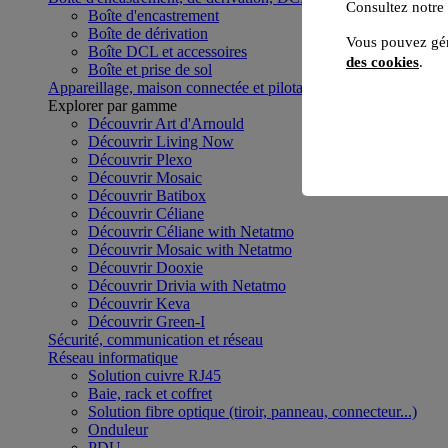
Consultez notre
Boîte d'encastrement
Boîte de dérivation
Vous pouvez gér
Boîte DCL et accessoires
des cookies
.
Boîte et prise de sol
Appareillage, maison connectée et pilotage du bâtiment
Voir to
Explorer par gamme
Découvrir Art d'Arnould
Découvrir Living Now
Découvrir Plexo
Découvrir Mosaic
Découvrir Batibox
Découvrir Céliane
Découvrir Céliane with Netatmo
Découvrir Mosaic with Netatmo
Découvrir Dooxie
Découvrir Drivia with Netatmo
Découvrir Keva
Découvrir Green-I
Sécurité, communication et réseau
Réseau informatique
Solution cuivre RJ45
Baie, rack et coffret
Solution fibre optique (tiroir, panneau, connecteur...)
Onduleur
PDU