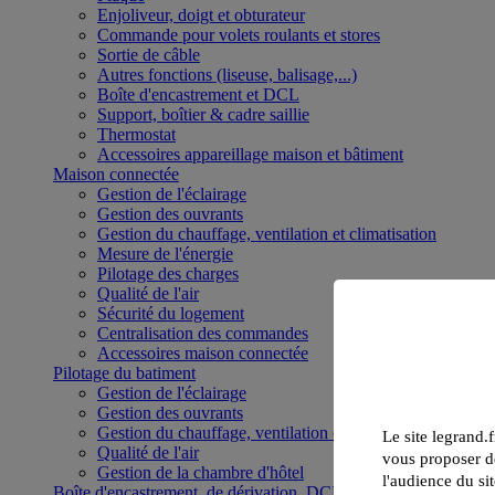
Enjoliveur, doigt et obturateur
Commande pour volets roulants et stores
Sortie de câble
Autres fonctions (liseuse, balisage,...)
Boîte d'encastrement et DCL
Support, boîtier & cadre saillie
Thermostat
Accessoires appareillage maison et bâtiment
Maison connectée
Gestion de l'éclairage
Gestion des ouvrants
Gestion du chauffage, ventilation et climatisation
Mesure de l'énergie
Pilotage des charges
Qualité de l'air
Sécurité du logement
Centralisation des commandes
Accessoires maison connectée
Pilotage du batiment
Gestion de l'éclairage
Gestion des ouvrants
Gestion du chauffage, ventilation et climatisation
Le site legrand.f
Qualité de l'air
vous proposer de
Gestion de la chambre d'hôtel
l'audience du sit
Boîte d'encastrement, de dérivation, DCL et boîte de sol