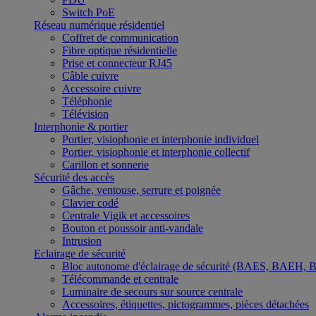
Switch PoE
Réseau numérique résidentiel
Coffret de communication
Fibre optique résidentielle
Prise et connecteur RJ45
Câble cuivre
Accessoire cuivre
Téléphonie
Télévision
Interphonie & portier
Portier, visiophonie et interphonie individuel
Portier, visiophonie et interphonie collectif
Carillon et sonnerie
Sécurité des accès
Gâche, ventouse, serrure et poignée
Clavier codé
Centrale Vigik et accessoires
Bouton et poussoir anti-vandale
Intrusion
Eclairage de sécurité
Bloc autonome d'éclairage de sécurité (BAES, BAEH,
Télécommande et centrale
Luminaire de secours sur source centrale
Accessoires, étiquettes, pictogrammes, pièces détachées