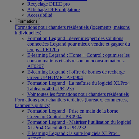
Recyclage DEEE pro
Affichage DPE obligatoire
Accessibilité
Formations
Formations pour chantiers résidentiels (logements, maisons
individuelles)
Formation Legrand : devenir expert des solutions
connectées Legrand pour mieux vendre et gagner du
temps - PR1205
E-learning Legrand : Home + Control : optimiser les
consommations et suivre son autoconsommation -
AF0207
E-learning Legrand : l'offre de bornes de recharge
Green'UP HOME - AF0904
Formation Legrand : La maîtrise du logiciel XLPro4
Tableaux 400 - PR2235
Voir toutes les formations pour chantiers résidentiels
Formations pour chantiers tertiaires (bureaux, commerces,
batiments publics)
Formation Legrand : Prise en main de la borne
Green'up Control - PR0904
Formation Legrand - Maîtriser l’utilisation du logiciel
XLPro4 Calcul 400 - PR2232
E-learning Legrand : la suite logiciels XLPro4 -
AF0604