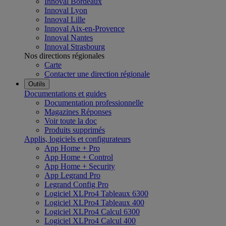
Innoval Bordeaux
Innoval Lyon
Innoval Lille
Innoval Aix-en-Provence
Innoval Nantes
Innoval Strasbourg
Nos directions régionales
Carte
Contacter une direction régionale
Outils
Documentations et guides
Documentation professionnelle
Magazines Réponses
Voir toute la doc
Produits supprimés
Applis, logiciels et configurateurs
App Home + Pro
App Home + Control
App Home + Security
App Legrand Pro
Legrand Config Pro
Logiciel XLPro4 Tableaux 6300
Logiciel XLPro4 Tableaux 400
Logiciel XLPro4 Calcul 6300
Logiciel XLPro4 Calcul 400