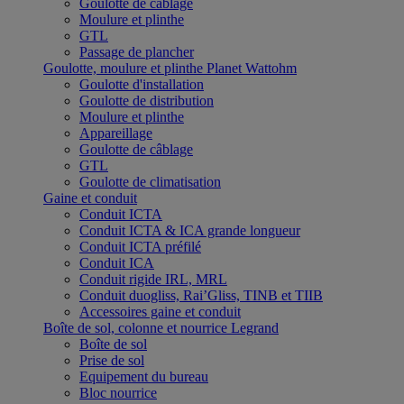
Goulotte de câblage
Moulure et plinthe
GTL
Passage de plancher
Goulotte, moulure et plinthe Planet Wattohm
Goulotte d'installation
Goulotte de distribution
Moulure et plinthe
Appareillage
Goulotte de câblage
GTL
Goulotte de climatisation
Gaine et conduit
Conduit ICTA
Conduit ICTA & ICA grande longueur
Conduit ICTA préfilé
Conduit ICA
Conduit rigide IRL, MRL
Conduit duogliss, Rai’Gliss, TINB et TIIB
Accessoires gaine et conduit
Boîte de sol, colonne et nourrice Legrand
Boîte de sol
Prise de sol
Equipement du bureau
Bloc nourrice