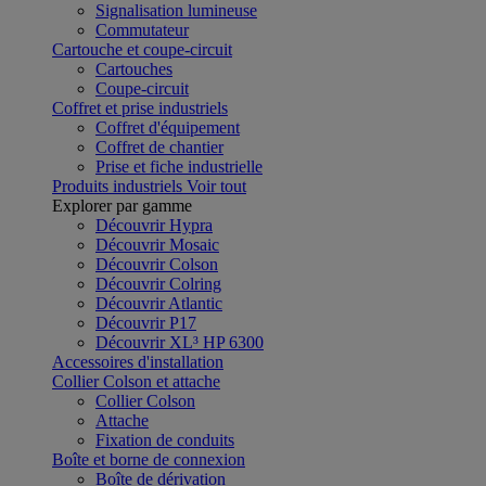
Signalisation lumineuse
Commutateur
Cartouche et coupe-circuit
Cartouches
Coupe-circuit
Coffret et prise industriels
Coffret d'équipement
Coffret de chantier
Prise et fiche industrielle
Produits industriels
Voir tout
Explorer par gamme
Découvrir Hypra
Découvrir Mosaic
Découvrir Colson
Découvrir Colring
Découvrir Atlantic
Découvrir P17
Découvrir XL³ HP 6300
Accessoires d'installation
Collier Colson et attache
Collier Colson
Attache
Fixation de conduits
Boîte et borne de connexion
Boîte de dérivation