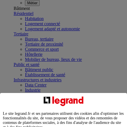
Métier
Bâtiment
Résidentiel
Habitation
Logement connecté
Logement adapté et autonomie
Tertiaire
Bureau, tertiaire
Tertiaire de proximité
Commerce et sport
Hôtellerie
Mobilier de bureau, lieux de vie
Public et santé
Bâtiment public
Établissement de santé
Infrastructures et industries
Data Center
Industrie
Infrastructures
À la une
Contrôler et planifier le fonctionnement des appareils
électriques avec le contacteur connecté
Le site legrand.fr et ses partenaires utilisent des cookies afin d'optimiser les
Répartir et optimiser son tableau électrique
fonctionnalités du site, de vous proposer des vidéos et des remontées de
Legrand Data Center Solutions : concentrer les
contenus de plateformes sociales, à des fins d'analyse de l'audience du site
expertises au service de vos performances