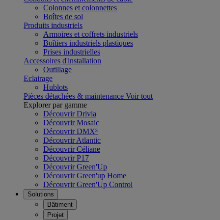
Colonnes et colonnettes
Boîtes de sol
Produits industriels
Armoires et coffrets industriels
Boîtiers industriels plastiques
Prises industrielles
Accessoires d'installation
Outillage
Eclairage
Hublots
Pièces détachées & maintenance
Voir tout
Explorer par gamme
Découvrir Drivia
Découvrir Mosaic
Découvrir DMX³
Découvrir Atlantic
Découvrir Céliane
Découvrir P17
Découvrir Green'Up
Découvrir Green'up Home
Découvrir Green'Up Control
Solutions
Bâtiment
Projet