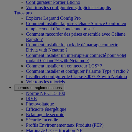
Configurateur Portier Bticino
Voir tous les configurateurs, logiciels et applis
Tutos pro
Explorer Legrand Config Pro
Comment installer la prise Céliane Surface Confort en
remplacement d’une ancienne prise ?
Comment raccorder des prises ensemble avec Céliane
Rapido ?
Comment installer le pack de démarrage connecté
Drivia with Netatmo ?
Comment installer un interrupteur connecté pour volet
roulant Céliane™ with Netatmo ?
Comment installer un connecteur LCS³ ?
Comment installer et configurer l’alarme Type 4 radio ?
Installer et configurer le Classe 300EOS with Netatmo
Voir tous les tutoriels
normes et réglementations
Norme NF C 15-100
IRVE
Photovoltaïque
Efficacité énergétique
Éclairage de sécurité
Sécurité Incendie
Profils Environnementaux Produits (PEP)
Marquage CE certification NF