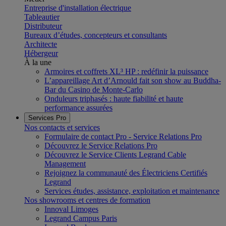
Entreprise d'installation électrique
Tableautier
Distributeur
Bureaux d’études, concepteurs et consultants
Architecte
Hébergeur
À la une
Armoires et coffrets XL³ HP : redéfinir la puissance
L’appareillage Art d’Arnould fait son show au Buddha-
Bar du Casino de Monte-Carlo
Onduleurs triphasés : haute fiabilité et haute
performance assurées
Services Pro
Nos contacts et services
Formulaire de contact Pro - Service Relations Pro
Découvrez le Service Relations Pro
Découvrez le Service Clients Legrand Cable
Management
Rejoignez la communauté des Électriciens Certifiés
Legrand
Services études, assistance, exploitation et maintenance
Nos showrooms et centres de formation
Innoval Limoges
Legrand Campus Paris