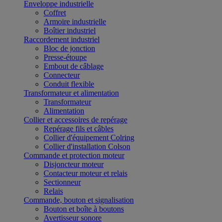
Enveloppe industrielle
Coffret
Armoire industrielle
Boîtier industriel
Raccordement industriel
Bloc de jonction
Presse-étoupe
Embout de câblage
Connecteur
Conduit flexible
Transformateur et alimentation
Transformateur
Alimentation
Collier et accessoires de repérage
Repérage fils et câbles
Collier d'équipement Colring
Collier d'installation Colson
Commande et protection moteur
Disjoncteur moteur
Contacteur moteur et relais
Sectionneur
Relais
Commande, bouton et signalisation
Bouton et boîte à boutons
Avertisseur sonore