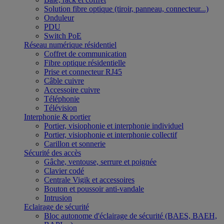
Solution fibre optique (tiroir, panneau, connecteur...)
Onduleur
PDU
Switch PoE
Réseau numérique résidentiel
Coffret de communication
Fibre optique résidentielle
Prise et connecteur RJ45
Câble cuivre
Accessoire cuivre
Téléphonie
Télévision
Interphonie & portier
Portier, visiophonie et interphonie individuel
Portier, visiophonie et interphonie collectif
Carillon et sonnerie
Sécurité des accès
Gâche, ventouse, serrure et poignée
Clavier codé
Centrale Vigik et accessoires
Bouton et poussoir anti-vandale
Intrusion
Eclairage de sécurité
Bloc autonome d'éclairage de sécurité (BAES, BAEH,