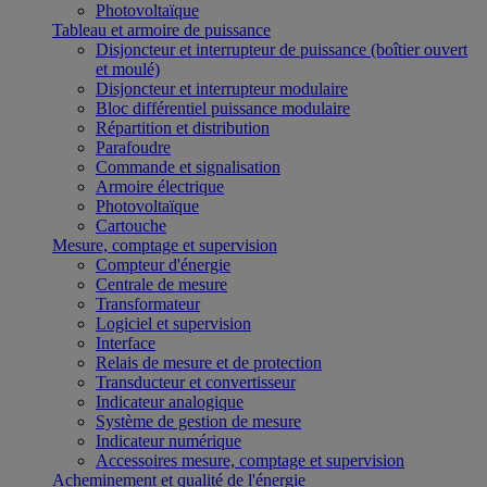
Photovoltaïque
Tableau et armoire de puissance
Disjoncteur et interrupteur de puissance (boîtier ouvert
et moulé)
Disjoncteur et interrupteur modulaire
Bloc différentiel puissance modulaire
Répartition et distribution
Parafoudre
Commande et signalisation
Armoire électrique
Photovoltaïque
Cartouche
Mesure, comptage et supervision
Compteur d'énergie
Centrale de mesure
Transformateur
Logiciel et supervision
Interface
Relais de mesure et de protection
Transducteur et convertisseur
Indicateur analogique
Système de gestion de mesure
Indicateur numérique
Accessoires mesure, comptage et supervision
Acheminement et qualité de l'énergie