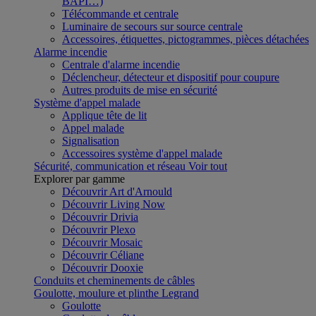
BAPI…)
Télécommande et centrale
Luminaire de secours sur source centrale
Accessoires, étiquettes, pictogrammes, pièces détachées
Alarme incendie
Centrale d'alarme incendie
Déclencheur, détecteur et dispositif pour coupure
Autres produits de mise en sécurité
Système d'appel malade
Applique tête de lit
Appel malade
Signalisation
Accessoires système d'appel malade
Sécurité, communication et réseau
Voir tout
Explorer par gamme
Découvrir Art d'Arnould
Découvrir Living Now
Découvrir Drivia
Découvrir Plexo
Découvrir Mosaic
Découvrir Céliane
Découvrir Dooxie
Conduits et cheminements de câbles
Goulotte, moulure et plinthe Legrand
Goulotte