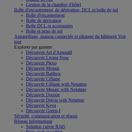
Gestion de la chambre d'hôtel
Boîte d'encastrement, de dérivation, DCL et boîte de sol
Boîte d'encastrement
Boîte de dérivation
Boîte DCL et accessoires
Boîte et prise de sol
Appareillage, maison connectée et pilotage du bâtiment
Voir
tout
Explorer par gamme
Découvrir Art d'Arnould
Découvrir Living Now
Découvrir Plexo
Découvrir Mosaic
Découvrir Batibox
Découvrir Céliane
Découvrir Céliane with Netatmo
Découvrir Mosaic with Netatmo
Découvrir Dooxie
Découvrir Drivia with Netatmo
Découvrir Keva
Découvrir Green-I
Sécurité, communication et réseau
Réseau informatique
Solution cuivre RJ45
Baie, rack et coffret