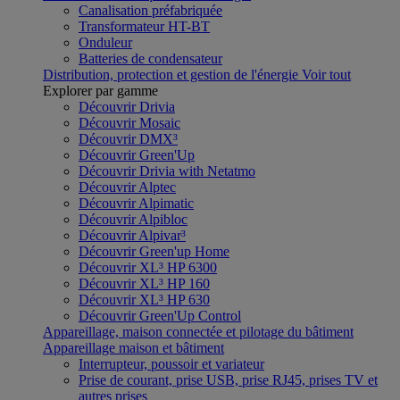
Canalisation préfabriquée
Transformateur HT-BT
Onduleur
Batteries de condensateur
Distribution, protection et gestion de l'énergie
Voir tout
Explorer par gamme
Découvrir Drivia
Découvrir Mosaic
Découvrir DMX³
Découvrir Green'Up
Découvrir Drivia with Netatmo
Découvrir Alptec
Découvrir Alpimatic
Découvrir Alpibloc
Découvrir Alpivar³
Découvrir Green'up Home
Découvrir XL³ HP 6300
Découvrir XL³ HP 160
Découvrir XL³ HP 630
Découvrir Green'Up Control
Appareillage, maison connectée et pilotage du bâtiment
Appareillage maison et bâtiment
Interrupteur, poussoir et variateur
Prise de courant, prise USB, prise RJ45, prises TV et
autres prises