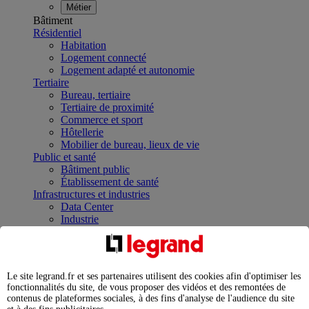
Métier
Bâtiment
Résidentiel
Habitation
Logement connecté
Logement adapté et autonomie
Tertiaire
Bureau, tertiaire
Tertiaire de proximité
Commerce et sport
Hôtellerie
Mobilier de bureau, lieux de vie
Public et santé
Bâtiment public
Établissement de santé
Infrastructures et industries
Data Center
Industrie
Infrastructures
À la une
Contrôler et planifier le fonctionnement des appareils
électriques avec le contacteur connecté
Le site legrand.fr et ses partenaires utilisent des cookies afin d'optimiser les
Répartir et optimiser son tableau électrique
fonctionnalités du site, de vous proposer des vidéos et des remontées de
Legrand Data Center Solutions : concentrer les
contenus de plateformes sociales, à des fins d'analyse de l'audience du site
expertises au service de vos performances