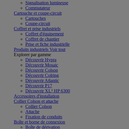
Signalisation lumineuse
Commutateur
Cartouche et coupe-circuit
Cartouches
Coupe-circuit
Coffret et prise industriels
Coffret d'équipement
Coffret de chantier
Prise et fiche industrielle
Produits industriels
Voir tout
Explorer par gamme
Découvrir Hypra
Découvrir Mosaic
Découvrir Colson
Découvrir Colring
Découvrir Atlantic
Découvrir P17
Découvrir XL³ HP 6300
Accessoires d'installation
Collier Colson et attache
Collier Colson
Attache
Fixation de conduits
Boîte et borne de connexion
Boîte de dérivation