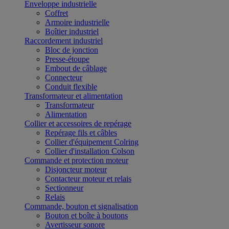
Enveloppe industrielle
Coffret
Armoire industrielle
Boîtier industriel
Raccordement industriel
Bloc de jonction
Presse-étoupe
Embout de câblage
Connecteur
Conduit flexible
Transformateur et alimentation
Transformateur
Alimentation
Collier et accessoires de repérage
Repérage fils et câbles
Collier d'équipement Colring
Collier d'installation Colson
Commande et protection moteur
Disjoncteur moteur
Contacteur moteur et relais
Sectionneur
Relais
Commande, bouton et signalisation
Bouton et boîte à boutons
Avertisseur sonore