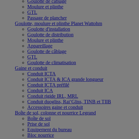
Goulotte de câblage
Moulure et plinthe
GTL
Passage de plancher
Goulotte, moulure et plinthe Planet Wattohm
Goulotte d'installation
Goulotte de distribution
Moulure et plinthe
Appareillage
Goulotte de câblage
GTL
Goulotte de climatisation
Gaine et conduit
Conduit ICTA
Conduit ICTA & ICA grande longueur
Conduit ICTA préfilé
Conduit ICA
Conduit rigide IRL, MRL
Conduit duogliss, Rai’Gliss, TINB et TIIB
Accessoires gaine et conduit
Boîte de sol, colonne et nourrice Legrand
Boîte de sol
Prise de sol
Equipement du bureau
Bloc nourrice