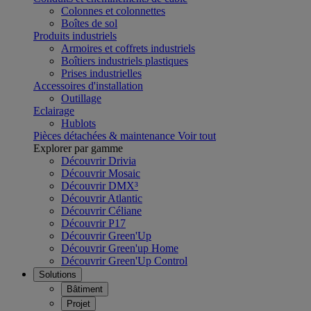
Colonnes et colonnettes
Boîtes de sol
Produits industriels
Armoires et coffrets industriels
Boîtiers industriels plastiques
Prises industrielles
Accessoires d'installation
Outillage
Eclairage
Hublots
Pièces détachées & maintenance
Voir tout
Explorer par gamme
Découvrir Drivia
Découvrir Mosaic
Découvrir DMX³
Découvrir Atlantic
Découvrir Céliane
Découvrir P17
Découvrir Green'Up
Découvrir Green'up Home
Découvrir Green'Up Control
Solutions
Bâtiment
Projet