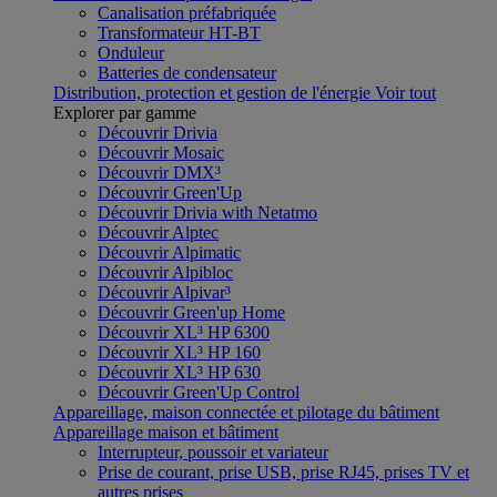
Canalisation préfabriquée
Transformateur HT-BT
Onduleur
Batteries de condensateur
Distribution, protection et gestion de l'énergie
Voir tout
Explorer par gamme
Découvrir Drivia
Découvrir Mosaic
Découvrir DMX³
Découvrir Green'Up
Découvrir Drivia with Netatmo
Découvrir Alptec
Découvrir Alpimatic
Découvrir Alpibloc
Découvrir Alpivar³
Découvrir Green'up Home
Découvrir XL³ HP 6300
Découvrir XL³ HP 160
Découvrir XL³ HP 630
Découvrir Green'Up Control
Appareillage, maison connectée et pilotage du bâtiment
Appareillage maison et bâtiment
Interrupteur, poussoir et variateur
Prise de courant, prise USB, prise RJ45, prises TV et
autres prises