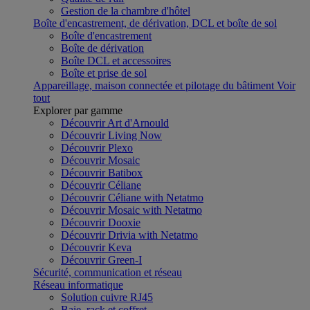
Gestion de la chambre d'hôtel
Boîte d'encastrement, de dérivation, DCL et boîte de sol
Boîte d'encastrement
Boîte de dérivation
Boîte DCL et accessoires
Boîte et prise de sol
Appareillage, maison connectée et pilotage du bâtiment
Voir
tout
Explorer par gamme
Découvrir Art d'Arnould
Découvrir Living Now
Découvrir Plexo
Découvrir Mosaic
Découvrir Batibox
Découvrir Céliane
Découvrir Céliane with Netatmo
Découvrir Mosaic with Netatmo
Découvrir Dooxie
Découvrir Drivia with Netatmo
Découvrir Keva
Découvrir Green-I
Sécurité, communication et réseau
Réseau informatique
Solution cuivre RJ45
Baie, rack et coffret