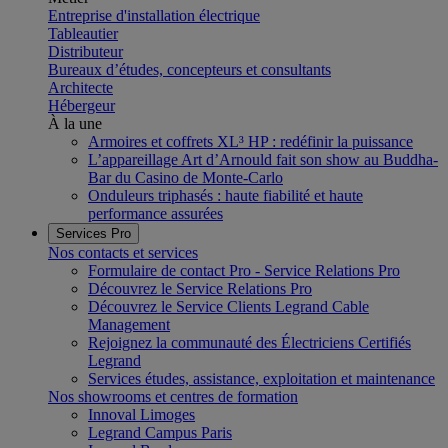
Entreprise d'installation électrique
Tableautier
Distributeur
Bureaux d’études, concepteurs et consultants
Architecte
Hébergeur
À la une
Armoires et coffrets XL³ HP : redéfinir la puissance
L’appareillage Art d’Arnould fait son show au Buddha-
Bar du Casino de Monte-Carlo
Onduleurs triphasés : haute fiabilité et haute
performance assurées
Services Pro
Nos contacts et services
Formulaire de contact Pro - Service Relations Pro
Découvrez le Service Relations Pro
Découvrez le Service Clients Legrand Cable
Management
Rejoignez la communauté des Électriciens Certifiés
Legrand
Services études, assistance, exploitation et maintenance
Nos showrooms et centres de formation
Innoval Limoges
Legrand Campus Paris