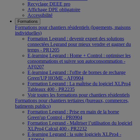
Recyclage DEEE pro
Affichage DPE obligatoire
Accessibilité
Formations
Formations pour chantiers résidentiels (logements, maisons
individuelles)
Formation Legrand : devenir expert des solutions
connectées Legrand pour mieux vendre et gagner du
temps - PR1205
E-learning Legrand : Home + Control : optimiser les
consommations et suivre son autoconsommation -
AF0207
E-learning Legrand : l'offre de bornes de recharge
Green'UP HOME - AF0904
Formation Legrand : La maîtrise du logiciel XLPro4
Tableaux 400 - PR2235
Voir toutes les formations pour chantiers résidentiels
Formations pour chantiers tertiaires (bureaux, commerces,
batiments publics)
Formation Legrand : Prise en main de la borne
Green'up Control - PR0904
Formation Legrand - Maîtriser l’utilisation du logiciel
XLPro4 Calcul 400 - PR2232
E-learning Legrand : la suite logiciels XLPro4 -
AF0604