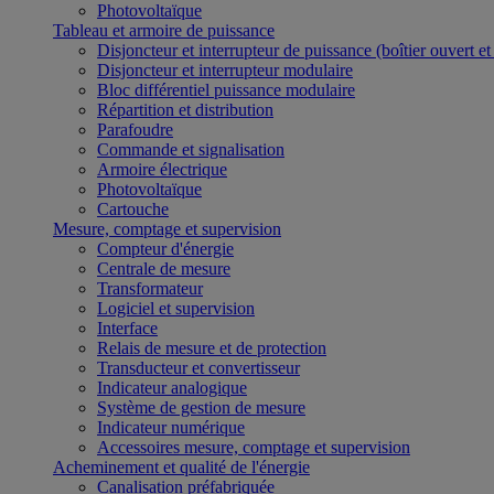
Photovoltaïque
Tableau et armoire de puissance
Disjoncteur et interrupteur de puissance (boîtier ouvert e
Disjoncteur et interrupteur modulaire
Bloc différentiel puissance modulaire
Répartition et distribution
Parafoudre
Commande et signalisation
Armoire électrique
Photovoltaïque
Cartouche
Mesure, comptage et supervision
Compteur d'énergie
Centrale de mesure
Transformateur
Logiciel et supervision
Interface
Relais de mesure et de protection
Transducteur et convertisseur
Indicateur analogique
Système de gestion de mesure
Indicateur numérique
Accessoires mesure, comptage et supervision
Acheminement et qualité de l'énergie
Canalisation préfabriquée