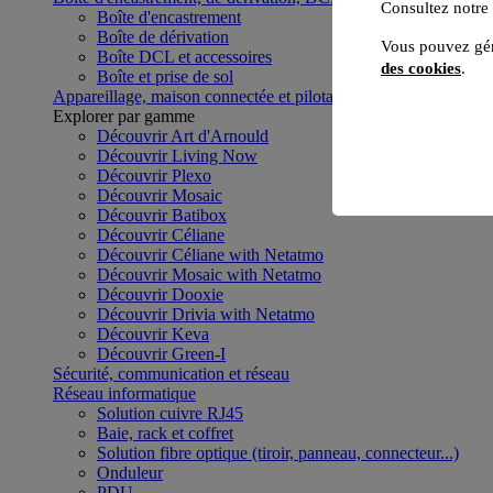
Consultez notre
Boîte d'encastrement
Boîte de dérivation
Vous pouvez gér
Boîte DCL et accessoires
des cookies
.
Boîte et prise de sol
Appareillage, maison connectée et pilotage du bâtiment
Voir to
Explorer par gamme
Découvrir Art d'Arnould
Découvrir Living Now
Découvrir Plexo
Découvrir Mosaic
Découvrir Batibox
Découvrir Céliane
Découvrir Céliane with Netatmo
Découvrir Mosaic with Netatmo
Découvrir Dooxie
Découvrir Drivia with Netatmo
Découvrir Keva
Découvrir Green-I
Sécurité, communication et réseau
Réseau informatique
Solution cuivre RJ45
Baie, rack et coffret
Solution fibre optique (tiroir, panneau, connecteur...)
Onduleur
PDU