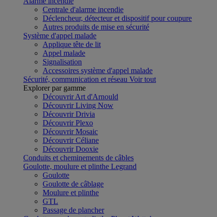
Alarme incendie
Centrale d'alarme incendie
Déclencheur, détecteur et dispositif pour coupure
Autres produits de mise en sécurité
Système d'appel malade
Applique tête de lit
Appel malade
Signalisation
Accessoires système d'appel malade
Sécurité, communication et réseau
Voir tout
Explorer par gamme
Découvrir Art d'Arnould
Découvrir Living Now
Découvrir Drivia
Découvrir Plexo
Découvrir Mosaic
Découvrir Céliane
Découvrir Dooxie
Conduits et cheminements de câbles
Goulotte, moulure et plinthe Legrand
Goulotte
Goulotte de câblage
Moulure et plinthe
GTL
Passage de plancher