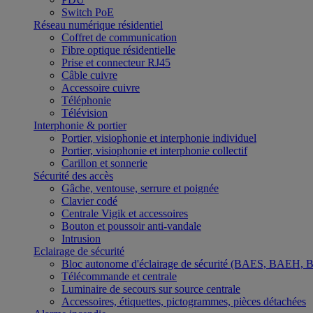
Switch PoE
Réseau numérique résidentiel
Coffret de communication
Fibre optique résidentielle
Prise et connecteur RJ45
Câble cuivre
Accessoire cuivre
Téléphonie
Télévision
Interphonie & portier
Portier, visiophonie et interphonie individuel
Portier, visiophonie et interphonie collectif
Carillon et sonnerie
Sécurité des accès
Gâche, ventouse, serrure et poignée
Clavier codé
Centrale Vigik et accessoires
Bouton et poussoir anti-vandale
Intrusion
Eclairage de sécurité
Bloc autonome d'éclairage de sécurité (BAES, BAEH,
Télécommande et centrale
Luminaire de secours sur source centrale
Accessoires, étiquettes, pictogrammes, pièces détachées