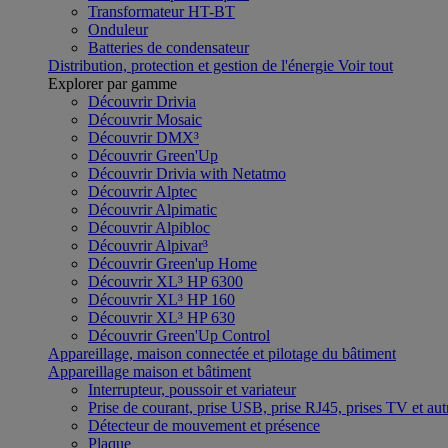
Transformateur HT-BT
Onduleur
Batteries de condensateur
Distribution, protection et gestion de l'énergie
Voir tout
Explorer par gamme
Découvrir Drivia
Découvrir Mosaic
Découvrir DMX³
Découvrir Green'Up
Découvrir Drivia with Netatmo
Découvrir Alptec
Découvrir Alpimatic
Découvrir Alpibloc
Découvrir Alpivar³
Découvrir Green'up Home
Découvrir XL³ HP 6300
Découvrir XL³ HP 160
Découvrir XL³ HP 630
Découvrir Green'Up Control
Appareillage, maison connectée et pilotage du bâtiment
Appareillage maison et bâtiment
Interrupteur, poussoir et variateur
Prise de courant, prise USB, prise RJ45, prises TV et aut
Détecteur de mouvement et présence
Plaque