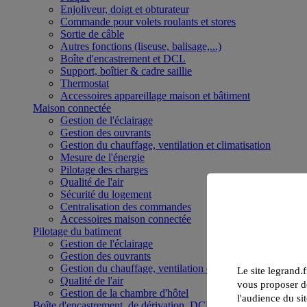
Enjoliveur, doigt et obturateur
Commande pour volets roulants et stores
Sortie de câble
Autres fonctions (liseuse, balisage,...)
Boîte d'encastrement et DCL
Support, boîtier & cadre saillie
Thermostat
Accessoires appareillage maison et bâtiment
Maison connectée
Gestion de l'éclairage
Gestion des ouvrants
Gestion du chauffage, ventilation et climatisation
Mesure de l'énergie
Pilotage des charges
Qualité de l'air
Sécurité du logement
Centralisation des commandes
Accessoires maison connectée
Pilotage du batiment
Gestion de l'éclairage
Gestion des ouvrants
Gestion du chauffage, ventilation et climatisation
Le site legrand.f
Qualité de l'air
vous proposer de
Gestion de la chambre d'hôtel
l'audience du sit
Boîte d'encastrement, de dérivation, DCL et boîte de sol