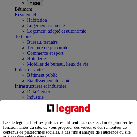
Métier
Bâtiment
Résidentiel
Habitation
Logement connecté
Logement adapté et autonomie
Tertiaire
Bureau, tertiaire
Tertiaire de proximité
Commerce et sport
Hôtellerie
Mobilier de bureau, lieux de vie
Public et santé
Bâtiment public
Établissement de santé
Infrastructures et industries
Data Center
Industrie
Infrastructures
À la une
Contrôler et planifier le fonctionnement des appareils
électriques avec le contacteur connecté
Le site legrand.fr et ses partenaires utilisent des cookies afin d'optimiser les
Répartir et optimiser son tableau électrique
fonctionnalités du site, de vous proposer des vidéos et des remontées de
Legrand Data Center Solutions : concentrer les
contenus de plateformes sociales, à des fins d'analyse de l'audience du site
expertises au service de vos performances