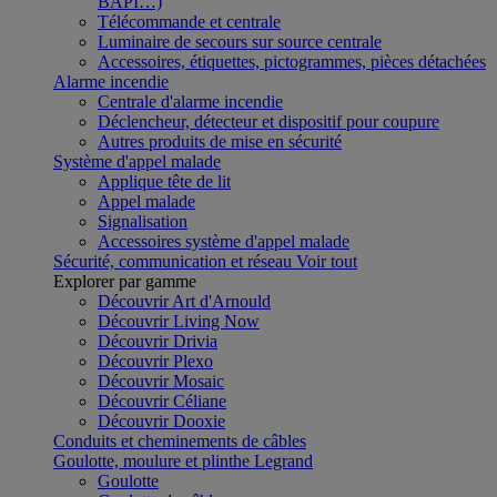
BAPI…)
Télécommande et centrale
Luminaire de secours sur source centrale
Accessoires, étiquettes, pictogrammes, pièces détachées
Alarme incendie
Centrale d'alarme incendie
Déclencheur, détecteur et dispositif pour coupure
Autres produits de mise en sécurité
Système d'appel malade
Applique tête de lit
Appel malade
Signalisation
Accessoires système d'appel malade
Sécurité, communication et réseau
Voir tout
Explorer par gamme
Découvrir Art d'Arnould
Découvrir Living Now
Découvrir Drivia
Découvrir Plexo
Découvrir Mosaic
Découvrir Céliane
Découvrir Dooxie
Conduits et cheminements de câbles
Goulotte, moulure et plinthe Legrand
Goulotte