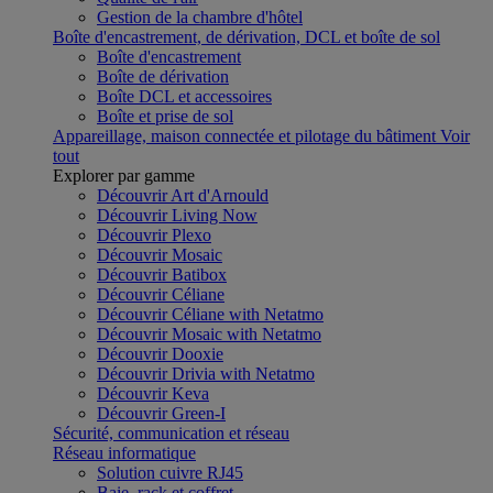
Gestion de la chambre d'hôtel
Boîte d'encastrement, de dérivation, DCL et boîte de sol
Boîte d'encastrement
Boîte de dérivation
Boîte DCL et accessoires
Boîte et prise de sol
Appareillage, maison connectée et pilotage du bâtiment
Voir
tout
Explorer par gamme
Découvrir Art d'Arnould
Découvrir Living Now
Découvrir Plexo
Découvrir Mosaic
Découvrir Batibox
Découvrir Céliane
Découvrir Céliane with Netatmo
Découvrir Mosaic with Netatmo
Découvrir Dooxie
Découvrir Drivia with Netatmo
Découvrir Keva
Découvrir Green-I
Sécurité, communication et réseau
Réseau informatique
Solution cuivre RJ45
Baie, rack et coffret