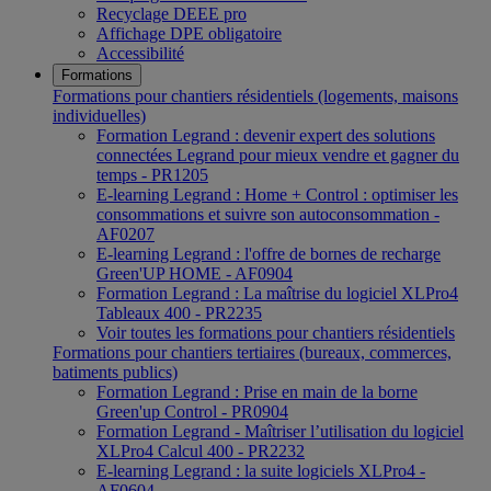
Recyclage DEEE pro
Affichage DPE obligatoire
Accessibilité
Formations
Formations pour chantiers résidentiels (logements, maisons
individuelles)
Formation Legrand : devenir expert des solutions
connectées Legrand pour mieux vendre et gagner du
temps - PR1205
E-learning Legrand : Home + Control : optimiser les
consommations et suivre son autoconsommation -
AF0207
E-learning Legrand : l'offre de bornes de recharge
Green'UP HOME - AF0904
Formation Legrand : La maîtrise du logiciel XLPro4
Tableaux 400 - PR2235
Voir toutes les formations pour chantiers résidentiels
Formations pour chantiers tertiaires (bureaux, commerces,
batiments publics)
Formation Legrand : Prise en main de la borne
Green'up Control - PR0904
Formation Legrand - Maîtriser l’utilisation du logiciel
XLPro4 Calcul 400 - PR2232
E-learning Legrand : la suite logiciels XLPro4 -
AF0604