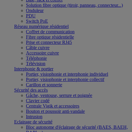
Solution fibre optique (tiroir, panneau, connecteur...)
Onduleur
PDU
Switch PoE
Réseau numérique résidentiel
Coffret de communication
Fibre optique résidentielle
Prise et connecteur RJ45
Câble cuivre
Accessoire cuivre
Téléphonie
Télévision
Interphonie & portier
Portier, visiophonie et interphonie individuel
Portier, visiophonie et interphonie collectif
Carillon et sonnerie
Sécurité des accès
Gâche, ventouse, serrure et poignée
Clavier codé
Centrale Vigik et accessoires
Bouton et poussoir anti-vandale
Intrusion
Eclairage de sécurité
Bloc autonome d'éclairage de sécurité (BAES, BAEH,