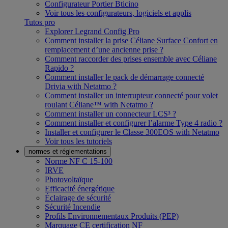
Configurateur Portier Bticino
Voir tous les configurateurs, logiciels et applis
Tutos pro
Explorer Legrand Config Pro
Comment installer la prise Céliane Surface Confort en
remplacement d’une ancienne prise ?
Comment raccorder des prises ensemble avec Céliane
Rapido ?
Comment installer le pack de démarrage connecté
Drivia with Netatmo ?
Comment installer un interrupteur connecté pour volet
roulant Céliane™ with Netatmo ?
Comment installer un connecteur LCS³ ?
Comment installer et configurer l’alarme Type 4 radio ?
Installer et configurer le Classe 300EOS with Netatmo
Voir tous les tutoriels
normes et réglementations
Norme NF C 15-100
IRVE
Photovoltaïque
Efficacité énergétique
Éclairage de sécurité
Sécurité Incendie
Profils Environnementaux Produits (PEP)
Marquage CE certification NF