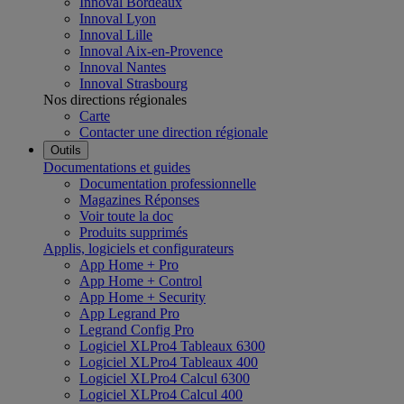
Innoval Bordeaux
Innoval Lyon
Innoval Lille
Innoval Aix-en-Provence
Innoval Nantes
Innoval Strasbourg
Nos directions régionales
Carte
Contacter une direction régionale
Outils
Documentations et guides
Documentation professionnelle
Magazines Réponses
Voir toute la doc
Produits supprimés
Applis, logiciels et configurateurs
App Home + Pro
App Home + Control
App Home + Security
App Legrand Pro
Legrand Config Pro
Logiciel XLPro4 Tableaux 6300
Logiciel XLPro4 Tableaux 400
Logiciel XLPro4 Calcul 6300
Logiciel XLPro4 Calcul 400