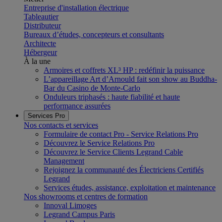
Entreprise d'installation électrique
Tableautier
Distributeur
Bureaux d’études, concepteurs et consultants
Architecte
Hébergeur
À la une
Armoires et coffrets XL³ HP : redéfinir la puissance
L’appareillage Art d’Arnould fait son show au Buddha-
Bar du Casino de Monte-Carlo
Onduleurs triphasés : haute fiabilité et haute
performance assurées
Services Pro
Nos contacts et services
Formulaire de contact Pro - Service Relations Pro
Découvrez le Service Relations Pro
Découvrez le Service Clients Legrand Cable
Management
Rejoignez la communauté des Électriciens Certifiés
Legrand
Services études, assistance, exploitation et maintenance
Nos showrooms et centres de formation
Innoval Limoges
Legrand Campus Paris