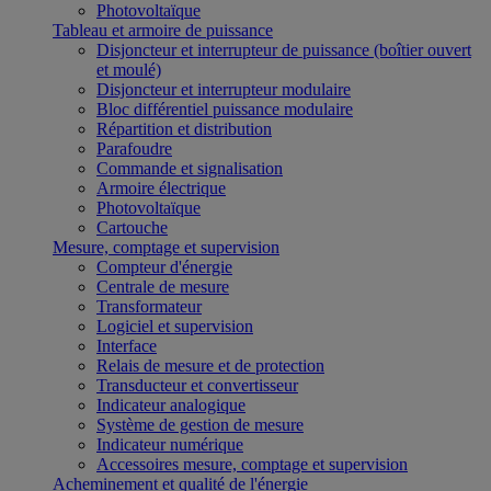
Photovoltaïque
Tableau et armoire de puissance
Disjoncteur et interrupteur de puissance (boîtier ouvert
et moulé)
Disjoncteur et interrupteur modulaire
Bloc différentiel puissance modulaire
Répartition et distribution
Parafoudre
Commande et signalisation
Armoire électrique
Photovoltaïque
Cartouche
Mesure, comptage et supervision
Compteur d'énergie
Centrale de mesure
Transformateur
Logiciel et supervision
Interface
Relais de mesure et de protection
Transducteur et convertisseur
Indicateur analogique
Système de gestion de mesure
Indicateur numérique
Accessoires mesure, comptage et supervision
Acheminement et qualité de l'énergie