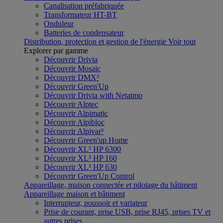
Canalisation préfabriquée
Transformateur HT-BT
Onduleur
Batteries de condensateur
Distribution, protection et gestion de l'énergie
Voir tout
Explorer par gamme
Découvrir Drivia
Découvrir Mosaic
Découvrir DMX³
Découvrir Green'Up
Découvrir Drivia with Netatmo
Découvrir Alptec
Découvrir Alpimatic
Découvrir Alpibloc
Découvrir Alpivar³
Découvrir Green'up Home
Découvrir XL³ HP 6300
Découvrir XL³ HP 160
Découvrir XL³ HP 630
Découvrir Green'Up Control
Appareillage, maison connectée et pilotage du bâtiment
Appareillage maison et bâtiment
Interrupteur, poussoir et variateur
Prise de courant, prise USB, prise RJ45, prises TV et
autres prises