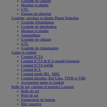
Goulotte de câblage
Moulure et plinthe
GTL
Passage de plancher
Goulotte, moulure et plinthe Planet Wattohm
Goulotte d'installation
Goulotte de distribution
Moulure et plinthe
Appareillage
Goulotte de câblage
GTL
Goulotte de climatisation
Gaine et conduit
Conduit ICTA
Conduit ICTA & ICA grande longueur
Conduit ICTA préfilé
Conduit ICA
Conduit rigide IRL, MRL
Conduit duogliss, Rai’Gliss, TINB et TIIB
Accessoires gaine et conduit
Boîte de sol, colonne et nourrice Legrand
Boîte de sol
Prise de sol
Equipement du bureau
Bloc nourrice