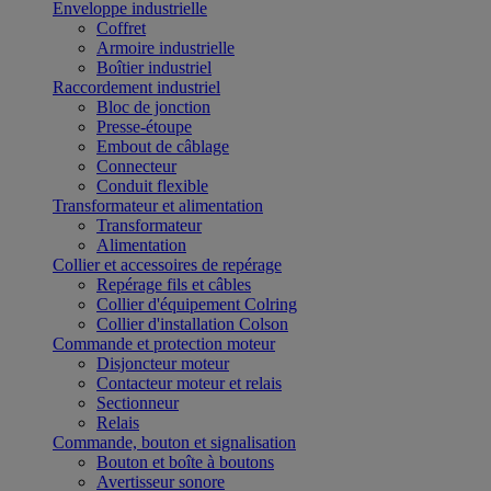
Enveloppe industrielle
Coffret
Armoire industrielle
Boîtier industriel
Raccordement industriel
Bloc de jonction
Presse-étoupe
Embout de câblage
Connecteur
Conduit flexible
Transformateur et alimentation
Transformateur
Alimentation
Collier et accessoires de repérage
Repérage fils et câbles
Collier d'équipement Colring
Collier d'installation Colson
Commande et protection moteur
Disjoncteur moteur
Contacteur moteur et relais
Sectionneur
Relais
Commande, bouton et signalisation
Bouton et boîte à boutons
Avertisseur sonore