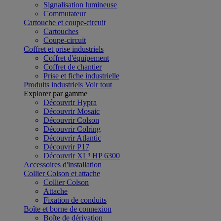
Signalisation lumineuse
Commutateur
Cartouche et coupe-circuit
Cartouches
Coupe-circuit
Coffret et prise industriels
Coffret d'équipement
Coffret de chantier
Prise et fiche industrielle
Produits industriels
Voir tout
Explorer par gamme
Découvrir Hypra
Découvrir Mosaic
Découvrir Colson
Découvrir Colring
Découvrir Atlantic
Découvrir P17
Découvrir XL³ HP 6300
Accessoires d'installation
Collier Colson et attache
Collier Colson
Attache
Fixation de conduits
Boîte et borne de connexion
Boîte de dérivation