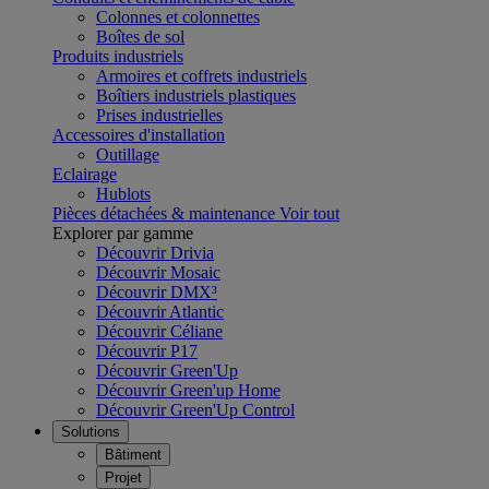
Colonnes et colonnettes
Boîtes de sol
Produits industriels
Armoires et coffrets industriels
Boîtiers industriels plastiques
Prises industrielles
Accessoires d'installation
Outillage
Eclairage
Hublots
Pièces détachées & maintenance
Voir tout
Explorer par gamme
Découvrir Drivia
Découvrir Mosaic
Découvrir DMX³
Découvrir Atlantic
Découvrir Céliane
Découvrir P17
Découvrir Green'Up
Découvrir Green'up Home
Découvrir Green'Up Control
Solutions
Bâtiment
Projet